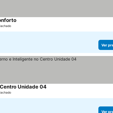
onforto
Ver preços
 Machado
Ver pr
 Centro Unidade 04
Ver preços
 Machado
Ver pr