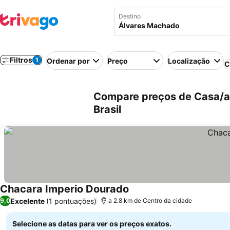
Destino
Filtros
1
Ordenar por
Preço
Localização
C
Compare preços de Casa/a
Brasil
Chacara Imperio Dourado
Ver preços
Excelente
(1 pontuações)
9,0
a 2.8 km de Centro da cidade
Selecione as datas para ver os preços exatos.