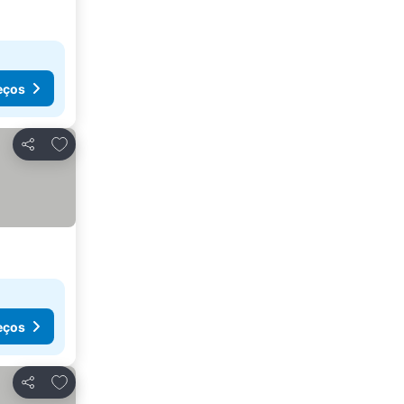
eços
Adicionar aos favoritos
Partilhar
eços
Adicionar aos favoritos
Partilhar