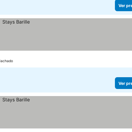
Ver pr
 Machado
Ver pr