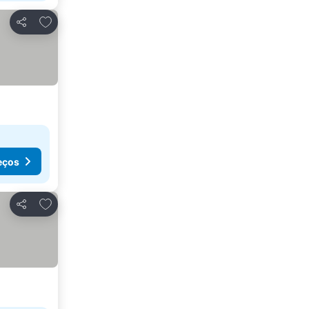
Adicionar aos favoritos
Partilhar
eços
Adicionar aos favoritos
Partilhar