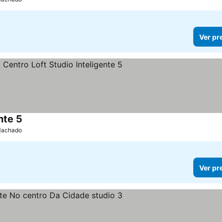
Ver pr
nte 5
Ver preços
 Machado
Ver pr