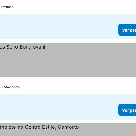
 Machado
Ver pr
res Machado
Ver pr