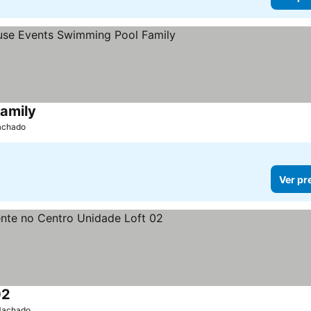
amily
Ver preços
Machado
Ver pr
02
Ver preços
 Machado