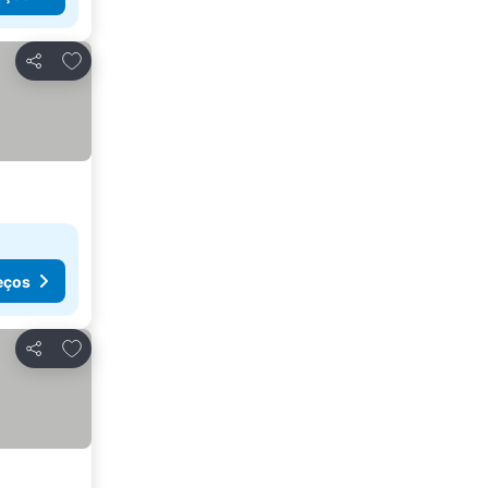
Adicionar aos favoritos
Partilhar
eços
Adicionar aos favoritos
Partilhar