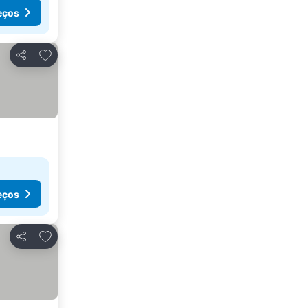
eços
Adicionar aos favoritos
Partilhar
eços
Adicionar aos favoritos
Partilhar