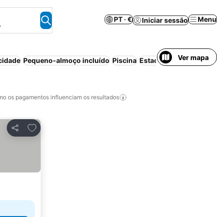
PT · €
Menu
Iniciar sessão
.
Ver mapa
cidade
Pequeno-almoço incluído
Piscina
Estacionamento
Pensã
o os pagamentos influenciam os resultados
Adicionar aos favoritos
Partilhar