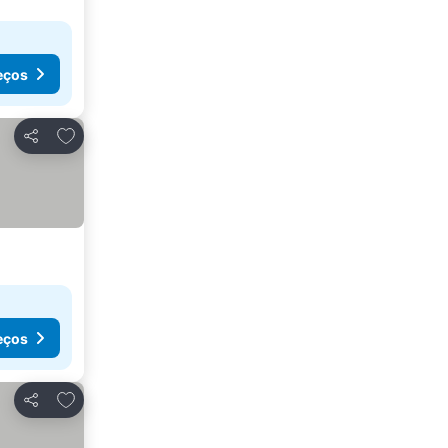
eços
Adicionar aos favoritos
Partilhar
eços
Adicionar aos favoritos
Partilhar