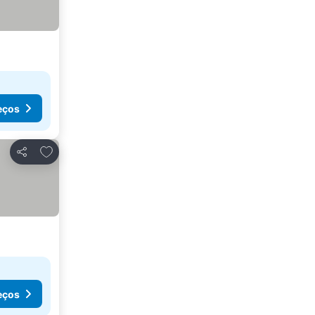
eços
Adicionar aos favoritos
Partilhar
eços