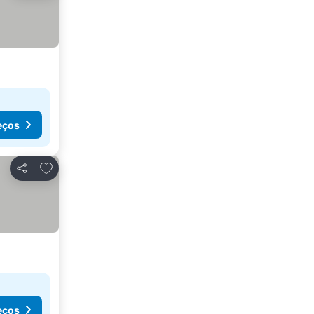
eços
Adicionar aos favoritos
Partilhar
eços