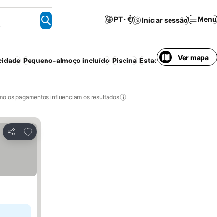
PT · €
Menu
Iniciar sessão
.
Ver mapa
cidade
Pequeno-almoço incluído
Piscina
Estacionamento
Pensã
o os pagamentos influenciam os resultados
Adicionar aos favoritos
Partilhar