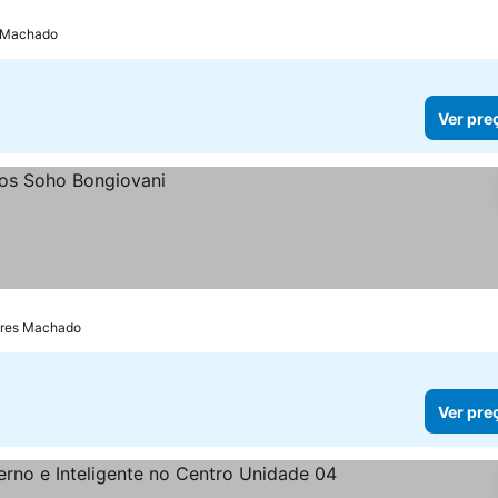
s Machado
Ver pre
vares Machado
Ver pre