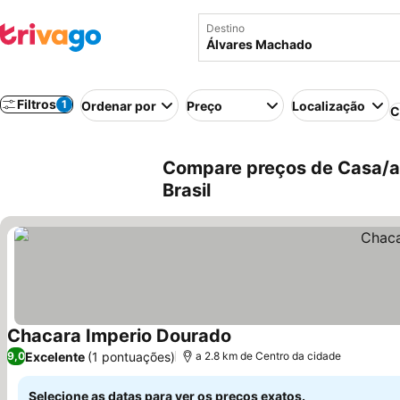
Destino
Filtros
1
Ordenar por
Preço
Localização
C
Compare preços de Casa/a
Brasil
Chacara Imperio Dourado
Excelente
(1 pontuações)
9,0
a 2.8 km de Centro da cidade
Selecione as datas para ver os preços exatos.