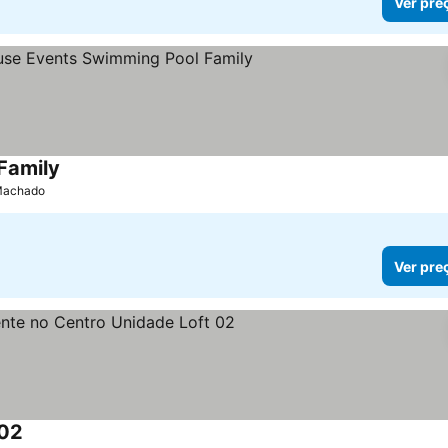
Ver pre
Family
 Machado
Ver pre
 02