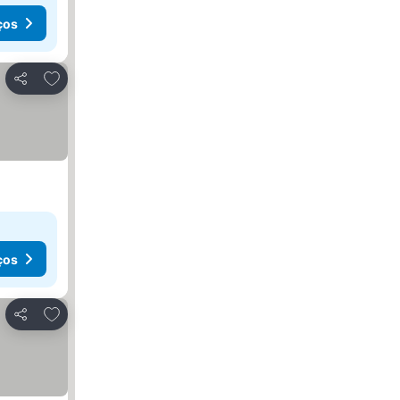
ços
Adicionar aos favoritos
Partilhar
ços
Adicionar aos favoritos
Partilhar