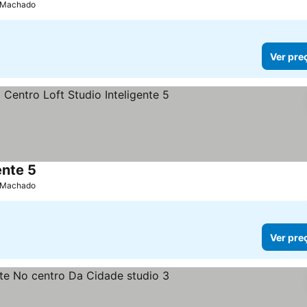
s Machado
Ver pre
ente 5
s Machado
Ver pre