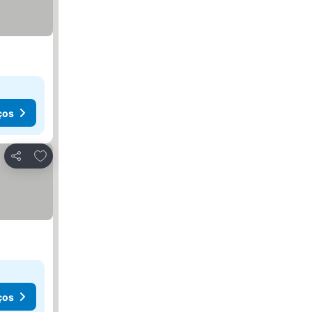
ços
Adicionar aos favoritos
Partilhar
ços