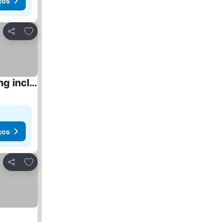
ços
Adicionar aos favoritos
Partilhar
Appartement à Cap Estérel Village Pierre et Vacances Quartier Belvédère Piscines et parking inclus
ços
Adicionar aos favoritos
Partilhar