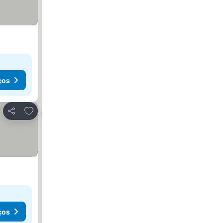
ços
Adicionar aos favoritos
Partilhar
ços