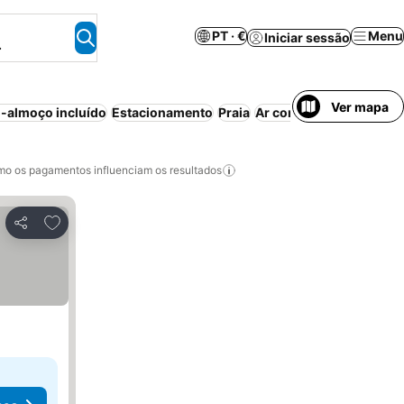
PT · €
Menu
Iniciar sessão
.
Ver mapa
-almoço incluído
Estacionamento
Praia
Ar condicionado
Casa/a
o os pagamentos influenciam os resultados
Adicionar aos favoritos
Partilhar