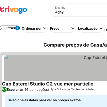
Destino
Filtros
1
Ordenar por
Preço
Localização
H
Compare preços de Casa/ap
Cap Esterel Studio G2 vue mer partielle
Ver pre
Excelente
(16 pontuações)
9,0
a 0.2 km de Centro da cidade
Selecione as datas para ver os preços exatos.