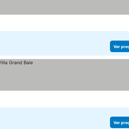
eços
Ver pre
Ver pre