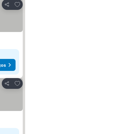
Adicionar aos favoritos
Partilhar
ços
Adicionar aos favoritos
Partilhar