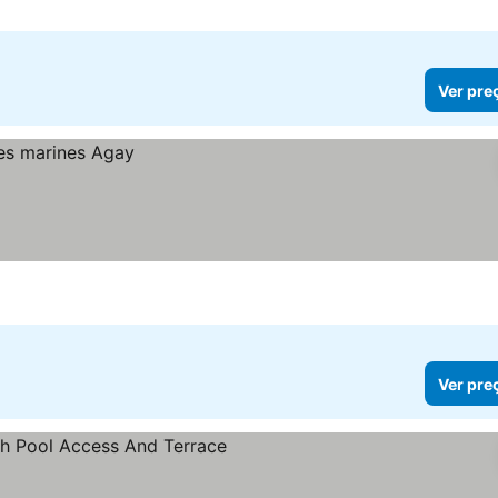
Ver pre
Ver pre