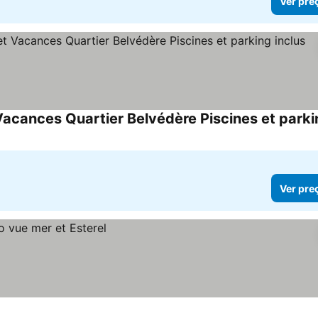
Ver pre
Ver pre