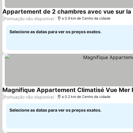
Ver preços
Pontuação não disponível
/
a 0.9 km de Centro da cidade
Selecione as datas para ver os preços exatos.
Magnifique Appartement Climatisé Vue Mer
Pontuação não disponível
/
a 0.2 km de Centro da cidade
Selecione as datas para ver os preços exatos.