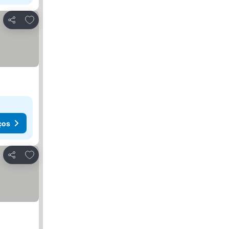
Adicionar aos favoritos
Partilhar
ços
Adicionar aos favoritos
Partilhar