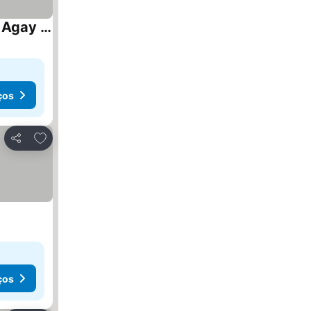
Appartement de 2 chambres avec vue sur la mer piscine partagee et terrasse amenagee a Agay a 1 km de la plage
ços
Adicionar aos favoritos
Partilhar
ços