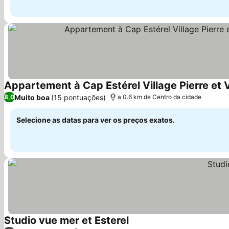
Ver preços
Muito boa
(15 pontuações)
8,0
a 0.6 km de Centro da cidade
Selecione as datas para ver os preços exatos.
Studio vue mer et Esterel
Ver preços