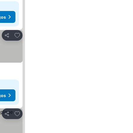
ços
Adicionar aos favoritos
Partilhar
ços
Adicionar aos favoritos
Partilhar