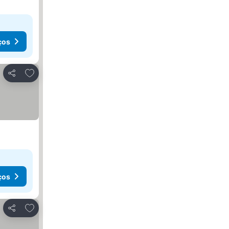
ços
Adicionar aos favoritos
Partilhar
ços
Adicionar aos favoritos
Partilhar