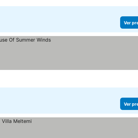
Ver pr
Ver pr