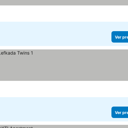
Ver pr
Ver pr