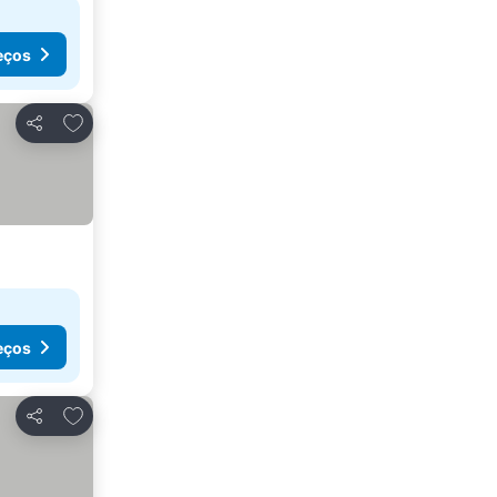
eços
Adicionar aos favoritos
Partilhar
eços
Adicionar aos favoritos
Partilhar