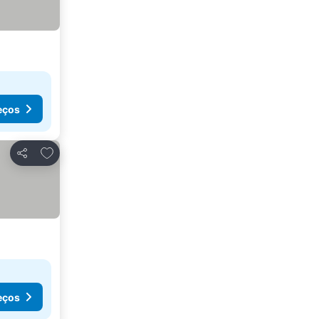
eços
Adicionar aos favoritos
Partilhar
eços