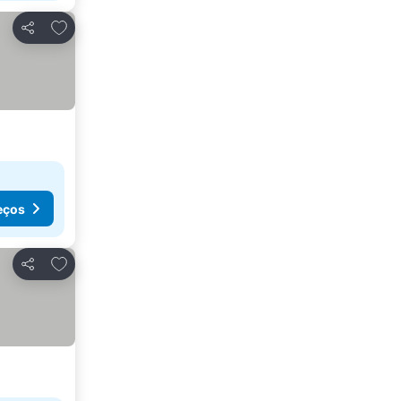
Adicionar aos favoritos
Partilhar
eços
Adicionar aos favoritos
Partilhar