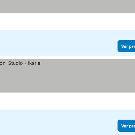
Ver pr
Ver pr