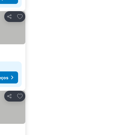
Adicionar aos favoritos
Partilhar
eços
Adicionar aos favoritos
Partilhar