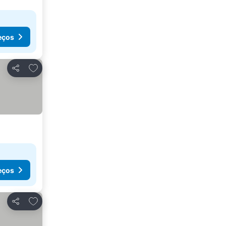
eços
Adicionar aos favoritos
Partilhar
eços
Adicionar aos favoritos
Partilhar