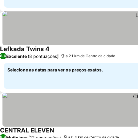
Lefkada Twins 4
Excelente
(8 pontuações)
8,6
a 2.1 km de Centro da cidade
Selecione as datas para ver os preços exatos.
CENTRAL ELEVEN
Muito boa
(12 pontuações)
8,4
a 0.4 km de Centro da cidade