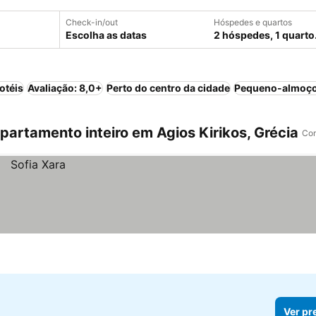
Check-in/out
Hóspedes e quartos
Escolha as datas
2 hóspedes, 1 quarto
otéis
Avaliação: 8,0+
Perto do centro da cidade
Pequeno-almoço
artamento inteiro em Agios Kirikos, Grécia
Com
Ver pr