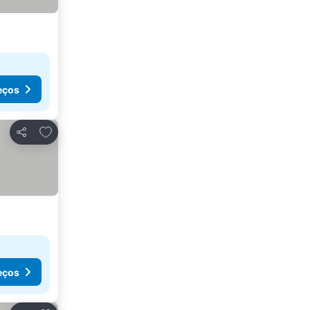
eços
Adicionar aos favoritos
Partilhar
eços