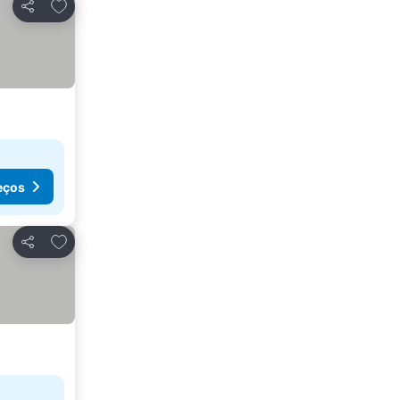
Adicionar aos favoritos
Partilhar
eços
Adicionar aos favoritos
Partilhar