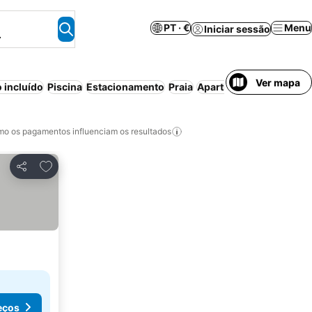
PT · €
Menu
Iniciar sessão
.
Ver mapa
 incluído
Piscina
Estacionamento
Praia
Aparthotel
Cancelament
o os pagamentos influenciam os resultados
Adicionar aos favoritos
Partilhar
eços