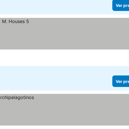
Ver pr
Ver pr