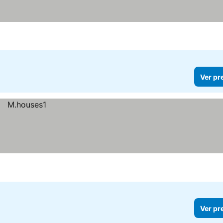
Ver pr
Ver pr