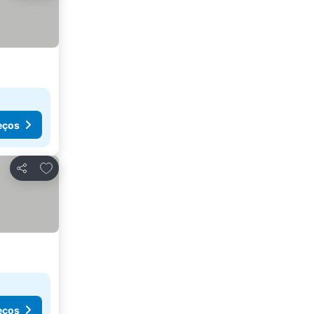
eços
Adicionar aos favoritos
Partilhar
eços