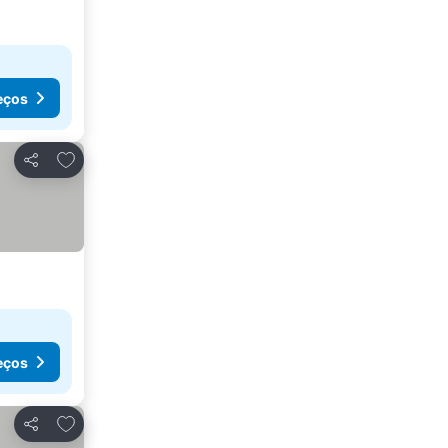
eços
Adicionar aos favoritos
Partilhar
eços
Adicionar aos favoritos
Partilhar