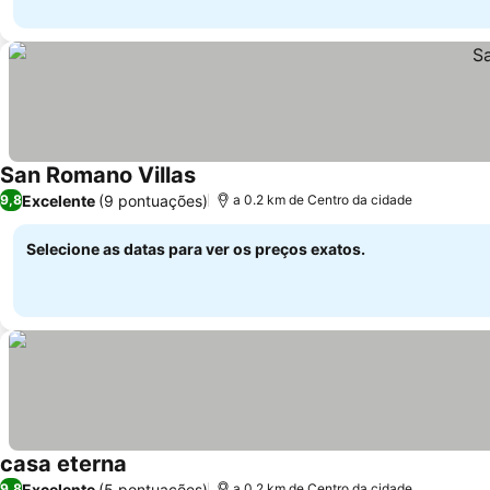
San Romano Villas
Ver preços
Excelente
(9 pontuações)
9,8
a 0.2 km de Centro da cidade
Selecione as datas para ver os preços exatos.
casa eterna
Ver preços
Excelente
(5 pontuações)
9,8
a 0.2 km de Centro da cidade