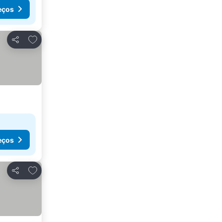
eços
Adicionar aos favoritos
Partilhar
eços
Adicionar aos favoritos
Partilhar