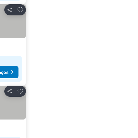
Adicionar aos favoritos
Partilhar
eços
Adicionar aos favoritos
Partilhar