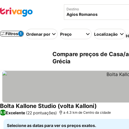
Destino
Filtros
1
Ordenar por
Preço
Localização
H
Compare preços de Casa/a
Grécia
Bolta Kallone Studio (volta Kalloni)
Ver preços
Excelente
(22 pontuações)
9,9
a 4.3 km de Centro da cidade
Selecione as datas para ver os preços exatos.