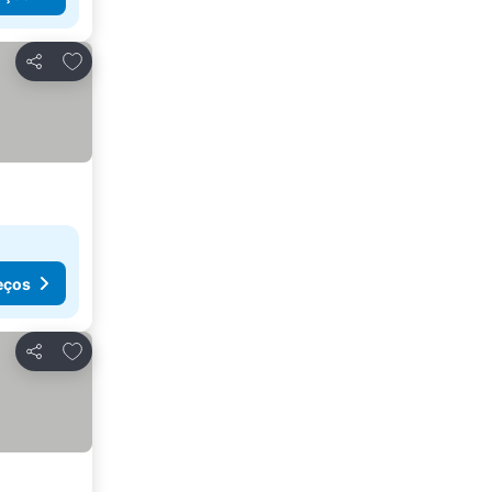
Adicionar aos favoritos
Partilhar
eços
Adicionar aos favoritos
Partilhar