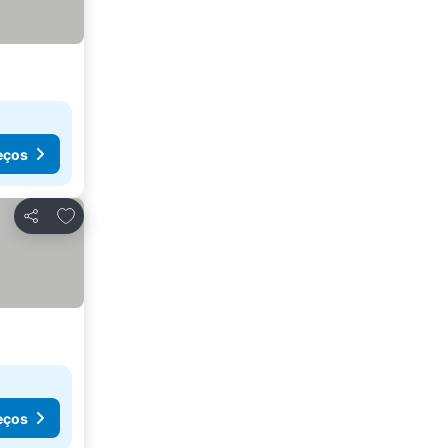
eços
Adicionar aos favoritos
Partilhar
eços