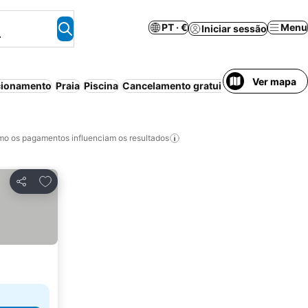
PT · €
Menu
Iniciar sessão
.
Ver mapa
cionamento
Praia
Piscina
Cancelamento gratuito
o os pagamentos influenciam os resultados
Adicionar aos favoritos
Partilhar