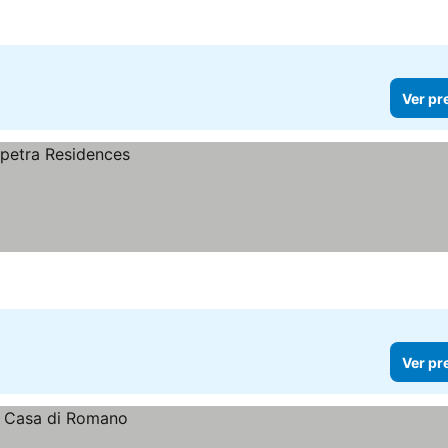
Ver pr
Ver pr