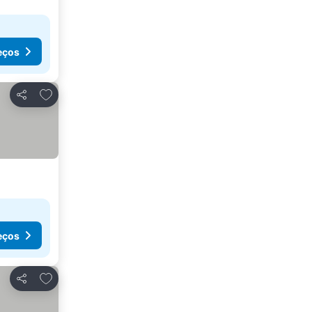
eços
Adicionar aos favoritos
Partilhar
eços
Adicionar aos favoritos
Partilhar