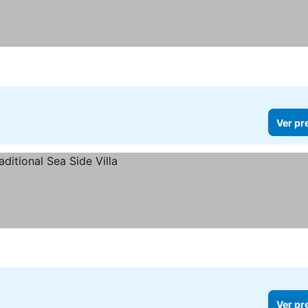
Ver pr
Ver pr