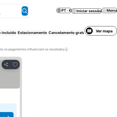
PT · €
Menu
Iniciar sessão
.
Ver mapa
 incluído
Estacionamento
Cancelamento gratuito
Sem necessid
o os pagamentos influenciam os resultados
Adicionar aos favoritos
Partilhar