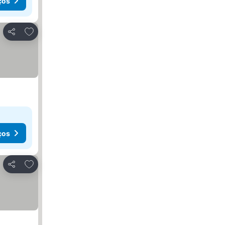
ços
Adicionar aos favoritos
Partilhar
ços
Adicionar aos favoritos
Partilhar