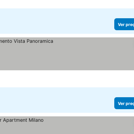
Ver pre
Ver pre