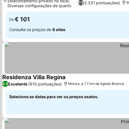
Estacionamento privado no local,
(2.331 pontuações)
7,1
M
Diversas configurações de quarto
Ver preços
€ 101
De
Consulte os preços de
6 sites
Residenza Villa Regina
Ver preços
Excelente
(910 pontuações)
8,5
Monza, a 7.7 km de Agrate Brianza
Selecione as datas para ver os preços exatos.