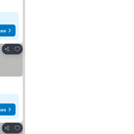
ços
Adicionar aos favoritos
Partilhar
ços
Adicionar aos favoritos
Partilhar