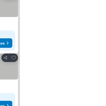
ços
Adicionar aos favoritos
Partilhar
ços