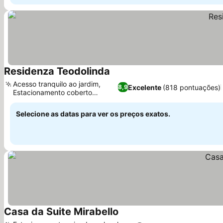
Residenza Teodolinda
Ver preços
Acesso tranquilo ao jardim,
Excelente
(818 pontuações)
8,9
Estacionamento coberto
Ver preços
privativo
Selecione as datas para ver os preços exatos.
Casa da Suite Mirabello
Ver preços