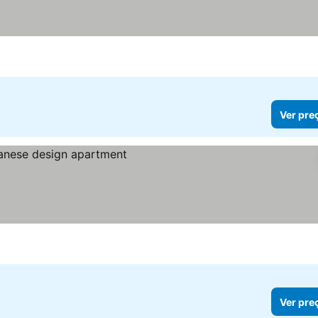
Ver pre
Ver pre