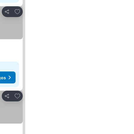
Adicionar aos favoritos
Partilhar
ços
Adicionar aos favoritos
Partilhar