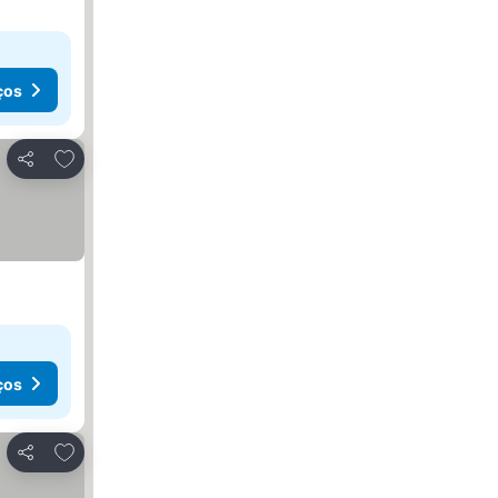
ços
Adicionar aos favoritos
Partilhar
ços
Adicionar aos favoritos
Partilhar