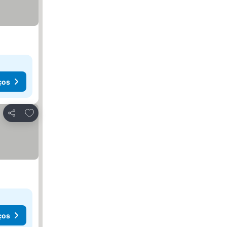
ços
Adicionar aos favoritos
Partilhar
ços