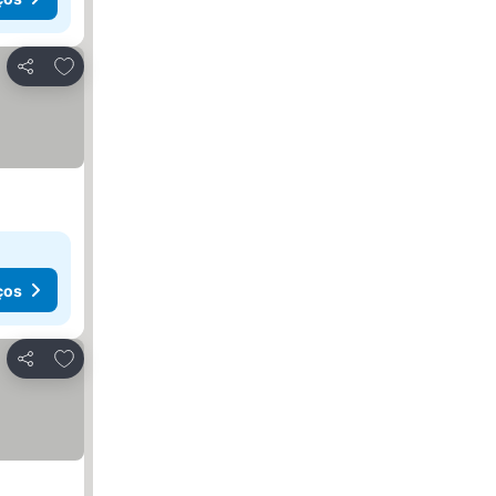
Adicionar aos favoritos
Partilhar
ços
Adicionar aos favoritos
Partilhar