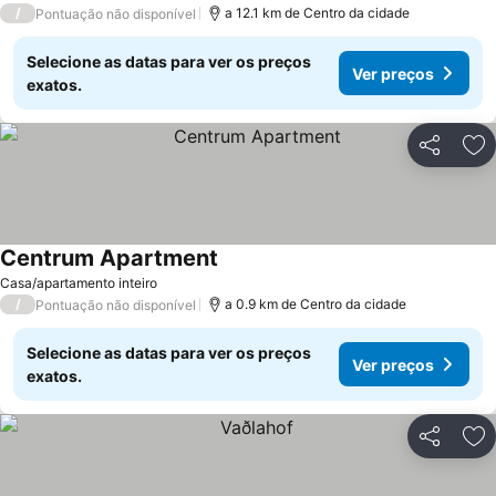
/
a 12.1 km de Centro da cidade
Pontuação não disponível
Selecione as datas para ver os preços
Ver preços
exatos.
Partilhar
Ad
Centrum Apartment
Casa/apartamento inteiro
/
a 0.9 km de Centro da cidade
Pontuação não disponível
Selecione as datas para ver os preços
Ver preços
exatos.
Partilhar
Ad