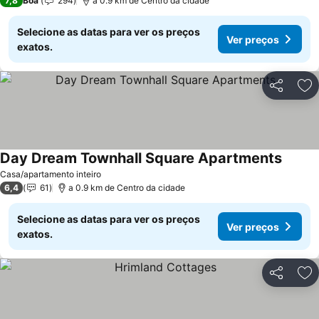
7,8
Boa
294
a 0.9 km de Centro da cidade
Selecione as datas para ver os preços
Ver preços
exatos.
Partilhar
Ad
Day Dream Townhall Square Apartments
Casa/apartamento inteiro
6,4
61
a 0.9 km de Centro da cidade
Selecione as datas para ver os preços
Ver preços
exatos.
Partilhar
Ad