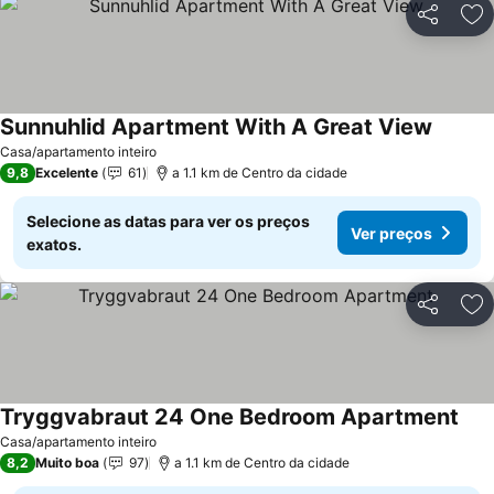
Partilhar
Ad
Sunnuhlid Apartment With A Great View
Casa/apartamento inteiro
9,8
Excelente
61
a 1.1 km de Centro da cidade
Selecione as datas para ver os preços
Ver preços
exatos.
Partilhar
Ad
Tryggvabraut 24 One Bedroom Apartment
Casa/apartamento inteiro
8,2
Muito boa
97
a 1.1 km de Centro da cidade