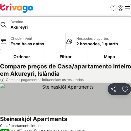
Favoritos
Iniciar
Me
Destino
Akureyri
Check-in/out
Hóspedes e quartos
Escolha as datas
2 hóspedes, 1 quarto.
Ordenar
Filtrar
Mapa
Compare preços de Casa/apartamento inteiro
em Akureyri, Islândia
Como os pagamentos influenciam os resultados
Partilhar
Ad
Steinaskjól Apartments
Casa/apartamento inteiro