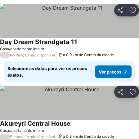
Partilhar
Ad
Day Dream Strandgata 11
Casa/apartamento inteiro
/
a 0.9 km de Centro da cidade
Pontuação não disponível
Selecione as datas para ver os preços
Ver preços
exatos.
Partilhar
Ad
Akureyri Central House
Casa/apartamento inteiro
/
a 0.8 km de Centro da cidade
Pontuação não disponível