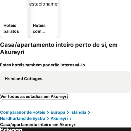
Hotéis
Hotéis
baratos
com
estaciona
mento
Casa/apartamento inteiro perto de si, em
Akureyri
Estes hotéis também poderão interessá-lo...
Hrimland Cottages
Ver todas as estadias em Akureyri
Comparador de Hotéis
Europa
Islândia
Nordhurland de Eystra
Akureyri
Casa/apartamento inteiro em Akureyri