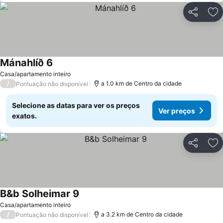
Partilhar
Ad
Mánahlíð 6
Casa/apartamento inteiro
/
a 1.0 km de Centro da cidade
Pontuação não disponível
Selecione as datas para ver os preços
Ver preços
exatos.
Partilhar
Ad
B&b Solheimar 9
Casa/apartamento inteiro
/
a 3.2 km de Centro da cidade
Pontuação não disponível