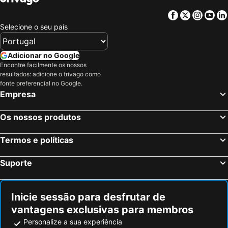
Facebook
Twitter
Insta
Yo
Selecione o seu país
Adicionar no Google
Encontre facilmente os nossos
resultados: adicione o trivago como
fonte preferencial no Google.
Empresa
Os nossos produtos
Termos e políticas
Suporte
Inicie sessão para desfrutar de
vantagens exclusivas para membros
Personalize a sua experiência