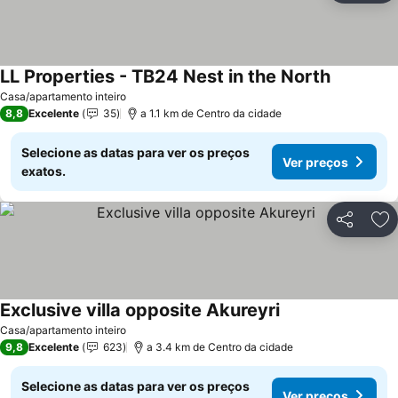
LL Properties - TB24 Nest in the North
Casa/apartamento inteiro
8,8
Excelente
35
a 1.1 km de Centro da cidade
Selecione as datas para ver os preços
Ver preços
exatos.
Partilhar
Ad
Exclusive villa opposite Akureyri
Casa/apartamento inteiro
9,8
Excelente
623
a 3.4 km de Centro da cidade
Selecione as datas para ver os preços
Ver preços