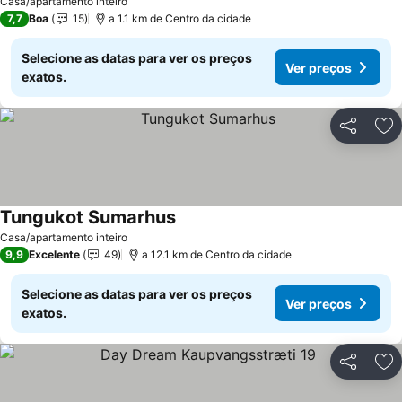
Casa/apartamento inteiro
7,7
Boa
15
a 1.1 km de Centro da cidade
Selecione as datas para ver os preços
Ver preços
exatos.
Partilhar
Ad
Tungukot Sumarhus
Casa/apartamento inteiro
9,9
Excelente
49
a 12.1 km de Centro da cidade
Selecione as datas para ver os preços
Ver preços
exatos.
Partilhar
Ad