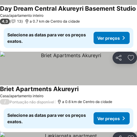
Day Dream Central Akureyri Basement Studio
Casa/apartamento inteiro
4,3
13
a 0.7 km de Centro da cidade
Selecione as datas para ver os preços
Ver preços
exatos.
Partilhar
Ad
Briet Apartments Akureyri
Casa/apartamento inteiro
/
a 0.6 km de Centro da cidade
Pontuação não disponível
Selecione as datas para ver os preços
Ver preços
exatos.