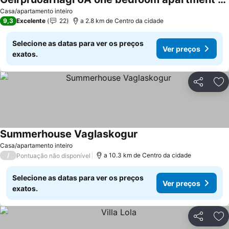
Casa/apartamento inteiro
9,3
Excelente
22
a 2.8 km de Centro da cidade
Selecione as datas para ver os preços
Ver preços
exatos.
Partilhar
Ad
Summerhouse Vaglaskogur
Casa/apartamento inteiro
/
a 10.3 km de Centro da cidade
Pontuação não disponível
Selecione as datas para ver os preços
Ver preços
exatos.
Partilhar
Ad