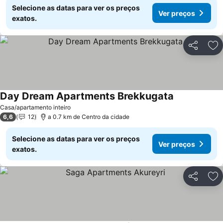
Selecione as datas para ver os preços
Ver preços
exatos.
Partilhar
Ad
Day Dream Apartments Brekkugata
Casa/apartamento inteiro
6,6
12
a 0.7 km de Centro da cidade
Selecione as datas para ver os preços
Ver preços
exatos.
Partilhar
Ad