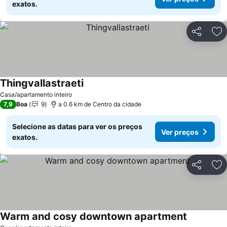
exatos.
Partilhar
Ad
Thingvallastraeti
Casa/apartamento inteiro
7,9
Boa
9
a 0.6 km de Centro da cidade
Selecione as datas para ver os preços
Ver preços
exatos.
Partilhar
Ad
Warm and cosy downtown apartment