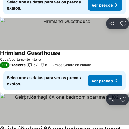
Selecione as datas para ver os preços
Ver preços
exatos.
Partilhar
Ad
Hrimland Guesthouse
Casa/apartamento inteiro
9,1
Excelente
52
a 1.1 km de Centro da cidade
Selecione as datas para ver os preços
Ver preços
exatos.
Partilhar
Ad
Geirþrúðarhagi 6A one bedroom apartment 102