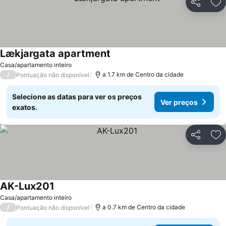
Partilhar
Ad
Lækjargata apartment
Casa/apartamento inteiro
/
a 1.7 km de Centro da cidade
Pontuação não disponível
Selecione as datas para ver os preços
Ver preços
exatos.
Partilhar
Ad
AK-Lux201
Casa/apartamento inteiro
/
a 0.7 km de Centro da cidade
Pontuação não disponível