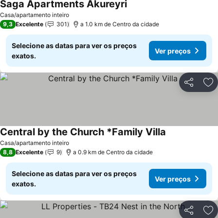
Saga Apartments Akureyri
Casa/apartamento inteiro
9,3
Excelente
301
a 1.0 km de Centro da cidade
Selecione as datas para ver os preços
Ver preços
exatos.
Partilhar
Ad
Central by the Church *Family Villa
Casa/apartamento inteiro
8,8
Excelente
9
a 0.9 km de Centro da cidade
Selecione as datas para ver os preços
Ver preços
exatos.
Partilhar
Ad