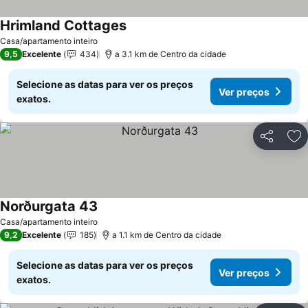
Hrimland Cottages
Casa/apartamento inteiro
9,5
Excelente
434
a 3.1 km de Centro da cidade
Selecione as datas para ver os preços
Ver preços
exatos.
Partilhar
Ad
Norðurgata 43
Casa/apartamento inteiro
9,2
Excelente
185
a 1.1 km de Centro da cidade
Selecione as datas para ver os preços
Ver preços
exatos.