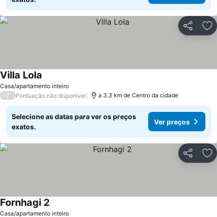
Partilhar
Ad
Villa Lola
Casa/apartamento inteiro
/
a 3.3 km de Centro da cidade
Pontuação não disponível
Selecione as datas para ver os preços
Ver preços
exatos.
Partilhar
Ad
Fornhagi 2
Casa/apartamento inteiro