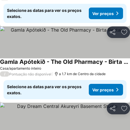
Selecione as datas para ver os preços
Ver preços
exatos.
Partilhar
Ad
Gamla Apótekið - The Old Pharmacy - Birta Rentals
Casa/apartamento inteiro
/
a 1.7 km de Centro da cidade
Pontuação não disponível
Selecione as datas para ver os preços
Ver preços
exatos.
Partilhar
Ad