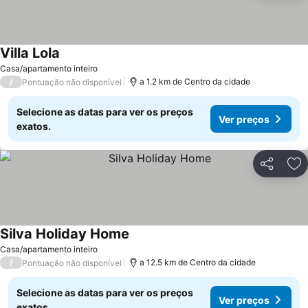
Villa Lola
Casa/apartamento inteiro
/
a 1.2 km de Centro da cidade
Pontuação não disponível
Selecione as datas para ver os preços
Ver preços
exatos.
Partilhar
Ad
Silva Holiday Home
Casa/apartamento inteiro
/
a 12.5 km de Centro da cidade
Pontuação não disponível
Selecione as datas para ver os preços
Ver preços
exatos.