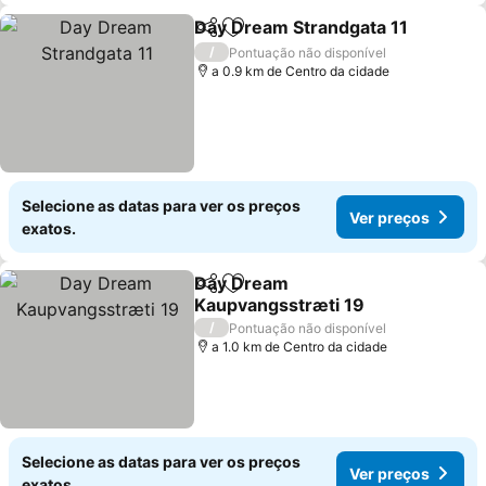
Day Dream Strandgata 11
Partilhar
Adicionar aos favoritos
V
/
Pontuação não disponível
a 0.9 km de Centro da cidade
Selecione as datas para ver os preços
Ver preços
exatos.
Day Dream
Partilhar
Adicionar aos favoritos
Kaupvangsstræti 19
Ver preços
/
Pontuação não disponível
a 1.0 km de Centro da cidade
Selecione as datas para ver os preços
Ver preços
exatos.