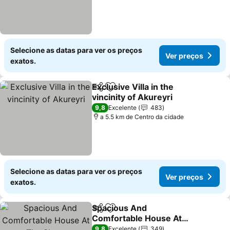
Selecione as datas para ver os preços
Ver preços
exatos.
Exclusive Villa in the
Partilhar
Adicionar aos favoritos
vincinity of Akureyri
Ver preços
9,8
Excelente
483
a 5.5 km de Centro da cidade
Selecione as datas para ver os preços
Ver preços
exatos.
Spacious And
Partilhar
Adicionar aos favoritos
Comfortable House At
The Shore
Ver preços
9,8
Excelente
349