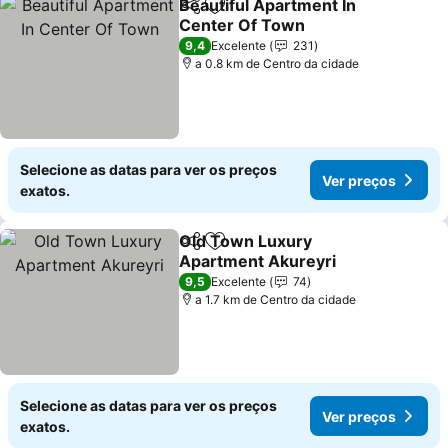
Beautiful Apartment In
Partilhar
Adicionar aos favoritos
Center Of Town
Ver preços
9,4
Excelente
231
a 0.8 km de Centro da cidade
Selecione as datas para ver os preços
Ver preços
exatos.
Old Town Luxury
Partilhar
Adicionar aos favoritos
Apartment Akureyri
Ver preços
9,5
Excelente
74
a 1.7 km de Centro da cidade
Selecione as datas para ver os preços
Ver preços
exatos.