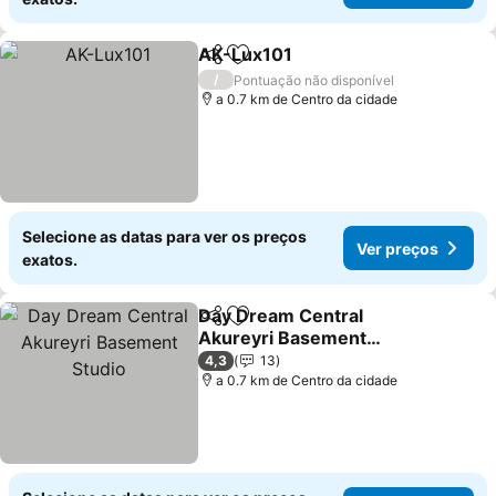
AK-Lux101
Partilhar
Adicionar aos favoritos
Ver preços
/
Pontuação não disponível
a 0.7 km de Centro da cidade
Selecione as datas para ver os preços
Ver preços
exatos.
Day Dream Central
Partilhar
Adicionar aos favoritos
Akureyri Basement
Studio
Ver preços
4,3
13
a 0.7 km de Centro da cidade