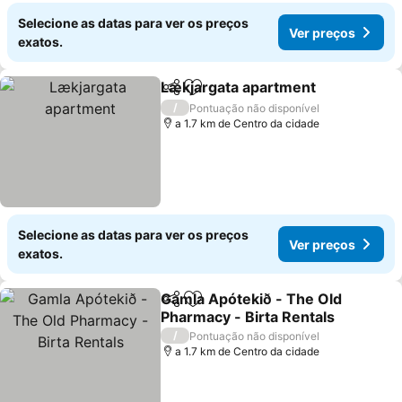
Selecione as datas para ver os preços
Ver preços
exatos.
Lækjargata apartment
Partilhar
Adicionar aos favoritos
Ver 
/
Pontuação não disponível
a 1.7 km de Centro da cidade
Selecione as datas para ver os preços
Ver preços
exatos.
Gamla Apótekið - The Old
Partilhar
Adicionar aos favoritos
Pharmacy - Birta Rentals
Ver preços
/
Pontuação não disponível
a 1.7 km de Centro da cidade