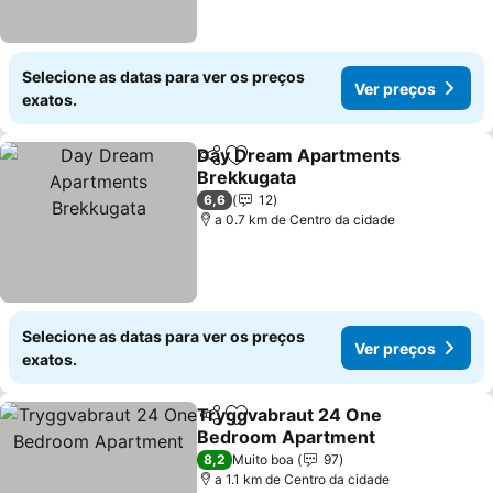
Selecione as datas para ver os preços
Ver preços
exatos.
Day Dream Apartments
Partilhar
Adicionar aos favoritos
Brekkugata
Ver preços
6,6
12
a 0.7 km de Centro da cidade
Selecione as datas para ver os preços
Ver preços
exatos.
Tryggvabraut 24 One
Partilhar
Adicionar aos favoritos
Bedroom Apartment
Ver preços
8,2
Muito boa
97
a 1.1 km de Centro da cidade