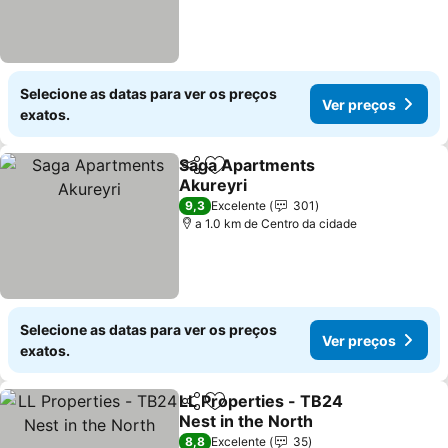
Selecione as datas para ver os preços
Ver preços
exatos.
Saga Apartments
Partilhar
Adicionar aos favoritos
Akureyri
Ver preços
9,3
Excelente
301
a 1.0 km de Centro da cidade
Selecione as datas para ver os preços
Ver preços
exatos.
LL Properties - TB24
Partilhar
Adicionar aos favoritos
Nest in the North
Ver preços
8,8
Excelente
35