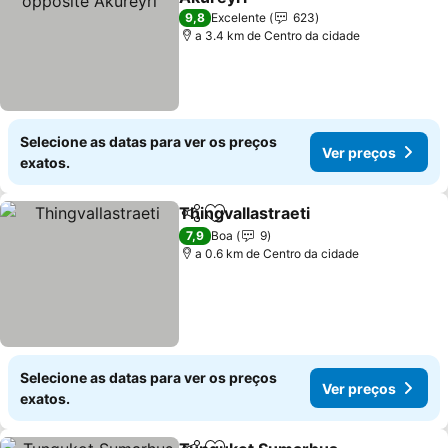
Ver preços
9,8
Excelente
623
a 3.4 km de Centro da cidade
Selecione as datas para ver os preços
Ver preços
exatos.
Thingvallastraeti
Partilhar
Adicionar aos favoritos
Ver preço
7,9
Boa
9
a 0.6 km de Centro da cidade
Selecione as datas para ver os preços
Ver preços
exatos.