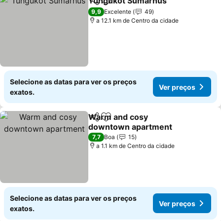
Tungukot Sumarhus
Partilhar
Adicionar aos favoritos
Ver p
9,9
Excelente
49
a 12.1 km de Centro da cidade
Selecione as datas para ver os preços
Ver preços
exatos.
Warm and cosy
Partilhar
Adicionar aos favoritos
downtown apartment
Ver preços
7,7
Boa
15
a 1.1 km de Centro da cidade
Selecione as datas para ver os preços
Ver preços
exatos.