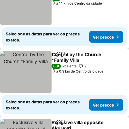
a 1.1 km de Centro da cidade
Selecione as datas para ver os preços
Ver preços
exatos.
Central by the Church
Partilhar
Adicionar aos favoritos
*Family Villa
Ver preços
8,8
Excelente
9
a 0.9 km de Centro da cidade
Selecione as datas para ver os preços
Ver preços
exatos.
Exclusive villa opposite
Partilhar
Adicionar aos favoritos
Akureyri