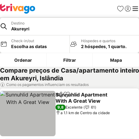
Favoritos
Iniciar
Me
Destino
Akureyri
Check-in/out
Hóspedes e quartos
Escolha as datas
2 hóspedes, 1 quarto.
Ordenar
Filtrar
Mapa
Compare preços de Casa/apartamento inteiro
em Akureyri, Islândia
Como os pagamentos influenciam os resultados
Sunnuhlid Apartment
Partilhar
Adicionar aos favoritos
With A Great View
Ver preços
9,8
Excelente
61
a 1.1 km de Centro da cidade