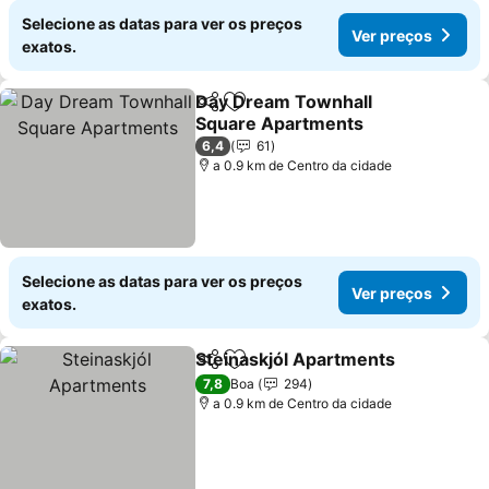
Selecione as datas para ver os preços
Ver preços
exatos.
Day Dream Townhall
Partilhar
Adicionar aos favoritos
Square Apartments
Ver preços
6,4
61
a 0.9 km de Centro da cidade
Selecione as datas para ver os preços
Ver preços
exatos.
Steinaskjól Apartments
Partilhar
Adicionar aos favoritos
Ve
7,8
Boa
294
a 0.9 km de Centro da cidade