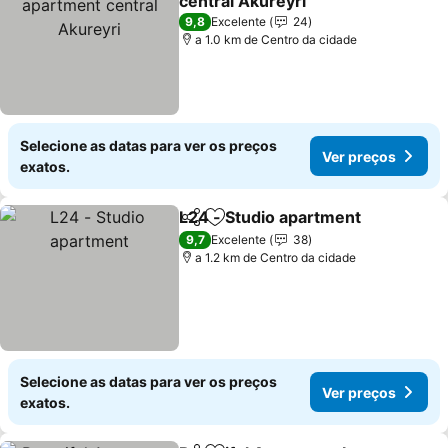
central Akureyri
Ver preços
9,8
Excelente
24
a 1.0 km de Centro da cidade
Selecione as datas para ver os preços
Ver preços
exatos.
L24 - Studio apartment
Partilhar
Adicionar aos favoritos
Ve
9,7
Excelente
38
a 1.2 km de Centro da cidade
Selecione as datas para ver os preços
Ver preços
exatos.