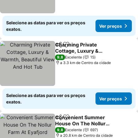
Selecione as datas para ver os preços
Ver preços
exatos.
Charming Private
Partilhar
Adicionar aos favoritos
Cottage, Luxury &
Warmth, Beautiful View
Ver preços
9,8
Excelente
15
And Hot Tub
a 3.3 km de Centro da cidade
Selecione as datas para ver os preços
Ver preços
exatos.
Convenient Summer
Partilhar
Adicionar aos favoritos
House On The Nollur
Farm At Eyafjord
Ver preços
9,8
Excelente
697
a 20.8 km de Centro da cidade