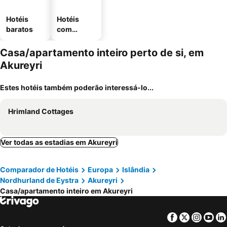
Hotéis
Hotéis
baratos
com
estaciona
mento
Casa/apartamento inteiro perto de si, em
Akureyri
Estes hotéis também poderão interessá-lo...
Hrimland Cottages
Ver todas as estadias em Akureyri
Comparador de Hotéis
Europa
Islândia
Nordhurland de Eystra
Akureyri
Casa/apartamento inteiro em Akureyri
Facebook
Twitter
Insta
Yo