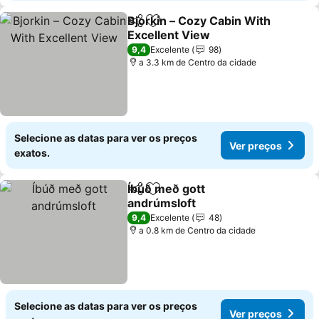
Bjorkin – Cozy Cabin With
Partilhar
Adicionar aos favoritos
Excellent View
Ver preços
9,4
Excelente
98
a 3.3 km de Centro da cidade
Selecione as datas para ver os preços
Ver preços
exatos.
Íbúð með gott
Partilhar
Adicionar aos favoritos
andrúmsloft
Ver preços
9,4
Excelente
48
a 0.8 km de Centro da cidade
Selecione as datas para ver os preços
Ver preços