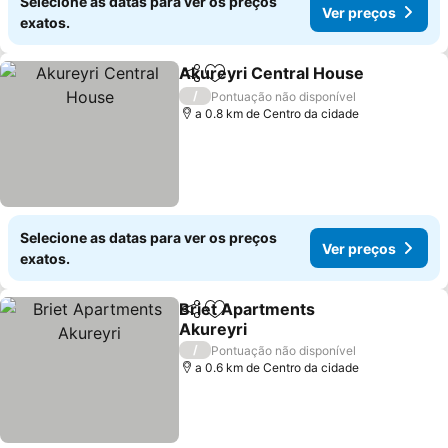
Selecione as datas para ver os preços
Ver preços
exatos.
Akureyri Central House
Partilhar
Adicionar aos favoritos
Ve
/
Pontuação não disponível
a 0.8 km de Centro da cidade
Selecione as datas para ver os preços
Ver preços
exatos.
Briet Apartments
Partilhar
Adicionar aos favoritos
Akureyri
Ver preços
/
Pontuação não disponível
a 0.6 km de Centro da cidade