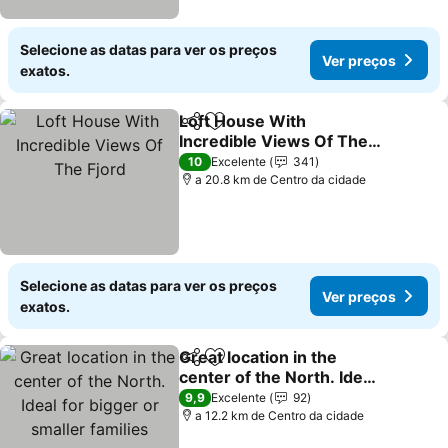
Selecione as datas para ver os preços
Ver preços
exatos.
Loft House With
Partilhar
Adicionar aos favoritos
Incredible Views Of The
Fjord
Ver preços
10
Excelente
341
a 20.8 km de Centro da cidade
Selecione as datas para ver os preços
Ver preços
exatos.
Great location in the
Partilhar
Adicionar aos favoritos
center of the North. Ideal
for bigger or smaller
Ver preços
9,9
Excelente
92
families
a 12.2 km de Centro da cidade