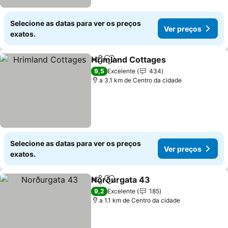
Selecione as datas para ver os preços
Ver preços
exatos.
Hrimland Cottages
Partilhar
Adicionar aos favoritos
Ver pre
9,5
Excelente
434
a 3.1 km de Centro da cidade
Selecione as datas para ver os preços
Ver preços
exatos.
Norðurgata 43
Partilhar
Adicionar aos favoritos
Ver preços
9,2
Excelente
185
a 1.1 km de Centro da cidade