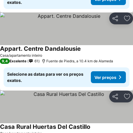
exatos.
Partilhar
Ad
Appart. Centre Dandalousie
Casa/apartamento inteiro
9,4
Excelente
61
Fuente de Piedra, a 10.4 km de Alameda
Selecione as datas para ver os preços
Ver preços
exatos.
Partilhar
Ad
Casa Rural Huertas Del Castillo