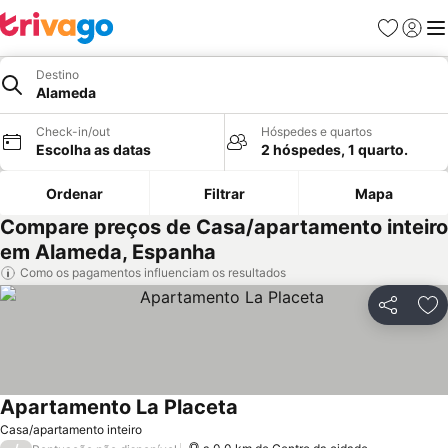
Favoritos
Iniciar
Me
Destino
Alameda
Check-in/out
Hóspedes e quartos
Escolha as datas
2 hóspedes, 1 quarto.
Ordenar
Filtrar
Mapa
Compare preços de Casa/apartamento inteiro
em Alameda, Espanha
Como os pagamentos influenciam os resultados
Partilhar
Ad
Apartamento La Placeta
Casa/apartamento inteiro