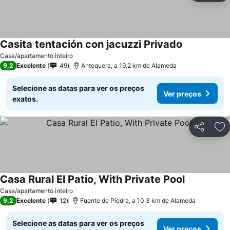
Casita tentación con jacuzzi Privado
Casa/apartamento inteiro
9,2
Excelente
49
Antequera, a 19.2 km de Alameda
Selecione as datas para ver os preços
Ver preços
exatos.
Partilhar
Ad
Casa Rural El Patio, With Private Pool
Casa/apartamento inteiro
9,2
Excelente
12
Fuente de Piedra, a 10.3 km de Alameda
Selecione as datas para ver os preços
Ver preços