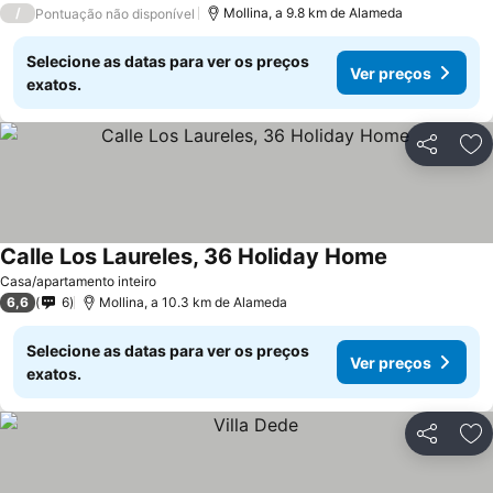
/
Mollina, a 9.8 km de Alameda
Pontuação não disponível
Selecione as datas para ver os preços
Ver preços
exatos.
Partilhar
Ad
Calle Los Laureles, 36 Holiday Home
Casa/apartamento inteiro
6,6
6
Mollina, a 10.3 km de Alameda
Selecione as datas para ver os preços
Ver preços
exatos.
Partilhar
Ad