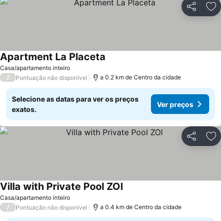
Partilhar
Ad
Apartment La Placeta
Casa/apartamento inteiro
/
a 0.2 km de Centro da cidade
Pontuação não disponível
Selecione as datas para ver os preços
Ver preços
exatos.
Partilhar
Ad
Villa with Private Pool ZOI
Casa/apartamento inteiro
/
a 0.4 km de Centro da cidade
Pontuação não disponível