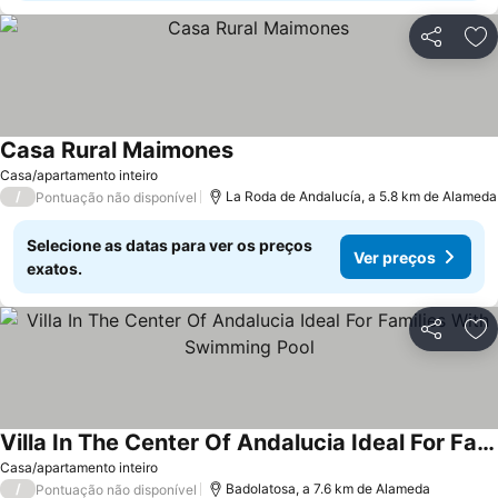
Partilhar
Ad
Casa Rural Maimones
Casa/apartamento inteiro
/
La Roda de Andalucía, a 5.8 km de Alameda
Pontuação não disponível
Selecione as datas para ver os preços
Ver preços
exatos.
Partilhar
Ad
Villa In The Center Of Andalucia Ideal For Families With Swimming Pool
Casa/apartamento inteiro
/
Badolatosa, a 7.6 km de Alameda
Pontuação não disponível