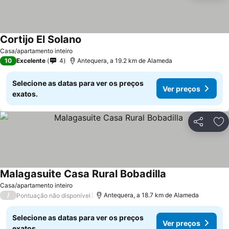
Cortijo El Solano
Casa/apartamento inteiro
10
Excelente
4
Antequera, a 19.2 km de Alameda
Selecione as datas para ver os preços
Ver preços
exatos.
Partilhar
Ad
Malagasuite Casa Rural Bobadilla
Casa/apartamento inteiro
/
Antequera, a 18.7 km de Alameda
Pontuação não disponível
Selecione as datas para ver os preços
Ver preços
exatos.