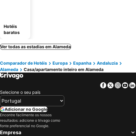
Hotéis
baratos
Ver todas as estadias em Alameda
Comparador de Hotéis
Europa
Espanha
Andaluzia
Alameda
Casa/apartamento inteiro em Alameda
Facebook
Twitter
Insta
Yo
Selecione o seu país
Adicionar no Google
Encontre facilmente os nossos
resultados: adicione o trivago como
fonte preferencial no Google.
Empresa