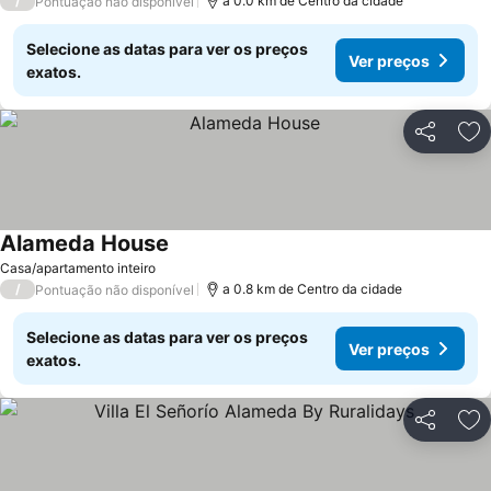
/
a 0.0 km de Centro da cidade
Pontuação não disponível
Selecione as datas para ver os preços
Ver preços
exatos.
Partilhar
Ad
Alameda House
Casa/apartamento inteiro
/
a 0.8 km de Centro da cidade
Pontuação não disponível
Selecione as datas para ver os preços
Ver preços
exatos.
Partilhar
Ad