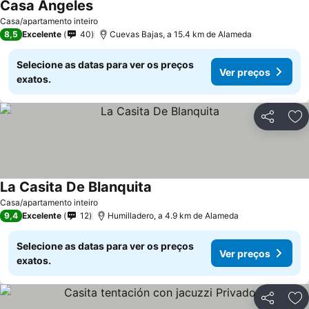
Casa Angeles
Casa/apartamento inteiro
8,5
Excelente
40
Cuevas Bajas, a 15.4 km de Alameda
Selecione as datas para ver os preços
Ver preços
exatos.
Partilhar
Ad
La Casita De Blanquita
Casa/apartamento inteiro
9,4
Excelente
12
Humilladero, a 4.9 km de Alameda
Selecione as datas para ver os preços
Ver preços
exatos.
Partilhar
Ad