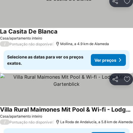
Partilhar
Ad
La Casita De Blanca
Casa/apartamento inteiro
/
Mollina, a 4.9 km de Alameda
Pontuação não disponível
Selecione as datas para ver os preços
Ver preços
exatos.
Partilhar
Ad
Villa Rural Maimones Mit Pool & Wi-fi - Lodge Mit Gartenblick
Casa/apartamento inteiro
/
La Roda de Andalucía, a 5.8 km de Alameda
Pontuação não disponível