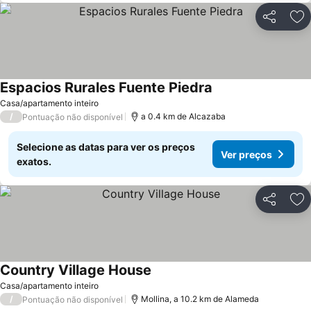
Partilhar
Ad
Espacios Rurales Fuente Piedra
Casa/apartamento inteiro
/
a 0.4 km de Alcazaba
Pontuação não disponível
Selecione as datas para ver os preços
Ver preços
exatos.
Partilhar
Ad
Country Village House
Casa/apartamento inteiro
/
Mollina, a 10.2 km de Alameda
Pontuação não disponível