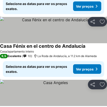
Selecione as datas para ver os preços
Ver preços
exatos.
Partilhar
Ad
Casa Fénix en el centro de Andalucía
Casa/apartamento inteiro
9,5
Excelente
10
La Roda de Andalucía, a 11.2 km de Alameda
Selecione as datas para ver os preços
Ver preços
exatos.
Partilhar
Ad