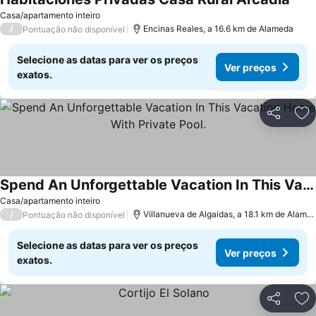
Casa/apartamento inteiro
/
Encinas Reales, a 16.6 km de Alameda
Pontuação não disponível
Selecione as datas para ver os preços
Ver preços
exatos.
Partilhar
Ad
Spend An Unforgettable Vacation In This Vacation Home With Private Pool.
Casa/apartamento inteiro
/
Villanueva de Algaidas, a 18.1 km de Alameda
Pontuação não disponível
Selecione as datas para ver os preços
Ver preços
exatos.
Partilhar
Ad