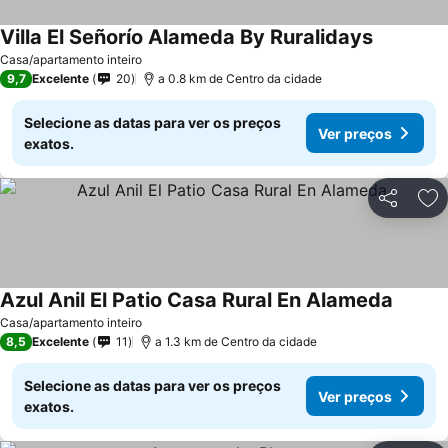
Villa El Señorío Alameda By Ruralidays
Casa/apartamento inteiro
9,7
Excelente
20
a 0.8 km de Centro da cidade
Selecione as datas para ver os preços
Ver preços
exatos.
Partilhar
Ad
Azul Anil El Patio Casa Rural En Alameda
Casa/apartamento inteiro
8,5
Excelente
11
a 1.3 km de Centro da cidade
Selecione as datas para ver os preços
Ver preços
exatos.