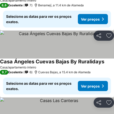
Casa/apartamento inteiro
8,6
Excelente
7
Benamejí, a 11.4 km de Alameda
Selecione as datas para ver os preços
Ver preços
exatos.
Partilhar
Ad
Casa Ángeles Cuevas Bajas By Ruralidays
Casa/apartamento inteiro
9,7
Excelente
6
Cuevas Bajas, a 15.4 km de Alameda
Selecione as datas para ver os preços
Ver preços
exatos.
Partilhar
Ad