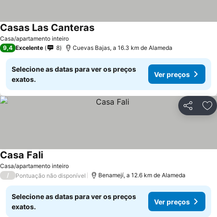
Casas Las Canteras
Casa/apartamento inteiro
9,4
Excelente
8
Cuevas Bajas, a 16.3 km de Alameda
Selecione as datas para ver os preços
Ver preços
exatos.
Partilhar
Ad
Casa Fali
Casa/apartamento inteiro
/
Benamejí, a 12.6 km de Alameda
Pontuação não disponível
Selecione as datas para ver os preços
Ver preços
exatos.