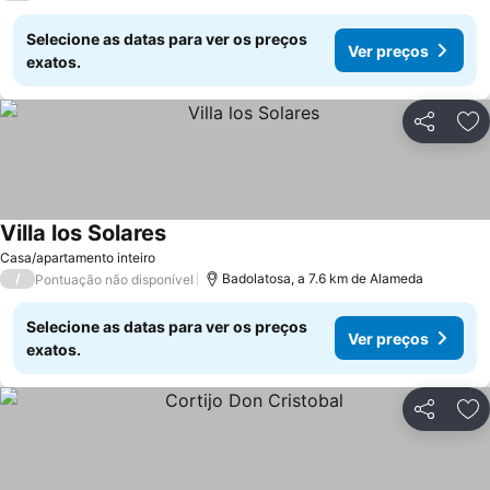
Selecione as datas para ver os preços
Ver preços
exatos.
Partilhar
Ad
Villa los Solares
Casa/apartamento inteiro
/
Badolatosa, a 7.6 km de Alameda
Pontuação não disponível
Selecione as datas para ver os preços
Ver preços
exatos.
Partilhar
Ad