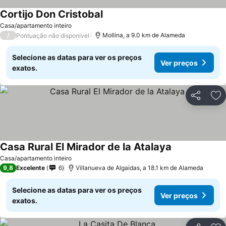
Cortijo Don Cristobal
Casa/apartamento inteiro
/
Mollina, a 9.0 km de Alameda
Pontuação não disponível
Selecione as datas para ver os preços
Ver preços
exatos.
Partilhar
Ad
Casa Rural El Mirador de la Atalaya
Casa/apartamento inteiro
9,8
Excelente
6
Villanueva de Algaidas, a 18.1 km de Alameda
Selecione as datas para ver os preços
Ver preços
exatos.