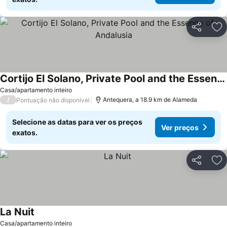
Partilhar
Ad
Cortijo El Solano, Private Pool and the Essence of Andalusia
Casa/apartamento inteiro
/
Antequera, a 18.9 km de Alameda
Pontuação não disponível
Selecione as datas para ver os preços
Ver preços
exatos.
Partilhar
Ad
La Nuit
Casa/apartamento inteiro