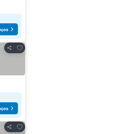
eços
Adicionar aos favoritos
Partilhar
eços
Adicionar aos favoritos
Partilhar