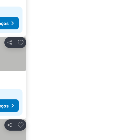
eços
Adicionar aos favoritos
Partilhar
eços
Adicionar aos favoritos
Partilhar