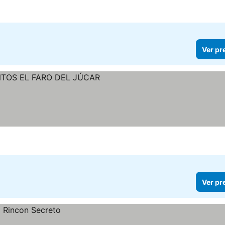
 preços
Ver pr
Ver pr