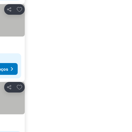
Adicionar aos favoritos
Partilhar
eços
Adicionar aos favoritos
Partilhar