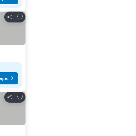
Adicionar aos favoritos
Partilhar
eços
Adicionar aos favoritos
Partilhar