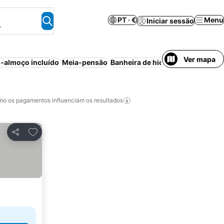
PT · €
Menu
Iniciar sessão
.
Ver mapa
-almoço incluído
Meia-pensão
Banheira de hidromassagem
Sp
o os pagamentos influenciam os resultados
Adicionar aos favoritos
Partilhar