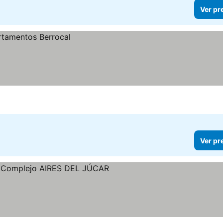
Ver pr
Ver pr