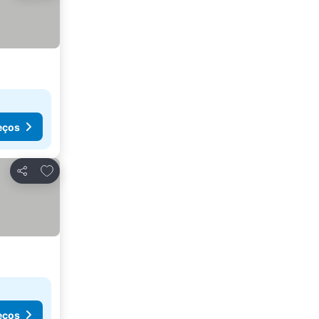
eços
Adicionar aos favoritos
Partilhar
eços