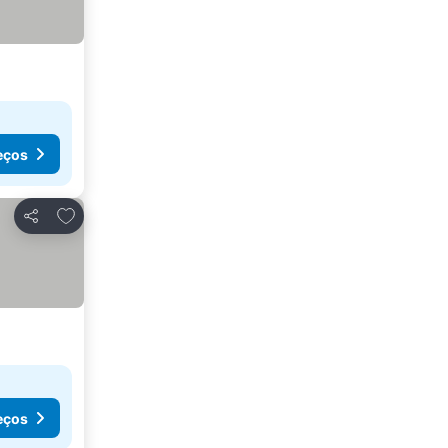
eços
Adicionar aos favoritos
Partilhar
eços