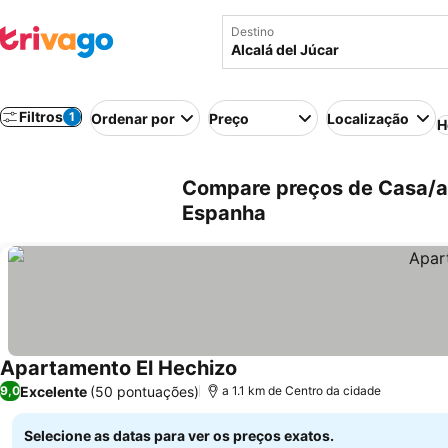
Destino
Filtros
1
Ordenar por
Preço
Localização
H
Compare preços de Casa/ap
Espanha
Apartamento El Hechizo
Ver preços
Excelente
(50 pontuações)
9,0
a 1.1 km de Centro da cidade
Selecione as datas para ver os preços exatos.