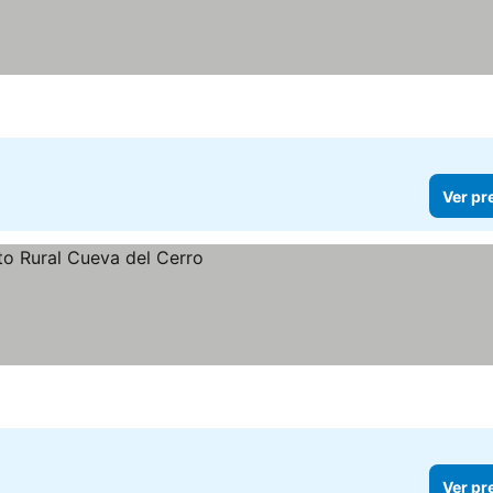
Ver pr
Ver pr