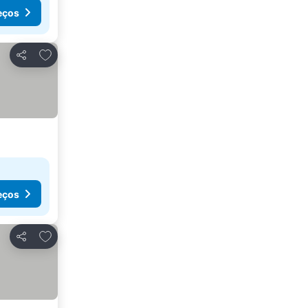
eços
Adicionar aos favoritos
Partilhar
eços
Adicionar aos favoritos
Partilhar