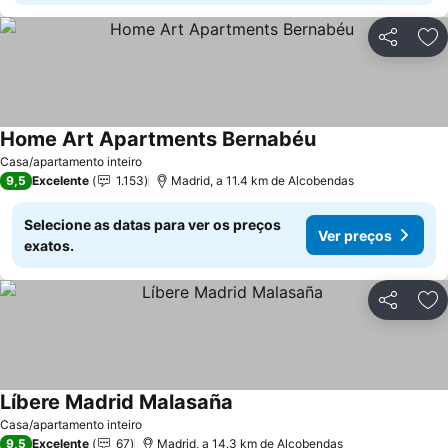
Partilhar
Ad
Home Art Apartments Bernabéu
Casa/apartamento inteiro
9,5
Excelente
1.153
Madrid, a 11.4 km de Alcobendas
Selecione as datas para ver os preços
Ver preços
exatos.
Partilhar
Ad
Líbere Madrid Malasaña
Casa/apartamento inteiro
9,5
Excelente
67
Madrid, a 14.3 km de Alcobendas