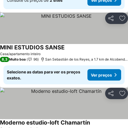
Consulte os preços de
2 sites
Ver preços
Partilhar
Ad
MINI ESTUDIOS SANSE
Casa/apartamento inteiro
8,3
Muito boa
96
San Sebastián de los Reyes, a 1.7 km de Alcobendas
Selecione as datas para ver os preços
Ver preços
exatos.
Partilhar
Ad
Moderno estudio-loft Chamartín