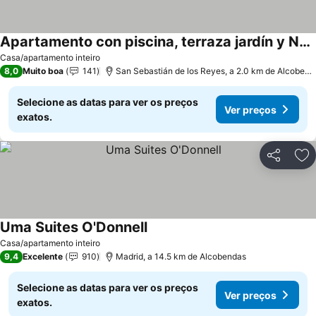
Apartamento con piscina, terraza jardín y Netflix
Casa/apartamento inteiro
8,0
Muito boa
141
San Sebastián de los Reyes, a 2.0 km de Alcobendas
Selecione as datas para ver os preços
Ver preços
exatos.
Partilhar
Ad
Uma Suites O'Donnell
Casa/apartamento inteiro
9,4
Excelente
910
Madrid, a 14.5 km de Alcobendas
Selecione as datas para ver os preços
Ver preços
exatos.