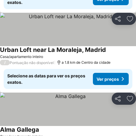
exatos.
Partilhar
Ad
Urban Loft near La Moraleja, Madrid
Casa/apartamento inteiro
/
a 1.8 km de Centro da cidade
Pontuação não disponível
Selecione as datas para ver os preços
Ver preços
exatos.
Partilhar
Ad
Alma Gallega