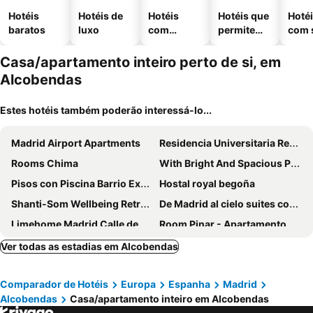
Hotéis
Hotéis de
Hotéis
Hotéis que
Hoté
baratos
luxo
com
permitem
com 
piscinas
animais
Casa/apartamento inteiro perto de si, em
Alcobendas
Estes hotéis também poderão interessá-lo...
Madrid Airport Apartments
Residencia Universitaria Resa Claudio Coello
Rooms Chima
With Bright And Spacious Patio
Pisos con Piscina Barrio Exclusivo-MOVISTAR ARENA alquiler temporada
Hostal royal begoña
Shanti-Som Wellbeing Retreat
De Madrid al cielo suites con wifi y Netflix
Limehome Madrid Calle de Juan Hurtado de Mendoza
Room Pinar - Apartamento con todas las comodidades
Home Art Apartments Bernabéu
NUEVOS DUPLEX PRINCIPE VERGARA
Ver todas as estadias em Alcobendas
Dobo Madrid Nuria
Livensa Living Studios Madrid Alcobendas
Comparador de Hotéis
Europa
Espanha
Madrid
Calido Valdebebas
habitaciones en Chalet con piscina y jacuzzi en Madrid
Alcobendas
Casa/apartamento inteiro em Alcobendas
Dobo Madrid Murillo
Oshun Plaza Castilla