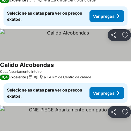
8,6
Excelente
714
a 2.8 km de Centro da cidade
Selecione as datas para ver os preços
Ver preços
exatos.
Partilhar
Ad
Calido Alcobendas
Casa/apartamento inteiro
9,4
Excelente
8
a 1.4 km de Centro da cidade
Selecione as datas para ver os preços
Ver preços
exatos.
Partilhar
Ad