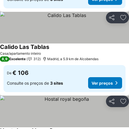
Partilhar
Ad
Calido Las Tablas
Casa/apartamento inteiro
8,9
Excelente
312
Madrid, a 5.9 km de Alcobendas
€ 106
De
Consulte os preços de
3 sites
Ver preços
Partilhar
Ad