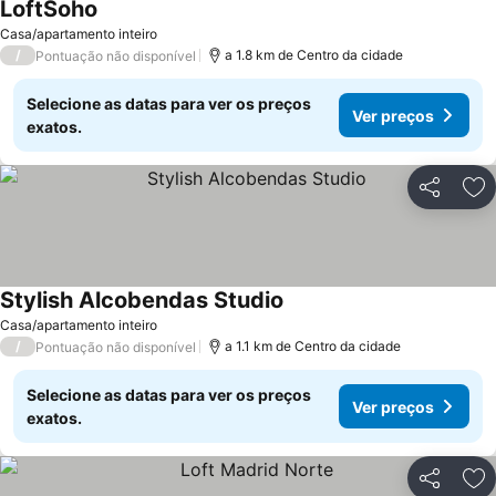
LoftSoho
Casa/apartamento inteiro
/
a 1.8 km de Centro da cidade
Pontuação não disponível
Selecione as datas para ver os preços
Ver preços
exatos.
Partilhar
Ad
Stylish Alcobendas Studio
Casa/apartamento inteiro
/
a 1.1 km de Centro da cidade
Pontuação não disponível
Selecione as datas para ver os preços
Ver preços
exatos.
Partilhar
Ad