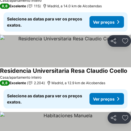
Casa/apartamento inteiro
8,8
Excelente
115
Madrid, a 14.0 km de Alcobendas
Selecione as datas para ver os preços
Ver preços
exatos.
Partilhar
Ad
Residencia Universitaria Resa Claudio Coello
Casa/apartamento inteiro
8,8
Excelente
2.204
Madrid, a 12.9 km de Alcobendas
Selecione as datas para ver os preços
Ver preços
exatos.
Partilhar
Ad