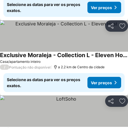
Selecione as datas para ver os preços
Ver preços
exatos.
Partilhar
Ad
Exclusive Moraleja - Collection L - Eleven Host
Casa/apartamento inteiro
/
a 2.2 km de Centro da cidade
Pontuação não disponível
Selecione as datas para ver os preços
Ver preços
exatos.
Partilhar
Ad