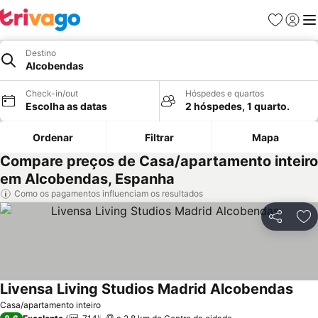
Favoritos
Iniciar
Me
Destino
Alcobendas
Check-in/out
Hóspedes e quartos
Escolha as datas
2 hóspedes, 1 quarto.
Ordenar
Filtrar
Mapa
Compare preços de Casa/apartamento inteiro
em Alcobendas, Espanha
Como os pagamentos influenciam os resultados
Partilhar
Ad
Livensa Living Studios Madrid Alcobendas
Casa/apartamento inteiro