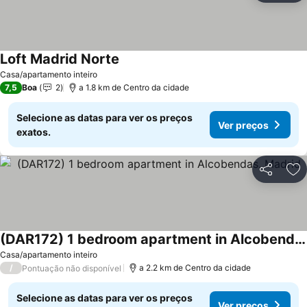
Loft Madrid Norte
Casa/apartamento inteiro
7,5
Boa
2
a 1.8 km de Centro da cidade
Selecione as datas para ver os preços
Ver preços
exatos.
Partilhar
Ad
(DAR172) 1 bedroom apartment in Alcobendas, Madrid
Casa/apartamento inteiro
/
a 2.2 km de Centro da cidade
Pontuação não disponível
Selecione as datas para ver os preços
Ver preços