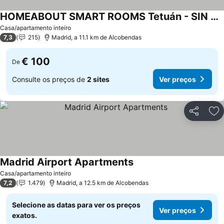
HOMEABOUT SMART ROOMS Tetuán - SIN RECEPCIÓN
Casa/apartamento inteiro
7,3
215
Madrid, a 11.1 km de Alcobendas
€ 100
De
Consulte os preços de
2 sites
Ver preços
Partilhar
Ad
Madrid Airport Apartments
Casa/apartamento inteiro
7,2
1.479
Madrid, a 12.5 km de Alcobendas
Selecione as datas para ver os preços
Ver preços
exatos.