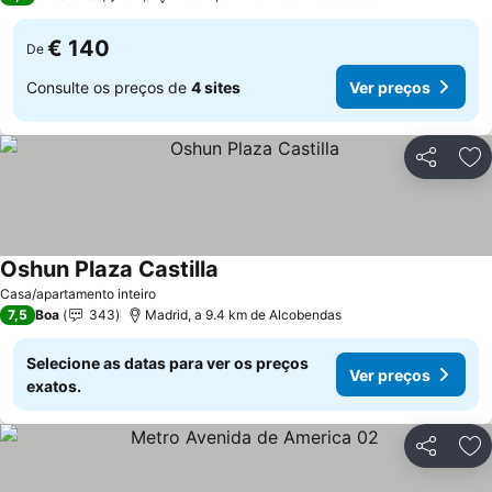
€ 140
De
Consulte os preços de
4 sites
Ver preços
Partilhar
Ad
Oshun Plaza Castilla
Casa/apartamento inteiro
7,5
Boa
343
Madrid, a 9.4 km de Alcobendas
Selecione as datas para ver os preços
Ver preços
exatos.
Partilhar
Ad