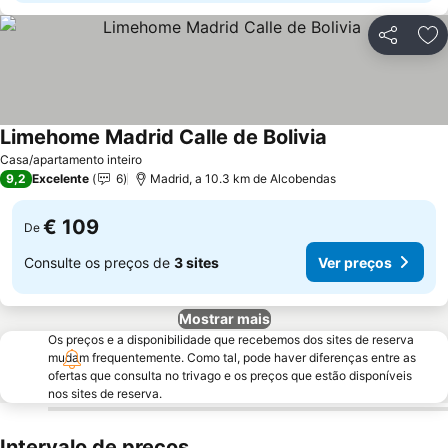
Partilhar
Ad
Limehome Madrid Calle de Bolivia
Casa/apartamento inteiro
9,2
Excelente
6
Madrid, a 10.3 km de Alcobendas
€ 109
De
Consulte os preços de
3 sites
Ver preços
Mostrar mais
Os preços e a disponibilidade que recebemos dos sites de reserva
mudam frequentemente. Como tal, pode haver diferenças entre as
ofertas que consulta no trivago e os preços que estão disponíveis
nos sites de reserva.
Intervalo de preços