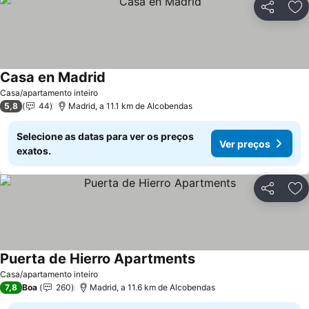
Partilhar
Ad
Casa en Madrid
Casa/apartamento inteiro
5,8
44
Madrid, a 11.1 km de Alcobendas
Selecione as datas para ver os preços
Ver preços
exatos.
Partilhar
Ad
Puerta de Hierro Apartments
Casa/apartamento inteiro
7,8
Boa
260
Madrid, a 11.6 km de Alcobendas