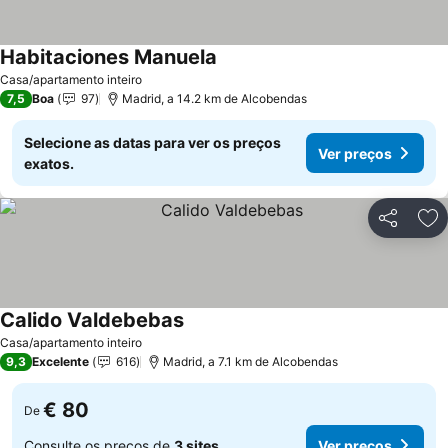
Habitaciones Manuela
Casa/apartamento inteiro
7,5
Boa
97
Madrid, a 14.2 km de Alcobendas
Selecione as datas para ver os preços
Ver preços
exatos.
Partilhar
Ad
Calido Valdebebas
Casa/apartamento inteiro
9,3
Excelente
616
Madrid, a 7.1 km de Alcobendas
€ 80
De
Consulte os preços de
3 sites
Ver preços