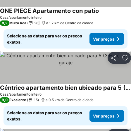
ONE PIECE Apartamento con patio
Casa/apartamento inteiro
8,2
Muito boa
28
a 1.2 km de Centro da cidade
Selecione as datas para ver os preços
Ver preços
exatos.
Partilhar
Ad
Céntrico apartamento bien ubicado para 5 (3 Hab) con garaje
Casa/apartamento inteiro
9,0
Excelente
15
a 0.5 km de Centro da cidade
Selecione as datas para ver os preços
Ver preços
exatos.