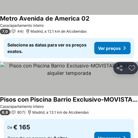
Metro Avenida de America 02
Casa/apartamento inteiro
7,0
44
Madrid, a 12.1 km de Alcobendas
Selecione as datas para ver os preços
Ver preços
exatos.
Partilhar
Ad
Pisos con Piscina Barrio Exclusivo-MOVISTAR ARENA alquiler temporada
Casa/apartamento inteiro
6,8
807
Madrid, a 13.1 km de Alcobendas
€ 165
De