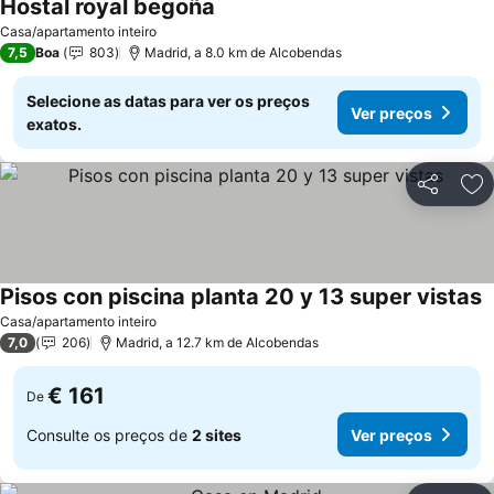
Hostal royal begoña
Casa/apartamento inteiro
7,5
Boa
803
Madrid, a 8.0 km de Alcobendas
Selecione as datas para ver os preços
Ver preços
exatos.
Partilhar
Ad
Pisos con piscina planta 20 y 13 super vistas
Casa/apartamento inteiro
7,0
206
Madrid, a 12.7 km de Alcobendas
€ 161
De
Consulte os preços de
2 sites
Ver preços