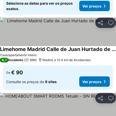
Selecione as datas para ver os preços
Ver preços
exatos.
Partilhar
Ad
Limehome Madrid Calle de Juan Hurtado de Mendoza
Casa/apartamento inteiro
8,7
Excelente
886
Madrid, a 10.4 km de Alcobendas
€ 90
De
Consulte os preços de
6 sites
Ver preços
Partilhar
Ad