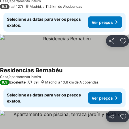
Casa/apartamento inteiro
6,3
127
Madrid, a 11.5 km de Alcobendas
Selecione as datas para ver os preços
Ver preços
exatos.
Partilhar
Ad
Residencias Bernabéu
Casa/apartamento inteiro
8,9
Excelente
89
Madrid, a 10.6 km de Alcobendas
Selecione as datas para ver os preços
Ver preços
exatos.
Partilhar
Ad