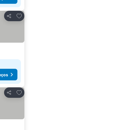
Adicionar aos favoritos
Partilhar
eços
Adicionar aos favoritos
Partilhar