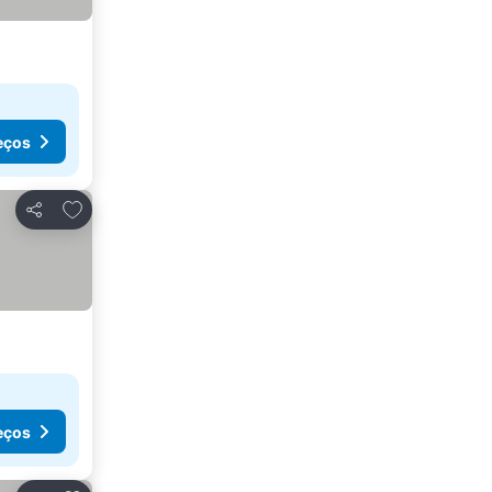
eços
Adicionar aos favoritos
Partilhar
eços