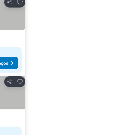
Adicionar aos favoritos
Partilhar
eços
Adicionar aos favoritos
Partilhar