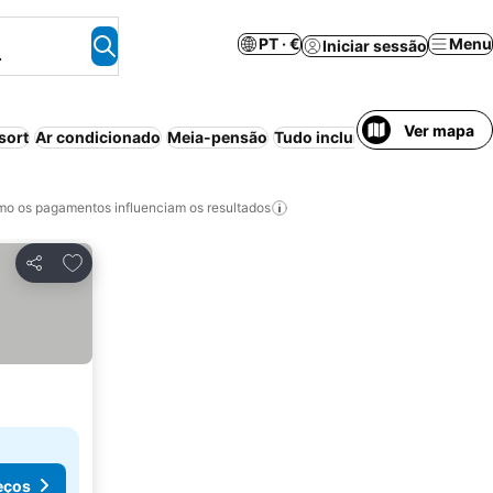
PT · €
Menu
Iniciar sessão
.
Ver mapa
sort
Ar condicionado
Meia-pensão
Tudo incluído
Bed & Breakfas
o os pagamentos influenciam os resultados
Adicionar aos favoritos
Partilhar
eços