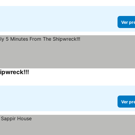
Ver pr
ipwreck!!!
Ver pr