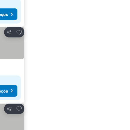
eços
Adicionar aos favoritos
Partilhar
eços
Adicionar aos favoritos
Partilhar