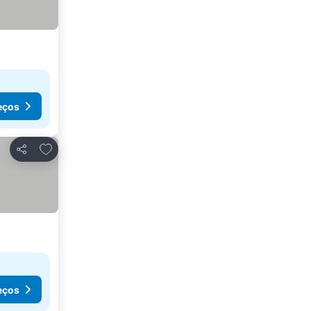
eços
Adicionar aos favoritos
Partilhar
eços