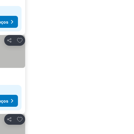
eços
Adicionar aos favoritos
Partilhar
eços
Adicionar aos favoritos
Partilhar