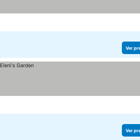
Ver pr
Ver pr