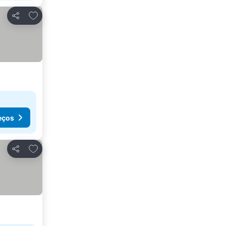
Adicionar aos favoritos
Partilhar
eços
Adicionar aos favoritos
Partilhar