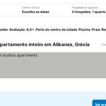
Check-in/out
Hóspedes e quartos
Escolha as datas
2 hóspedes, 1 quarto
otéis
Avaliação: 8,0+
Perto do centro da cidade
Piscina
Praia
Re
artamento inteiro em Alikanas, Grécia
Com
Ver pr