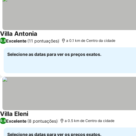
Villa Antonia
Excelente
(11 pontuações)
9,8
a 0.1 km de Centro da cidade
Selecione as datas para ver os preços exatos.
Villa Eleni
Excelente
(8 pontuações)
9,6
a 0.5 km de Centro da cidade
Selecione as datas para ver os preços exatos.