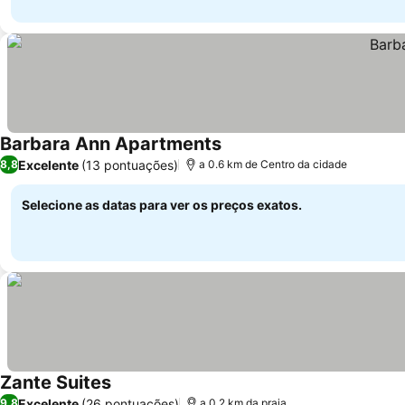
Barbara Ann Apartments
Excelente
(13 pontuações)
8,8
a 0.6 km de Centro da cidade
Selecione as datas para ver os preços exatos.
Zante Suites
Excelente
(26 pontuações)
9,8
a 0.2 km da praia