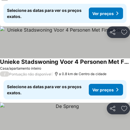
Selecione as datas para ver os preços
Ver preços
exatos.
Partilhar
Ad
Unieke Stadswoning Voor 4 Personen Met Finse Sauna
Casa/apartamento inteiro
/
a 0.8 km de Centro da cidade
Pontuação não disponível
Selecione as datas para ver os preços
Ver preços
exatos.
Partilhar
Ad