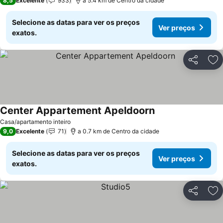
8,5
Excelente
933
a 5.4 km de Centro da cidade
Selecione as datas para ver os preços
Ver preços
exatos.
Partilhar
Ad
Center Appartement Apeldoorn
Casa/apartamento inteiro
9,0
Excelente
71
a 0.7 km de Centro da cidade
Selecione as datas para ver os preços
Ver preços
exatos.
Partilhar
Ad