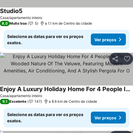
Studio5
Casa/apartamento inteiro
8,0
Muito boa
5
a 1.1 km de Centro da cidade
Selecione as datas para ver os preços
Ver preços
exatos.
Partilhar
Ad
Enjoy A Luxury Holiday Home For 4 People In The Wooded Nature Of The Veluwe, Featuring Modern Amenities, Air Conditioning, And A Stylish Pergola For O
Casa/apartamento inteiro
9,1
Excelente
147
a 8.6 km de Centro da cidade
Selecione as datas para ver os preços
Ver preços
exatos.