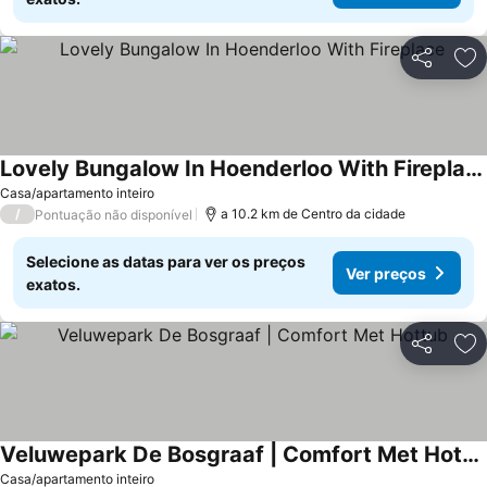
Partilhar
Ad
Lovely Bungalow In Hoenderloo With Fireplace
Casa/apartamento inteiro
/
a 10.2 km de Centro da cidade
Pontuação não disponível
Selecione as datas para ver os preços
Ver preços
exatos.
Partilhar
Ad
Veluwepark De Bosgraaf | Comfort Met Hottub
Casa/apartamento inteiro