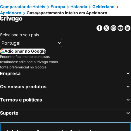
Comparador de Hotéis
Europa
Holanda
Gelderland
Apeldoorn
Casa/apartamento inteiro em Apeldoorn
Facebook
Twitter
Insta
Yo
Selecione o seu país
Adicionar no Google
Encontre facilmente os nossos
resultados: adicione o trivago como
fonte preferencial no Google.
Empresa
Os nossos produtos
Termos e políticas
Suporte