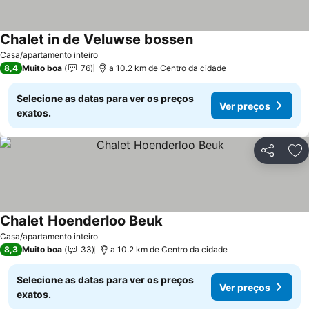
Chalet in de Veluwse bossen
Casa/apartamento inteiro
8,4
Muito boa
76
a 10.2 km de Centro da cidade
Selecione as datas para ver os preços
Ver preços
exatos.
Partilhar
Ad
Chalet Hoenderloo Beuk
Casa/apartamento inteiro
8,3
Muito boa
33
a 10.2 km de Centro da cidade
Selecione as datas para ver os preços
Ver preços
exatos.