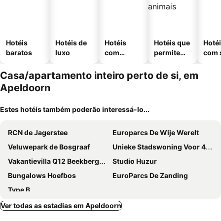
Hotéis
Hotéis de
Hotéis
Hotéis que
Hoté
baratos
luxo
com
permitem
com 
piscinas
animais
Casa/apartamento inteiro perto de si, em
Apeldoorn
Estes hotéis também poderão interessá-lo...
RCN de Jagerstee
Europarcs De Wije Werelt
Veluwepark de Bosgraaf
Unieke Stadswoning Voor 4 Personen Met Finse Sauna
Vakantievilla Q12 Beekbergen De Veluwe
Studio Huzur
Bungalows Hoefbos
EuroParcs De Zanding
Type B
Ver todas as estadias em Apeldoorn