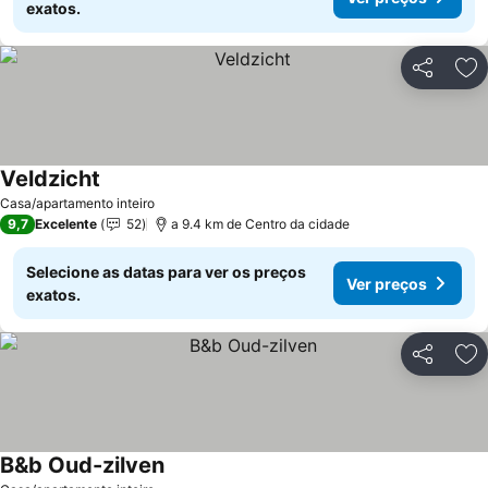
exatos.
Partilhar
Ad
Veldzicht
Casa/apartamento inteiro
9,7
Excelente
52
a 9.4 km de Centro da cidade
Selecione as datas para ver os preços
Ver preços
exatos.
Partilhar
Ad
B&b Oud-zilven