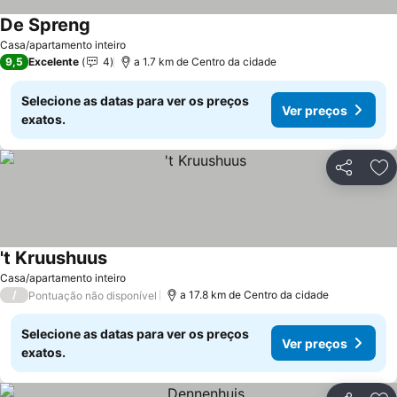
De Spreng
Casa/apartamento inteiro
9,5
Excelente
4
a 1.7 km de Centro da cidade
Selecione as datas para ver os preços
Ver preços
exatos.
Partilhar
Ad
't Kruushuus
Casa/apartamento inteiro
/
a 17.8 km de Centro da cidade
Pontuação não disponível
Selecione as datas para ver os preços
Ver preços
exatos.