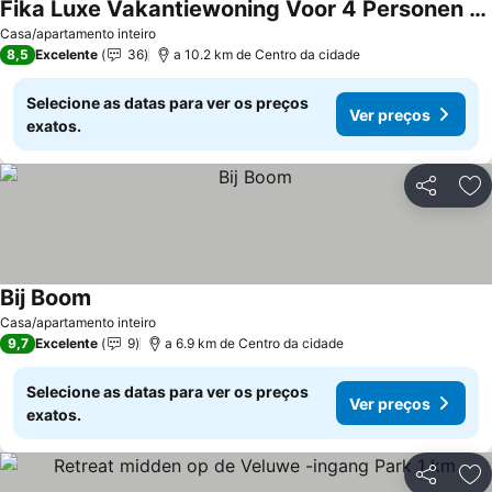
Fika Luxe Vakantiewoning Voor 4 Personen @ Veluwe
Casa/apartamento inteiro
8,5
Excelente
36
a 10.2 km de Centro da cidade
Selecione as datas para ver os preços
Ver preços
exatos.
Partilhar
Ad
Bij Boom
Casa/apartamento inteiro
9,7
Excelente
9
a 6.9 km de Centro da cidade
Selecione as datas para ver os preços
Ver preços
exatos.
Partilhar
Ad