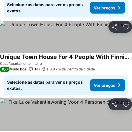
Selecione as datas para ver os preços
Ver preços
exatos.
Partilhar
Ad
Unique Town House For 4 People With Finnish Sauna
Casa/apartamento inteiro
8,0
Muito boa
14
a 0.8 km de Centro da cidade
Selecione as datas para ver os preços
Ver preços
exatos.
Partilhar
Ad