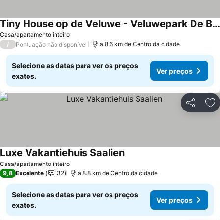
Tiny House op de Veluwe - Veluwepark De Bosgraaf
Casa/apartamento inteiro
/
a 8.6 km de Centro da cidade
Pontuação não disponível
Selecione as datas para ver os preços
Ver preços
exatos.
Partilhar
Ad
Luxe Vakantiehuis Saalien
Casa/apartamento inteiro
9,8
Excelente
32
a 8.8 km de Centro da cidade
Selecione as datas para ver os preços
Ver preços
exatos.