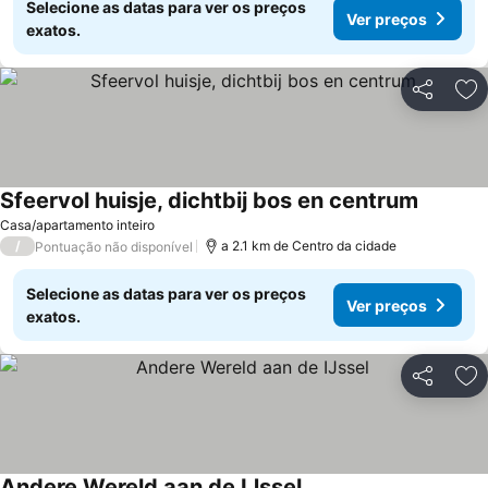
Selecione as datas para ver os preços
Ver preços
exatos.
Partilhar
Ad
Sfeervol huisje, dichtbij bos en centrum
Casa/apartamento inteiro
/
a 2.1 km de Centro da cidade
Pontuação não disponível
Selecione as datas para ver os preços
Ver preços
exatos.
Partilhar
Ad
Andere Wereld aan de IJssel