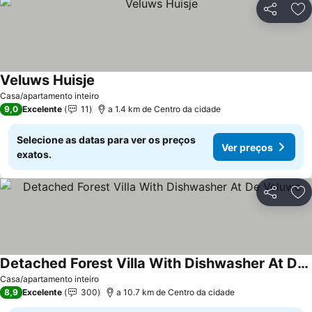
Partilhar
Ad
Veluws Huisje
Casa/apartamento inteiro
9,0
Excelente
11
a 1.4 km de Centro da cidade
Selecione as datas para ver os preços
Ver preços
exatos.
Partilhar
Ad
Detached Forest Villa With Dishwasher At De Veluwe
Casa/apartamento inteiro
8,9
Excelente
300
a 10.7 km de Centro da cidade