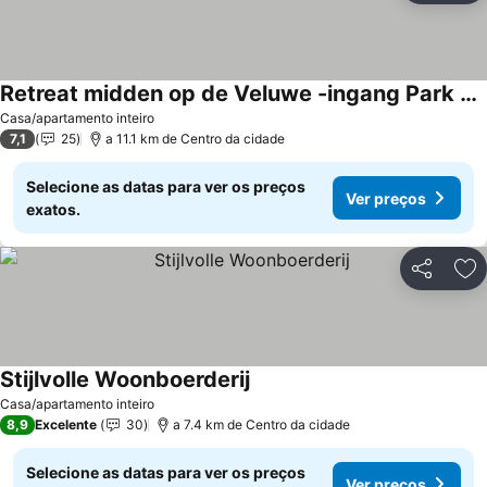
Retreat midden op de Veluwe -ingang Park 1 km
Casa/apartamento inteiro
7,1
25
a 11.1 km de Centro da cidade
Selecione as datas para ver os preços
Ver preços
exatos.
Partilhar
Ad
Stijlvolle Woonboerderij
Casa/apartamento inteiro
8,9
Excelente
30
a 7.4 km de Centro da cidade
Selecione as datas para ver os preços
Ver preços