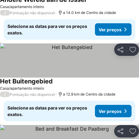
Casa/apartamento inteiro
/
a 14.0 km de Centro da cidade
Pontuação não disponível
Selecione as datas para ver os preços
Ver preços
exatos.
Partilhar
Ad
Het Buitengebied
Casa/apartamento inteiro
/
a 12.9 km de Centro da cidade
Pontuação não disponível
Selecione as datas para ver os preços
Ver preços
exatos.
Partilhar
Ad