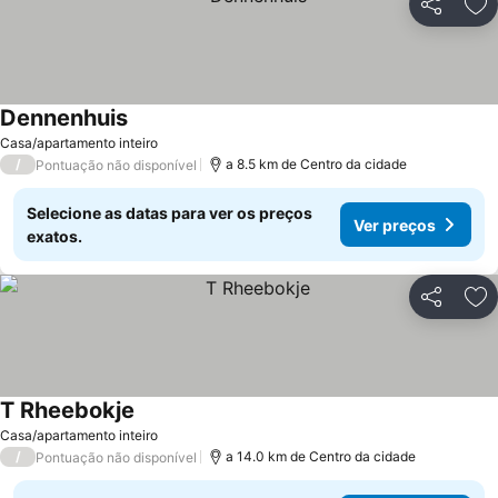
Partilhar
Ad
Dennenhuis
Casa/apartamento inteiro
/
a 8.5 km de Centro da cidade
Pontuação não disponível
Selecione as datas para ver os preços
Ver preços
exatos.
Partilhar
Ad
T Rheebokje
Casa/apartamento inteiro
/
a 14.0 km de Centro da cidade
Pontuação não disponível