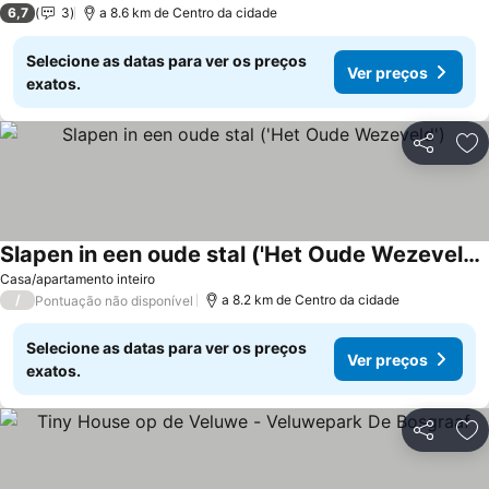
6,7
3
a 8.6 km de Centro da cidade
Selecione as datas para ver os preços
Ver preços
exatos.
Partilhar
Ad
Slapen in een oude stal ('Het Oude Wezeveld')
Casa/apartamento inteiro
/
a 8.2 km de Centro da cidade
Pontuação não disponível
Selecione as datas para ver os preços
Ver preços
exatos.
Partilhar
Ad