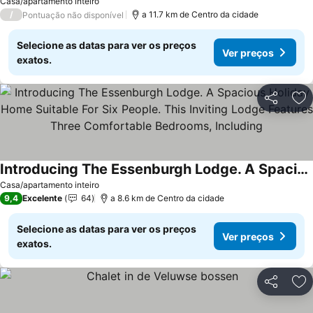
Casa/apartamento inteiro
/
a 11.7 km de Centro da cidade
Pontuação não disponível
Selecione as datas para ver os preços
Ver preços
exatos.
Partilhar
Ad
Introducing The Essenburgh Lodge. A Spacious Holiday Home Suitable For Six People. This Inviting Lodge Features Three Comfortable Bedrooms, Including
Casa/apartamento inteiro
9,4
Excelente
64
a 8.6 km de Centro da cidade
Selecione as datas para ver os preços
Ver preços
exatos.
Partilhar
Ad