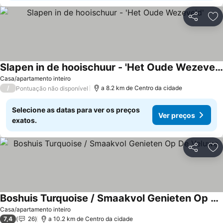
Partilhar
Ad
Slapen in de hooischuur - 'Het Oude Wezeveld'
Casa/apartamento inteiro
/
a 8.2 km de Centro da cidade
Pontuação não disponível
Selecione as datas para ver os preços
Ver preços
exatos.
Partilhar
Ad
Boshuis Turquoise / Smaakvol Genieten Op De Veluwe
Casa/apartamento inteiro
7,4
26
a 10.2 km de Centro da cidade