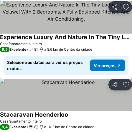
Partilhar
Ad
Experience Luxury And Nature In The Tiny Lodge In The Veluwe! With 2 Bedrooms, A Fully Equipped Kitchen, And Air Conditioning.
Casa/apartamento inteiro
9,5
Excelente
8
a 8.6 km de Centro da cidade
Selecione as datas para ver os preços
Ver preços
exatos.
Partilhar
Ad
Stacaravan Hoenderloo
Casa/apartamento inteiro
9,4
Excelente
8
a 10.2 km de Centro da cidade