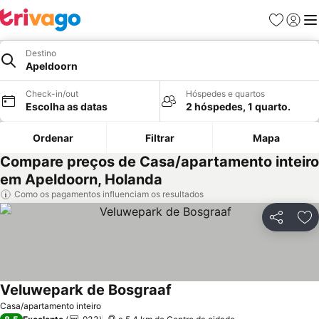
Favoritos
Iniciar
Me
Destino
Apeldoorn
Check-in/out
Hóspedes e quartos
Escolha as datas
2 hóspedes, 1 quarto.
Ordenar
Filtrar
Mapa
Compare preços de Casa/apartamento inteiro
em Apeldoorn, Holanda
Como os pagamentos influenciam os resultados
Partilhar
Ad
Veluwepark de Bosgraaf
Casa/apartamento inteiro