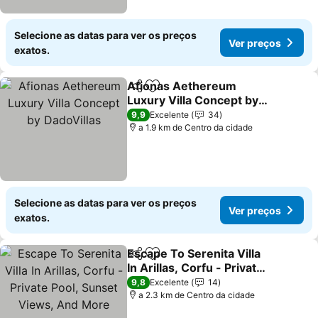
Selecione as datas para ver os preços
Ver preços
exatos.
Afionas Aethereum
Partilhar
Adicionar aos favoritos
Luxury Villa Concept by
DadoVillas
9,9
Excelente
34
a 1.9 km de Centro da cidade
Selecione as datas para ver os preços
Ver preços
exatos.
Escape To Serenita Villa
Partilhar
Adicionar aos favoritos
In Arillas, Corfu - Private
Pool, Sunset Views, And
9,8
Excelente
14
More
a 2.3 km de Centro da cidade