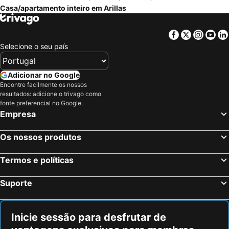
Paradise House
Sophie Studios
Casa/apartamento inteiro em Arillas
Bungalows Niki
Philippos Apartments
Ipsos Marias Apartments
Theodora Apartments
Facebook
Twitter
Insta
Yo
Selecione o seu país
Scorpios Apartments
Laskaris Studios
The Springfield Corner Apartments By Konnect
Alexandra Spingou Apartments
Adicionar no Google
Holiday Home Matthäus
Encontre facilmente os nossos
resultados: adicione o trivago como
fonte preferencial no Google.
Empresa
Os nossos produtos
Termos e políticas
Suporte
Inicie sessão para desfrutar de