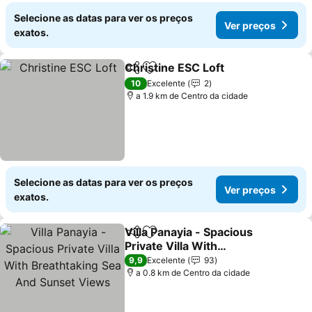
Selecione as datas para ver os preços
Ver preços
exatos.
Christine ESC Loft
Partilhar
Adicionar aos favoritos
10
Excelente
2
a 1.9 km de Centro da cidade
Selecione as datas para ver os preços
Ver preços
exatos.
Villa Panayia - Spacious
Partilhar
Adicionar aos favoritos
Private Villa With
Breathtaking Sea And
9,9
Excelente
93
Sunset Views
a 0.8 km de Centro da cidade