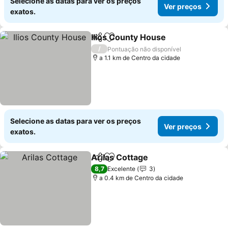
Selecione as datas para ver os preços
Ver preços
exatos.
Ilios County House
Partilhar
Adicionar aos favoritos
/
Pontuação não disponível
a 1.1 km de Centro da cidade
Selecione as datas para ver os preços
Ver preços
exatos.
Arilas Cottage
Partilhar
Adicionar aos favoritos
8,7
Excelente
3
a 0.4 km de Centro da cidade