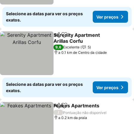
Selecione as datas para ver os preços
Ver preços
exatos.
Serenity Apartment
Partilhar
Adicionar aos favoritos
Arillas Corfu
9,6
Excelente
5
a 0.1 km de Centro da cidade
Selecione as datas para ver os preços
Ver preços
exatos.
Feakes Apartments
Partilhar
Adicionar aos favoritos
/
Pontuação não disponível
a 0.2 km da praia