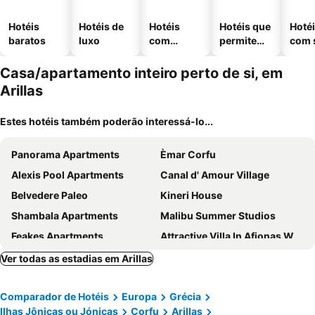
Hotéis
Hotéis de
Hotéis
Hotéis que
Hoté
baratos
luxo
com
permitem
com 
piscinas
animais
Casa/apartamento inteiro perto de si, em
Arillas
Estes hotéis também poderão interessá-lo...
Panorama Apartments
Èmar Corfu
Alexis Pool Apartments
Canal d' Amour Village
Belvedere Paleo
Kineri House
Shambala Apartments
Malibu Summer Studios
Feakes Apartments
Attractive Villa In Afionas With Private Pool
ASPASIA APARTMENTS
Chrysanthi Apts
Ver todas as estadias em Arillas
Stay Corfu Studios
Rokamare
Comparador de Hotéis
Europa
Grécia
Elena Studios & Apts
Kahlua
Ilhas Jônicas ou Jónicas
Corfu
Arillas