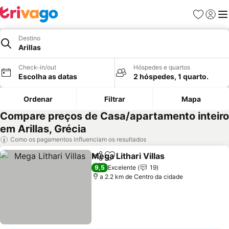
Favoritos
Iniciar
Me
Destino
Arillas
Check-in/out
Hóspedes e quartos
Escolha as datas
2 hóspedes, 1 quarto.
Ordenar
Filtrar
Mapa
Compare preços de Casa/apartamento inteiro
em Arillas, Grécia
Como os pagamentos influenciam os resultados
Mega Lithari Villas
Partilhar
Adicionar aos favoritos
9,5
Excelente
19
a 2.2 km de Centro da cidade