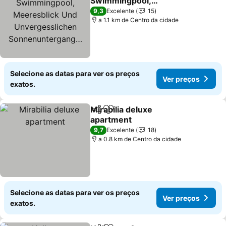
Swimmingpool,
Meeresblick Und
9,3
Excelente
15
Unvergesslichen
a 1.1 km de Centro da cidade
Sonnenuntergang…
Selecione as datas para ver os preços
Ver preços
exatos.
Mirabilia deluxe
Partilhar
Adicionar aos favoritos
apartment
9,7
Excelente
18
a 0.8 km de Centro da cidade
Selecione as datas para ver os preços
Ver preços
exatos.