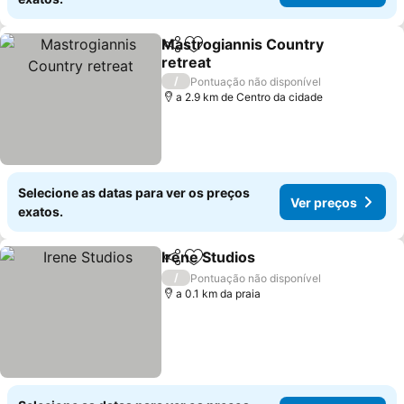
Mastrogiannis Country
Partilhar
Adicionar aos favoritos
retreat
/
Pontuação não disponível
a 2.9 km de Centro da cidade
Selecione as datas para ver os preços
Ver preços
exatos.
Irene Studios
Partilhar
Adicionar aos favoritos
/
Pontuação não disponível
a 0.1 km da praia