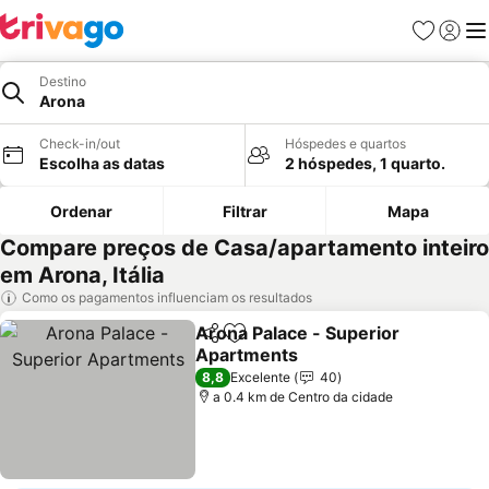
Favoritos
Iniciar
Me
Destino
Arona
Check-in/out
Hóspedes e quartos
Escolha as datas
2 hóspedes, 1 quarto.
Ordenar
Filtrar
Mapa
Compare preços de Casa/apartamento inteiro
em Arona, Itália
Como os pagamentos influenciam os resultados
Arona Palace - Superior
Partilhar
Adicionar aos favoritos
Apartments
8,8
Excelente
40
a 0.4 km de Centro da cidade