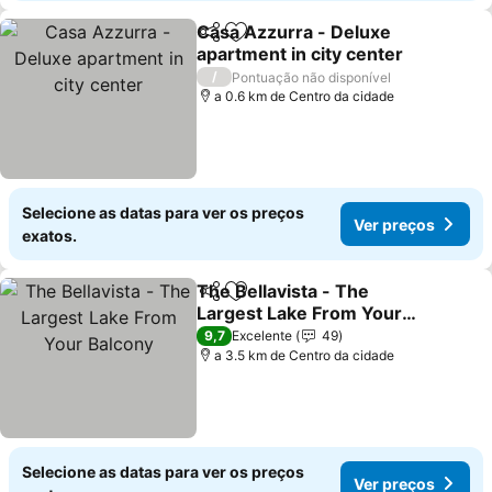
Casa Azzurra - Deluxe
Partilhar
Adicionar aos favoritos
apartment in city center
/
Pontuação não disponível
a 0.6 km de Centro da cidade
Selecione as datas para ver os preços
Ver preços
exatos.
The Bellavista - The
Partilhar
Adicionar aos favoritos
Largest Lake From Your
Balcony
9,7
Excelente
49
a 3.5 km de Centro da cidade
Selecione as datas para ver os preços
Ver preços