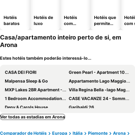
Hotéis
Hotéis de
Hotéis
Hotéis que
Hoté
baratos
luxo
com
permitem
com 
piscinas
animais
Casa/apartamento inteiro perto de si, em
Arona
Estes hotéis também poderão interessá-lo...
CASA DEI FIORI
Green Pearl - Apartment 100 mt from the lake
Malpensa Sleep & Go
Appartamento Lago Maggiore
MXP Lakes 2BR Apartment - Casa Buda Maggiore, Direct Host
Villa Regina Bella -lago Maggiore-
1 Bedroom Accommodation In Soriso
CASE VACANZE 24 - Somma Lombardo
Deny & Carols House
Garibaldi 26
Ver todas as estadias em Arona
Comparador de Hotéis
Europa
Itália
Piemonte
Arona