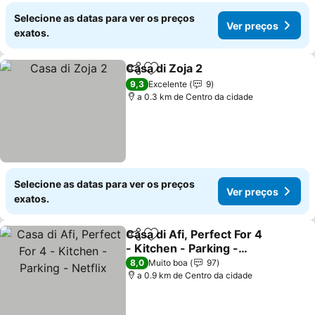
Selecione as datas para ver os preços
Ver preços
exatos.
Casa di Zoja 2
Partilhar
Adicionar aos favoritos
9,3
Excelente
9
a 0.3 km de Centro da cidade
Selecione as datas para ver os preços
Ver preços
exatos.
Casa di Afi, Perfect For 4
Partilhar
Adicionar aos favoritos
- Kitchen - Parking -
Netflix
8,0
Muito boa
97
a 0.9 km de Centro da cidade