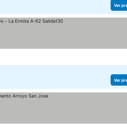
Ver pr
Ver pr