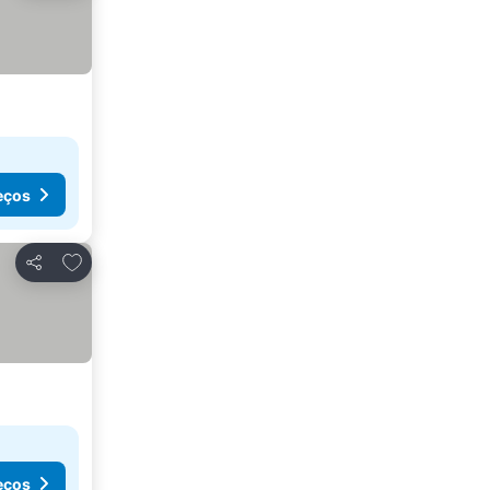
eços
Adicionar aos favoritos
Partilhar
eços