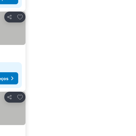
Adicionar aos favoritos
Partilhar
eços
Adicionar aos favoritos
Partilhar