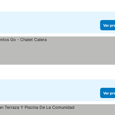
Ver pr
Ver pr