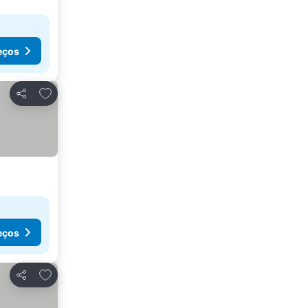
eços
Adicionar aos favoritos
Partilhar
eços
Adicionar aos favoritos
Partilhar