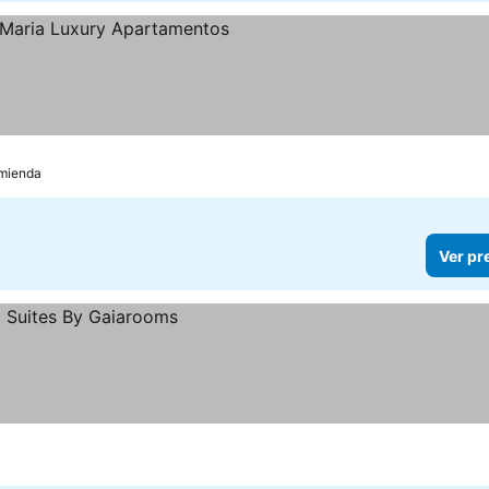
omienda
Ver pr