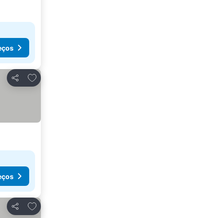
eços
Adicionar aos favoritos
Partilhar
eços
Adicionar aos favoritos
Partilhar