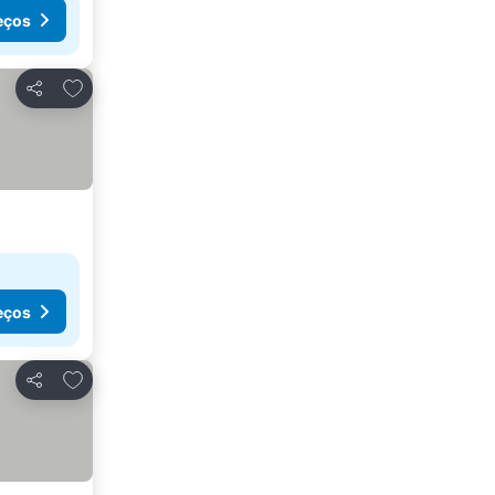
eços
Adicionar aos favoritos
Partilhar
eços
Adicionar aos favoritos
Partilhar