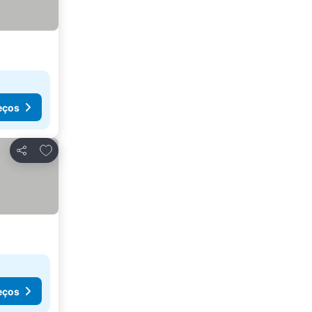
eços
Adicionar aos favoritos
Partilhar
eços