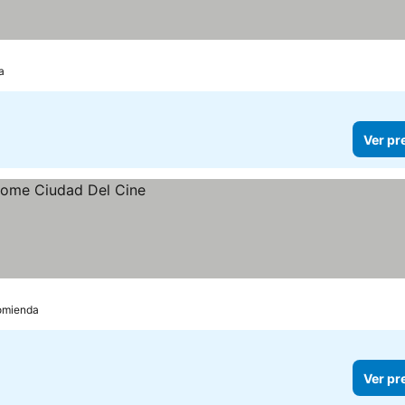
a
Ver pr
comienda
Ver pr