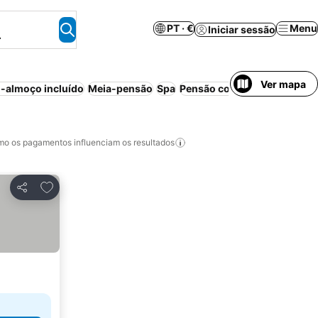
PT · €
Menu
Iniciar sessão
.
Ver mapa
-almoço incluído
Meia-pensão
Spa
Pensão completa
Cancelame
o os pagamentos influenciam os resultados
Adicionar aos favoritos
Partilhar