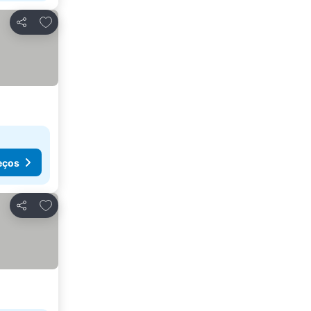
Adicionar aos favoritos
Partilhar
eços
Adicionar aos favoritos
Partilhar