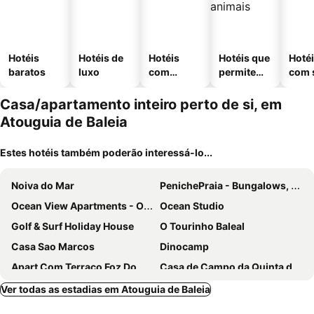
Hotéis
Hotéis de
Hotéis
Hotéis que
Hoté
baratos
luxo
com
permitem
com 
piscinas
animais
Casa/apartamento inteiro perto de si, em
Atouguia de Baleia
Estes hotéis também poderão interessá-lo...
Noiva do Mar
PenichePraia - Bungalows, Campers & Spa
Ocean View Apartments - Ocean View
Ocean Studio
Golf & Surf Holiday House
O Tourinho Baleal
Casa Sao Marcos
Dinocamp
Apart Com Terraco Foz Do Arelho
Casa de Campo da Quinta da Pegada
Laranjeira das Loiras
Casa Das Flores
Ver todas as estadias em Atouguia de Baleia
Villa Ti Neves - Peniche Beach Residence
Praia Del Rey Holiday House