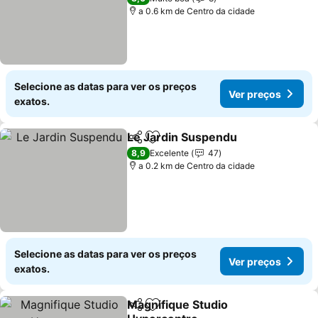
a 0.6 km de Centro da cidade
Selecione as datas para ver os preços
Ver preços
exatos.
Le Jardin Suspendu
Partilhar
Adicionar aos favoritos
Ver pr
8,9
Excelente
47
a 0.2 km de Centro da cidade
Selecione as datas para ver os preços
Ver preços
exatos.
Magnifique Studio
Partilhar
Adicionar aos favoritos