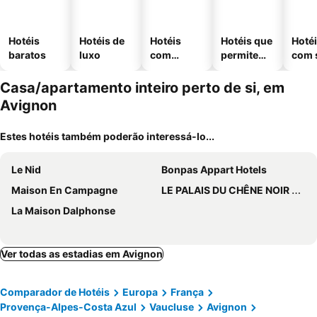
Hotéis
Hotéis de
Hotéis
Hotéis que
Hoté
baratos
luxo
com
permitem
com 
piscinas
animais
Casa/apartamento inteiro perto de si, em
Avignon
Estes hotéis também poderão interessá-lo...
Le Nid
Bonpas Appart Hotels
Maison En Campagne
LE PALAIS DU CHÊNE NOIR WiFI GRATUIT
La Maison Dalphonse
Ver todas as estadias em Avignon
Comparador de Hotéis
Europa
França
Provença-Alpes-Costa Azul
Vaucluse
Avignon