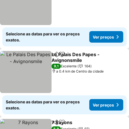
Selecione as datas para ver os preços
Ver preços
exatos.
Le Palais Des Papes -
Partilhar
Adicionar aos favoritos
Avignonsmile
Ver preços
9,1
Excelente
164
a 0.4 km de Centro da cidade
Selecione as datas para ver os preços
Ver preços
exatos.
7 Rayons
Partilhar
Adicionar aos favoritos
Ver preços
8,9
Excelente
97