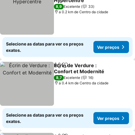
Hypercentre
Ver preços
8,9
Excelente
33
a 0.2 km de Centro da cidade
Selecione as datas para ver os preços
Ver preços
exatos.
Écrin de Verdure :
Partilhar
Adicionar aos favoritos
Confort et Modernité
Ver preços
8,7
Excelente
16
a 0.4 km de Centro da cidade
Selecione as datas para ver os preços
Ver preços
exatos.