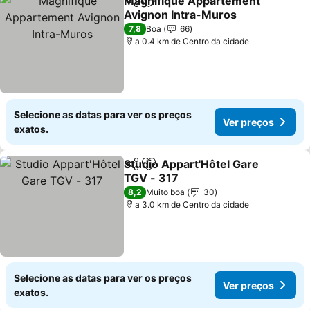
Magnifique Appartement
Partilhar
Adicionar aos favoritos
Avignon Intra-Muros
Ver preços
7,8
Boa
66
a 0.4 km de Centro da cidade
Selecione as datas para ver os preços
Ver preços
exatos.
Studio Appart'Hôtel Gare
Partilhar
Adicionar aos favoritos
TGV - 317
Ver preços
8,2
Muito boa
30
a 3.0 km de Centro da cidade
Selecione as datas para ver os preços
Ver preços
exatos.