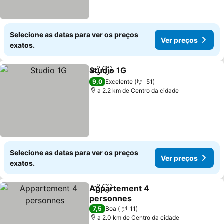
Selecione as datas para ver os preços
Ver preços
exatos.
Studio 1G
Partilhar
Adicionar aos favoritos
Ver preços
9,0
Excelente
51
a 2.2 km de Centro da cidade
Selecione as datas para ver os preços
Ver preços
exatos.
Appartement 4
Partilhar
Adicionar aos favoritos
personnes
Ver preços
7,5
Boa
11
a 2.0 km de Centro da cidade