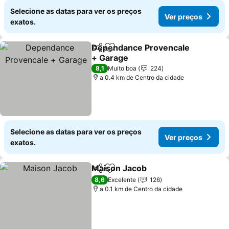
Selecione as datas para ver os preços
Ver preços
exatos.
Dependance Provencale
Partilhar
Adicionar aos favoritos
+ Garage
Ver preços
8,1
Muito boa
224
a 0.4 km de Centro da cidade
Selecione as datas para ver os preços
Ver preços
exatos.
Maison Jacob
Partilhar
Adicionar aos favoritos
Ver preços
8,6
Excelente
126
a 0.1 km de Centro da cidade