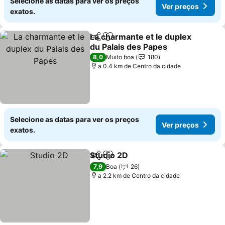
Selecione as datas para ver os preços
Ver preços
exatos.
La charmante et le duplex
Partilhar
Adicionar aos favoritos
du Palais des Papes
Ver preços
8,0
Muito boa
180
a 0.4 km de Centro da cidade
Selecione as datas para ver os preços
Ver preços
exatos.
Studio 2D
Partilhar
Adicionar aos favoritos
Ver preços
7,9
Boa
26
a 2.2 km de Centro da cidade