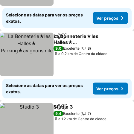
Selecione as datas para ver os preços
Ver preços
exatos.
La Bonneterie★les
Partilhar
Adicionar aos favoritos
Halles★
Parking★avignonsmile
Ver preços
9,0
Excelente
8
a 0.2 km de Centro da cidade
Selecione as datas para ver os preços
Ver preços
exatos.
Studio 3
Partilhar
Adicionar aos favoritos
Ver preços
9,4
Excelente
7
a 1.2 km de Centro da cidade