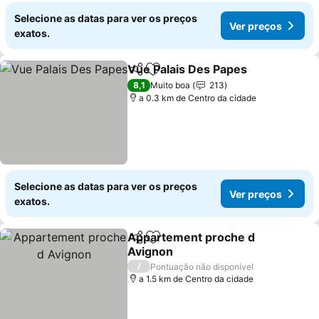
Selecione as datas para ver os preços
Ver preços
exatos.
Vue Palais Des Papes
Partilhar
Adicionar aos favoritos
Ver 
8,1
Muito boa
213
a 0.3 km de Centro da cidade
Selecione as datas para ver os preços
Ver preços
exatos.
Appartement proche d
Partilhar
Adicionar aos favoritos
Avignon
Ver preços
/
Pontuação não disponível
a 1.5 km de Centro da cidade