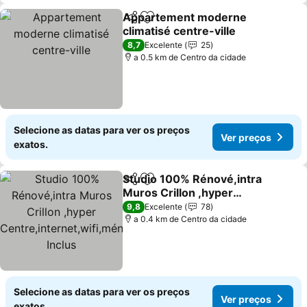
Appartement moderne
Partilhar
Adicionar aos favoritos
climatisé centre-ville
Ver preços
8,7
Excelente
25
a 0.5 km de Centro da cidade
Selecione as datas para ver os preços
Ver preços
exatos.
Studio 100% Rénové,intra
Partilhar
Adicionar aos favoritos
Muros Crillon ,hyper
Centre,internet,wifi,mén
Ver preços
9,8
Excelente
78
age Inclus
a 0.4 km de Centro da cidade
Selecione as datas para ver os preços
Ver preços
exatos.