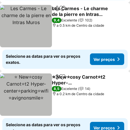
Les Carmes - Le charme
Partilhar
Adicionar aos favoritos
de la pierre en Intras
Muros
Ver preços
9,4
Excelente
102
a 0.5 km de Centro da cidade
Selecione as datas para ver os preços
Ver preços
exatos.
⭐ New⭐cosy Carnot⭐t2
Partilhar
Adicionar aos favoritos
Hyper-
center⭐parking⭐wifi
Ver preços
8,5
Excelente
14
⭐avignonsmile⭐
a 0.2 km de Centro da cidade
Selecione as datas para ver os preços
Ver preços