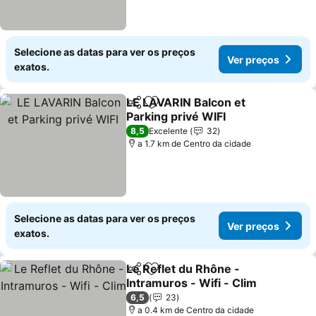
Selecione as datas para ver os preços
Ver preços
exatos.
LE LAVARIN Balcon et
Partilhar
Adicionar aos favoritos
Parking privé WIFI
Ver preços
8,5
Excelente
32
a 1.7 km de Centro da cidade
Selecione as datas para ver os preços
Ver preços
exatos.
Le Reflet du Rhône -
Partilhar
Adicionar aos favoritos
Intramuros - Wifi - Clim
Ver preços
6,5
23
a 0.4 km de Centro da cidade