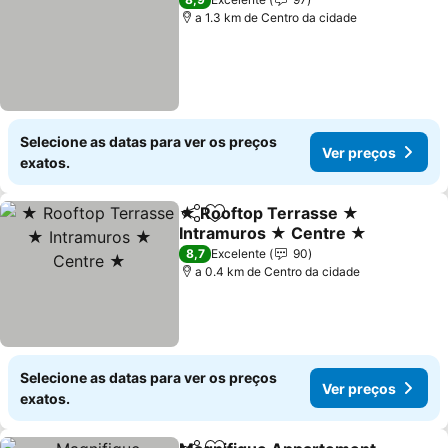
a 1.3 km de Centro da cidade
Selecione as datas para ver os preços
Ver preços
exatos.
★ Rooftop Terrasse ★
Partilhar
Adicionar aos favoritos
Intramuros ★ Centre ★
Ver preços
8,7
Excelente
90
a 0.4 km de Centro da cidade
Selecione as datas para ver os preços
Ver preços
exatos.