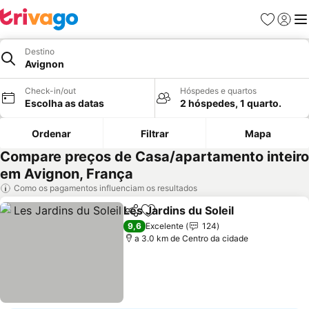
Favoritos
Iniciar
Me
Destino
Avignon
Check-in/out
Hóspedes e quartos
Escolha as datas
2 hóspedes, 1 quarto.
Ordenar
Filtrar
Mapa
Compare preços de Casa/apartamento inteiro
em Avignon, França
Como os pagamentos influenciam os resultados
Les Jardins du Soleil
Partilhar
Adicionar aos favoritos
Ver p
9,6
Excelente
124
a 3.0 km de Centro da cidade