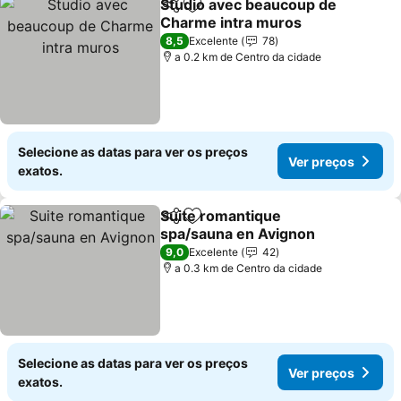
Studio avec beaucoup de
Partilhar
Adicionar aos favoritos
Charme intra muros
Ver preços
8,5
Excelente
78
a 0.2 km de Centro da cidade
Selecione as datas para ver os preços
Ver preços
exatos.
Suite romantique
Partilhar
Adicionar aos favoritos
spa/sauna en Avignon
Ver preços
9,0
Excelente
42
a 0.3 km de Centro da cidade
Selecione as datas para ver os preços
Ver preços
exatos.