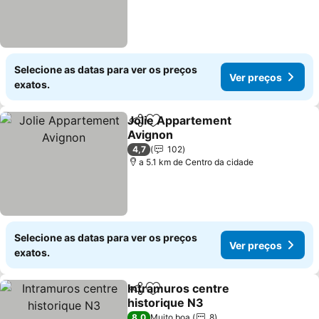
Selecione as datas para ver os preços
Ver preços
exatos.
Jolie Appartement
Partilhar
Adicionar aos favoritos
Avignon
Ver preços
4,7
102
a 5.1 km de Centro da cidade
Selecione as datas para ver os preços
Ver preços
exatos.
Intramuros centre
Partilhar
Adicionar aos favoritos
historique N3
Ver preços
8,0
Muito boa
8