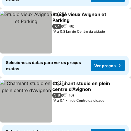
Studio vieux Avignon et
Partilhar
Adicionar aos favoritos
Parking
Ver preços
7,4
48
a 0.8 km de Centro da cidade
Selecione as datas para ver os preços
Ver preços
exatos.
Charmant studio en plein
Partilhar
Adicionar aos favoritos
centre d'Avignon
Ver preços
5,8
10
a 0.1 km de Centro da cidade