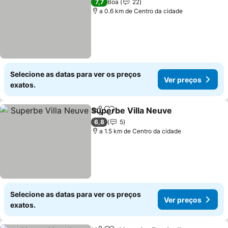
7,7
Boa
22
a 0.6 km de Centro da cidade
Selecione as datas para ver os preços
Ver preços
exatos.
Superbe Villa Neuve
Partilhar
Adicionar aos favoritos
Ver p
6,8
5
a 1.5 km de Centro da cidade
Selecione as datas para ver os preços
Ver preços
exatos.