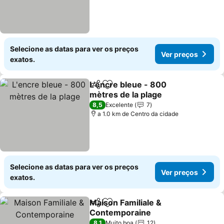
Selecione as datas para ver os preços
Ver preços
exatos.
L'encre bleue - 800
Partilhar
Adicionar aos favoritos
mètres de la plage
Ver preços
8,5
Excelente
7
a 1.0 km de Centro da cidade
Selecione as datas para ver os preços
Ver preços
exatos.
Maison Familiale &
Partilhar
Adicionar aos favoritos
Contemporaine
Ver preços
8,1
Muito boa
12