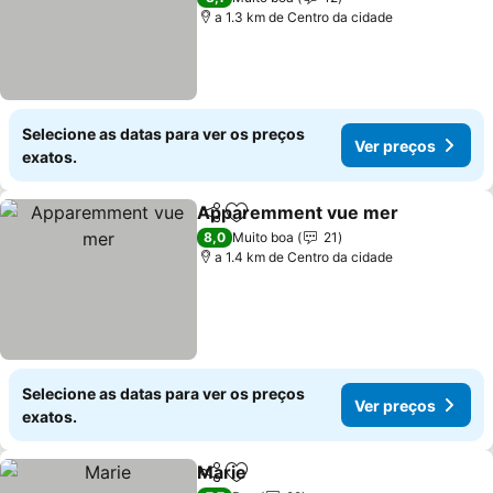
a 1.3 km de Centro da cidade
Selecione as datas para ver os preços
Ver preços
exatos.
Apparemment vue mer
Partilhar
Adicionar aos favoritos
Ve
8,0
Muito boa
21
a 1.4 km de Centro da cidade
Selecione as datas para ver os preços
Ver preços
exatos.
Marie
Partilhar
Adicionar aos favoritos
Ver preços