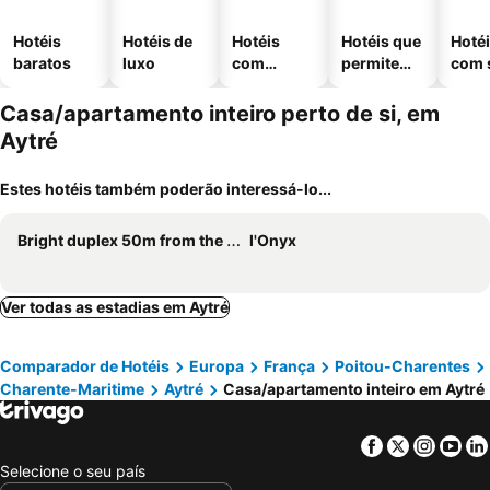
Hotéis
Hotéis de
Hotéis
Hotéis que
Hoté
baratos
luxo
com
permitem
com 
piscinas
animais
Casa/apartamento inteiro perto de si, em
Aytré
Estes hotéis também poderão interessá-lo...
Bright duplex 50m from the port of La Rochelle
l'Onyx
Ver todas as estadias em Aytré
Comparador de Hotéis
Europa
França
Poitou-Charentes
Charente-Maritime
Aytré
Casa/apartamento inteiro em Aytré
Facebook
Twitter
Insta
Yo
Selecione o seu país