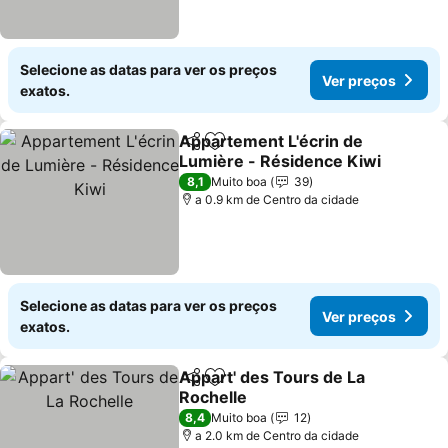
Selecione as datas para ver os preços
Ver preços
exatos.
Appartement L'écrin de
Partilhar
Adicionar aos favoritos
Lumière - Résidence Kiwi
Ver preços
8,1
Muito boa
39
a 0.9 km de Centro da cidade
Selecione as datas para ver os preços
Ver preços
exatos.
Appart' des Tours de La
Partilhar
Adicionar aos favoritos
Rochelle
Ver preços
8,4
Muito boa
12
a 2.0 km de Centro da cidade