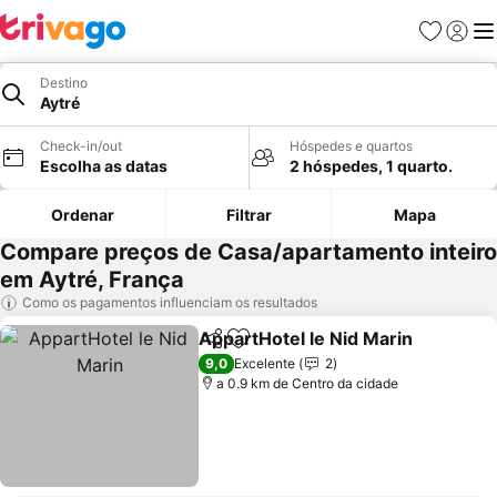
Favoritos
Iniciar
Me
Destino
Aytré
Check-in/out
Hóspedes e quartos
Escolha as datas
2 hóspedes, 1 quarto.
Ordenar
Filtrar
Mapa
Compare preços de Casa/apartamento inteiro
em Aytré, França
Como os pagamentos influenciam os resultados
AppartHotel le Nid Marin
Partilhar
Adicionar aos favoritos
V
9,0
Excelente
2
a 0.9 km de Centro da cidade