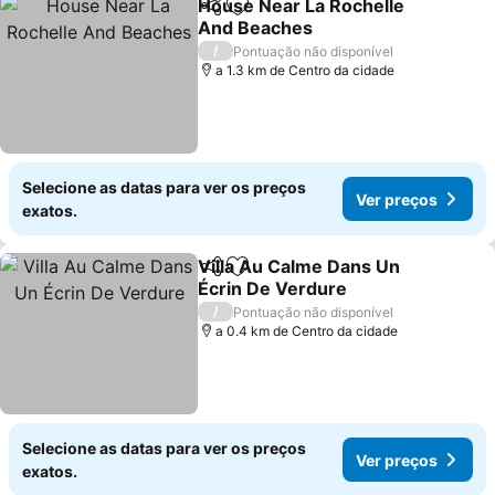
House Near La Rochelle
Partilhar
Adicionar aos favoritos
And Beaches
Ver preços
/
Pontuação não disponível
a 1.3 km de Centro da cidade
Selecione as datas para ver os preços
Ver preços
exatos.
Villa Au Calme Dans Un
Partilhar
Adicionar aos favoritos
Écrin De Verdure
Ver preços
/
Pontuação não disponível
a 0.4 km de Centro da cidade
Selecione as datas para ver os preços
Ver preços
exatos.