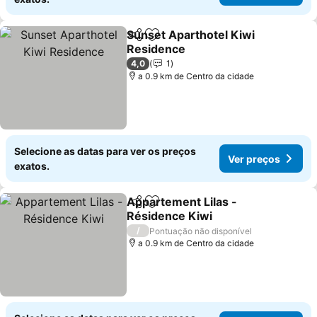
Sunset Aparthotel Kiwi
Partilhar
Adicionar aos favoritos
Residence
Ver preços
4,0
1
a 0.9 km de Centro da cidade
Selecione as datas para ver os preços
Ver preços
exatos.
Appartement Lilas -
Partilhar
Adicionar aos favoritos
Résidence Kiwi
Ver preços
/
Pontuação não disponível
a 0.9 km de Centro da cidade