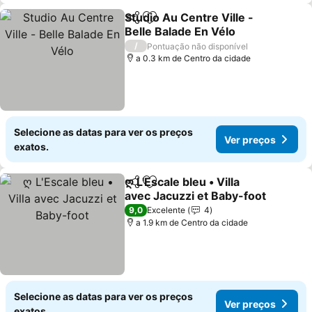
Studio Au Centre Ville -
Partilhar
Adicionar aos favoritos
Belle Balade En Vélo
Ver preços
/
Pontuação não disponível
a 0.3 km de Centro da cidade
Selecione as datas para ver os preços
Ver preços
exatos.
ღ L'Escale bleu • Villa
Partilhar
Adicionar aos favoritos
avec Jacuzzi et Baby-foot
Ver preços
9,0
Excelente
4
a 1.9 km de Centro da cidade
Selecione as datas para ver os preços
Ver preços
exatos.