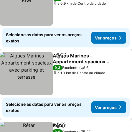
a 0.9 km de Centro da cidade
Selecione as datas para ver os preços
Ver preços
exatos.
Aigues Marines -
Partilhar
Adicionar aos favoritos
Appartement spacieux
avec parking et terrasse
Ver preços
9,3
Excelente
6
a 1.0 km de Centro da cidade
Selecione as datas para ver os preços
Ver preços
exatos.
Réter
Partilhar
Adicionar aos favoritos
Ver preços
8,8
Excelente
28