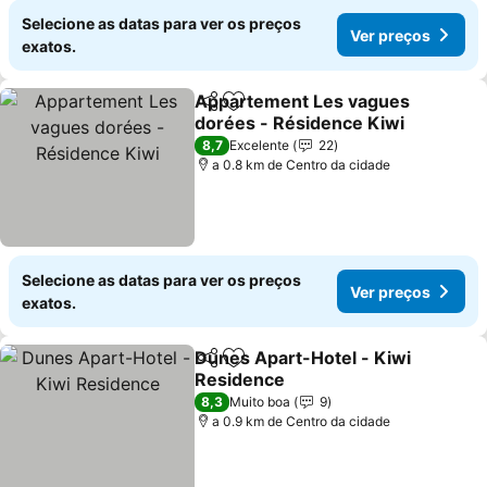
Selecione as datas para ver os preços
Ver preços
exatos.
Appartement Les vagues
Partilhar
Adicionar aos favoritos
dorées - Résidence Kiwi
Ver preços
8,7
Excelente
22
a 0.8 km de Centro da cidade
Selecione as datas para ver os preços
Ver preços
exatos.
Dunes Apart-Hotel - Kiwi
Partilhar
Adicionar aos favoritos
Residence
Ver preços
8,3
Muito boa
9
a 0.9 km de Centro da cidade