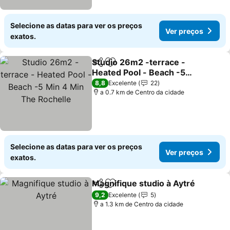
Selecione as datas para ver os preços
Ver preços
exatos.
Studio 26m2 -terrace -
Partilhar
Adicionar aos favoritos
Heated Pool - Beach -5
Min 4 Min The Rochelle
Ver preços
8,8
Excelente
22
a 0.7 km de Centro da cidade
Selecione as datas para ver os preços
Ver preços
exatos.
Magnifique studio à Aytré
Partilhar
Adicionar aos favoritos
9,2
Excelente
5
a 1.3 km de Centro da cidade