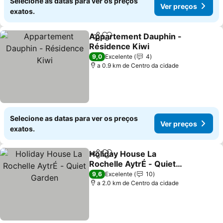
Selecione as datas para ver os preços
Ver preços
exatos.
Appartement Dauphin -
Partilhar
Adicionar aos favoritos
Résidence Kiwi
Ver preços
9,0
Excelente
4
a 0.9 km de Centro da cidade
Selecione as datas para ver os preços
Ver preços
exatos.
Holiday House La
Partilhar
Adicionar aos favoritos
Rochelle AytrÉ - Quiet
Garden
Ver preços
9,6
Excelente
10
a 2.0 km de Centro da cidade