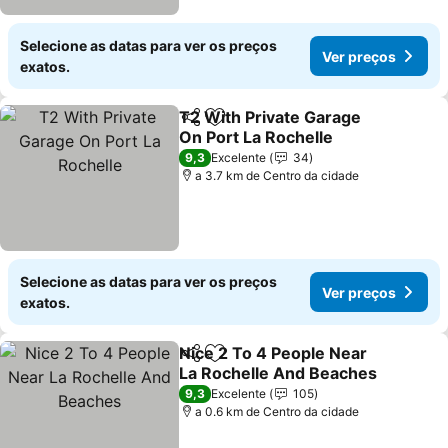
Selecione as datas para ver os preços
Ver preços
exatos.
T2 With Private Garage
Partilhar
Adicionar aos favoritos
On Port La Rochelle
Ver preços
9,3
Excelente
34
a 3.7 km de Centro da cidade
Selecione as datas para ver os preços
Ver preços
exatos.
Nice 2 To 4 People Near
Partilhar
Adicionar aos favoritos
La Rochelle And Beaches
Ver preços
9,3
Excelente
105
a 0.6 km de Centro da cidade