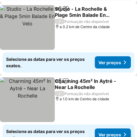
Studio - La Rochelle &
Partilhar
Adicionar aos favoritos
Plage 5min Balade En
Velo
Ver preços
/
Pontuação não disponível
a 0.2 km de Centro da cidade
Selecione as datas para ver os preços
Ver preços
exatos.
Charming 45m² In Aytré -
Partilhar
Adicionar aos favoritos
Near La Rochelle
Ver preços
/
Pontuação não disponível
a 1.0 km de Centro da cidade
Selecione as datas para ver os preços
Ver preços