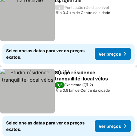
La roseraie
Partilhar
Adicionar aos favoritos
Ver preços
/
Pontuação não disponível
a 0.4 km de Centro da cidade
Selecione as datas para ver os preços
Ver preços
exatos.
Studio résidence
Partilhar
Adicionar aos favoritos
tranquillité-local vélos
Ver preços
9,5
Excelente
2
a 0.9 km de Centro da cidade
Selecione as datas para ver os preços
Ver preços
exatos.