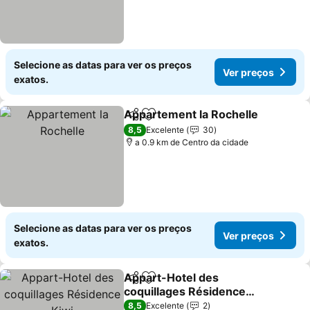
Selecione as datas para ver os preços
Ver preços
exatos.
Appartement la Rochelle
Partilhar
Adicionar aos favoritos
V
8,5
Excelente
30
a 0.9 km de Centro da cidade
Selecione as datas para ver os preços
Ver preços
exatos.
Appart-Hotel des
Partilhar
Adicionar aos favoritos
coquillages Résidence
Kiwi
Ver preços
8,5
Excelente
2