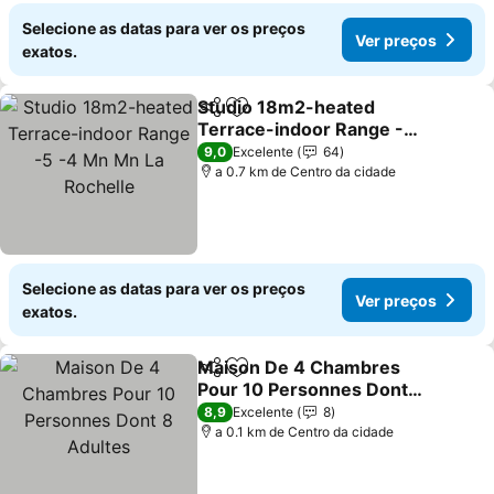
Selecione as datas para ver os preços
Ver preços
exatos.
Studio 18m2-heated
Partilhar
Adicionar aos favoritos
Terrace-indoor Range -5
-4 Mn Mn La Rochelle
Ver preços
9,0
Excelente
64
a 0.7 km de Centro da cidade
Selecione as datas para ver os preços
Ver preços
exatos.
Maison De 4 Chambres
Partilhar
Adicionar aos favoritos
Pour 10 Personnes Dont
8 Adultes
Ver preços
8,9
Excelente
8
a 0.1 km de Centro da cidade