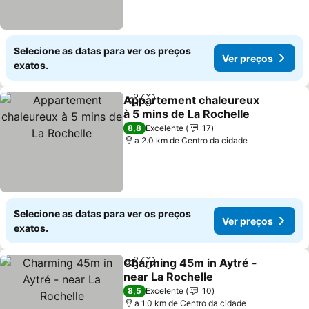
Selecione as datas para ver os preços
Ver preços
exatos.
Appartement chaleureux
Partilhar
Adicionar aos favoritos
à 5 mins de La Rochelle
Ver preços
8,8
Excelente
17
a 2.0 km de Centro da cidade
Selecione as datas para ver os preços
Ver preços
exatos.
Charming 45m in Aytré -
Partilhar
Adicionar aos favoritos
near La Rochelle
Ver preços
8,5
Excelente
10
a 1.0 km de Centro da cidade