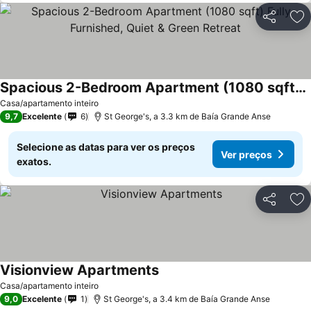
Partilhar
Ad
Spacious 2-Bedroom Apartment (1080 sqft) Fully Furnished, Quiet & Green Retreat
Ver preços
Casa/apartamento inteiro
9,7
Excelente
6
St George's, a 3.3 km de Baía Grande Anse
Selecione as datas para ver os preços
Ver preços
exatos.
Partilhar
Ad
Visionview Apartments
Ver preços
Casa/apartamento inteiro
9,0
Excelente
1
St George's, a 3.4 km de Baía Grande Anse