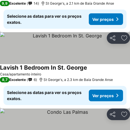
9,9
Excelente
14
St George's, a 2.1 km de Baía Grande Anse
Selecione as datas para ver os preços
Ver preços
exatos.
Partilhar
Ad
Lavish 1 Bedroom In St. George
Ver preços
Casa/apartamento inteiro
8,7
Excelente
6
St George's, a 2.3 km de Baía Grande Anse
Selecione as datas para ver os preços
Ver preços
exatos.
Partilhar
Ad