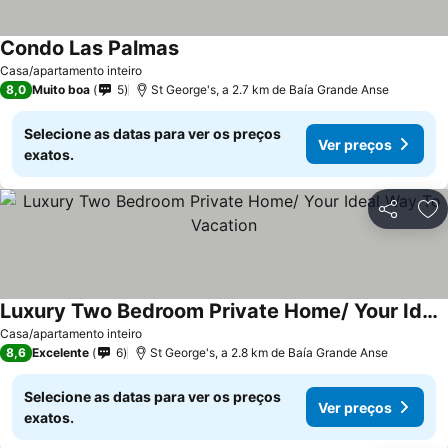
Condo Las Palmas
Ver preços
Casa/apartamento inteiro
8,0
Muito boa
5
St George's, a 2.7 km de Baía Grande Anse
Selecione as datas para ver os preços
Ver preços
exatos.
Partilhar
Ad
Luxury Two Bedroom Private Home/ Your Ideal Way To Vacation
Ver preços
Casa/apartamento inteiro
8,6
Excelente
6
St George's, a 2.8 km de Baía Grande Anse
Selecione as datas para ver os preços
Ver preços
exatos.