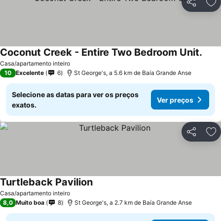
Partilhar
Ad
Coconut Creek - Entire Two Bedroom Unit.
Ver 
Casa/apartamento inteiro
10
Excelente
6
St George's, a 5.6 km de Baía Grande Anse
Selecione as datas para ver os preços
Ver preços
exatos.
Partilhar
Ad
Turtleback Pavilion
Ver preços
Casa/apartamento inteiro
8,0
Muito boa
8
St George's, a 2.7 km de Baía Grande Anse