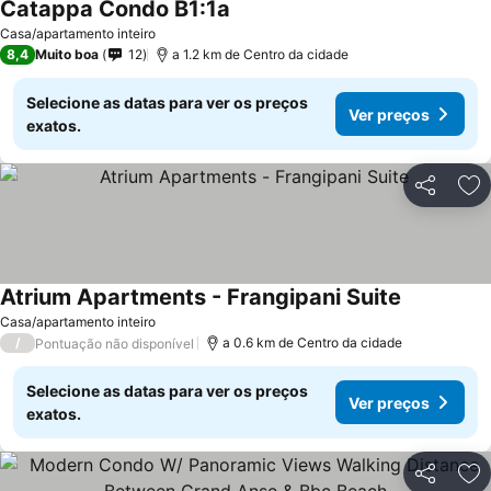
Catappa Condo B1:1a
Ver preços
Casa/apartamento inteiro
8,4
Muito boa
12
a 1.2 km de Centro da cidade
Selecione as datas para ver os preços
Ver preços
exatos.
Partilhar
Ad
Atrium Apartments - Frangipani Suite
Ver preços
Casa/apartamento inteiro
/
a 0.6 km de Centro da cidade
Pontuação não disponível
Selecione as datas para ver os preços
Ver preços
exatos.
Partilhar
Ad