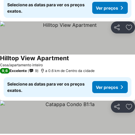
Selecione as datas para ver os preços
Ver preços
exatos.
Partilhar
Ad
Hilltop View Apartment
Ver preços
Casa/apartamento inteiro
9,6
Excelente
9
a 0.6 km de Centro da cidade
Selecione as datas para ver os preços
Ver preços
exatos.
Partilhar
Ad