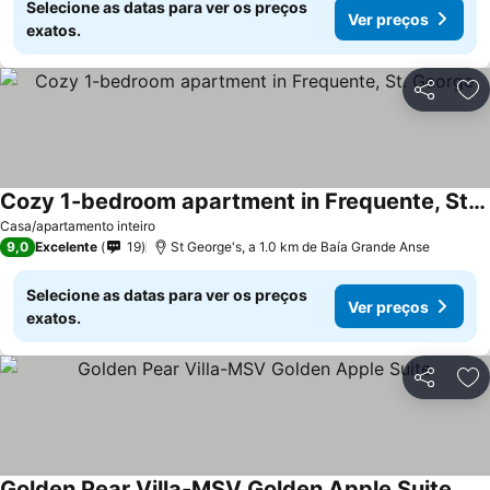
Selecione as datas para ver os preços
Ver preços
exatos.
Partilhar
Ad
Cozy 1-bedroom apartment in Frequente, St. George
Ver preços
Casa/apartamento inteiro
9,0
Excelente
19
St George's, a 1.0 km de Baía Grande Anse
Selecione as datas para ver os preços
Ver preços
exatos.
Partilhar
Ad
Golden Pear Villa-MSV Golden Apple Suite