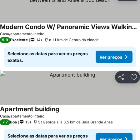
Modern Condo W/ Panoramic Views Walking Distance Between Grand Anse & Bbc Beach
Ver preços
Casa/apartamento inteiro
9,9
Excelente
14
a 1.1 km de Centro da cidade
Selecione as datas para ver os preços
Ver preços
exatos.
Partilhar
Ad
Apartment building
Ver preços
Casa/apartamento inteiro
7,7
Boa
13
St George's, a 3.5 km de Baía Grande Anse
Selecione as datas para ver os preços
Ver preços