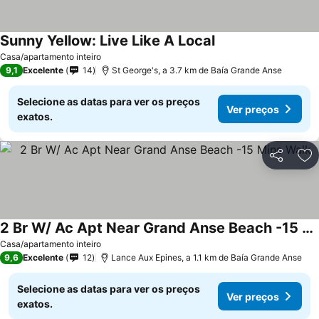
Sunny Yellow: Live Like A Local
Ver preços
Casa/apartamento inteiro
9,1
Excelente
14
St George's, a 3.7 km de Baía Grande Anse
Selecione as datas para ver os preços
Ver preços
exatos.
Partilhar
Ad
2 Br W/ Ac Apt Near Grand Anse Beach -15 Mins Walk
Ver preços
Casa/apartamento inteiro
9,6
Excelente
12
Lance Aux Epines, a 1.1 km de Baía Grande Anse
Selecione as datas para ver os preços
Ver preços
exatos.