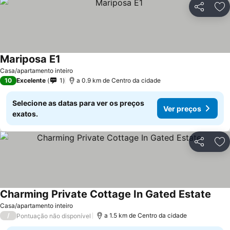
Partilhar
Ad
Mariposa E1
Ver preços
Casa/apartamento inteiro
10
Excelente
1
a 0.9 km de Centro da cidade
Selecione as datas para ver os preços
Ver preços
exatos.
Partilhar
Ad
Charming Private Cottage In Gated Estate
Ver 
Casa/apartamento inteiro
/
a 1.5 km de Centro da cidade
Pontuação não disponível