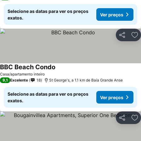
Selecione as datas para ver os preços
Ver preços
exatos.
Partilhar
Ad
BBC Beach Condo
Ver preços
Casa/apartamento inteiro
9,1
Excelente
18
St George's, a 1.1 km de Baía Grande Anse
Selecione as datas para ver os preços
Ver preços
exatos.
Partilhar
Ad