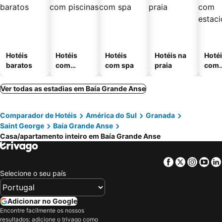
Hotéis
Hotéis
Hotéis
Hotéis na
Hoté
baratos
com
com spa
praia
com
piscinas
esta
ment
Ver todas as estadias em Baía Grande Anse
Comparador de Hotéis
América do Sul
Granada
Saint George
Baía Grande Anse
Casa/apartamento inteiro em Baía Grande Anse
Facebook
Twitter
Insta
Yo
Selecione o seu país
Adicionar no Google
Encontre facilmente os nossos
resultados: adicione o trivago como