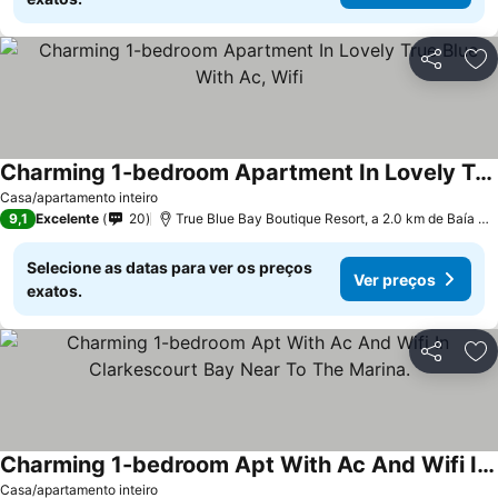
Partilhar
Ad
Charming 1-bedroom Apartment In Lovely True Blue With Ac, Wifi
Ver preços
Casa/apartamento inteiro
9,1
Excelente
20
True Blue Bay Boutique Resort, a 2.0 km de Baía G
Selecione as datas para ver os preços
Ver preços
exatos.
Partilhar
Ad
Charming 1-bedroom Apt With Ac And Wifi In Clarkescourt Bay Near To The Marina.
Ver preços
Casa/apartamento inteiro