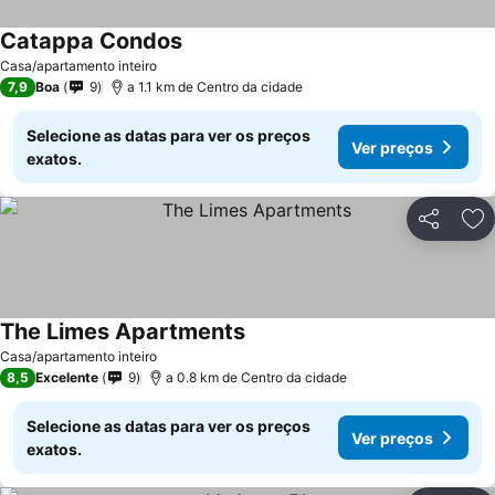
Catappa Condos
Ver preços
Casa/apartamento inteiro
7,9
Boa
9
a 1.1 km de Centro da cidade
Selecione as datas para ver os preços
Ver preços
exatos.
Partilhar
Ad
The Limes Apartments
Ver preços
Casa/apartamento inteiro
8,5
Excelente
9
a 0.8 km de Centro da cidade
Selecione as datas para ver os preços
Ver preços
exatos.