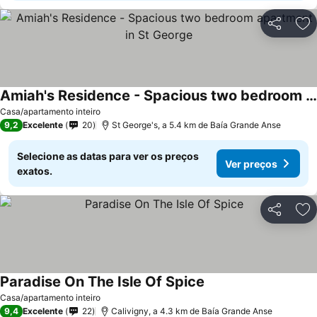
Partilhar
Ad
Amiah's Residence - Spacious two bedroom apartment in St George
Ver preços
Casa/apartamento inteiro
9,2
Excelente
20
St George's, a 5.4 km de Baía Grande Anse
Selecione as datas para ver os preços
Ver preços
exatos.
Partilhar
Ad
Paradise On The Isle Of Spice
Ver preços
Casa/apartamento inteiro
9,4
Excelente
22
Calivigny, a 4.3 km de Baía Grande Anse