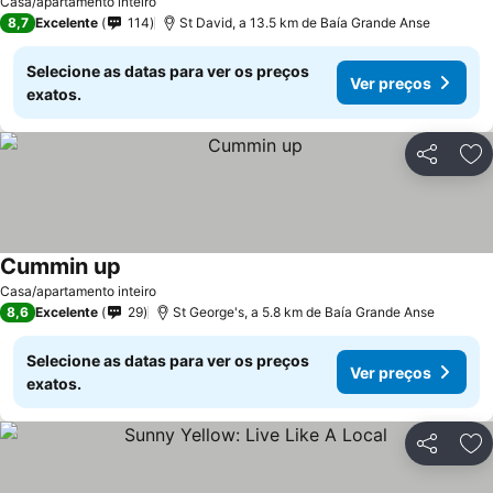
Casa/apartamento inteiro
8,7
Excelente
114
St David, a 13.5 km de Baía Grande Anse
Selecione as datas para ver os preços
Ver preços
exatos.
Partilhar
Ad
Cummin up
Ver preços
Casa/apartamento inteiro
8,6
Excelente
29
St George's, a 5.8 km de Baía Grande Anse
Selecione as datas para ver os preços
Ver preços
exatos.
Partilhar
Ad