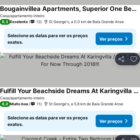
Bougainvillea Apartments, Superior One Bedroom
Ver preços
Casa/apartamento inteiro
9,3
Excelente
12
St George's, a 0.0 km de Baía Grande Anse
Selecione as datas para ver os preços
Ver preços
exatos.
Partilhar
Ad
Fulfill Your Beachside Dreams At Karingvilla / 25% Off For Now Through 2018!!!
Ver preços
Casa/apartamento inteiro
8,0
Muito boa
11
St George's, a 5.8 km de Baía Grande Anse
Selecione as datas para ver os preços
Ver preços
exatos.