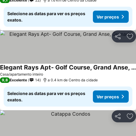
9,1
Excelente
22
a 1.6 km de Centro da cidade
Selecione as datas para ver os preços
Ver preços
exatos.
Partilhar
Ad
Elegant Rays Apt- Golf Course, Grand Anse, Grenada
Ver preços
Casa/apartamento inteiro
9,8
Excelente
14
a 0.4 km de Centro da cidade
Selecione as datas para ver os preços
Ver preços
exatos.
Partilhar
Ad