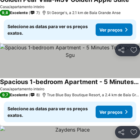
Ver 
Casa/apartamento inteiro
9,8
Excelente
7
St George's, a 2.1 km de Baía Grande Anse
Selecione as datas para ver os preços
Ver preços
exatos.
Partilhar
Ad
Spacious 1-bedroom Apartment - 5 Minutes To Airport & Sgu
Ver preços
Casa/apartamento inteiro
9,7
Excelente
8
True Blue Bay Boutique Resort, a 2.4 km de Baía Gra
Selecione as datas para ver os preços
Ver preços
exatos.
Partilhar
Ad