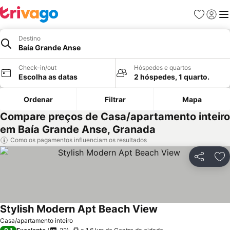
Favoritos
Iniciar
Me
Destino
Baía Grande Anse
Check-in/out
Hóspedes e quartos
Escolha as datas
2 hóspedes, 1 quarto.
Ordenar
Filtrar
Mapa
Compare preços de Casa/apartamento inteiro
em Baía Grande Anse, Granada
Como os pagamentos influenciam os resultados
Partilhar
Ad
Stylish Modern Apt Beach View
Ver preços
Casa/apartamento inteiro