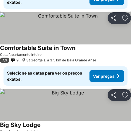
exatos.
Partilhar
Ad
Comfortable Suite in Town
Ver preços
Casa/apartamento inteiro
7,3
9
St George's, a 3.5 km de Baía Grande Anse
Selecione as datas para ver os preços
Ver preços
exatos.
Partilhar
Ad
Big Sky Lodge
Ver preços