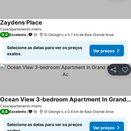
Zaydens Place
Ver preços
Casa/apartamento inteiro
9,0
Excelente
9
St George's, a 0.7 km de Baía Grande Anse
Selecione as datas para ver os preços
Ver preços
exatos.
Partilhar
Ad
Ocean View 3-bedroom Apartment In Grand Anse With Ac
Ver preços
Casa/apartamento inteiro
9,8
Excelente
8
St George's, a 0.8 km de Baía Grande Anse
Selecione as datas para ver os preços
Ver preços
exatos.