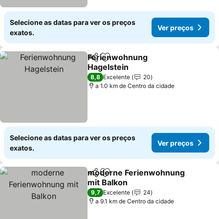
Selecione as datas para ver os preços
Ver preços
exatos.
Ferienwohnung
Partilhar
Adicionar aos favoritos
Hagelstein
Ver preços
8,8
Excelente
20
a 1.0 km de Centro da cidade
Selecione as datas para ver os preços
Ver preços
exatos.
moderne Ferienwohnung
Partilhar
Adicionar aos favoritos
mit Balkon
Ver preços
9,7
Excelente
24
a 9.1 km de Centro da cidade