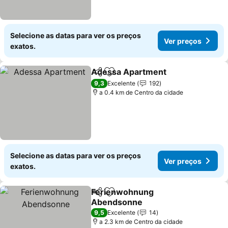
Selecione as datas para ver os preços
Ver preços
exatos.
Adessa Apartment
Partilhar
Adicionar aos favoritos
Ver pre
9,3
Excelente
192
a 0.4 km de Centro da cidade
Selecione as datas para ver os preços
Ver preços
exatos.
Ferienwohnung
Partilhar
Adicionar aos favoritos
Abendsonne
Ver preços
9,5
Excelente
14
a 2.3 km de Centro da cidade