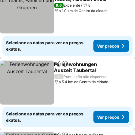
Gruppen
Ver preços
9,6
Excelente
6
a 1.0 km de Centro da cidade
Selecione as datas para ver os preços
Ver preços
exatos.
Ferienwohnungen
Partilhar
Adicionar aos favoritos
Auszeit Taubertal
Ver preços
/
Pontuação não disponível
a 5.4 km de Centro da cidade
Selecione as datas para ver os preços
Ver preços
exatos.