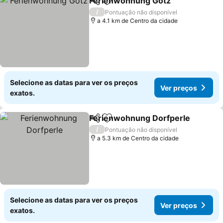
Ferienwohnung Gotz
Partilhar
Adicionar aos favoritos
Ver p
/
Pontuação não disponível
a 4.1 km de Centro da cidade
Selecione as datas para ver os preços
Ver preços
exatos.
Ferienwohnung Dorfperle
Partilhar
Adicionar aos favoritos
/
Pontuação não disponível
a 5.3 km de Centro da cidade
Selecione as datas para ver os preços
Ver preços
exatos.