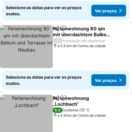
Selecione as datas para ver os preços
Ver preços
exatos.
Ferienwohnung 80 qm
Partilhar
Adicionar aos favoritos
mit überdachtem Balkon
und Terrasse im Neubau
Ver preços
/
Pontuação não disponível
a 0.5 km de Centro da cidade
Selecione as datas para ver os preços
Ver preços
exatos.
Ferienwohnung
Partilhar
Adicionar aos favoritos
„Lochbach“
Ver preços
9,0
Excelente
1
a 4.9 km de Centro da cidade