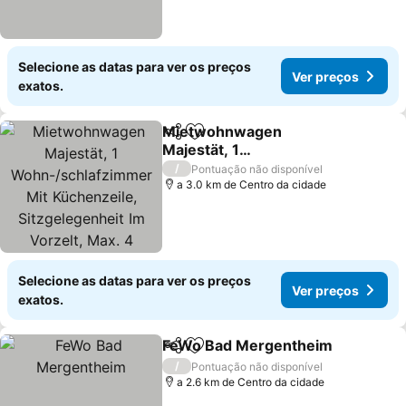
Selecione as datas para ver os preços
Ver preços
exatos.
Mietwohnwagen
Partilhar
Adicionar aos favoritos
Majestät, 1
Wohn-/schlafzimmer Mit
Ver preços
/
Pontuação não disponível
Küchenzeile,
a 3.0 km de Centro da cidade
Sitzgelegenheit Im
Vorzelt, Max. 4 Personen
Selecione as datas para ver os preços
Ver preços
exatos.
FeWo Bad Mergentheim
Partilhar
Adicionar aos favoritos
Ve
/
Pontuação não disponível
a 2.6 km de Centro da cidade