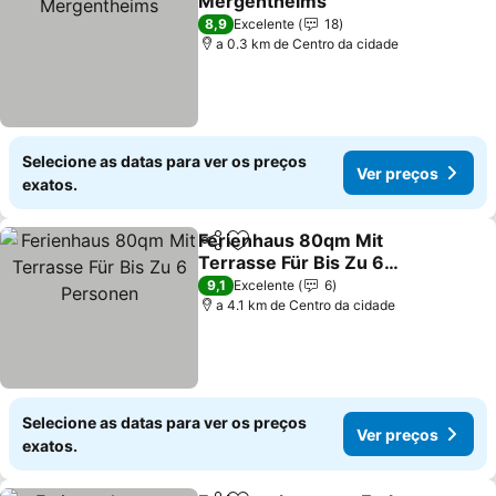
Mergentheims
Ver preços
8,9
Excelente
18
a 0.3 km de Centro da cidade
Selecione as datas para ver os preços
Ver preços
exatos.
Ferienhaus 80qm Mit
Partilhar
Adicionar aos favoritos
Terrasse Für Bis Zu 6
Personen
Ver preços
9,1
Excelente
6
a 4.1 km de Centro da cidade
Selecione as datas para ver os preços
Ver preços
exatos.