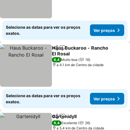
Selecione as datas para ver os preços
Ver preços
exatos.
Haus Buckaroo - Rancho
Partilhar
Adicionar aos favoritos
El Rosal
Ver preços
8,4
Muito boa
16
a 4.1 km de Centro da cidade
Selecione as datas para ver os preços
Ver preços
exatos.
Gartenidyll
Partilhar
Adicionar aos favoritos
Ver preços
9,4
Excelente
26
a 5.4 km de Centro da cidade