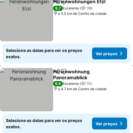
Ferienwohnungen Etzl
Partilhar
Adicionar aos favoritos
Ver
9,7
Excelente
10
a 5.0 km de Centro da cidade
Selecione as datas para ver os preços
Ver preços
exatos.
Ferienwohnung
Partilhar
Adicionar aos favoritos
Panoramablick
Ver preços
9,6
Excelente
11
a 4.7 km de Centro da cidade
Selecione as datas para ver os preços
Ver preços
exatos.