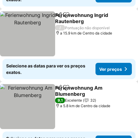
Ferienwohnung Ingrid
Partilhar
Adicionar aos favoritos
Rautenberg
Ver preços
/
Pontuação não disponível
a 15.9 km de Centro da cidade
Selecione as datas para ver os preços
Ver preços
exatos.
Ferienwohnung Am
Partilhar
Adicionar aos favoritos
Blumenberg
Ver preços
9,1
Excelente
32
a 5.8 km de Centro da cidade