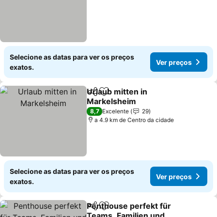
Selecione as datas para ver os preços
Ver preços
exatos.
Urlaub mitten in
Partilhar
Adicionar aos favoritos
Markelsheim
Ver preços
8,7
Excelente
29
a 4.9 km de Centro da cidade
Selecione as datas para ver os preços
Ver preços
exatos.
Penthouse perfekt für
Partilhar
Adicionar aos favoritos
Teams, Familien und