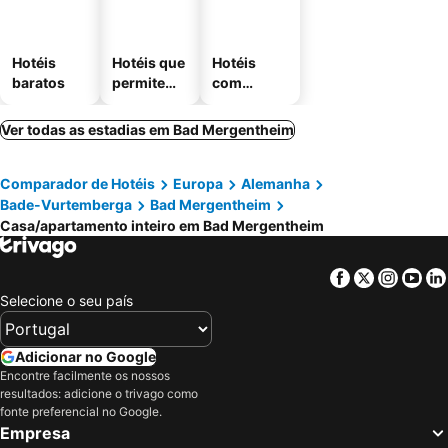
Hotéis
Hotéis que
Hotéis
baratos
permitem
com
animais
estaciona
mento
Ver todas as estadias em Bad Mergentheim
Comparador de Hotéis
Europa
Alemanha
Bade-Vurtemberga
Bad Mergentheim
Casa/apartamento inteiro em Bad Mergentheim
Facebook
Twitter
Insta
Yo
Selecione o seu país
Adicionar no Google
Encontre facilmente os nossos
resultados: adicione o trivago como
fonte preferencial no Google.
Empresa