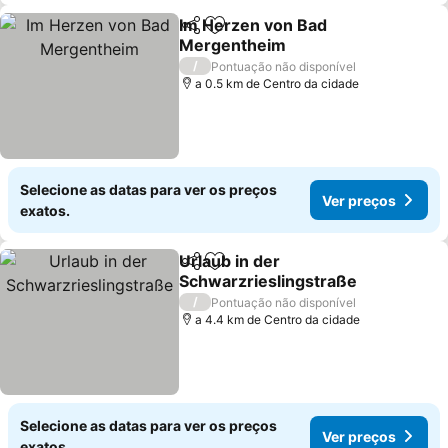
Im Herzen von Bad
Partilhar
Adicionar aos favoritos
Mergentheim
Ver preços
/
Pontuação não disponível
a 0.5 km de Centro da cidade
Selecione as datas para ver os preços
Ver preços
exatos.
Urlaub in der
Partilhar
Adicionar aos favoritos
Schwarzrieslingstraße
Ver preços
/
Pontuação não disponível
a 4.4 km de Centro da cidade
Selecione as datas para ver os preços
Ver preços
exatos.