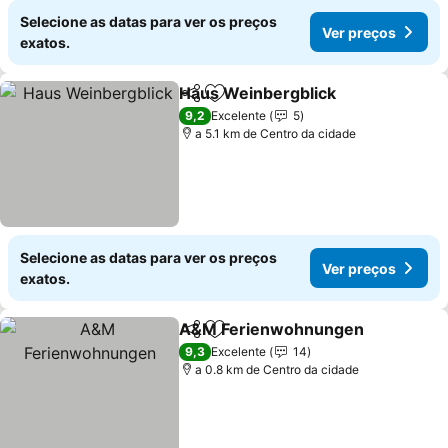
Selecione as datas para ver os preços
Ver preços
exatos.
Haus Weinbergblick
Partilhar
Adicionar aos favoritos
Ver p
9,2
Excelente
5
a 5.1 km de Centro da cidade
Selecione as datas para ver os preços
Ver preços
exatos.
A&M Ferienwohnungen
Partilhar
Adicionar aos favoritos
Ve
9,3
Excelente
14
a 0.8 km de Centro da cidade