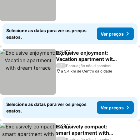
Selecione as datas para ver os preços
Ver preços
exatos.
Exclusive enjoyment:
Partilhar
Adicionar aos favoritos
Vacation apartment with
dream terrace
Ver preços
/
Pontuação não disponível
a 5.4 km de Centro da cidade
Selecione as datas para ver os preços
Ver preços
exatos.
Exclusively compact:
Partilhar
Adicionar aos favoritos
smart apartment with
outdoor flair
Ver preços
/
Pontuação não disponível