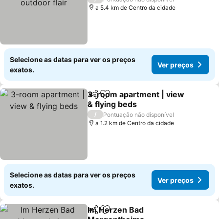
a 5.4 km de Centro da cidade
Selecione as datas para ver os preços
Ver preços
exatos.
3-room apartment | view
Partilhar
Adicionar aos favoritos
& flying beds
Ver preços
/
Pontuação não disponível
a 1.2 km de Centro da cidade
Selecione as datas para ver os preços
Ver preços
exatos.
Im Herzen Bad
Partilhar
Adicionar aos favoritos