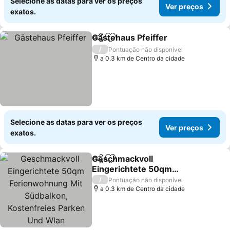
Selecione as datas para ver os preços
Ver preços
exatos.
Gästehaus Pfeiffer
Partilhar
Adicionar aos favoritos
Ver pre
/
Pontuação não disponível
a 0.3 km de Centro da cidade
Selecione as datas para ver os preços
Ver preços
exatos.
Geschmackvoll
Partilhar
Adicionar aos favoritos
Eingerichtete 50qm
Ferienwohnung Mit
Ver preços
/
Pontuação não disponível
Südbalkon, Kostenfreies
a 0.3 km de Centro da cidade
Parken Und Wlan