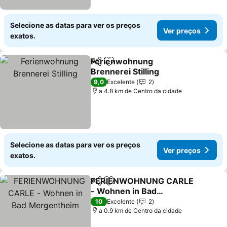
Selecione as datas para ver os preços
Ver preços
exatos.
Ferienwohnung
Partilhar
Adicionar aos favoritos
Brennerei Stilling
Ver preços
9,0
Excelente
2
a 4.8 km de Centro da cidade
Selecione as datas para ver os preços
Ver preços
exatos.
FERIENWOHNUNG CARLE
Partilhar
Adicionar aos favoritos
- Wohnen in Bad
Mergentheim
Ver preços
10
Excelente
2
a 0.9 km de Centro da cidade