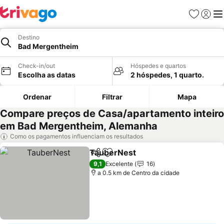
Favoritos
Iniciar
Me
Destino
Bad Mergentheim
Check-in/out
Hóspedes e quartos
Escolha as datas
2 hóspedes, 1 quarto.
Ordenar
Filtrar
Mapa
Compare preços de Casa/apartamento inteiro
em Bad Mergentheim, Alemanha
Como os pagamentos influenciam os resultados
TauberNest
Partilhar
Adicionar aos favoritos
Ver preços
9,1
Excelente
16
a 0.5 km de Centro da cidade