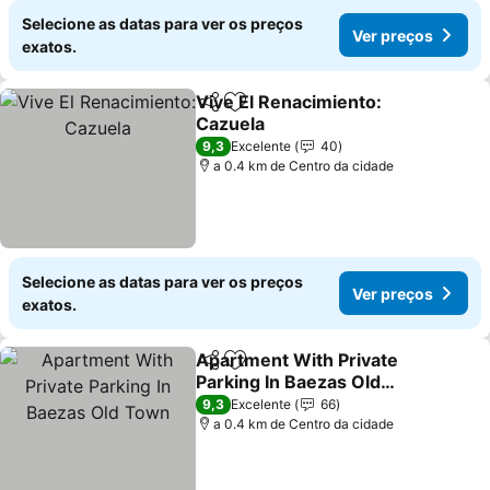
Selecione as datas para ver os preços
Ver preços
exatos.
Vive El Renacimiento:
Partilhar
Adicionar aos favoritos
Cazuela
9,3
Excelente
40
a 0.4 km de Centro da cidade
Selecione as datas para ver os preços
Ver preços
exatos.
Apartment With Private
Partilhar
Adicionar aos favoritos
Parking In Baezas Old
Town
9,3
Excelente
66
a 0.4 km de Centro da cidade