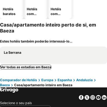
Hotéis
Hotéis
Hotéis
baratos
com
com
piscinas
estaciona
mento
Casa/apartamento inteiro perto de si, em
Baeza
Estes hotéis também poderão interessá-lo...
La Serrana
Ver todas as estadias em Baeza
Comparador de Hotéis
Europa
Espanha
Andaluzia
Baeza
Casa/apartamento inteiro em Baeza
Facebook
Twitter
Insta
Yo
Selecione o seu país