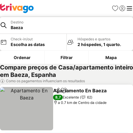
Favoritos
Iniciar
Me
Destino
Baeza
Check-in/out
Hóspedes e quartos
Escolha as datas
2 hóspedes, 1 quarto.
Ordenar
Filtrar
Mapa
Compare preços de Casa/apartamento inteiro
em Baeza, Espanha
Como os pagamentos influenciam os resultados
Apartamento En Baeza
Partilhar
Adicionar aos favoritos
8,7
Excelente
62
a 0.7 km de Centro da cidade