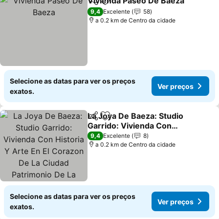
Vivienda Paseo De Baeza
Partilhar
Adicionar aos favoritos
9,4
Excelente
58
a 0.2 km de Centro da cidade
Selecione as datas para ver os preços
Ver preços
exatos.
La Joya De Baeza: Studio
Partilhar
Adicionar aos favoritos
Garrido: Vivienda Con
Historia Y Arte En El
9,4
Excelente
8
Corazon De La Ciudad
a 0.2 km de Centro da cidade
Patrimonio De La
Humanidad
Selecione as datas para ver os preços
Ver preços
exatos.