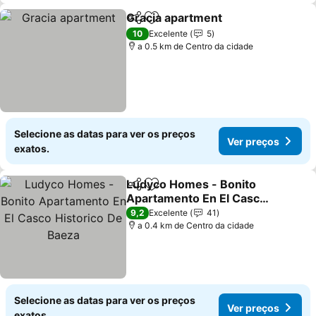
Gracia apartment
Partilhar
Adicionar aos favoritos
10
Excelente
5
a 0.5 km de Centro da cidade
Selecione as datas para ver os preços
Ver preços
exatos.
Ludyco Homes - Bonito
Partilhar
Adicionar aos favoritos
Apartamento En El Casco
Historico De Baeza
9,2
Excelente
41
a 0.4 km de Centro da cidade
Selecione as datas para ver os preços
Ver preços
exatos.