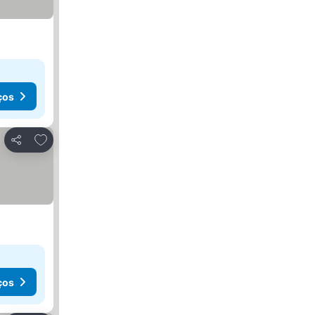
ços
Adicionar aos favoritos
Partilhar
ços