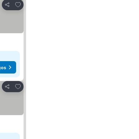
Adicionar aos favoritos
Partilhar
ços
Adicionar aos favoritos
Partilhar