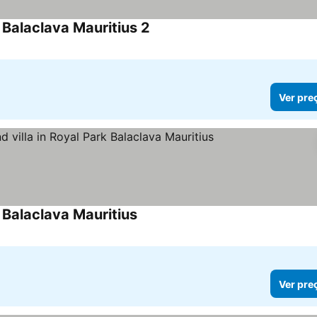
k Balaclava Mauritius 2
Ver pre
k Balaclava Mauritius
Ver pre