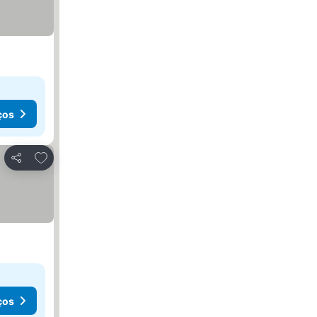
ços
Adicionar aos favoritos
Partilhar
ços