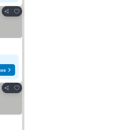
Adicionar aos favoritos
Partilhar
ços
Adicionar aos favoritos
Partilhar