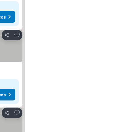
ços
Adicionar aos favoritos
Partilhar
ços
Adicionar aos favoritos
Partilhar