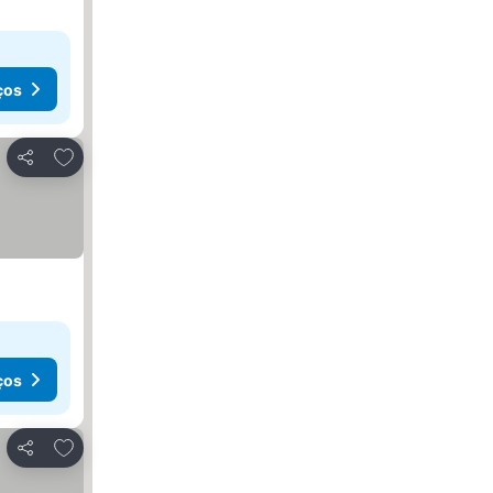
ços
Adicionar aos favoritos
Partilhar
ços
Adicionar aos favoritos
Partilhar