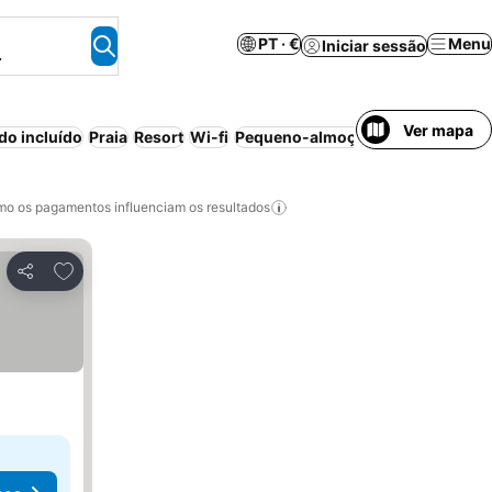
PT · €
Menu
Iniciar sessão
.
Ver mapa
do incluído
Praia
Resort
Wi-fi
Pequeno-almoço incluído
Pensão
o os pagamentos influenciam os resultados
Adicionar aos favoritos
Partilhar