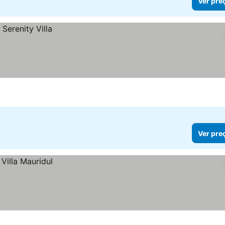
Ver pre
Ver pre