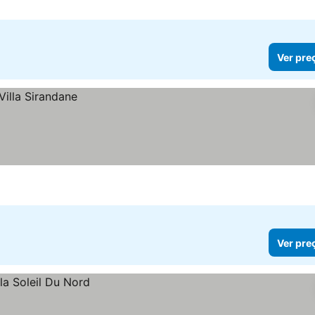
Ver pre
Ver pre