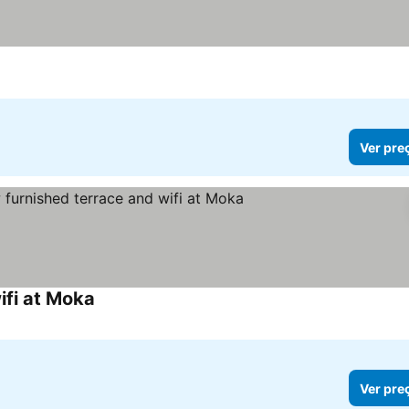
Ver pre
ifi at Moka
Ver pre