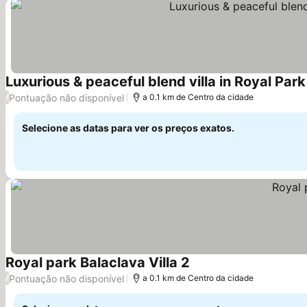
Luxurious & peaceful blend villa in Royal Par
Pontuação não disponível
/
a 0.1 km de Centro da cidade
Selecione as datas para ver os preços exatos.
Royal park Balaclava Villa 2
Pontuação não disponível
/
a 0.1 km de Centro da cidade