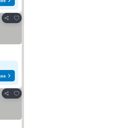
ços
Adicionar aos favoritos
Partilhar
ços
Adicionar aos favoritos
Partilhar