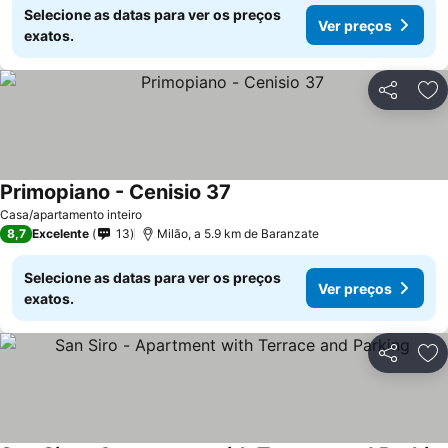
Selecione as datas para ver os preços
Ver preços
exatos.
Partilhar
Ad
Primopiano - Cenisio 37
Casa/apartamento inteiro
8,7
Excelente
13
Milão, a 5.9 km de Baranzate
Selecione as datas para ver os preços
Ver preços
exatos.
Partilhar
Ad