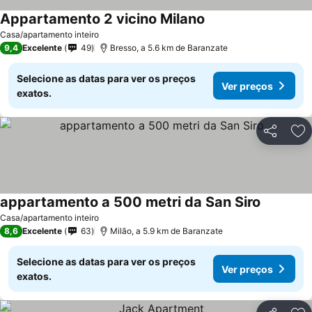
Appartamento 2 vicino Milano
Casa/apartamento inteiro
9,4
Excelente
49
Bresso, a 5.6 km de Baranzate
Selecione as datas para ver os preços
Ver preços
exatos.
Partilhar
Ad
appartamento a 500 metri da San Siro
Casa/apartamento inteiro
8,6
Excelente
63
Milão, a 5.9 km de Baranzate
Selecione as datas para ver os preços
Ver preços
exatos.