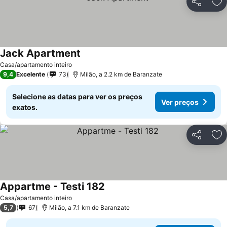
Partilhar
Ad
Jack Apartment
Casa/apartamento inteiro
9,4
Excelente
73
Milão, a 2.2 km de Baranzate
Selecione as datas para ver os preços
Ver preços
exatos.
Partilhar
Ad
Appartme - Testi 182
Casa/apartamento inteiro
5,7
67
Milão, a 7.1 km de Baranzate