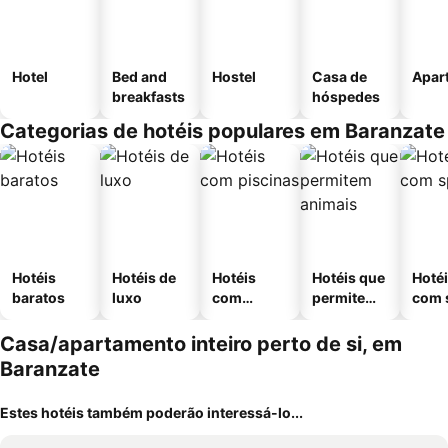
Hotel
Bed and
Hostel
Casa de
Apar
breakfasts
hóspedes
Categorias de hotéis populares em Baranzate
Hotéis
Hotéis de
Hotéis
Hotéis que
Hoté
baratos
luxo
com
permitem
com 
piscinas
animais
Casa/apartamento inteiro perto de si, em
Baranzate
Estes hotéis também poderão interessá-lo...