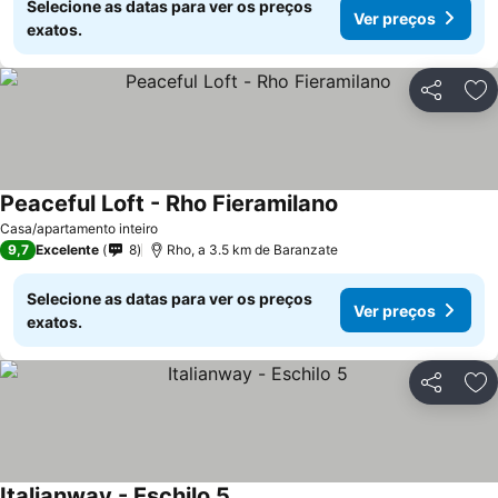
Selecione as datas para ver os preços
Ver preços
exatos.
Partilhar
Ad
Peaceful Loft - Rho Fieramilano
Casa/apartamento inteiro
9,7
Excelente
8
Rho, a 3.5 km de Baranzate
Selecione as datas para ver os preços
Ver preços
exatos.
Partilhar
Ad
Italianway - Eschilo 5