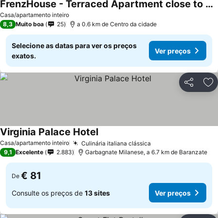
FrenzHouse - Terraced Apartment close to Rho Fiera and San Siro
Casa/apartamento inteiro
8,3
Muito boa
25
a 0.6 km de Centro da cidade
Selecione as datas para ver os preços
Ver preços
exatos.
Partilhar
Ad
Virginia Palace Hotel
Casa/apartamento inteiro
Culinária italiana clássica
9,1
Excelente
2.883
Garbagnate Milanese, a 6.7 km de Baranzate
€ 81
De
Consulte os preços de
13 sites
Ver preços