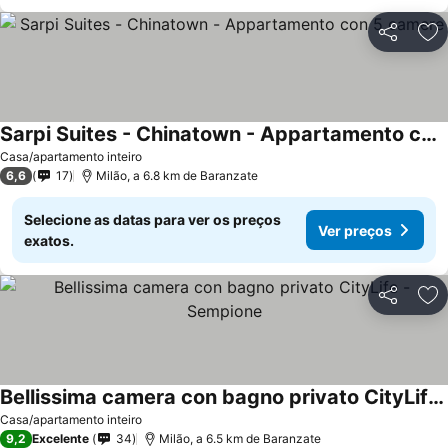
Partilhar
Ad
Sarpi Suites - Chinatown - Appartamento con 5 camere
Casa/apartamento inteiro
6,6
17
Milão, a 6.8 km de Baranzate
Selecione as datas para ver os preços
Ver preços
exatos.
Partilhar
Ad
Bellissima camera con bagno privato CityLife - Sempione
Casa/apartamento inteiro
9,2
Excelente
34
Milão, a 6.5 km de Baranzate