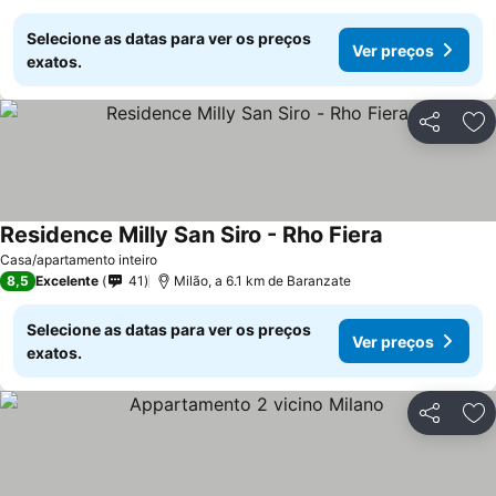
Selecione as datas para ver os preços
Ver preços
exatos.
Partilhar
Ad
Residence Milly San Siro - Rho Fiera
Casa/apartamento inteiro
8,5
Excelente
41
Milão, a 6.1 km de Baranzate
Selecione as datas para ver os preços
Ver preços
exatos.
Partilhar
Ad