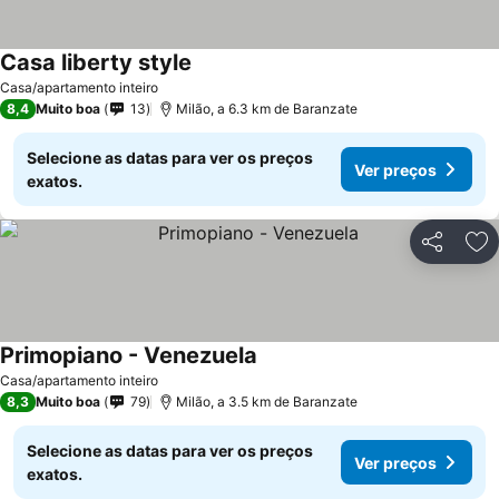
Casa liberty style
Casa/apartamento inteiro
8,4
Muito boa
13
Milão, a 6.3 km de Baranzate
Selecione as datas para ver os preços
Ver preços
exatos.
Partilhar
Ad
Primopiano - Venezuela
Casa/apartamento inteiro
8,3
Muito boa
79
Milão, a 3.5 km de Baranzate
Selecione as datas para ver os preços
Ver preços
exatos.