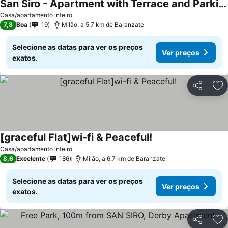
San Siro - Apartment with Terrace and Parking
Casa/apartamento inteiro
7,8
Boa
19
Milão, a 5.7 km de Baranzate
Selecione as datas para ver os preços
Ver preços
exatos.
Partilhar
Ad
[graceful Flat]wi-fi & Peaceful!
Casa/apartamento inteiro
8,6
Excelente
186
Milão, a 6.7 km de Baranzate
Selecione as datas para ver os preços
Ver preços
exatos.
Partilhar
Ad