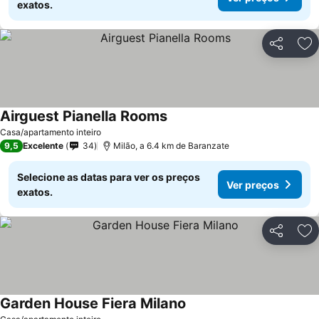
exatos.
Partilhar
Ad
Airguest Pianella Rooms
Casa/apartamento inteiro
9,5
Excelente
34
Milão, a 6.4 km de Baranzate
Selecione as datas para ver os preços
Ver preços
exatos.
Partilhar
Ad
Garden House Fiera Milano