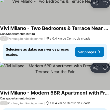
Partilhar
Ad
Vivi Milano - Two Bedrooms & Terrace Near Fair
Casa/apartamento inteiro
/
a 0.4 km de Centro da cidade
Pontuação não disponível
Selecione as datas para ver os preços
Ver preços
exatos.
Partilhar
Ad
Vivi Milano - Modern 5BR Apartment with Free Parking & Terrace Near the Fair
Casa/apartamento inteiro
/
a 0.4 km de Centro da cidade
Pontuação não disponível