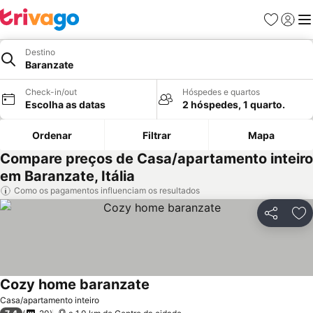
Favoritos
Iniciar
Me
Destino
Baranzate
Check-in/out
Hóspedes e quartos
Escolha as datas
2 hóspedes, 1 quarto.
Ordenar
Filtrar
Mapa
Compare preços de Casa/apartamento inteiro
em Baranzate, Itália
Como os pagamentos influenciam os resultados
Partilhar
Ad
Cozy home baranzate
Casa/apartamento inteiro