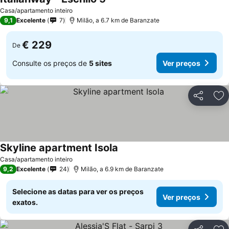
Casa/apartamento inteiro
9,1
Excelente
7
Milão, a 6.7 km de Baranzate
€ 229
De
Consulte os preços de
5 sites
Ver preços
Partilhar
Ad
Skyline apartment Isola
Casa/apartamento inteiro
9,2
Excelente
24
Milão, a 6.9 km de Baranzate
Selecione as datas para ver os preços
Ver preços
exatos.