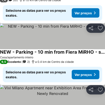
7,4
20
a 1.0 km de Centro da cidade
Selecione as datas para ver os preços
Ver preços
exatos.
Partilhar
Ad
NEW - Parking - 10 min from Fiera MiRHO - sleeps 4
Casa/apartamento inteiro
9,5
Excelente
2
a 0.4 km de Centro da cidade
Selecione as datas para ver os preços
Ver preços
exatos.
Partilhar
Ad