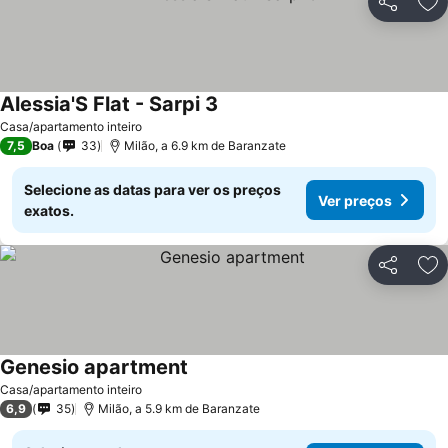
Partilhar
Ad
Alessia'S Flat - Sarpi 3
Casa/apartamento inteiro
7,5
Boa
33
Milão, a 6.9 km de Baranzate
Selecione as datas para ver os preços
Ver preços
exatos.
Partilhar
Ad
Genesio apartment
Casa/apartamento inteiro
6,9
35
Milão, a 5.9 km de Baranzate