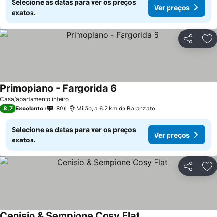
Selecione as datas para ver os preços
Ver preços
exatos.
Partilhar
Ad
Primopiano - Fargorida 6
Casa/apartamento inteiro
8,7
Excelente
80
Milão, a 6.2 km de Baranzate
Selecione as datas para ver os preços
Ver preços
exatos.
Partilhar
Ad
Cenisio & Sempione Cosy Flat