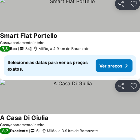
Partilhar
Ad
Smart Flat Portello
Casa/apartamento inteiro
7,8
Boa
84
Milão, a 4.9 km de Baranzate
Selecione as datas para ver os preços
Ver preços
exatos.
Partilhar
Ad
A Casa Di Giulia
Casa/apartamento inteiro
8,7
Excelente
6
Milão, a 3.9 km de Baranzate