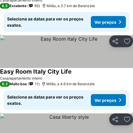
Casa/apartamento inteiro
8,5
Excelente
65
Milão, a 3.7 km de Baranzate
Selecione as datas para ver os preços
Ver preços
exatos.
Partilhar
Ad
Easy Room Italy City Life
Casa/apartamento inteiro
8,3
Muito boa
11
Milão, a 4.6 km de Baranzate
Selecione as datas para ver os preços
Ver preços
exatos.
Partilhar
Ad