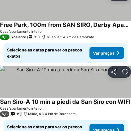
Free Park, 100m from SAN SIRO, Derby Apartment
Casa/apartamento inteiro
9,5
Excelente
33
Milão, a 5.4 km de Baranzate
Selecione as datas para ver os preços
Ver preços
exatos.
Partilhar
Ad
San Siro-A 10 min a piedi da San Siro con WIFI
Casa/apartamento inteiro
5,8
19
Milão, a 6.4 km de Baranzate
Selecione as datas para ver os preços
Ver preços