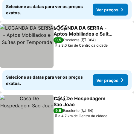
Selecione as datas para ver os preços
Ver preços
exatos.
LOCANDA DA SERRA -
Partilhar
Adicionar aos favoritos
Aptos Mobiliados e Suítes
por Temporada
9,5
Excelente
364
a 3.0 km de Centro da cidade
Selecione as datas para ver os preços
Ver preços
exatos.
Casa De Hospedagem
Partilhar
Adicionar aos favoritos
Sao Joao
9,5
Excelente
64
a 4.7 km de Centro da cidade