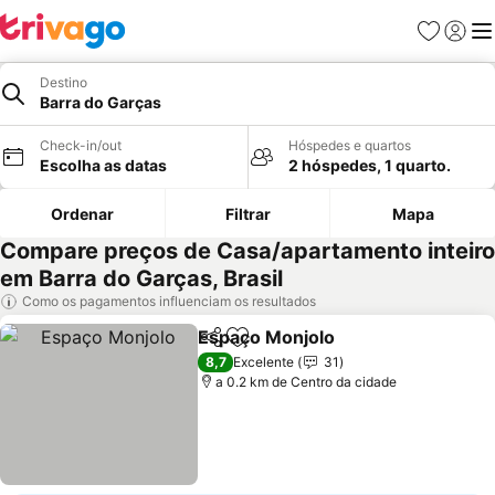
Favoritos
Iniciar
Me
Destino
Barra do Garças
Check-in/out
Hóspedes e quartos
Escolha as datas
2 hóspedes, 1 quarto.
Ordenar
Filtrar
Mapa
Compare preços de Casa/apartamento inteiro
em Barra do Garças, Brasil
Como os pagamentos influenciam os resultados
Espaço Monjolo
Partilhar
Adicionar aos favoritos
8,7
Excelente
31
a 0.2 km de Centro da cidade