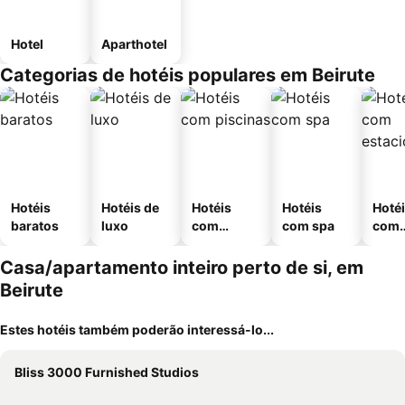
Hotel
Aparthotel
Categorias de hotéis populares em Beirute
Hotéis
Hotéis de
Hotéis
Hotéis
Hoté
baratos
luxo
com
com spa
com
piscinas
esta
ment
Casa/apartamento inteiro perto de si, em
Beirute
Estes hotéis também poderão interessá-lo...
Bliss 3000 Furnished Studios