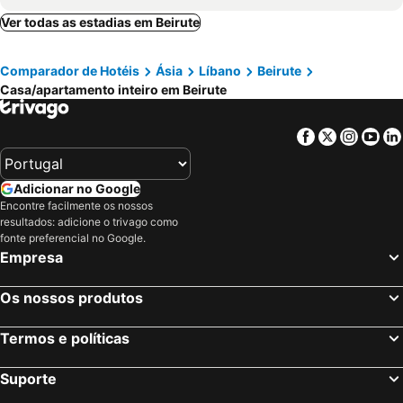
Ver todas as estadias em Beirute
Comparador de Hotéis
Ásia
Líbano
Beirute
Casa/apartamento inteiro em Beirute
Facebook
Twitter
Insta
Yo
Adicionar no Google
Encontre facilmente os nossos
resultados: adicione o trivago como
fonte preferencial no Google.
Empresa
Os nossos produtos
Termos e políticas
Suporte