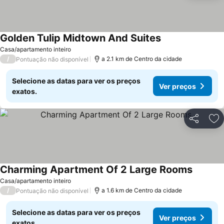
Golden Tulip Midtown And Suites
Casa/apartamento inteiro
/
a 2.1 km de Centro da cidade
Pontuação não disponível
Selecione as datas para ver os preços
Ver preços
exatos.
Partilhar
Ad
Charming Apartment Of 2 Large Rooms
Casa/apartamento inteiro
/
a 1.6 km de Centro da cidade
Pontuação não disponível
Selecione as datas para ver os preços
Ver preços
exatos.