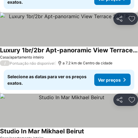
exatos.
Partilhar
Ad
Luxury 1br/2br Apt-panoramic View Terrace 24/7 Pwr
Casa/apartamento inteiro
/
a 7.2 km de Centro da cidade
Pontuação não disponível
Selecione as datas para ver os preços
Ver preços
exatos.
Partilhar
Ad
Studio In Mar Mikhael Beirut