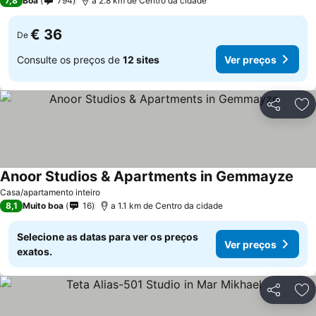
7,8
Boa
794
a 2.8 km de Centro da cidade
€ 36
De
Consulte os preços de
12 sites
Ver preços
Partilhar
Ad
Anoor Studios & Apartments in Gemmayze
Casa/apartamento inteiro
8,1
Muito boa
16
a 1.1 km de Centro da cidade
Selecione as datas para ver os preços
Ver preços
exatos.
Partilhar
Ad