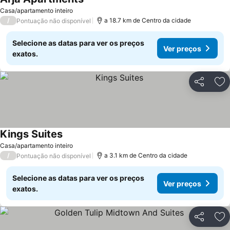
Casa/apartamento inteiro
/
a 18.7 km de Centro da cidade
Pontuação não disponível
Selecione as datas para ver os preços
Ver preços
exatos.
Partilhar
Ad
Kings Suites
Casa/apartamento inteiro
/
a 3.1 km de Centro da cidade
Pontuação não disponível
Selecione as datas para ver os preços
Ver preços
exatos.
Partilhar
Ad