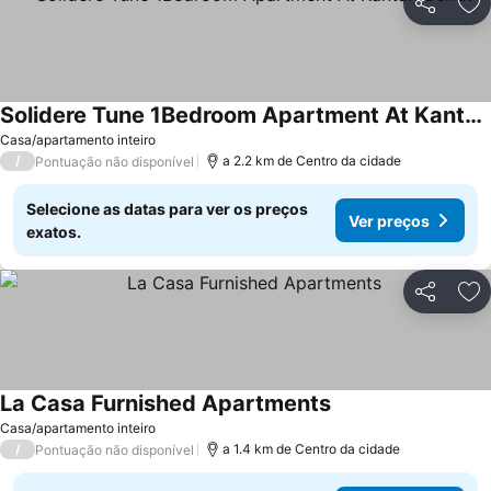
Partilhar
Ad
Solidere Tune 1Bedroom Apartment At Kantari Beirut
Casa/apartamento inteiro
/
a 2.2 km de Centro da cidade
Pontuação não disponível
Selecione as datas para ver os preços
Ver preços
exatos.
Partilhar
Ad
La Casa Furnished Apartments
Casa/apartamento inteiro
/
a 1.4 km de Centro da cidade
Pontuação não disponível