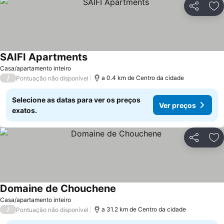
Partilhar
Ad
SAIFI Apartments
Casa/apartamento inteiro
/
a 0.4 km de Centro da cidade
Pontuação não disponível
Selecione as datas para ver os preços
Ver preços
exatos.
Partilhar
Ad
Domaine de Chouchene
Casa/apartamento inteiro
/
a 31.2 km de Centro da cidade
Pontuação não disponível