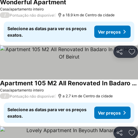
Wonderful Apartment
Casa/apartamento inteiro
/
a 18.9 km de Centro da cidade
Pontuação não disponível
Selecione as datas para ver os preços
Ver preços
exatos.
Partilhar
Ad
Apartment 105 M2 All Renovated In Badaro In The Heart Of Beirut
Casa/apartamento inteiro
/
a 2.7 km de Centro da cidade
Pontuação não disponível
Selecione as datas para ver os preços
Ver preços
exatos.
Partilhar
Ad