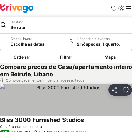
Favoritos
Iniciar
Me
Destino
Beirute
Check-in/out
Hóspedes e quartos
Escolha as datas
2 hóspedes, 1 quarto.
Ordenar
Filtrar
Mapa
Compare preços de Casa/apartamento inteiro
em Beirute, Líbano
Como os pagamentos influenciam os resultados
Partilhar
Ad
Bliss 3000 Furnished Studios
Casa/apartamento inteiro