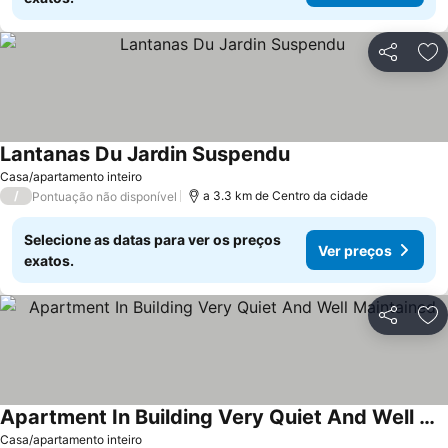
Partilhar
Ad
Lantanas Du Jardin Suspendu
Casa/apartamento inteiro
/
a 3.3 km de Centro da cidade
Pontuação não disponível
Selecione as datas para ver os preços
Ver preços
exatos.
Partilhar
Ad
Apartment In Building Very Quiet And Well Maintained
Casa/apartamento inteiro