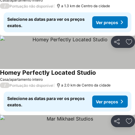
Casa/apartamento inteiro
/
a 1.3 km de Centro da cidade
Pontuação não disponível
Selecione as datas para ver os preços
Ver preços
exatos.
Partilhar
Ad
Homey Perfectly Located Studio
Casa/apartamento inteiro
/
a 2.0 km de Centro da cidade
Pontuação não disponível
Selecione as datas para ver os preços
Ver preços
exatos.
Partilhar
Ad