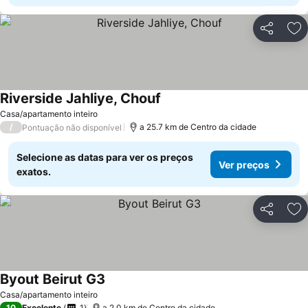
Partilhar
Ad
Riverside Jahliye, Chouf
Casa/apartamento inteiro
/
a 25.7 km de Centro da cidade
Pontuação não disponível
Selecione as datas para ver os preços
Ver preços
exatos.
Partilhar
Ad
Byout Beirut G3
Casa/apartamento inteiro
10
Excelente
1
a 2.0 km de Centro da cidade