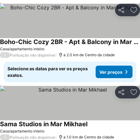
Partilhar
Ad
Boho-Chic Cozy 2BR - Apt & Balcony in Mar Mikhael
Casa/apartamento inteiro
/
a 2.0 km de Centro da cidade
Pontuação não disponível
Selecione as datas para ver os preços
Ver preços
exatos.
Partilhar
Ad
Sama Studios in Mar Mikhael
Casa/apartamento inteiro
/
a 1.0 km de Centro da cidade
Pontuação não disponível