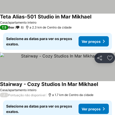
Teta Alias-501 Studio in Mar Mikhael
Casa/apartamento inteiro
7,5
Boa
8
a 2.3 km de Centro da cidade
Selecione as datas para ver os preços
Ver preços
exatos.
Partilhar
Ad
Stairway - Cozy Studios In Mar Mikhael
Casa/apartamento inteiro
/
a 1.7 km de Centro da cidade
Pontuação não disponível
Selecione as datas para ver os preços
Ver preços
exatos.