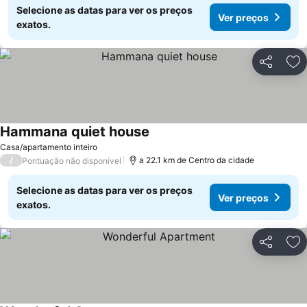
Selecione as datas para ver os preços
Ver preços
exatos.
Partilhar
Ad
Hammana quiet house
Casa/apartamento inteiro
/
a 22.1 km de Centro da cidade
Pontuação não disponível
Selecione as datas para ver os preços
Ver preços
exatos.
Partilhar
Ad