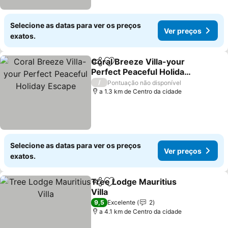
Selecione as datas para ver os preços
Ver preços
exatos.
Coral Breeze Villa-your
Partilhar
Adicionar aos favoritos
Perfect Peaceful Holiday
Escape
/
Pontuação não disponível
a 1.3 km de Centro da cidade
Selecione as datas para ver os preços
Ver preços
exatos.
Tree Lodge Mauritius
Partilhar
Adicionar aos favoritos
Villa
9,5
Excelente
2
a 4.1 km de Centro da cidade