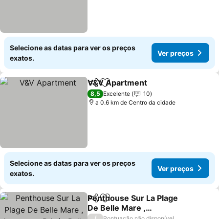
Selecione as datas para ver os preços
Ver preços
exatos.
V&V Apartment
Partilhar
Adicionar aos favoritos
8,5
Excelente
10
a 0.6 km de Centro da cidade
Selecione as datas para ver os preços
Ver preços
exatos.
Penthouse Sur La Plage
Partilhar
Adicionar aos favoritos
De Belle Mare ,
Ascenseur Privé , Belle
/
Pontuação não disponível