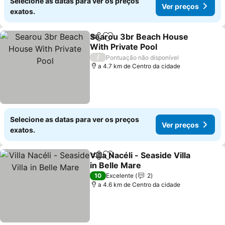
Selecione as datas para ver os preços
Ver preços
exatos.
Searou 3br Beach House
Partilhar
Adicionar aos favoritos
With Private Pool
/
Pontuação não disponível
a 4.7 km de Centro da cidade
Selecione as datas para ver os preços
Ver preços
exatos.
Villa Nacéli - Seaside Villa
Partilhar
Adicionar aos favoritos
in Belle Mare
10
Excelente
2
a 4.6 km de Centro da cidade