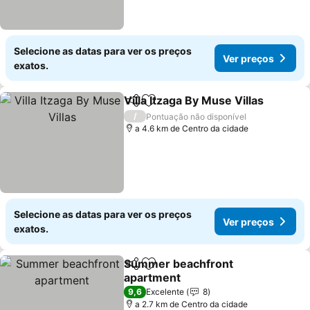
Selecione as datas para ver os preços
Ver preços
exatos.
Villa Itzaga By Muse Villas
Partilhar
Adicionar aos favoritos
/
Pontuação não disponível
a 4.6 km de Centro da cidade
Selecione as datas para ver os preços
Ver preços
exatos.
Summer beachfront
Partilhar
Adicionar aos favoritos
apartment
9,6
Excelente
8
a 2.7 km de Centro da cidade