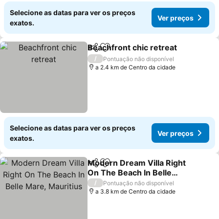
Selecione as datas para ver os preços
Ver preços
exatos.
Beachfront chic retreat
Partilhar
Adicionar aos favoritos
/
Pontuação não disponível
a 2.4 km de Centro da cidade
Selecione as datas para ver os preços
Ver preços
exatos.
Modern Dream Villa Right
Partilhar
Adicionar aos favoritos
On The Beach In Belle
Mare, Mauritius
/
Pontuação não disponível
a 3.8 km de Centro da cidade