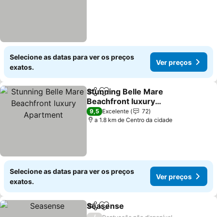
Selecione as datas para ver os preços
Ver preços
exatos.
Stunning Belle Mare
Partilhar
Adicionar aos favoritos
Beachfront luxury
Apartment
9,5
Excelente
72
a 1.8 km de Centro da cidade
Selecione as datas para ver os preços
Ver preços
exatos.
Seasense
Partilhar
Adicionar aos favoritos
/