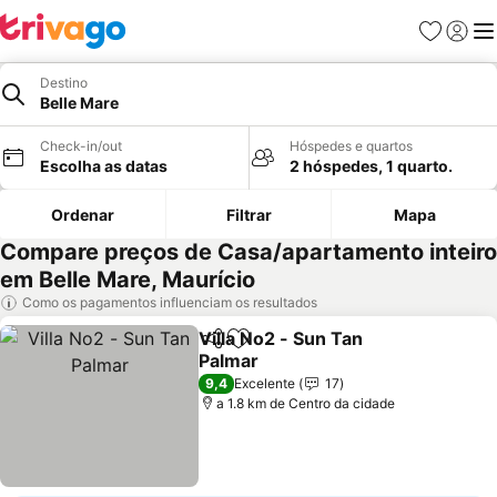
Favoritos
Iniciar
Me
Destino
Belle Mare
Check-in/out
Hóspedes e quartos
Escolha as datas
2 hóspedes, 1 quarto.
Ordenar
Filtrar
Mapa
Compare preços de Casa/apartamento inteiro
em Belle Mare, Maurício
Como os pagamentos influenciam os resultados
Villa No2 - Sun Tan
Partilhar
Adicionar aos favoritos
Palmar
9,4
Excelente
17
a 1.8 km de Centro da cidade