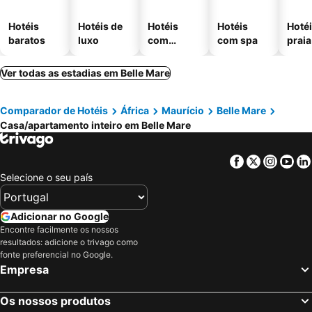
Hotéis
Hotéis de
Hotéis
Hotéis
Hotéi
baratos
luxo
com
com spa
praia
piscinas
Ver todas as estadias em Belle Mare
Comparador de Hotéis
África
Maurício
Belle Mare
Casa/apartamento inteiro em Belle Mare
Facebook
Twitter
Insta
Yo
Selecione o seu país
Adicionar no Google
Encontre facilmente os nossos
resultados: adicione o trivago como
fonte preferencial no Google.
Empresa
Os nossos produtos