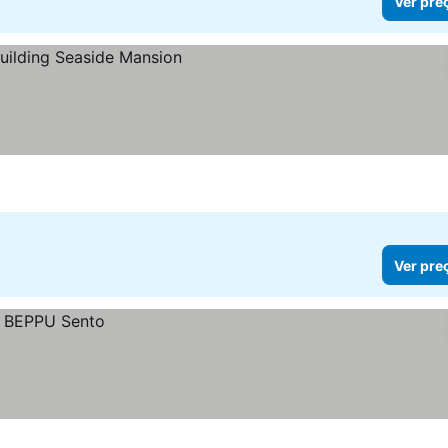
Ver pre
Ver pre