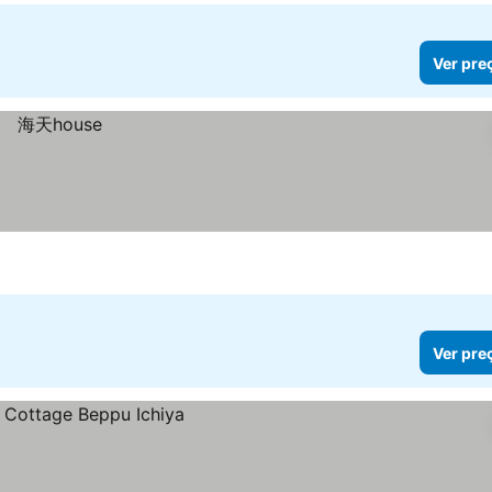
Ver pre
Ver pre