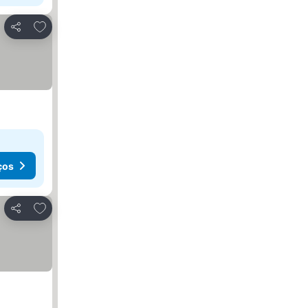
Adicionar aos favoritos
Partilhar
ços
Adicionar aos favoritos
Partilhar