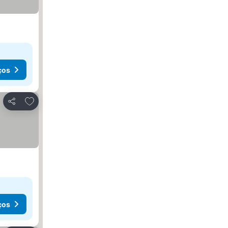
ços
Adicionar aos favoritos
Partilhar
ços