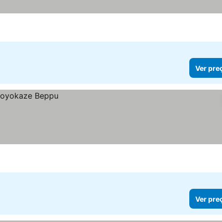
Ver pre
Ver pre