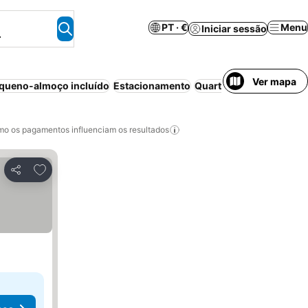
PT · €
Menu
Iniciar sessão
.
Ver mapa
queno-almoço incluído
Estacionamento
Quarto para não fumad
o os pagamentos influenciam os resultados
Adicionar aos favoritos
Partilhar