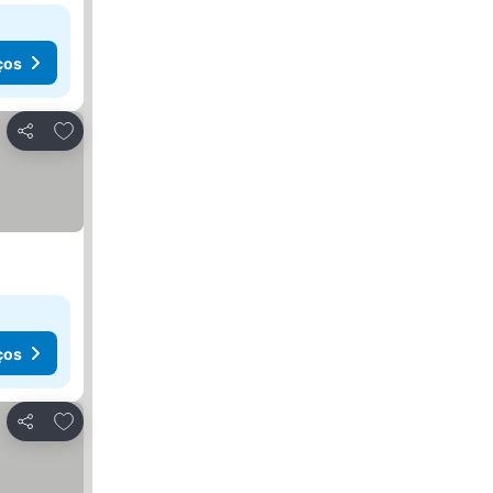
ços
Adicionar aos favoritos
Partilhar
ços
Adicionar aos favoritos
Partilhar