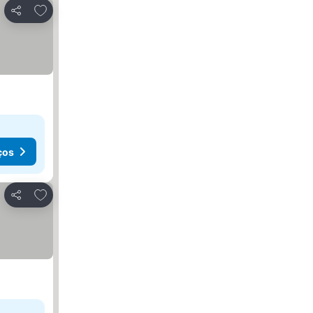
Adicionar aos favoritos
Partilhar
ços
Adicionar aos favoritos
Partilhar