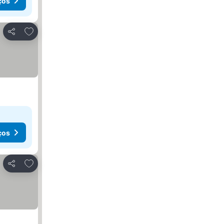
ços
Adicionar aos favoritos
Partilhar
ços
Adicionar aos favoritos
Partilhar