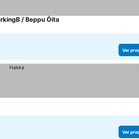
rkingB / Beppu Ōita
Ver pre
Ver pre