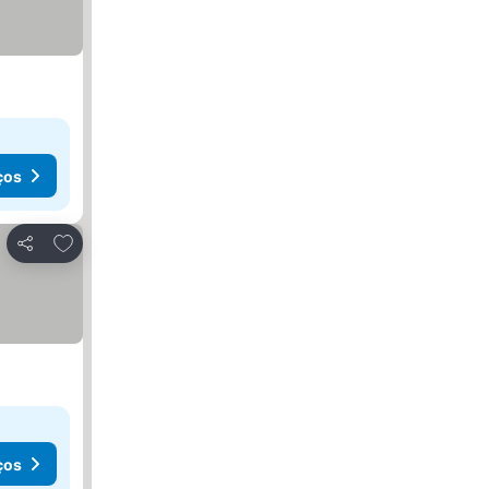
ços
Adicionar aos favoritos
Partilhar
ços