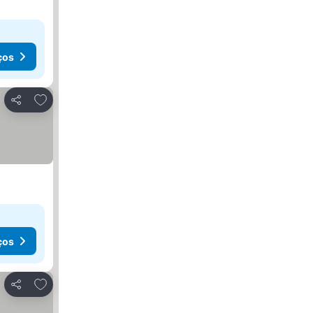
ços
Adicionar aos favoritos
Partilhar
ços
Adicionar aos favoritos
Partilhar