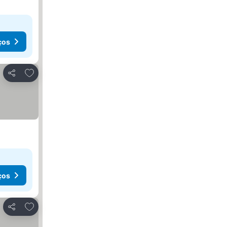
ços
Adicionar aos favoritos
Partilhar
ços
Adicionar aos favoritos
Partilhar