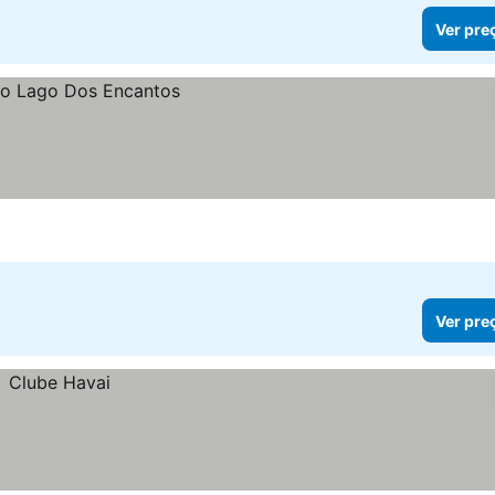
Ver pre
Ver pre