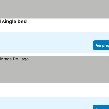
 single bed
Ver preços
Ver pre