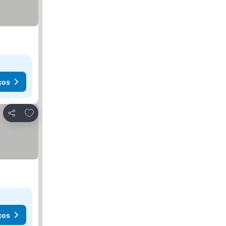
ços
Adicionar aos favoritos
Partilhar
ços