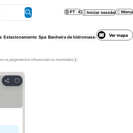
PT · €
Menu
Iniciar sessão
.
Ver mapa
s
Estacionamento
Spa
Banheira de hidromassagem
Sem necess
o os pagamentos influenciam os resultados
Adicionar aos favoritos
Partilhar