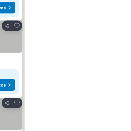
ços
Adicionar aos favoritos
Partilhar
ços
Adicionar aos favoritos
Partilhar