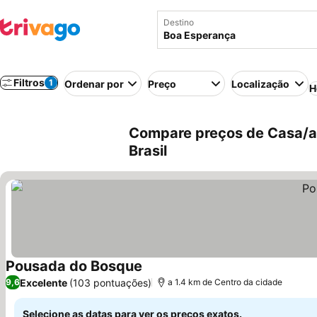
Destino
Filtros
1
Ordenar por
Preço
Localização
H
Compare preços de Casa/a
Brasil
Pousada do Bosque
Ver preços
Excelente
(103 pontuações)
9,6
a 1.4 km de Centro da cidade
Selecione as datas para ver os preços exatos.