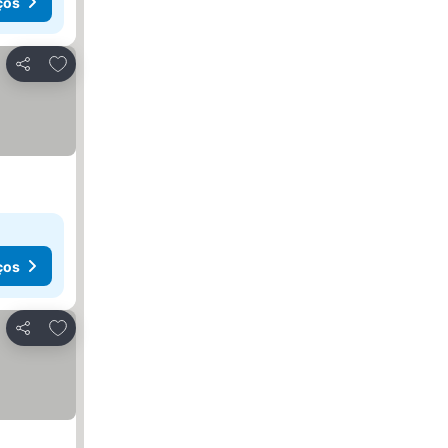
ços
Adicionar aos favoritos
Partilhar
ços
Adicionar aos favoritos
Partilhar