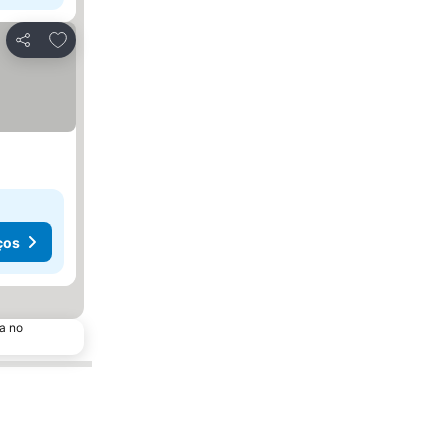
Adicionar aos favoritos
Partilhar
ços
a no