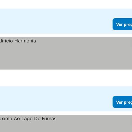
Ver pre
Ver pre