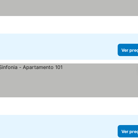
Ver pre
eços
Ver pre