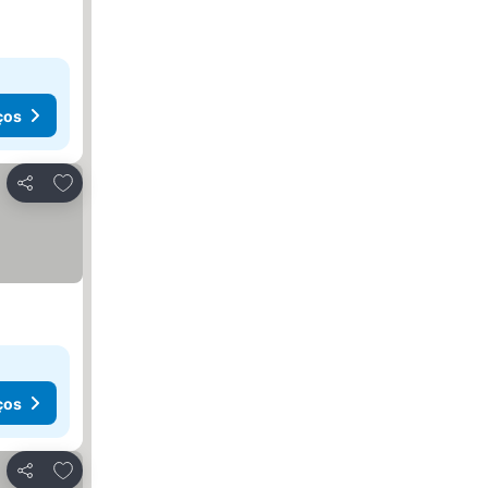
ços
Adicionar aos favoritos
Partilhar
ços
Adicionar aos favoritos
Partilhar