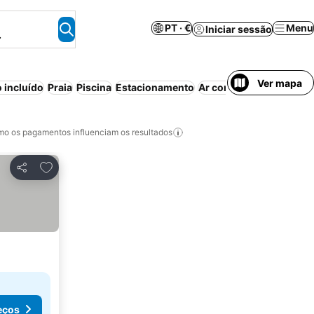
PT · €
Menu
Iniciar sessão
.
Ver mapa
 incluído
Praia
Piscina
Estacionamento
Ar condicionado
Wi-fi
o os pagamentos influenciam os resultados
Adicionar aos favoritos
Partilhar
eços