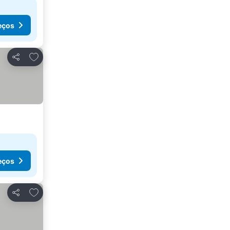
eços
Adicionar aos favoritos
Partilhar
eços
Adicionar aos favoritos
Partilhar