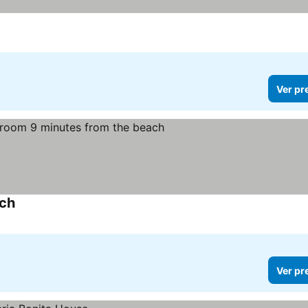
Ver pr
ach
Ver pr