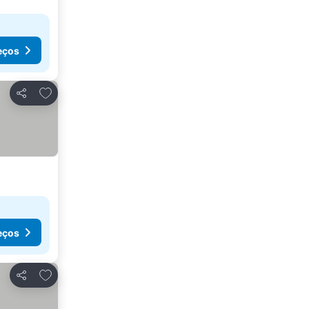
eços
Adicionar aos favoritos
Partilhar
eços
Adicionar aos favoritos
Partilhar