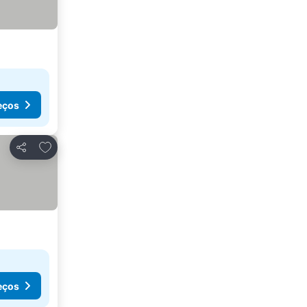
eços
Adicionar aos favoritos
Partilhar
eços