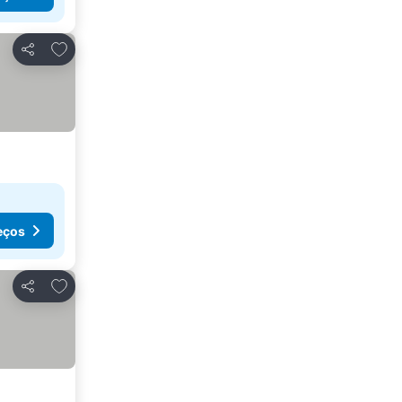
Adicionar aos favoritos
Partilhar
eços
Adicionar aos favoritos
Partilhar