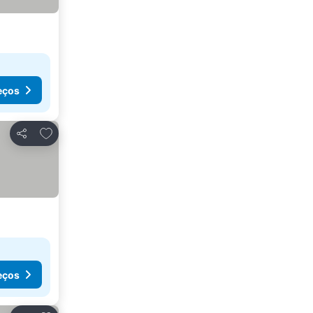
eços
Adicionar aos favoritos
Partilhar
eços