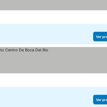
Ver pr
Ver pr