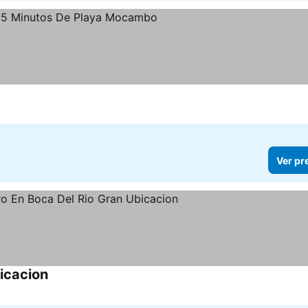
Ver pr
icacion