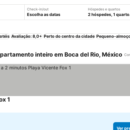
Check-in/out
Hóspedes e quartos
Escolha as datas
2 hóspedes, 1 quarto
otéis
Avaliação: 8,0+
Perto do centro da cidade
Pequeno-almoço
artamento inteiro em Boca del Rio, México
Com
ox 1
Ver pr