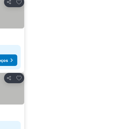
Adicionar aos favoritos
Partilhar
eços
Adicionar aos favoritos
Partilhar