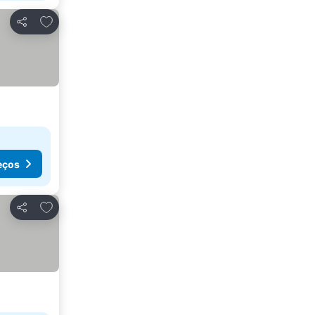
Adicionar aos favoritos
Partilhar
eços
Adicionar aos favoritos
Partilhar