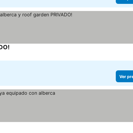
ADO!
Ver pr