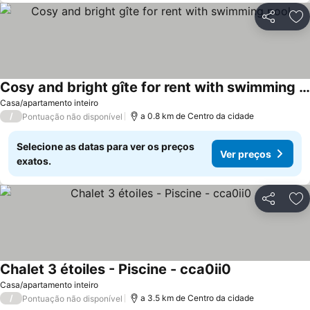
Partilhar
Ad
Cosy and bright gîte for rent with swimming pool
Ver preços
Casa/apartamento inteiro
/
a 0.8 km de Centro da cidade
Pontuação não disponível
Selecione as datas para ver os preços
Ver preços
exatos.
Partilhar
Ad
Chalet 3 étoiles - Piscine - cca0ii0
Ver preços
Casa/apartamento inteiro
/
a 3.5 km de Centro da cidade
Pontuação não disponível