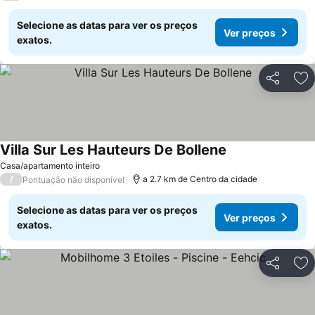
Selecione as datas para ver os preços
Ver preços
exatos.
Partilhar
Ad
Villa Sur Les Hauteurs De Bollene
Ver preços
Casa/apartamento inteiro
/
a 2.7 km de Centro da cidade
Pontuação não disponível
Selecione as datas para ver os preços
Ver preços
exatos.
Partilhar
Ad