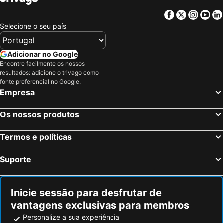
Facebook
Twitter
Insta
Yo
Selecione o seu país
Adicionar no Google
Encontre facilmente os nossos
resultados: adicione o trivago como
fonte preferencial no Google.
Empresa
Os nossos produtos
Termos e políticas
Suporte
Inicie sessão para desfrutar de
vantagens exclusivas para membros
Personalize a sua experiência