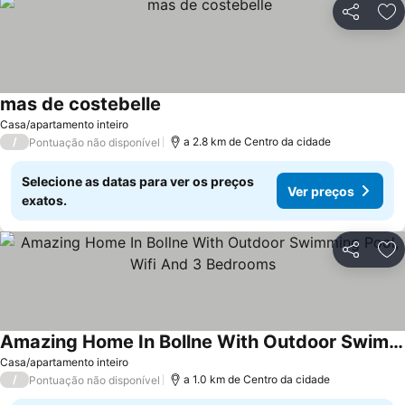
Partilhar
Ad
mas de costebelle
Ver preços
Casa/apartamento inteiro
/
a 2.8 km de Centro da cidade
Pontuação não disponível
Selecione as datas para ver os preços
Ver preços
exatos.
Partilhar
Ad
Amazing Home In Bollne With Outdoor Swimming Pool, Wifi And 3 Bedrooms
Ver preços
Casa/apartamento inteiro
/
a 1.0 km de Centro da cidade
Pontuação não disponível