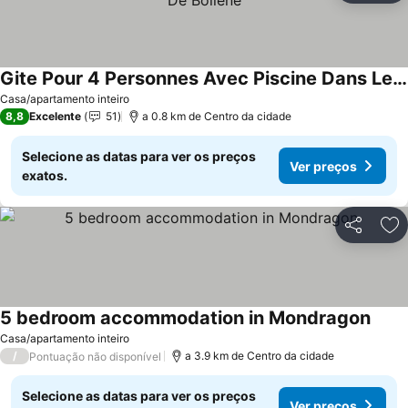
Gite Pour 4 Personnes Avec Piscine Dans Les Hauteurs De Bollene
Ver preços
Casa/apartamento inteiro
8,8
Excelente
51
a 0.8 km de Centro da cidade
Selecione as datas para ver os preços
Ver preços
exatos.
Partilhar
Ad
5 bedroom accommodation in Mondragon
Ver p
Casa/apartamento inteiro
/
a 3.9 km de Centro da cidade
Pontuação não disponível
Selecione as datas para ver os preços
Ver preços