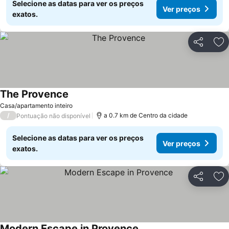
Selecione as datas para ver os preços
Ver preços
exatos.
Partilhar
Ad
The Provence
Ver preços
Casa/apartamento inteiro
/
a 0.7 km de Centro da cidade
Pontuação não disponível
Selecione as datas para ver os preços
Ver preços
exatos.
Partilhar
Ad
Modern Escape in Provence