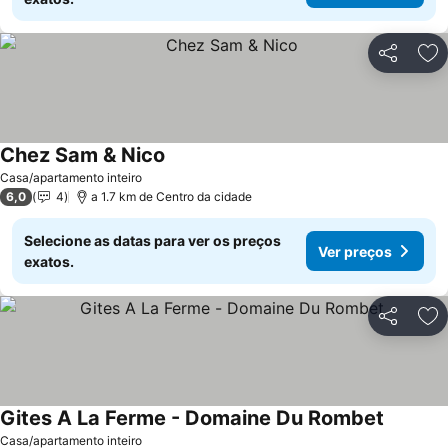
Partilhar
Ad
Chez Sam & Nico
Ver preços
Casa/apartamento inteiro
6,0
4
a 1.7 km de Centro da cidade
Selecione as datas para ver os preços
Ver preços
exatos.
Partilhar
Ad
Gites A La Ferme - Domaine Du Rombet
Ver pre
Casa/apartamento inteiro