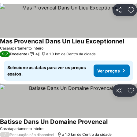
Partilhar
Ad
Mas Provencal Dans Un Lieu Exceptionnel
Ver p
Casa/apartamento inteiro
9,7
Excelente
4
a 1.0 km de Centro da cidade
Selecione as datas para ver os preços
Ver preços
exatos.
Partilhar
Ad
Batisse Dans Un Domaine Provencal
Ver preços
Casa/apartamento inteiro
/
a 1.0 km de Centro da cidade
Pontuação não disponível