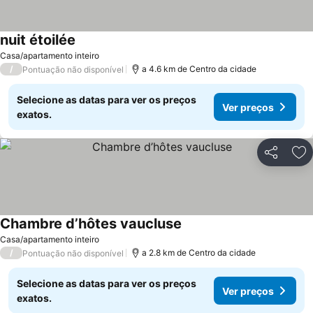
nuit étoilée
Ver preços
Casa/apartamento inteiro
/
a 4.6 km de Centro da cidade
Pontuação não disponível
Selecione as datas para ver os preços
Ver preços
exatos.
Partilhar
Ad
Chambre d’hôtes vaucluse
Ver preços
Casa/apartamento inteiro
/
a 2.8 km de Centro da cidade
Pontuação não disponível
Selecione as datas para ver os preços
Ver preços
exatos.