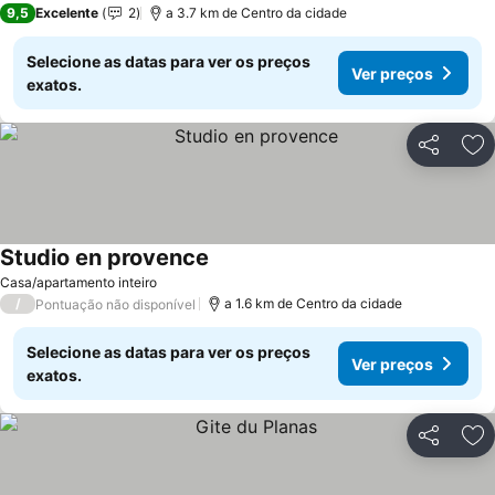
9,5
Excelente
2
a 3.7 km de Centro da cidade
Selecione as datas para ver os preços
Ver preços
exatos.
Partilhar
Ad
Studio en provence
Ver preços
Casa/apartamento inteiro
/
a 1.6 km de Centro da cidade
Pontuação não disponível
Selecione as datas para ver os preços
Ver preços
exatos.
Partilhar
Ad