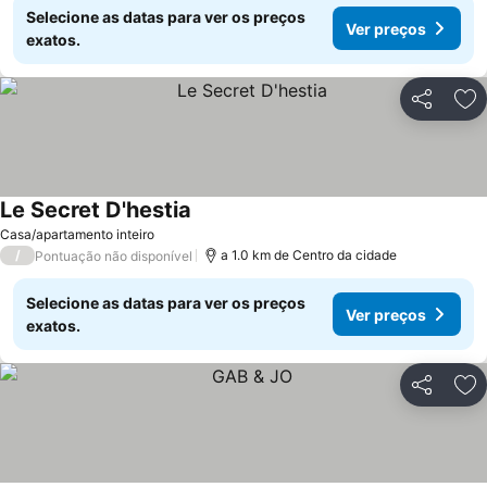
Selecione as datas para ver os preços
Ver preços
exatos.
Partilhar
Ad
Le Secret D'hestia
Ver preços
Casa/apartamento inteiro
/
a 1.0 km de Centro da cidade
Pontuação não disponível
Selecione as datas para ver os preços
Ver preços
exatos.
Partilhar
Ad