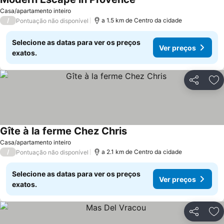
Ver preços
Casa/apartamento inteiro
/
a 1.5 km de Centro da cidade
Pontuação não disponível
Selecione as datas para ver os preços
Ver preços
exatos.
Partilhar
Ad
Gîte à la ferme Chez Chris
Ver preços
Casa/apartamento inteiro
/
a 2.1 km de Centro da cidade
Pontuação não disponível
Selecione as datas para ver os preços
Ver preços
exatos.
Partilhar
Ad