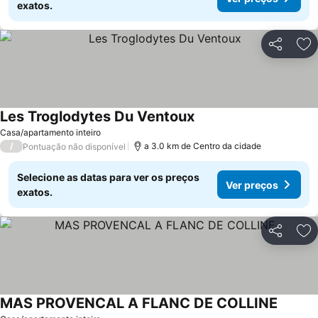
exatos.
Partilhar
Ad
Les Troglodytes Du Ventoux
Ver preços
Casa/apartamento inteiro
/
a 3.0 km de Centro da cidade
Pontuação não disponível
Selecione as datas para ver os preços
Ver preços
exatos.
Partilhar
Ad
MAS PROVENCAL A FLANC DE COLLINE
Ver pre