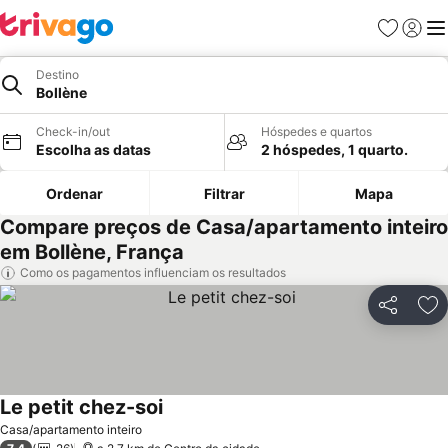
Favoritos
Iniciar
Me
Destino
Bollène
Check-in/out
Hóspedes e quartos
Escolha as datas
2 hóspedes, 1 quarto.
Ordenar
Filtrar
Mapa
Compare preços de Casa/apartamento inteiro
em Bollène, França
Como os pagamentos influenciam os resultados
Partilhar
Ad
Le petit chez-soi
Ver preços
Casa/apartamento inteiro