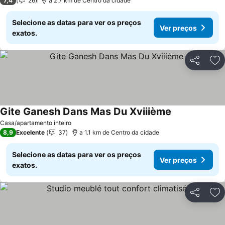
7,4
26
a 2.7 km de Centro da cidade
Selecione as datas para ver os preços
Ver preços
exatos.
Partilhar
Ad
Gite Ganesh Dans Mas Du Xviiième
Ver preços
Casa/apartamento inteiro
8,9
Excelente
37
a 1.1 km de Centro da cidade
Selecione as datas para ver os preços
Ver preços
exatos.
Partilhar
Ad