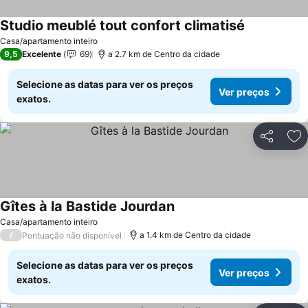
Studio meublé tout confort climatisé
Ver preços
Casa/apartamento inteiro
9,5
Excelente
69
a 2.7 km de Centro da cidade
Selecione as datas para ver os preços
Ver preços
exatos.
Partilhar
Ad
Gîtes à la Bastide Jourdan
Ver preços
Casa/apartamento inteiro
/
a 1.4 km de Centro da cidade
Pontuação não disponível
Selecione as datas para ver os preços
Ver preços
exatos.