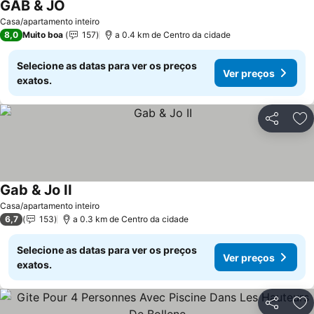
GAB & JO
Ver preços
Casa/apartamento inteiro
8,0
Muito boa
157
a 0.4 km de Centro da cidade
Selecione as datas para ver os preços
Ver preços
exatos.
Partilhar
Ad
Gab & Jo II
Ver preços
Casa/apartamento inteiro
6,7
153
a 0.3 km de Centro da cidade
Selecione as datas para ver os preços
Ver preços
exatos.
Partilhar
Ad