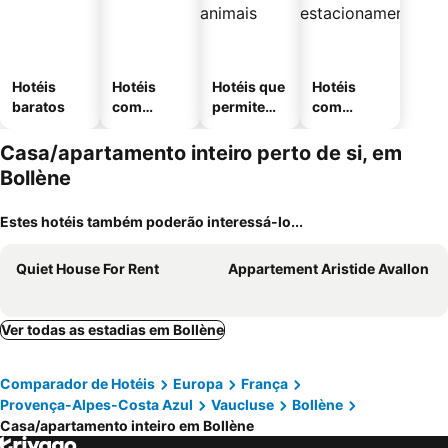
Hotéis
Hotéis
Hotéis que
Hotéis
baratos
com
permitem
com
piscinas
animais
estaciona
mento
Casa/apartamento inteiro perto de si, em
Bollène
Estes hotéis também poderão interessá-lo...
Quiet House For Rent
Appartement Aristide Avallon
Ver todas as estadias em Bollène
Comparador de Hotéis
Europa
França
Provença-Alpes-Costa Azul
Vaucluse
Bollène
Casa/apartamento inteiro em Bollène