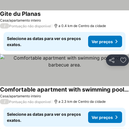
Gite du Planas
Ver preços
Casa/apartamento inteiro
/
a 0.4 km de Centro da cidade
Pontuação não disponível
Selecione as datas para ver os preços
Ver preços
exatos.
Partilhar
Ad
Comfortable apartment with swimming pool and barbecue area.
Ver preços
Casa/apartamento inteiro
/
a 2.3 km de Centro da cidade
Pontuação não disponível
Selecione as datas para ver os preços
Ver preços
exatos.