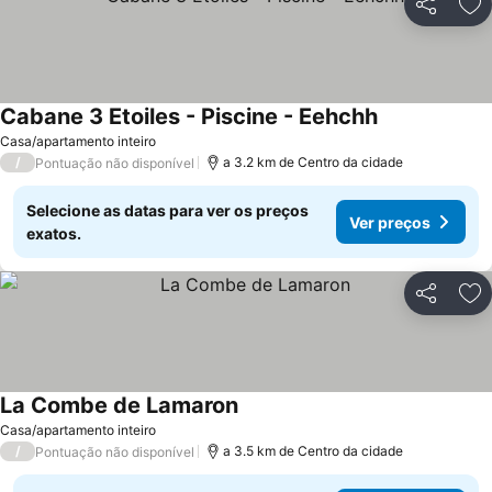
Partilhar
Ad
Cabane 3 Etoiles - Piscine - Eehchh
Ver preços
Casa/apartamento inteiro
/
a 3.2 km de Centro da cidade
Pontuação não disponível
Selecione as datas para ver os preços
Ver preços
exatos.
Partilhar
Ad
La Combe de Lamaron
Ver preços
Casa/apartamento inteiro
/
a 3.5 km de Centro da cidade
Pontuação não disponível