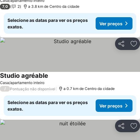
Casa/apartamento inteiro
7,0
2
a 3.8 km de Centro da cidade
Selecione as datas para ver os preços
Ver preços
exatos.
Partilhar
Ad
Studio agréable
Ver preços
Casa/apartamento inteiro
/
a 0.7 km de Centro da cidade
Pontuação não disponível
Selecione as datas para ver os preços
Ver preços
exatos.
Partilhar
Ad