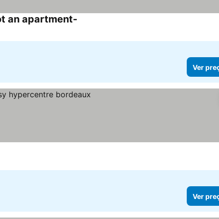
ot an apartment-
Ver pre
Ver pre