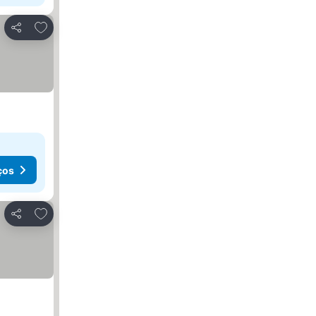
Adicionar aos favoritos
Partilhar
ços
Adicionar aos favoritos
Partilhar