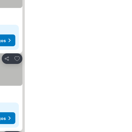
ços
Adicionar aos favoritos
Partilhar
ços