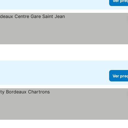
Ver pre
Ver pre