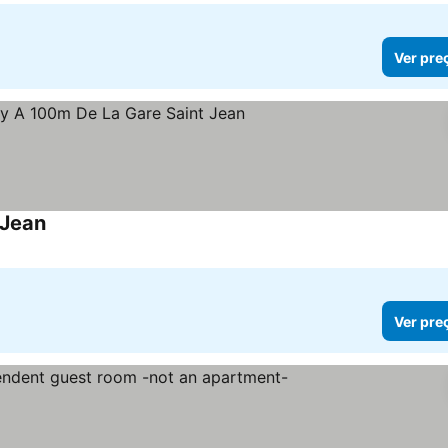
Ver pre
 Jean
Ver pre