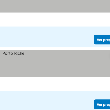
Ver pre
Ver pre