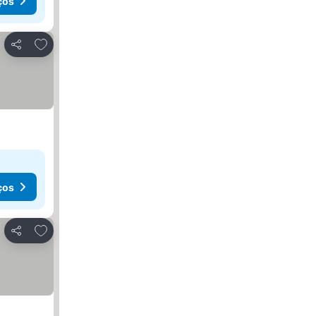
ços
Adicionar aos favoritos
Partilhar
ços
Adicionar aos favoritos
Partilhar