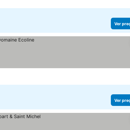
Ver pre
Ver pre