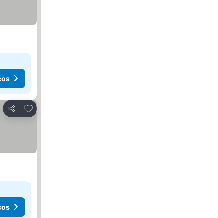
ços
Adicionar aos favoritos
Partilhar
ços