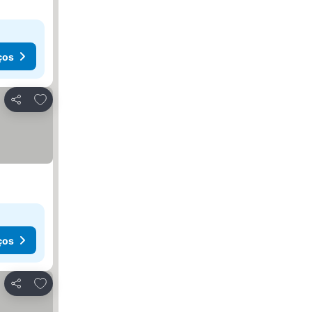
ços
Adicionar aos favoritos
Partilhar
ços
Adicionar aos favoritos
Partilhar