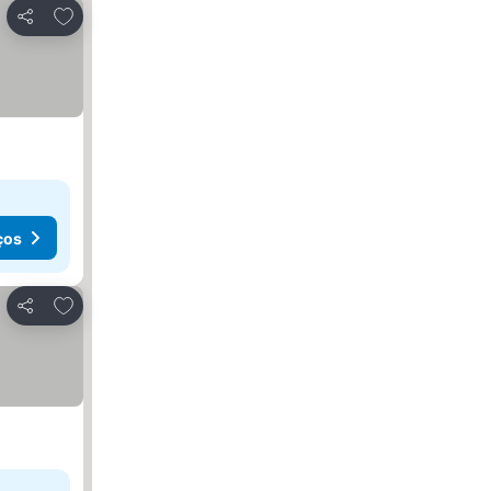
Adicionar aos favoritos
Partilhar
ços
Adicionar aos favoritos
Partilhar