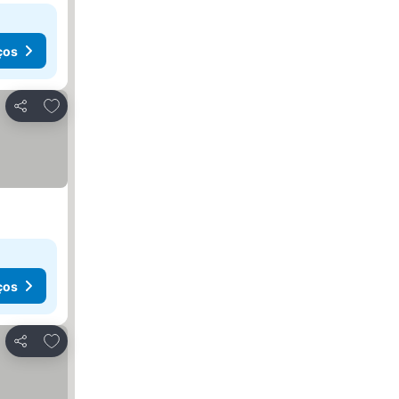
ços
Adicionar aos favoritos
Partilhar
ços
Adicionar aos favoritos
Partilhar