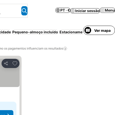
PT · €
Menu
Iniciar sessão
.
Ver mapa
cidade
Pequeno-almoço incluído
Estacionamento
Piscina
Ar co
o os pagamentos influenciam os resultados
Adicionar aos favoritos
Partilhar