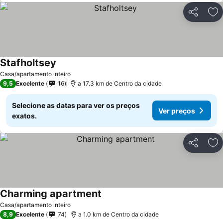
Partilhar
Ad
Stafholtsey
Ver preços
Casa/apartamento inteiro
9,5
Excelente
16
a 17.3 km de Centro da cidade
Selecione as datas para ver os preços
Ver preços
exatos.
Partilhar
Ad
Charming apartment
Ver preços
Casa/apartamento inteiro
8,9
Excelente
74
a 1.0 km de Centro da cidade