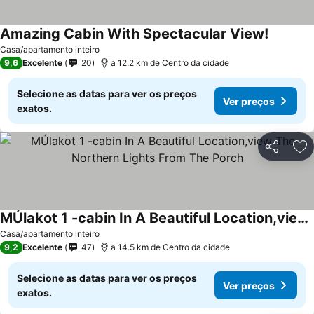
Amazing Cabin With Spectacular View!
Ver preç
Casa/apartamento inteiro
9,6
Excelente
20
a 12.2 km de Centro da cidade
Selecione as datas para ver os preços
Ver preços
exatos.
Partilhar
Ad
MÚlakot 1 -cabin In A Beautiful Location,view The Northern Lights From The Porch
Ver preços
Casa/apartamento inteiro
9,2
Excelente
47
a 14.5 km de Centro da cidade
Selecione as datas para ver os preços
Ver preços
exatos.