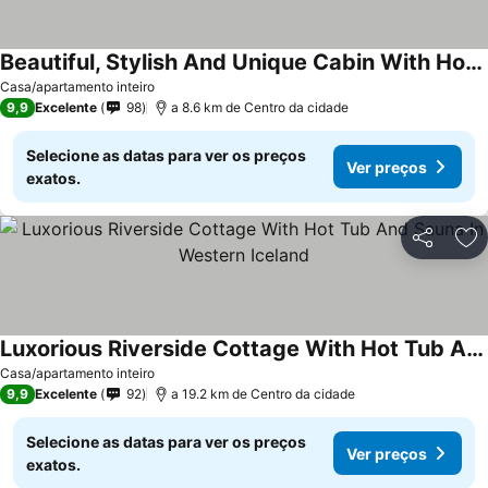
Beautiful, Stylish And Unique Cabin With Hot Tub Close To Snæfellsjökull Glacier
Ver preços
Casa/apartamento inteiro
9,9
Excelente
98
a 8.6 km de Centro da cidade
Selecione as datas para ver os preços
Ver preços
exatos.
Partilhar
Ad
Luxorious Riverside Cottage With Hot Tub And Sauna In Western Iceland
Ver preços
Casa/apartamento inteiro
9,9
Excelente
92
a 19.2 km de Centro da cidade
Selecione as datas para ver os preços
Ver preços
exatos.