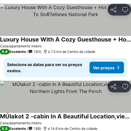
Partilhar
Ad
Luxury House With A Cozy Guesthouse + Hot Tub Close To SnÆfellsnes National Park
Ver preços
Casa/apartamento inteiro
9,8
Excelente
193
a 7.5 km de Centro da cidade
Selecione as datas para ver os preços
Ver preços
exatos.
Partilhar
Ad
MÚlakot 2 -cabin In A Beautiful Location,view The Northern Lights From The Porch
Ver preços
Casa/apartamento inteiro
9,8
Excelente
188
a 14.6 km de Centro da cidade