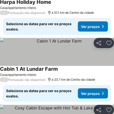
Harpa Holiday Home
Ver preços
Casa/apartamento inteiro
/
a 51.1 km de Centro da cidade
Pontuação não disponível
Selecione as datas para ver os preços
Ver preços
exatos.
Partilhar
Ad
Cabin 1 At Lundar Farm
Ver preços
Casa/apartamento inteiro
/
a 23.7 km de Centro da cidade
Pontuação não disponível
Selecione as datas para ver os preços
Ver preços
exatos.
Partilhar
Ad