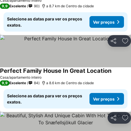
Ver preços
Casa/apartamento inteiro
9,9
Excelente
90
a 8.7 km de Centro da cidade
Selecione as datas para ver os preços
Ver preços
exatos.
Partilhar
Ad
Perfect Family House In Great Location
Ver preç
Casa/apartamento inteiro
9,9
Excelente
84
a 8.6 km de Centro da cidade
Selecione as datas para ver os preços
Ver preços
exatos.
Partilhar
Ad