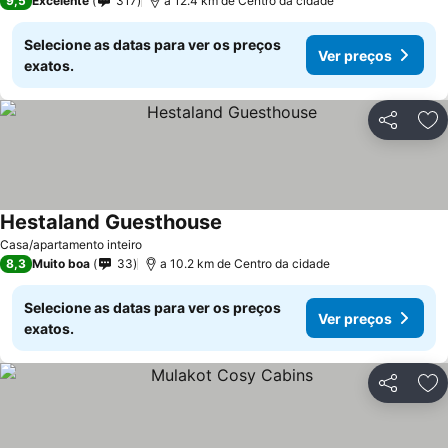
9,5
Excelente
317
a 12.4 km de Centro da cidade
Selecione as datas para ver os preços
Ver preços
exatos.
Partilhar
Ad
Hestaland Guesthouse
Ver preços
Casa/apartamento inteiro
8,3
Muito boa
33
a 10.2 km de Centro da cidade
Selecione as datas para ver os preços
Ver preços
exatos.
Partilhar
Ad