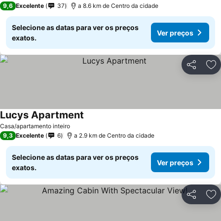
9,6
Excelente
37
a 8.6 km de Centro da cidade
Selecione as datas para ver os preços
Ver preços
exatos.
Partilhar
Ad
Lucys Apartment
Ver preços
Casa/apartamento inteiro
9,3
Excelente
6
a 2.9 km de Centro da cidade
Selecione as datas para ver os preços
Ver preços
exatos.
Partilhar
Ad