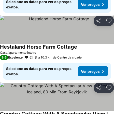
Selecione as datas para ver os preços
Ver preços
exatos.
Partilhar
Ad
Hestaland Horse Farm Cottage
Ver preços
Casa/apartamento inteiro
9,6
Excelente
6
a 10.3 km de Centro da cidade
Selecione as datas para ver os preços
Ver preços
exatos.
Partilhar
Ad
Country Cottage With A Spectacular View In West Iceland, 80 Min From Reykjavik