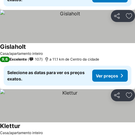
Partilhar
Ad
Gislaholt
Ver preços
Casa/apartamento inteiro
9,6
Excelente
107
a 11.1 km de Centro da cidade
Selecione as datas para ver os preços
Ver preços
exatos.
Partilhar
Ad
Klettur
Ver preços
Casa/apartamento inteiro