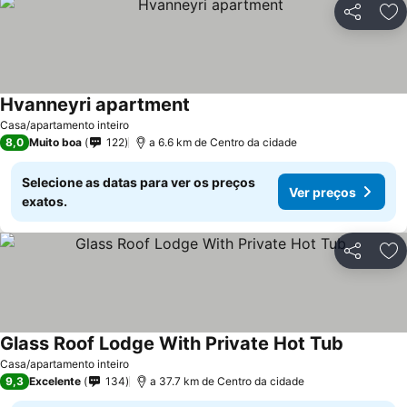
Partilhar
Ad
Hvanneyri apartment
Ver preços
Casa/apartamento inteiro
8,0
Muito boa
122
a 6.6 km de Centro da cidade
Selecione as datas para ver os preços
Ver preços
exatos.
Partilhar
Ad
Glass Roof Lodge With Private Hot Tub
Ver preç
Casa/apartamento inteiro
9,3
Excelente
134
a 37.7 km de Centro da cidade