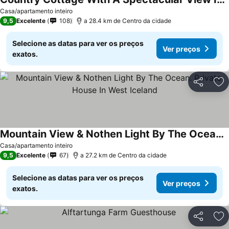
Ver preços
Casa/apartamento inteiro
9,5
Excelente
108
a 28.4 km de Centro da cidade
Selecione as datas para ver os preços
Ver preços
exatos.
Partilhar
Ad
Mountain View & Nothen Light By The Ocean. Private House In West Iceland
Ver preços
Casa/apartamento inteiro
9,5
Excelente
67
a 27.2 km de Centro da cidade
Selecione as datas para ver os preços
Ver preços
exatos.
Partilhar
Ad