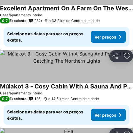
Excellent Apartment On A Farm On The West Side Of Iceland
Ver preços
Casa/apartamento inteiro
9,7
Excelente
252
a 33.2 km de Centro da cidade
Selecione as datas para ver os preços
Ver preços
exatos.
Partilhar
Ad
Múlakot 3 - Cosy Cabin With A Sauna And Perfect For Catching The Northern Lights
Ver preços
Casa/apartamento inteiro
9,7
Excelente
126
a 14.5 km de Centro da cidade
Selecione as datas para ver os preços
Ver preços
exatos.