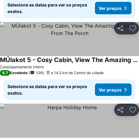
Selecione as datas para ver os preços
Ver preços
exatos.
Partilhar
Ad
MÚlakot 5 - Cosy Cabin, View The Amazing Aurora From The Porch
Ver preços
Casa/apartamento inteiro
9,7
Excelente
106
a 14.5 km de Centro da cidade
Selecione as datas para ver os preços
Ver preços
exatos.
Partilhar
Ad