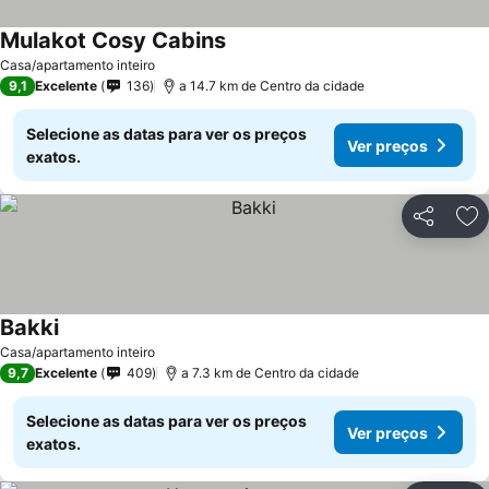
Mulakot Cosy Cabins
Ver preços
Casa/apartamento inteiro
9,1
Excelente
136
a 14.7 km de Centro da cidade
Selecione as datas para ver os preços
Ver preços
exatos.
Partilhar
Ad
Bakki
Ver preços
Casa/apartamento inteiro
9,7
Excelente
409
a 7.3 km de Centro da cidade
Selecione as datas para ver os preços
Ver preços
exatos.