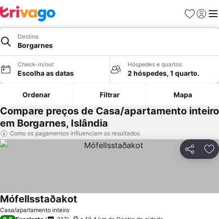
Favoritos
Iniciar
Me
Destino
Borgarnes
Check-in/out
Hóspedes e quartos
Escolha as datas
2 hóspedes, 1 quarto.
Ordenar
Filtrar
Mapa
Compare preços de Casa/apartamento inteiro
em Borgarnes, Islândia
Como os pagamentos influenciam os resultados
Partilhar
Ad
Mófellsstaðakot
Ver preços
Casa/apartamento inteiro