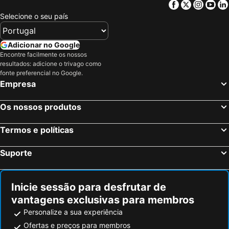
Facebook
Twitter
Insta
Yo
Selecione o seu país
Adicionar no Google
Encontre facilmente os nossos
resultados: adicione o trivago como
fonte preferencial no Google.
Empresa
Os nossos produtos
Termos e políticas
Suporte
Inicie sessão para desfrutar de
vantagens exclusivas para membros
Personalize a sua experiência
Ofertas e preços para membros