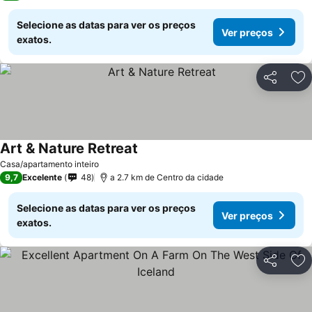
Selecione as datas para ver os preços
Ver preços
exatos.
Partilhar
Ad
Art & Nature Retreat
Ver preços
Casa/apartamento inteiro
9,7
Excelente
48
a 2.7 km de Centro da cidade
Selecione as datas para ver os preços
Ver preços
exatos.
Partilhar
Ad