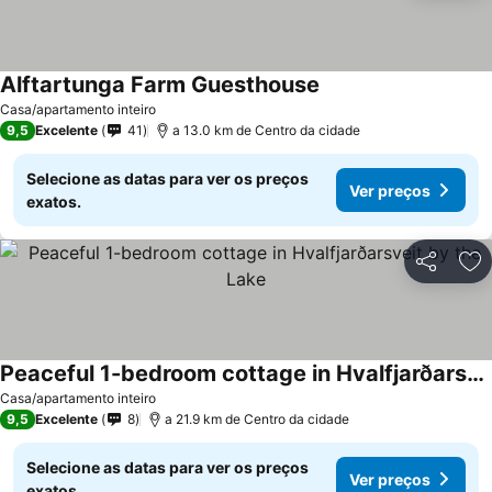
Alftartunga Farm Guesthouse
Ver preços
Casa/apartamento inteiro
9,5
Excelente
41
a 13.0 km de Centro da cidade
Selecione as datas para ver os preços
Ver preços
exatos.
Partilhar
Ad
Peaceful 1-bedroom cottage in Hvalfjarðarsveit by the Lake
Ver preços
Casa/apartamento inteiro
9,5
Excelente
8
a 21.9 km de Centro da cidade
Selecione as datas para ver os preços
Ver preços
exatos.