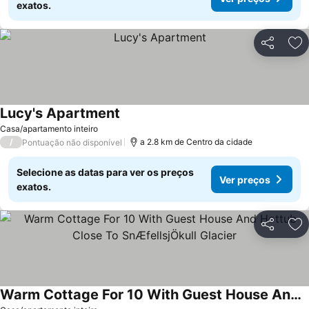
exatos.
Partilhar
Ad
Lucy's Apartment
Ver preços
Casa/apartamento inteiro
/
a 2.8 km de Centro da cidade
Pontuação não disponível
Selecione as datas para ver os preços
Ver preços
exatos.
Partilhar
Ad
Warm Cottage For 10 With Guest House And Hottub Close To SnÆfellsjÖkull Glacier