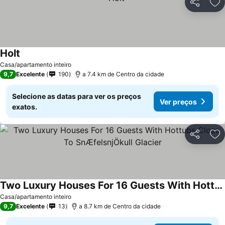
Partilhar
Ad
Holt
Ver preços
Casa/apartamento inteiro
9,7
Excelente
190
a 7.4 km de Centro da cidade
Selecione as datas para ver os preços
Ver preços
exatos.
Partilhar
Ad
Two Luxury Houses For 16 Guests With Hottubs Close To SnÆfelsnjÖkull Glacier
Ver preços
Casa/apartamento inteiro
9,7
Excelente
13
a 8.7 km de Centro da cidade