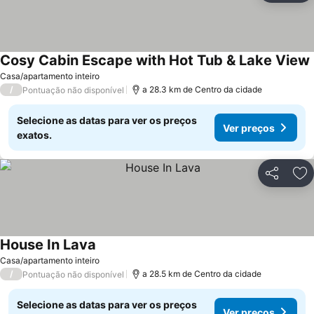
Cosy Cabin Escape with Hot Tub & Lake View
Casa/apartamento inteiro
/
a 28.3 km de Centro da cidade
Pontuação não disponível
Selecione as datas para ver os preços
Ver preços
exatos.
Partilhar
Ad
House In Lava
Ver preços
Casa/apartamento inteiro
/
a 28.5 km de Centro da cidade
Pontuação não disponível
Selecione as datas para ver os preços
Ver preços