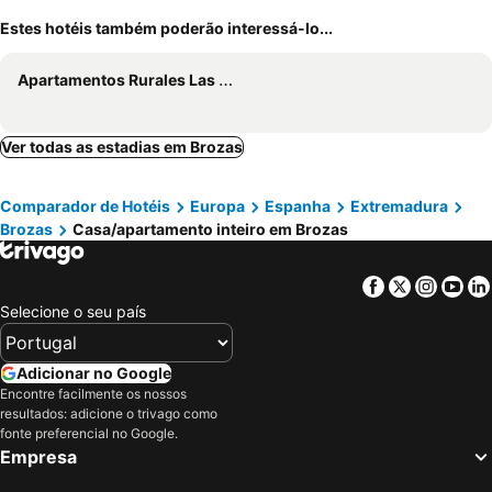
Estes hotéis também poderão interessá-lo...
Apartamentos Rurales Las Grullas
Ver todas as estadias em Brozas
Comparador de Hotéis
Europa
Espanha
Extremadura
Brozas
Casa/apartamento inteiro em Brozas
Facebook
Twitter
Insta
Yo
Selecione o seu país
Adicionar no Google
Encontre facilmente os nossos
resultados: adicione o trivago como
fonte preferencial no Google.
Empresa