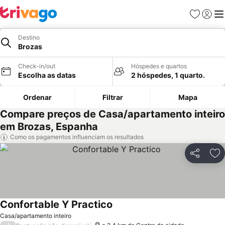
Favoritos
Iniciar
Me
Destino
Brozas
Check-in/out
Hóspedes e quartos
Escolha as datas
2 hóspedes, 1 quarto.
Ordenar
Filtrar
Mapa
Compare preços de Casa/apartamento inteiro
em Brozas, Espanha
Como os pagamentos influenciam os resultados
Partilhar
Ad
Confortable Y Practico
Casa/apartamento inteiro