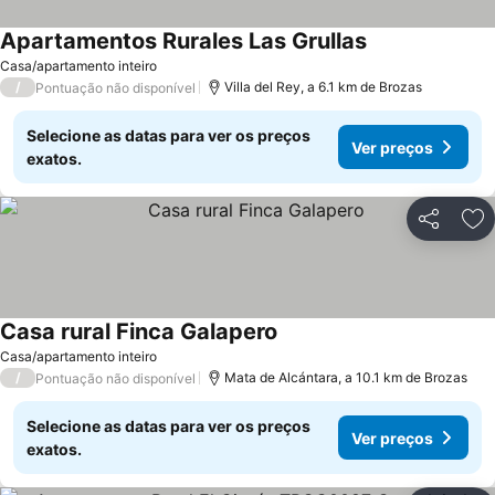
Apartamentos Rurales Las Grullas
Casa/apartamento inteiro
/
Villa del Rey, a 6.1 km de Brozas
Pontuação não disponível
Selecione as datas para ver os preços
Ver preços
exatos.
Partilhar
Ad
Casa rural Finca Galapero
Casa/apartamento inteiro
/
Mata de Alcántara, a 10.1 km de Brozas
Pontuação não disponível
Selecione as datas para ver os preços
Ver preços
exatos.