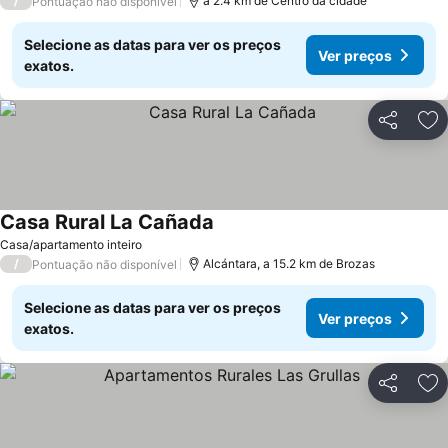
/
a 2.4 km de Centro da cidade
Pontuação não disponível
Selecione as datas para ver os preços
Ver preços
exatos.
Partilhar
Ad
Casa Rural La Cañada
Casa/apartamento inteiro
/
Alcántara, a 15.2 km de Brozas
Pontuação não disponível
Selecione as datas para ver os preços
Ver preços
exatos.
Partilhar
Ad