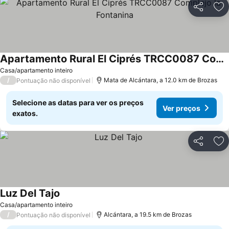
Partilhar
Ad
Apartamento Rural El Ciprés TRCC0087 Complejo la Fontanina
Casa/apartamento inteiro
/
Mata de Alcántara, a 12.0 km de Brozas
Pontuação não disponível
Selecione as datas para ver os preços
Ver preços
exatos.
Partilhar
Ad
Luz Del Tajo
Casa/apartamento inteiro
/
Alcántara, a 19.5 km de Brozas
Pontuação não disponível