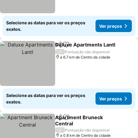
Selecione as datas para ver os preços
Ver preços
exatos.
Deluxe Apartments Lantl
Partilhar
Adicionar aos favoritos
V
/
Pontuação não disponível
a 6.7 km de Centro da cidade
Selecione as datas para ver os preços
Ver preços
exatos.
Apartment Bruneck
Partilhar
Adicionar aos favoritos
Central
Ver preços
/
Pontuação não disponível
a 0.8 km de Centro da cidade