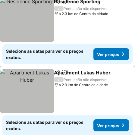
Residence Sporting
Partilhar
Adicionar aos favoritos
Ver pr
/
Pontuação não disponível
a 2.3 km de Centro da cidade
Selecione as datas para ver os preços
Ver preços
exatos.
Apartment Lukas Huber
Partilhar
Adicionar aos favoritos
Ve
/
Pontuação não disponível
a 2.9 km de Centro da cidade
Selecione as datas para ver os preços
Ver preços
exatos.