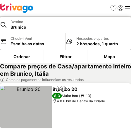
Favoritos
Iniciar
Me
Destino
Brunico
Check-in/out
Hóspedes e quartos
Escolha as datas
2 hóspedes, 1 quarto.
Ordenar
Filtrar
Mapa
Compare preços de Casa/apartamento inteiro
em Brunico, Itália
Como os pagamentos influenciam os resultados
Brunico 20
Partilhar
Adicionar aos favoritos
Ver preços
8,3
Muito boa
13
a 0.8 km de Centro da cidade