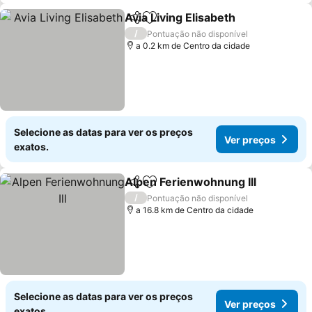
Avia Living Elisabeth
Partilhar
Adicionar aos favoritos
Ver p
/
Pontuação não disponível
a 0.2 km de Centro da cidade
Selecione as datas para ver os preços
Ver preços
exatos.
Alpen Ferienwohnung Ill
Partilhar
Adicionar aos favoritos
Ve
/
Pontuação não disponível
a 16.8 km de Centro da cidade
Selecione as datas para ver os preços
Ver preços
exatos.