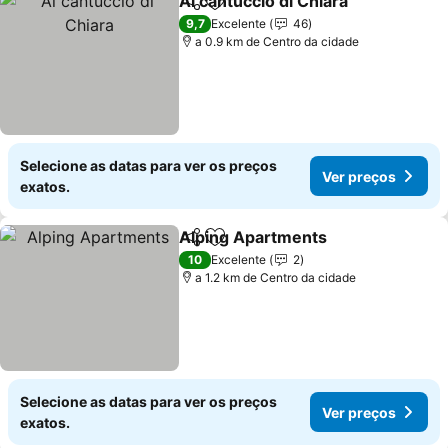
Al cantuccio di Chiara
Partilhar
Adicionar aos favoritos
Ver 
9,7
Excelente
46
a 0.9 km de Centro da cidade
Selecione as datas para ver os preços
Ver preços
exatos.
Alping Apartments
Partilhar
Adicionar aos favoritos
Ver pre
10
Excelente
2
a 1.2 km de Centro da cidade
Selecione as datas para ver os preços
Ver preços
exatos.