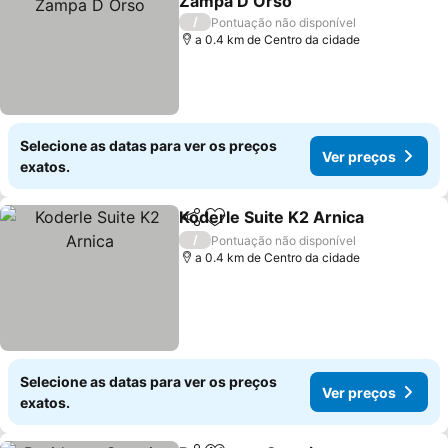
Zampa D Orso
Ver preços
/
Pontuação não disponível
a 0.4 km de Centro da cidade
Selecione as datas para ver os preços
Ver preços
exatos.
Koderle Suite K2 Arnica
Partilhar
Adicionar aos favoritos
Ve
/
Pontuação não disponível
a 0.4 km de Centro da cidade
Selecione as datas para ver os preços
Ver preços
exatos.