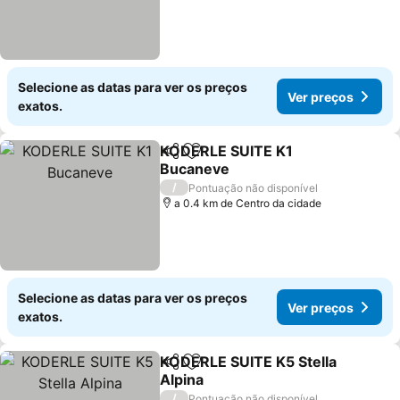
Selecione as datas para ver os preços
Ver preços
exatos.
KODERLE SUITE K1
Partilhar
Adicionar aos favoritos
Bucaneve
Ver preços
/
Pontuação não disponível
a 0.4 km de Centro da cidade
Selecione as datas para ver os preços
Ver preços
exatos.
KODERLE SUITE K5 Stella
Partilhar
Adicionar aos favoritos
Alpina
Ver preços
/
Pontuação não disponível