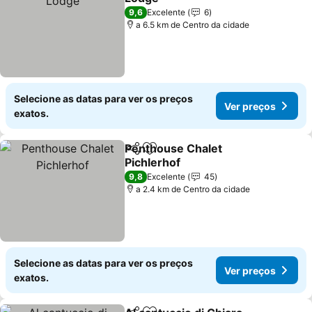
Ver preços
9,6
Excelente
6
a 6.5 km de Centro da cidade
Selecione as datas para ver os preços
Ver preços
exatos.
Penthouse Chalet
Partilhar
Adicionar aos favoritos
Pichlerhof
Ver preços
9,8
Excelente
45
a 2.4 km de Centro da cidade
Selecione as datas para ver os preços
Ver preços
exatos.