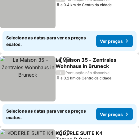
a 0.4 km de Centro da cidade
Selecione as datas para ver os preços
Ver preços
exatos.
La Maison 35 - Zentrales
Partilhar
Adicionar aos favoritos
Wohnhaus in Bruneck
Ver preços
/
Pontuação não disponível
a 0.2 km de Centro da cidade
Selecione as datas para ver os preços
Ver preços
exatos.
KODERLE SUITE K4
Partilhar
Adicionar aos favoritos