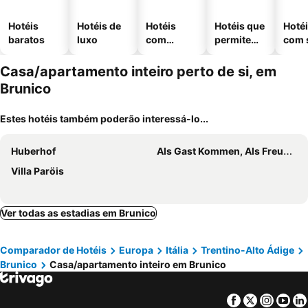
Hotéis
Hotéis de
Hotéis
Hotéis que
Hoté
baratos
luxo
com
permitem
com 
piscinas
animais
Casa/apartamento inteiro perto de si, em
Brunico
Estes hotéis também poderão interessá-lo...
Huberhof
Als Gast Kommen, Als Freund Gehen .
Villa Paröis
Ver todas as estadias em Brunico
Comparador de Hotéis
Europa
Itália
Trentino-Alto Ádige
Brunico
Casa/apartamento inteiro em Brunico
Facebook
Twitter
Insta
Yo