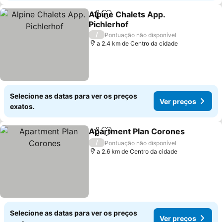
Alpine Chalets App.
Partilhar
Adicionar aos favoritos
Pichlerhof
Ver preços
/
Pontuação não disponível
a 2.4 km de Centro da cidade
Selecione as datas para ver os preços
Ver preços
exatos.
Apartment Plan Corones
Partilhar
Adicionar aos favoritos
V
/
Pontuação não disponível
a 2.6 km de Centro da cidade
Selecione as datas para ver os preços
Ver preços