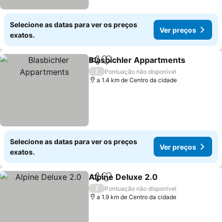
Selecione as datas para ver os preços
Ver preços
exatos.
Blasbichler Appartments
Partilhar
Adicionar aos favoritos
V
/
Pontuação não disponível
a 1.4 km de Centro da cidade
Selecione as datas para ver os preços
Ver preços
exatos.
Alpine Deluxe 2.0
Partilhar
Adicionar aos favoritos
Ver preç
/
Pontuação não disponível
a 1.9 km de Centro da cidade