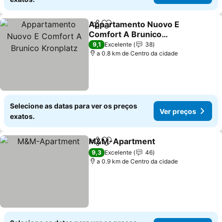
Appartamento Nuovo E
Partilhar
Adicionar aos favoritos
Comfort A Brunico
Kronplatz
Ver preços
9,1
Excelente
38
a 0.8 km de Centro da cidade
Selecione as datas para ver os preços
Ver preços
exatos.
M&M-Apartment
Partilhar
Adicionar aos favoritos
Ver preç
9,3
Excelente
46
a 0.9 km de Centro da cidade