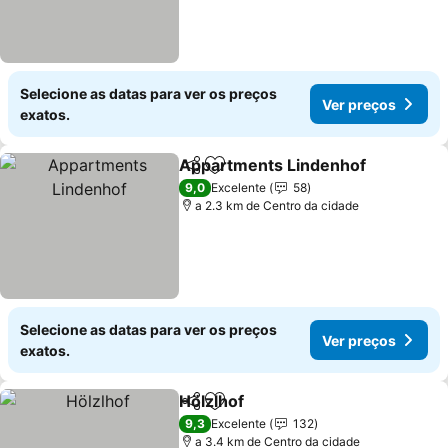
Selecione as datas para ver os preços
Ver preços
exatos.
Appartments Lindenhof
Partilhar
Adicionar aos favoritos
Ve
9,0
Excelente
58
a 2.3 km de Centro da cidade
Selecione as datas para ver os preços
Ver preços
exatos.
Hölzlhof
Partilhar
Adicionar aos favoritos
Ver preços
9,3
Excelente
132
a 3.4 km de Centro da cidade