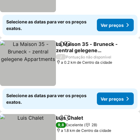
Selecione as datas para ver os preços
Ver preços
exatos.
La Maison 35 - Bruneck -
Partilhar
Adicionar aos favoritos
zentral gelegene
Appartments
Ver preços
/
Pontuação não disponível
a 0.2 km de Centro da cidade
Selecione as datas para ver os preços
Ver preços
exatos.
Luis Chalet
Partilhar
Adicionar aos favoritos
Ver preços
9,8
Excelente
28
a 1.8 km de Centro da cidade