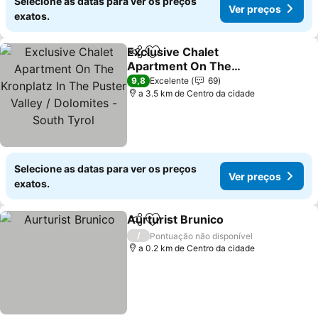
Selecione as datas para ver os preços
Ver preços
exatos.
Exclusive Chalet
Partilhar
Adicionar aos favoritos
Apartment On The
Kronplatz In The Puster
Ver preços
9,8
Excelente
69
Valley / Dolomites - South
a 3.5 km de Centro da cidade
Tyrol
Selecione as datas para ver os preços
Ver preços
exatos.
Aurturist Brunico
Partilhar
Adicionar aos favoritos
Ver preç
/
Pontuação não disponível
a 0.2 km de Centro da cidade