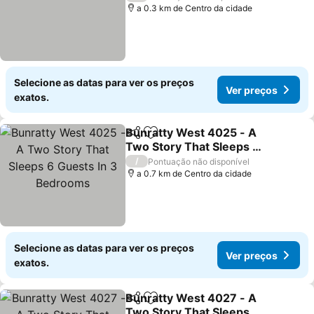
a 0.3 km de Centro da cidade
Selecione as datas para ver os preços
Ver preços
exatos.
Bunratty West 4025 - A
Partilhar
Adicionar aos favoritos
Two Story That Sleeps 6
Guests In 3 Bedrooms
Ver preços
/
Pontuação não disponível
a 0.7 km de Centro da cidade
Selecione as datas para ver os preços
Ver preços
exatos.
Bunratty West 4027 - A
Partilhar
Adicionar aos favoritos
Two Story That Sleeps 6