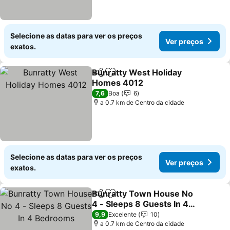
Selecione as datas para ver os preços
Ver preços
exatos.
Bunratty West Holiday
Partilhar
Adicionar aos favoritos
Homes 4012
Ver preços
7,6
Boa
6
a 0.7 km de Centro da cidade
Selecione as datas para ver os preços
Ver preços
exatos.
Bunratty Town House No
Partilhar
Adicionar aos favoritos
4 - Sleeps 8 Guests In 4
Bedrooms
Ver preços
9,9
Excelente
10
a 0.7 km de Centro da cidade