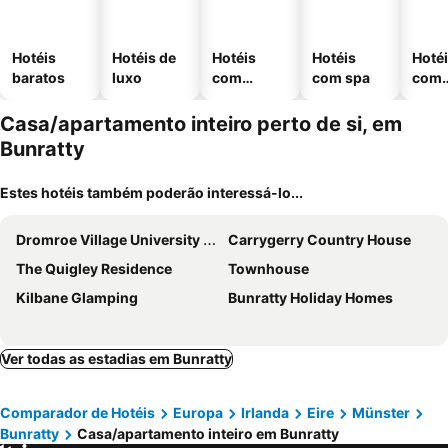
Hotéis
Hotéis de
Hotéis
Hotéis
Hoté
baratos
luxo
com
com spa
com
piscinas
esta
ment
Casa/apartamento inteiro perto de si, em
Bunratty
Estes hotéis também poderão interessá-lo...
Dromroe Village University of Limerick
Carrygerry Country House
The Quigley Residence
Townhouse
Kilbane Glamping
Bunratty Holiday Homes
Ver todas as estadias em Bunratty
Comparador de Hotéis
Europa
Irlanda
Eire
Münster
Bunratty
Casa/apartamento inteiro em Bunratty