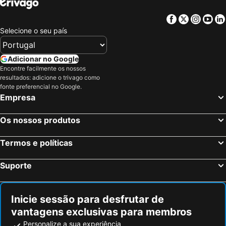
Facebook
Twitter
Insta
Yo
Selecione o seu país
Adicionar no Google
Encontre facilmente os nossos
resultados: adicione o trivago como
fonte preferencial no Google.
Empresa
Os nossos produtos
Termos e políticas
Suporte
Inicie sessão para desfrutar de
vantagens exclusivas para membros
Personalize a sua experiência