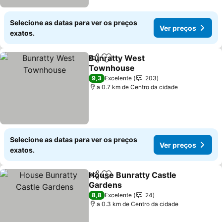
Selecione as datas para ver os preços
Ver preços
exatos.
Bunratty West
Partilhar
Adicionar aos favoritos
Townhouse
Ver preços
9,3
Excelente
203
a 0.7 km de Centro da cidade
Selecione as datas para ver os preços
Ver preços
exatos.
House Bunratty Castle
Partilhar
Adicionar aos favoritos
Gardens
Ver preços
8,8
Excelente
24
a 0.3 km de Centro da cidade