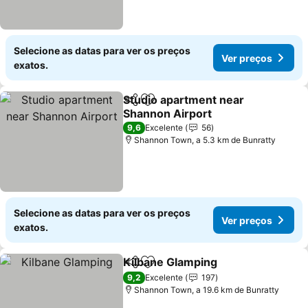
Selecione as datas para ver os preços
Ver preços
exatos.
Studio apartment near
Partilhar
Adicionar aos favoritos
Shannon Airport
Ver preços
9,6
Excelente
56
Shannon Town, a 5.3 km de Bunratty
Selecione as datas para ver os preços
Ver preços
exatos.
Kilbane Glamping
Partilhar
Adicionar aos favoritos
Ver preç
9,2
Excelente
197
Shannon Town, a 19.6 km de Bunratty