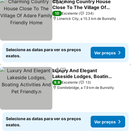
Charming Country House
Partilhar
Adicionar aos favoritos
Close To The Village Of
Adare Family Friendly
Ver preços
10
Excelente
234
Home
Limerick City, a 15.3 km de Bunratty
Selecione as datas para ver os preços
Ver preços
exatos.
Luxury And Elegant
Partilhar
Adicionar aos favoritos
Lakeside Lodges, Boating
Activities And Pet
Ver preços
9,9
Excelente
13
Friendly.n
Sixmilebridge, a 7.9 km de Bunratty
Selecione as datas para ver os preços
Ver preços
exatos.