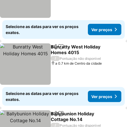
Selecione as datas para ver os preços
Ver preços
exatos.
Bunratty West Holiday
Partilhar
Adicionar aos favoritos
Homes 4015
Ver preços
/
Pontuação não disponível
a 0.7 km de Centro da cidade
Selecione as datas para ver os preços
Ver preços
exatos.
Ballybunion Holiday
Partilhar
Adicionar aos favoritos
Cottage No.14
Ver preços
/
Pontuação não disponível