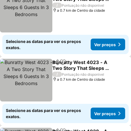
Guests In 3 Bedrooms
Ver preços
/
Pontuação não disponível
a 0.7 km de Centro da cidade
Selecione as datas para ver os preços
Ver preços
exatos.
Bunratty West 4023 - A
Partilhar
Adicionar aos favoritos
Two Story That Sleeps 6
Guests In 3 Bedrooms
Ver preços
/
Pontuação não disponível
a 0.7 km de Centro da cidade
Selecione as datas para ver os preços
Ver preços
exatos.