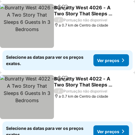
Bunratty West 4026 - A
Partilhar
Adicionar aos favoritos
Two Story That Sleeps 6
Guests In 3 Bedrooms
Ver preços
/
Pontuação não disponível
a 0.7 km de Centro da cidade
Selecione as datas para ver os preços
Ver preços
exatos.
Bunratty West 4022 - A
Partilhar
Adicionar aos favoritos
Two Story That Sleeps 6
Guests In 3 Bedrooms
Ver preços
/
Pontuação não disponível
a 0.7 km de Centro da cidade
Selecione as datas para ver os preços
Ver preços
exatos.