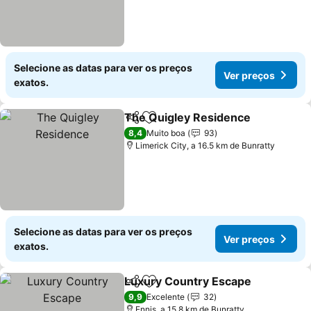
Selecione as datas para ver os preços
Ver preços
exatos.
The Quigley Residence
Partilhar
Adicionar aos favoritos
Ve
8,4
Muito boa
93
Limerick City, a 16.5 km de Bunratty
Selecione as datas para ver os preços
Ver preços
exatos.
Luxury Country Escape
Partilhar
Adicionar aos favoritos
Ve
9,9
Excelente
32
Ennis, a 15.8 km de Bunratty