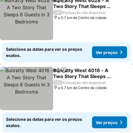
Bunratty West 4028 - A
Partilhar
Adicionar aos favoritos
Two Story That Sleeps 6
Guests In 3 Bedrooms
Ver preços
/
Pontuação não disponível
a 0.7 km de Centro da cidade
Selecione as datas para ver os preços
Ver preços
exatos.
Bunratty West 4016 - A
Partilhar
Adicionar aos favoritos
Two Story That Sleeps 6
Guests In 3 Bedrooms
Ver preços
/
Pontuação não disponível
a 0.7 km de Centro da cidade
Selecione as datas para ver os preços
Ver preços
exatos.