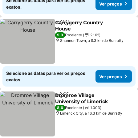
Selecione as datas para ver os preços
Ver preços
exatos.
Carrygerry Country
Partilhar
Adicionar aos favoritos
House
Ver preços
9,3
Excelente
2.162
Shannon Town, a 8.3 km de Bunratty
Selecione as datas para ver os preços
Ver preços
exatos.
Dromroe Village
Partilhar
Adicionar aos favoritos
University of Limerick
Ver preços
8,6
Excelente
1.003
Limerick City, a 16.3 km de Bunratty