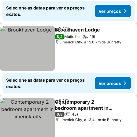
Selecione as datas para ver os preços
Ver preços
exatos.
Brookhaven Lodge
Partilhar
Adicionar aos favoritos
Ver pre
8,2
Muito boa
19
Limerick City, a 15.0 km de Bunratty
Selecione as datas para ver os preços
Ver preços
exatos.
Contemporary 2
Partilhar
Adicionar aos favoritos
bedroom apartment in
limerick city
Ver preços
6,8
43
Limerick City, a 13.4 km de Bunratty