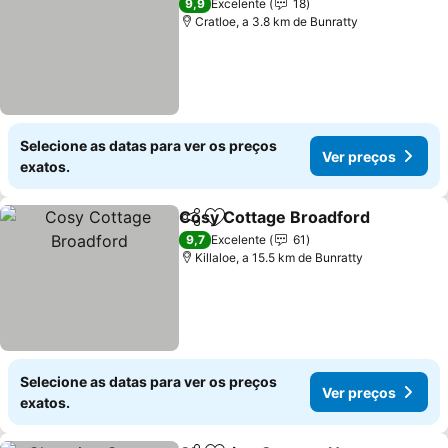
9,9
Excelente
18
Cratloe, a 3.8 km de Bunratty
Selecione as datas para ver os preços
Ver preços
exatos.
Cosy Cottage Broadford
Partilhar
Adicionar aos favoritos
V
9,7
Excelente
61
Killaloe, a 15.5 km de Bunratty
Selecione as datas para ver os preços
Ver preços
exatos.