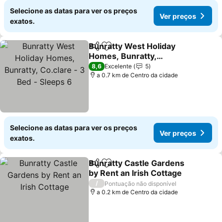
Selecione as datas para ver os preços
Ver preços
exatos.
Bunratty West Holiday
Partilhar
Adicionar aos favoritos
Homes, Bunratty,
Co.clare - 3 Bed - Sleeps
Ver preços
8,6
Excelente
5
6
a 0.7 km de Centro da cidade
Selecione as datas para ver os preços
Ver preços
exatos.
Bunratty Castle Gardens
Partilhar
Adicionar aos favoritos
by Rent an Irish Cottage
Ver preços
/
Pontuação não disponível
a 0.2 km de Centro da cidade