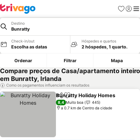
Favoritos
Iniciar
Me
Destino
Bunratty
Check-in/out
Hóspedes e quartos
Escolha as datas
2 hóspedes, 1 quarto.
Ordenar
Filtrar
Mapa
Compare preços de Casa/apartamento inteiro
em Bunratty, Irlanda
Como os pagamentos influenciam os resultados
Bunratty Holiday Homes
Partilhar
Adicionar aos favoritos
V
8,4
Muito boa
445
a 0.7 km de Centro da cidade