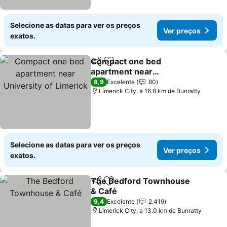
Selecione as datas para ver os preços
Ver preços
exatos.
Compact one bed
Partilhar
Adicionar aos favoritos
apartment near
University of Limerick
Ver preços
8,9
Excelente
80
Limerick City, a 16.8 km de Bunratty
Selecione as datas para ver os preços
Ver preços
exatos.
The Bedford Townhouse
Partilhar
Adicionar aos favoritos
& Café
Ver preços
9,4
Excelente
2.419
Limerick City, a 13.0 km de Bunratty