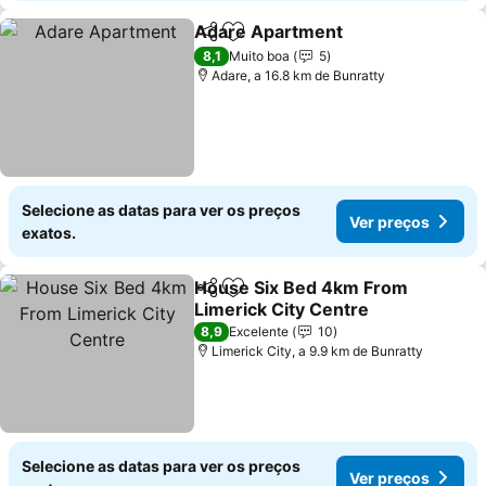
Adare Apartment
Partilhar
Adicionar aos favoritos
Ver preç
8,1
Muito boa
5
Adare, a 16.8 km de Bunratty
Selecione as datas para ver os preços
Ver preços
exatos.
House Six Bed 4km From
Partilhar
Adicionar aos favoritos
Limerick City Centre
Ver preços
8,9
Excelente
10
Limerick City, a 9.9 km de Bunratty
Selecione as datas para ver os preços
Ver preços