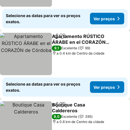
Selecione as datas para ver os preços
Ver preços
exatos.
Apartamento RÚSTICO
Partilhar
Adicionar aos favoritos
ÁRABE en el CORAZÓN
de Córdoba
Ver preços
9,1
Excelente
99
a 0.4 km de Centro da cidade
Selecione as datas para ver os preços
Ver preços
exatos.
Boutique Casa
Partilhar
Adicionar aos favoritos
Caldereros
Ver preços
9,0
Excelente
395
a 0.6 km de Centro da cidade