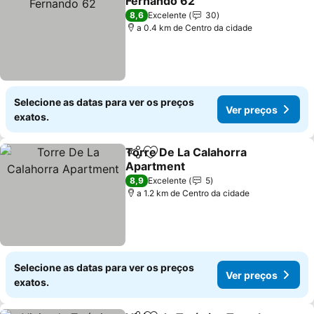
Fernando 62
Ver preços
8,6
Excelente
30
a 0.4 km de Centro da cidade
Selecione as datas para ver os preços
Ver preços
exatos.
Torre De La Calahorra
Partilhar
Adicionar aos favoritos
Apartment
Ver preços
8,9
Excelente
5
a 1.2 km de Centro da cidade
Selecione as datas para ver os preços
Ver preços
exatos.