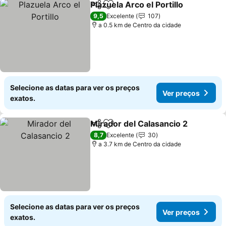
Plazuela Arco el Portillo
Partilhar
Adicionar aos favoritos
Ve
9,5
Excelente
107
a 0.5 km de Centro da cidade
Selecione as datas para ver os preços
Ver preços
exatos.
Mirador del Calasancio 2
Partilhar
Adicionar aos favoritos
V
8,7
Excelente
30
a 3.7 km de Centro da cidade
Selecione as datas para ver os preços
Ver preços
exatos.