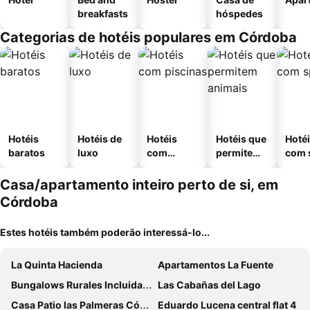
breakfasts
hóspedes
Categorias de hotéis populares em Córdoba
Hotéis
Hotéis de
Hotéis
Hotéis que
Hoté
baratos
luxo
com
permitem
com 
piscinas
animais
Casa/apartamento inteiro perto de si, em
Córdoba
Estes hotéis também poderão interessá-lo...
La Quinta Hacienda
Apartamentos La Fuente
Bungalows Rurales Incluida Piscina 2 Columnas
Las Cabañas del Lago
Casa Patio las Palmeras Córdoba con piscina
Eduardo Lucena central flat 4