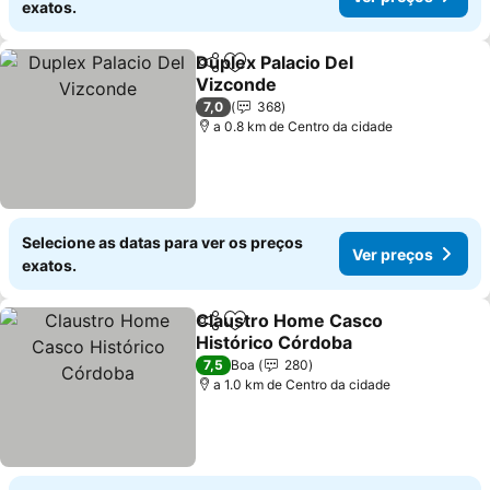
exatos.
Duplex Palacio Del
Partilhar
Adicionar aos favoritos
Vizconde
Ver preços
7,0
368
a 0.8 km de Centro da cidade
Selecione as datas para ver os preços
Ver preços
exatos.
Claustro Home Casco
Partilhar
Adicionar aos favoritos
Histórico Córdoba
Ver preços
7,5
Boa
280
a 1.0 km de Centro da cidade