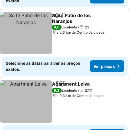
exatos.
Suite Patio de los
Partilhar
Adicionar aos favoritos
Naranjos
Ver preços
8,6
Excelente
23
a 0.3 km de Centro da cidade
Selecione as datas para ver os preços
Ver preços
exatos.
Apartment Leiva
Partilhar
Adicionar aos favoritos
Ver preço
9,2
Excelente
277
a 0.3 km de Centro da cidade