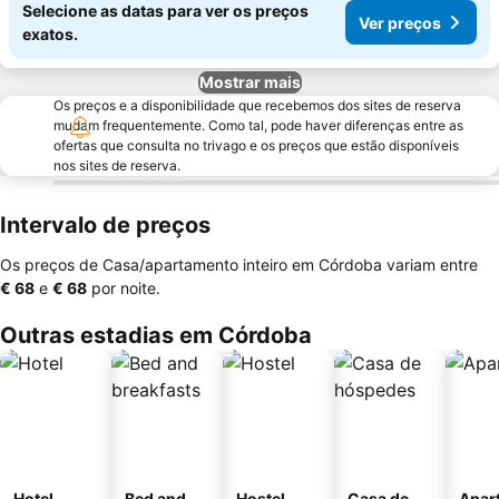
Selecione as datas para ver os preços
Ver preços
exatos.
Mostrar mais
Os preços e a disponibilidade que recebemos dos sites de reserva
mudam frequentemente. Como tal, pode haver diferenças entre as
ofertas que consulta no trivago e os preços que estão disponíveis
nos sites de reserva.
Intervalo de preços
Os preços de Casa/apartamento inteiro em Córdoba variam entre
‎€ 68
e
‎€ 68
por noite.
Outras estadias em Córdoba
Hotel
Bed and
Hostel
Casa de
Apar