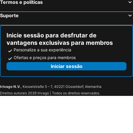
Termos e políticas
La Cabana Del Alcornoque
Chimihome
Mamre Hostel
Atico Casa Lola
Suporte
Apartamentos Azonaicas Centro Tendillas
Apartamento El Rincón de la Verdad
Puente a la Mezquita - Free Parking
AL-QUIVIR Suites
Inicie sessão para desfrutar de
Apartamento Alfonso Xii Centro Cordoba
vantagens exclusivas para membros
Personalize a sua experiência
Ofertas e preços para membros
Iniciar sessão
trivago N.V.
, Kesselstraße 5 – 7, 40221 Düsseldorf, Alemanha
Direitos autorais 2026 trivago | Todos os direitos reservados.