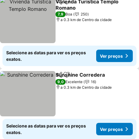
Vivienda Turística Templo
Partilhar
Adicionar aos favoritos
Romano
Ver preços
7,9
Boa
250
a 0.3 km de Centro da cidade
Selecione as datas para ver os preços
Ver preços
exatos.
Sunshine Corredera
Partilhar
Adicionar aos favoritos
Ver p
9,0
Excelente
16
a 0.3 km de Centro da cidade
Selecione as datas para ver os preços
Ver preços
exatos.