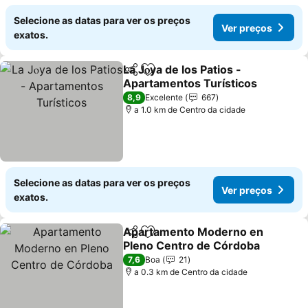
Selecione as datas para ver os preços
Ver preços
exatos.
La Jⲟya de los Patios -
Partilhar
Adicionar aos favoritos
Apartamentos Turísticos
Ver preços
8,9
Excelente
667
a 1.0 km de Centro da cidade
Selecione as datas para ver os preços
Ver preços
exatos.
Apartamento Moderno en
Partilhar
Adicionar aos favoritos
Pleno Centro de Córdoba
Ver preços
7,6
Boa
21
a 0.3 km de Centro da cidade