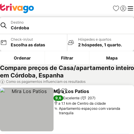
Favoritos
Iniciar
Me
Destino
Córdoba
Check-in/out
Hóspedes e quartos
Escolha as datas
2 hóspedes, 1 quarto.
Ordenar
Filtrar
Mapa
Compare preços de Casa/apartamento inteiro
em Córdoba, Espanha
Como os pagamentos influenciam os resultados
Mira Los Patios
Partilhar
Adicionar aos favoritos
Ver preços
9,6
Excelente
207
a 1.1 km de Centro da cidade
Apartamento espaçoso com varanda
tranquila