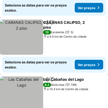
Selecione as datas para ver os preços
Ver preços
exatos.
CABANAS CALIPSO, 2
Partilhar
Adicionar aos favoritos
piso
Ver preços
10
Excelente
5
a 6.4 km de Centro da cidade
Selecione as datas para ver os preços
Ver preços
exatos.
Las Cabañas del Lago
Partilhar
Adicionar aos favoritos
Ver 
8,2
Muito boa
199
a 10.4 km de Centro da cidade