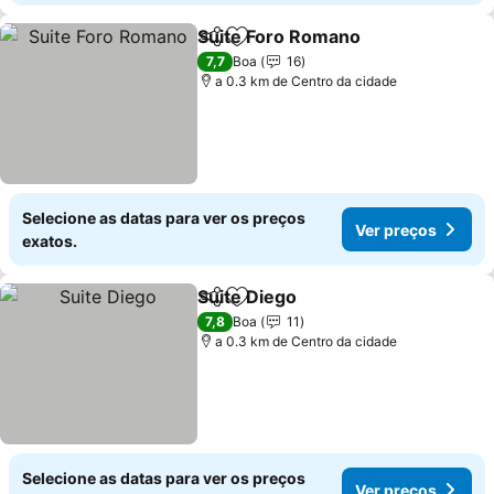
Suite Foro Romano
Partilhar
Adicionar aos favoritos
Ver pre
7,7
Boa
16
a 0.3 km de Centro da cidade
Selecione as datas para ver os preços
Ver preços
exatos.
Suite Diego
Partilhar
Adicionar aos favoritos
Ver preços
7,8
Boa
11
a 0.3 km de Centro da cidade
Selecione as datas para ver os preços
Ver preços