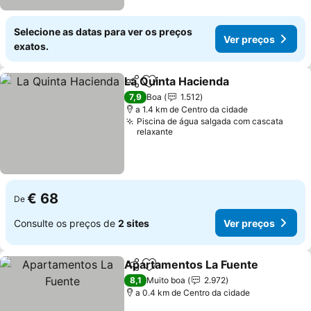
Selecione as datas para ver os preços
Ver preços
exatos.
La Quinta Hacienda
Partilhar
Adicionar aos favoritos
Ver pr
7,9
Boa
1.512
a 1.4 km de Centro da cidade
Piscina de água salgada com cascata
relaxante
€ 68
De
Consulte os preços de
2 sites
Ver preços
Apartamentos La Fuente
Partilhar
Adicionar aos favoritos
V
8,1
Muito boa
2.972
a 0.4 km de Centro da cidade