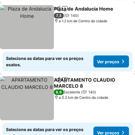
Plaza de Andalucía Home
Partilhar
Adicionar aos favoritos
V
7,3
140
a 1.2 km de Centro da cidade
Selecione as datas para ver os preços
Ver preços
exatos.
APARTAMENTO CLAUDIO
Partilhar
Adicionar aos favoritos
MARCELO 8
Ver preços
8,6
Excelente
140
a 0.2 km de Centro da cidade
Selecione as datas para ver os preços
Ver preços