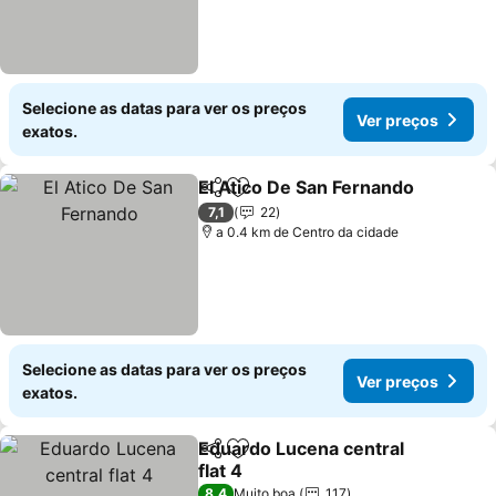
Selecione as datas para ver os preços
Ver preços
exatos.
El Atico De San Fernando
Partilhar
Adicionar aos favoritos
V
7,1
22
a 0.4 km de Centro da cidade
Selecione as datas para ver os preços
Ver preços
exatos.
Eduardo Lucena central
Partilhar
Adicionar aos favoritos
flat 4
Ver preços
8,4
Muito boa
117