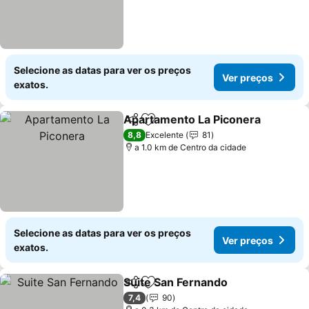
Selecione as datas para ver os preços
Ver preços
exatos.
Apartamento La Piconera
Partilhar
Adicionar aos favoritos
8,8
Excelente
81
a 1.0 km de Centro da cidade
Selecione as datas para ver os preços
Ver preços
exatos.
Suite San Fernando
Partilhar
Adicionar aos favoritos
Ver pr
7,4
90