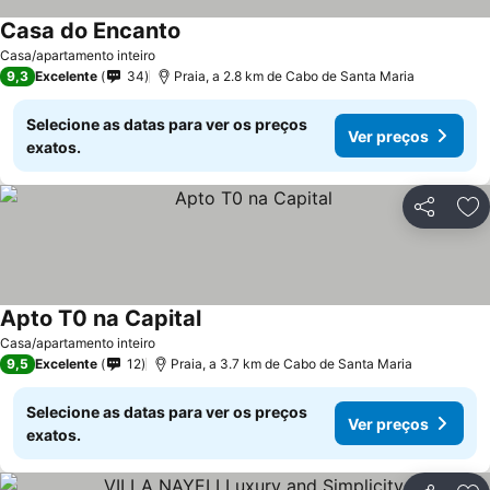
Casa do Encanto
Casa/apartamento inteiro
9,3
Excelente
34
Praia, a 2.8 km de Cabo de Santa Maria
Selecione as datas para ver os preços
Ver preços
exatos.
Partilhar
Ad
Apto T0 na Capital
Casa/apartamento inteiro
9,5
Excelente
12
Praia, a 3.7 km de Cabo de Santa Maria
Selecione as datas para ver os preços
Ver preços
exatos.