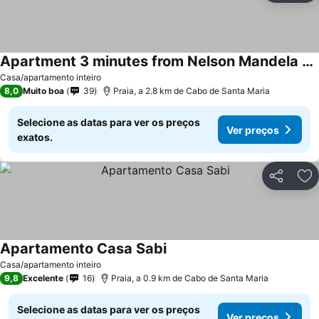
Apartment 3 minutes from Nelson Mandela Airport
Casa/apartamento inteiro
8,0
Muito boa
39
Praia, a 2.8 km de Cabo de Santa Maria
Selecione as datas para ver os preços
Ver preços
exatos.
Partilhar
Ad
Apartamento Casa Sabi
Casa/apartamento inteiro
9,8
Excelente
16
Praia, a 0.9 km de Cabo de Santa Maria
Selecione as datas para ver os preços
Ver preços