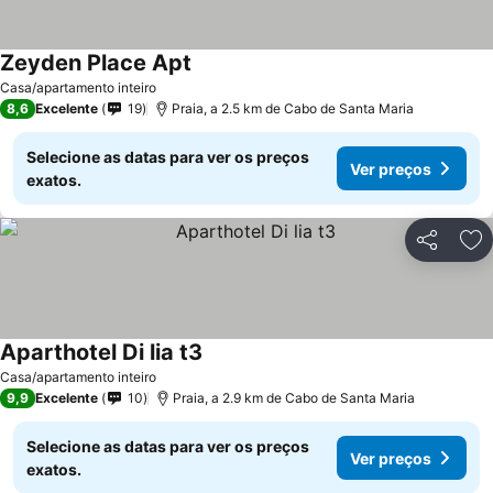
Zeyden Place Apt
Casa/apartamento inteiro
8,6
Excelente
19
Praia, a 2.5 km de Cabo de Santa Maria
Selecione as datas para ver os preços
Ver preços
exatos.
Partilhar
Ad
Aparthotel Di lia t3
Casa/apartamento inteiro
9,9
Excelente
10
Praia, a 2.9 km de Cabo de Santa Maria
Selecione as datas para ver os preços
Ver preços
exatos.