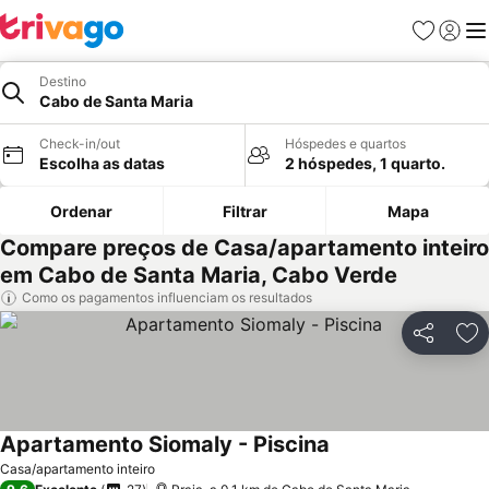
Favoritos
Iniciar
Me
Destino
Cabo de Santa Maria
Check-in/out
Hóspedes e quartos
Escolha as datas
2 hóspedes, 1 quarto.
Ordenar
Filtrar
Mapa
Compare preços de Casa/apartamento inteiro
em Cabo de Santa Maria, Cabo Verde
Como os pagamentos influenciam os resultados
Partilhar
Ad
Apartamento Siomaly - Piscina
Casa/apartamento inteiro