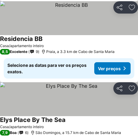
Partilhar
Ad
Residencia BB
Casa/apartamento inteiro
8,5
Excelente
9
Praia, a 3.3 km de Cabo de Santa Maria
Selecione as datas para ver os preços
Ver preços
exatos.
Partilhar
Ad
Elys Place By The Sea
Casa/apartamento inteiro
7,9
Boa
6
São Domingos, a 15.7 km de Cabo de Santa Maria