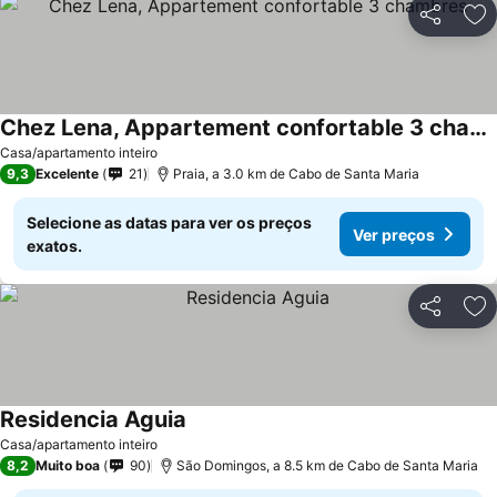
Partilhar
Ad
Chez Lena, Appartement confortable 3 chambres
Casa/apartamento inteiro
9,3
Excelente
21
Praia, a 3.0 km de Cabo de Santa Maria
Selecione as datas para ver os preços
Ver preços
exatos.
Partilhar
Ad
Residencia Aguia
Casa/apartamento inteiro
8,2
Muito boa
90
São Domingos, a 8.5 km de Cabo de Santa Maria