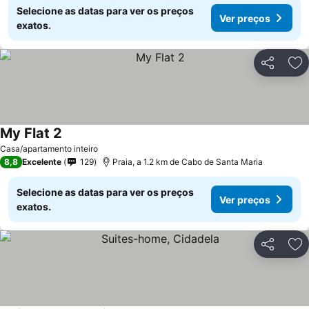
Selecione as datas para ver os preços
Ver preços
exatos.
Partilhar
Ad
My Flat 2
Casa/apartamento inteiro
8,8
Excelente
129
Praia, a 1.2 km de Cabo de Santa Maria
Selecione as datas para ver os preços
Ver preços
exatos.
Partilhar
Ad