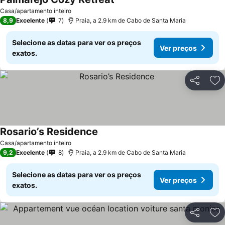
Casa/apartamento inteiro
8,9
Excelente
7
Praia, a 2.9 km de Cabo de Santa Maria
Selecione as datas para ver os preços
Ver preços
exatos.
Partilhar
Ad
Rosario’s Residence
Casa/apartamento inteiro
9,2
Excelente
8
Praia, a 2.9 km de Cabo de Santa Maria
Selecione as datas para ver os preços
Ver preços
exatos.
Partilhar
Ad