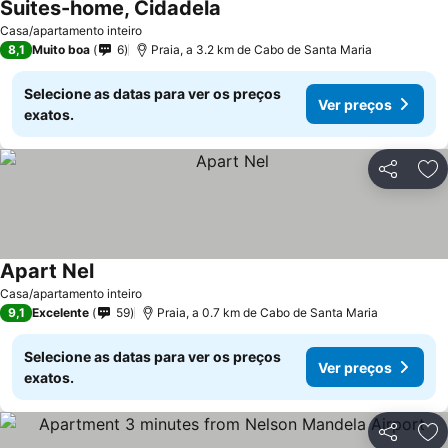
Suites-home, Cidadela
Casa/apartamento inteiro
8,1
Muito boa
6
Praia, a 3.2 km de Cabo de Santa Maria
Selecione as datas para ver os preços
Ver preços
exatos.
Partilhar
Ad
Apart Nel
Casa/apartamento inteiro
9,1
Excelente
59
Praia, a 0.7 km de Cabo de Santa Maria
Selecione as datas para ver os preços
Ver preços
exatos.
Partilhar
Ad