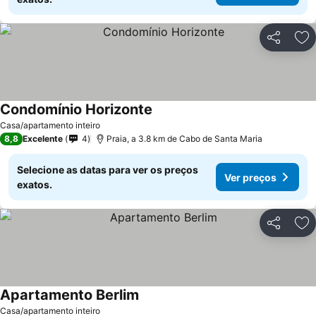
Partilhar
Ad
Condomínio Horizonte
Casa/apartamento inteiro
8,8
Excelente
4
Praia, a 3.8 km de Cabo de Santa Maria
Selecione as datas para ver os preços
Ver preços
exatos.
Partilhar
Ad
Apartamento Berlim
Casa/apartamento inteiro