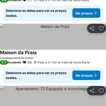
9,6
Excelente
27
Praia, a 0.1 km de Cabo de Santa Maria
Selecione as datas para ver os preços
Ver preços
exatos.
Partilhar
Ad
Maison da Praia
Casa/apartamento inteiro
8,9
Excelente
56
Praia, a 3.7 km de Cabo de Santa Maria
Selecione as datas para ver os preços
Ver preços
exatos.
Partilhar
Ad