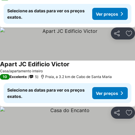
Selecione as datas para ver os preços
Ver preços
exatos.
Partilhar
Ad
Apart JC Edificio Victor
Casa/apartamento inteiro
10
Excelente
5
Praia, a 3.2 km de Cabo de Santa Maria
Selecione as datas para ver os preços
Ver preços
exatos.
Partilhar
Ad