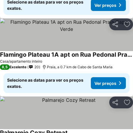
Selecione as datas para ver os preços
Ver preços
exatos.
Partilhar
Ad
Flamingo Plateau 1A apt on Rua Pedonal Praia Cape Verde
Casa/apartamento inteiro
8,5
Excelente
20
Praia, a 0.7 km de Cabo de Santa Maria
Selecione as datas para ver os preços
Ver preços
exatos.
Partilhar
Ad
Palmarejo Cozy Retreat