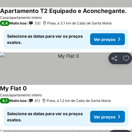
Apartamento T2 Equipado e Aconchegante.
Casa/apartamento inteiro
8,4
Muito boa
33
Praia, a 3.1 km de Cabo de Santa Maria
Selecione as datas para ver os preços
Ver preços
exatos.
Partilhar
Ad
My Flat 0
Casa/apartamento inteiro
8,1
Muito boa
41
Praia, a 1.2 km de Cabo de Santa Maria
Selecione as datas para ver os preços
Ver preços
exatos.