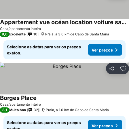
Appartement vue océan location voiture santa monica
Casa/apartamento inteiro
9,6
Excelente
10
Praia, a 3.0 km de Cabo de Santa Maria
Selecione as datas para ver os preços
Ver preços
exatos.
Partilhar
Ad
Borges Place
Casa/apartamento inteiro
8,1
Muito boa
32
Praia, a 1.0 km de Cabo de Santa Maria
Selecione as datas para ver os preços
Ver preços
exatos.