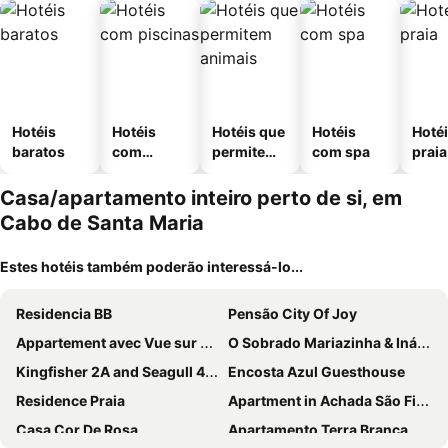
Hotéis
Hotéis
Hotéis que
Hotéis
Hotéi
baratos
com
permitem
com spa
praia
piscinas
animais
Casa/apartamento inteiro perto de si, em
Cabo de Santa Maria
Estes hotéis também poderão interessá-lo...
Residencia BB
Pensão City Of Joy
Appartement avec Vue sur Mer à Praia, Wi-Fi, Navette Aéroport avec supplément
O Sobrado Mariazinha & Inácio Lima
Kingfisher 2A and Seagull 4A Plateau Apartments on Rua Pedonal Praia Cape Verde
Encosta Azul Guesthouse
Residence Praia
Apartment in Achada São Filipe
Casa Cor De Rosa
Apartamento Terra Branca