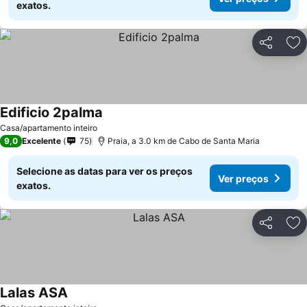
exatos.
Partilhar
Ad
Edificio 2palma
Casa/apartamento inteiro
9,0
Excelente
75
Praia, a 3.0 km de Cabo de Santa Maria
Selecione as datas para ver os preços
Ver preços
exatos.
Partilhar
Ad
Lalas ASA