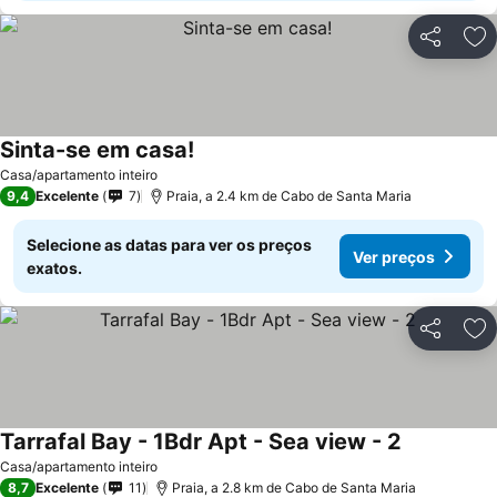
Partilhar
Ad
Sinta-se em casa!
Casa/apartamento inteiro
9,4
Excelente
7
Praia, a 2.4 km de Cabo de Santa Maria
Selecione as datas para ver os preços
Ver preços
exatos.
Partilhar
Ad
Tarrafal Bay - 1Bdr Apt - Sea view - 2
Casa/apartamento inteiro
8,7
Excelente
11
Praia, a 2.8 km de Cabo de Santa Maria