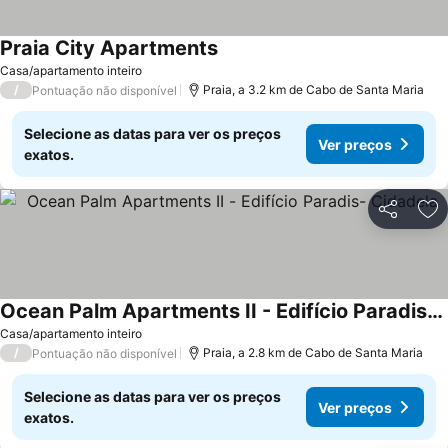
Praia City Apartments
Casa/apartamento inteiro
/
Praia, a 3.2 km de Cabo de Santa Maria
Pontuação não disponível
Selecione as datas para ver os preços
Ver preços
exatos.
Partilhar
Ad
Ocean Palm Apartments II - Edifício Paradis- Cidadela
Casa/apartamento inteiro
/
Praia, a 2.8 km de Cabo de Santa Maria
Pontuação não disponível
Selecione as datas para ver os preços
Ver preços
exatos.