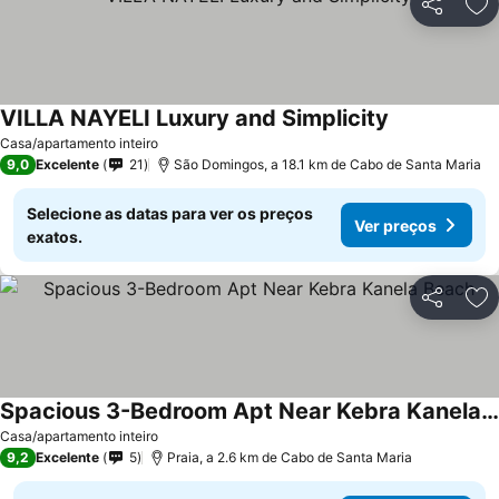
Partilhar
Ad
VILLA NAYELI Luxury and Simplicity
Casa/apartamento inteiro
9,0
Excelente
21
São Domingos, a 18.1 km de Cabo de Santa Maria
Selecione as datas para ver os preços
Ver preços
exatos.
Partilhar
Ad
Spacious 3-Bedroom Apt Near Kebra Kanela Beach
Casa/apartamento inteiro
9,2
Excelente
5
Praia, a 2.6 km de Cabo de Santa Maria