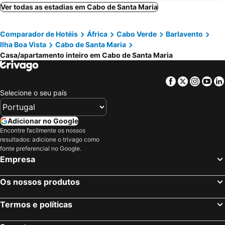
Vila Prainha
Vulcao
Ver todas as estadias em Cabo de Santa Maria
Apartamentos Noz Kaza
Suite Big Lanche
Comparador de Hotéis
África
Cabo Verde
Barlavento
Apartamento Antonio
Apto T1 Comfort
Ilha Boa Vista
Cabo de Santa Maria
Apt. Idilfa
SuAparts
Casa/apartamento inteiro em Cabo de Santa Maria
T1 conforto
Casa Santos
Sea Views Apartments Gamboa
Di Rosa Apartment
Facebook
Twitter
Insta
Yo
Selecione o seu país
Villa Halcyon Caboverde
Casa Cucuia
Spacious 2 bdr apt in Achada St Antonio - LCGR
Prainha Beach Apartment I - Walk to Prainha Beach - AC - Fast WiFi - Easy Check-in
Adicionar no Google
2 Bdr Cozy Apt Near Praca Center, Ac & Fast Wi-fi
Suites-home, Cidadela
Encontre facilmente os nossos
Praia City Apartments
Condominio atlantico ll
resultados: adicione o trivago como
fonte preferencial no Google.
Spacious 3-bdr apartment - Palmarejo Grande - LCGR
Residencia Aguia
Empresa
Os nossos produtos
Termos e políticas