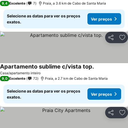
9,4
Excelente
7
Praia, a 3.6 km de Cabo de Santa Maria
Selecione as datas para ver os preços
Ver preços
exatos.
Partilhar
Ad
Apartamento sublime c/vista top.
Casa/apartamento inteiro
9,0
Excelente
72
Praia, a 2.7 km de Cabo de Santa Maria
Selecione as datas para ver os preços
Ver preços
exatos.
Partilhar
Ad