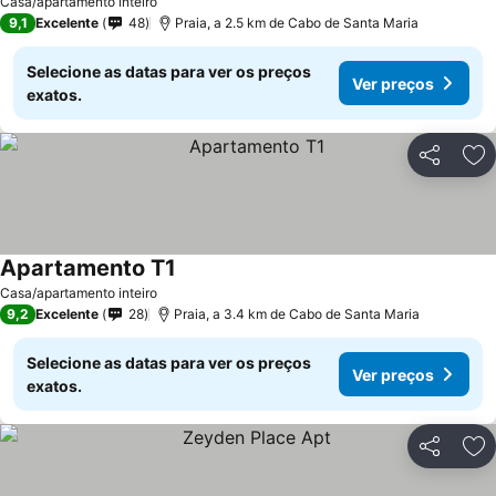
Casa/apartamento inteiro
9,1
Excelente
48
Praia, a 2.5 km de Cabo de Santa Maria
Selecione as datas para ver os preços
Ver preços
exatos.
Partilhar
Ad
Apartamento T1
Casa/apartamento inteiro
9,2
Excelente
28
Praia, a 3.4 km de Cabo de Santa Maria
Selecione as datas para ver os preços
Ver preços
exatos.
Partilhar
Ad