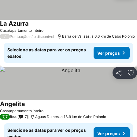
La Azurra
Casa/apartamento inteiro
/
Barra de Valizas, a 6.6 km de Cabo Polonio
Pontuação não disponível
Selecione as datas para ver os preços
Ver preços
exatos.
Partilhar
Ad
Angelita
Casa/apartamento inteiro
7,7
Boa
7
Aguas Dulces, a 13.9 km de Cabo Polonio
Selecione as datas para ver os preços
Ver preços
exatos.