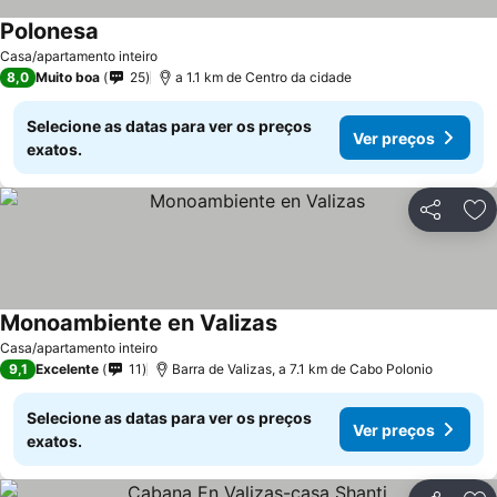
Polonesa
Casa/apartamento inteiro
8,0
Muito boa
25
a 1.1 km de Centro da cidade
Selecione as datas para ver os preços
Ver preços
exatos.
Partilhar
Ad
Monoambiente en Valizas
Casa/apartamento inteiro
9,1
Excelente
11
Barra de Valizas, a 7.1 km de Cabo Polonio
Selecione as datas para ver os preços
Ver preços
exatos.