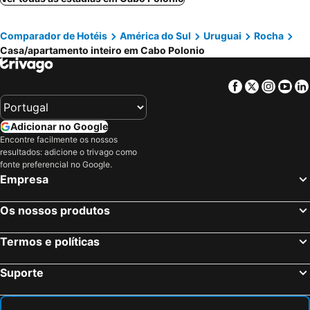
Comparador de Hotéis
América do Sul
Uruguai
Rocha
Casa/apartamento inteiro em Cabo Polonio
Facebook
Twitter
Insta
Yo
Adicionar no Google
Encontre facilmente os nossos
resultados: adicione o trivago como
fonte preferencial no Google.
Empresa
Os nossos produtos
Termos e políticas
Suporte