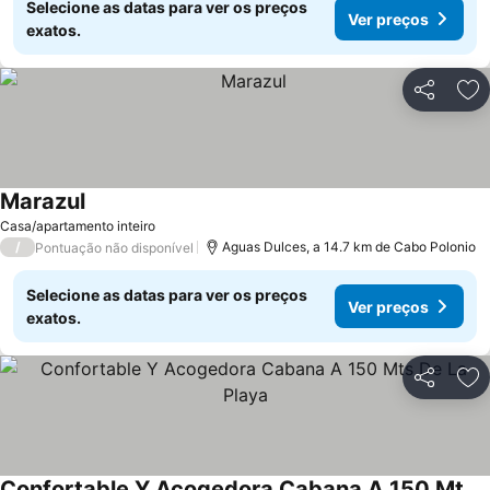
Selecione as datas para ver os preços
Ver preços
exatos.
Partilhar
Ad
Marazul
Casa/apartamento inteiro
/
Aguas Dulces, a 14.7 km de Cabo Polonio
Pontuação não disponível
Selecione as datas para ver os preços
Ver preços
exatos.
Partilhar
Ad
Confortable Y Acogedora Cabana A 150 Mts De La Playa