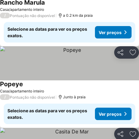
Rancho Marula
Casa/apartamento inteiro
/
a 0.2 km da praia
Pontuação não disponível
Selecione as datas para ver os preços
Ver preços
exatos.
Partilhar
Ad
Popeye
Casa/apartamento inteiro
/
Junto à praia
Pontuação não disponível
Selecione as datas para ver os preços
Ver preços
exatos.
Partilhar
Ad