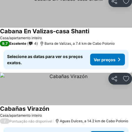
Partilhar
Ad
Cabana En Valizas-casa Shanti
Casa/apartamento inteiro
9,7
Excelente
4
Barra de Valizas, a 7.4 km de Cabo Polonio
Selecione as datas para ver os preços
Ver preços
exatos.
Partilhar
Ad
Cabañas Virazón
Casa/apartamento inteiro
/
Aguas Dulces, a 14.2 km de Cabo Polonio
Pontuação não disponível