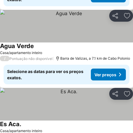
Partilhar
Ad
Agua Verde
Casa/apartamento inteiro
/
Barra de Valizas, a 7.1 km de Cabo Polonio
Pontuação não disponível
Selecione as datas para ver os preços
Ver preços
exatos.
Partilhar
Ad
Es Aca.
Casa/apartamento inteiro