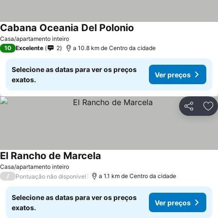
Cabana Oceania Del Polonio
Casa/apartamento inteiro
10
Excelente
2
a 10.8 km de Centro da cidade
Selecione as datas para ver os preços
Ver preços
exatos.
Partilhar
Ad
El Rancho de Marcela
Casa/apartamento inteiro
/
a 1.1 km de Centro da cidade
Pontuação não disponível
Selecione as datas para ver os preços
Ver preços
exatos.