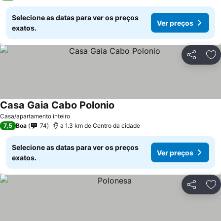
Selecione as datas para ver os preços
Ver preços
exatos.
Partilhar
Ad
Casa Gaia Cabo Polonio
Casa/apartamento inteiro
7,5
Boa
74
a 1.3 km de Centro da cidade
Selecione as datas para ver os preços
Ver preços
exatos.
Partilhar
Ad