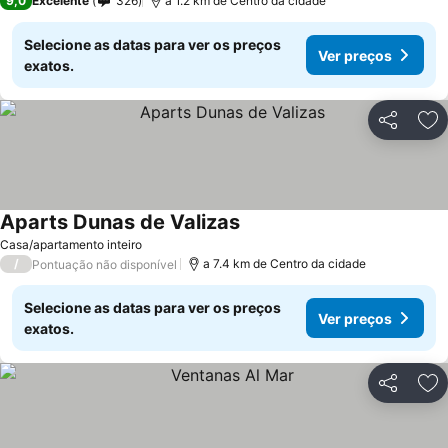
9,0
Excelente
326
a 1.2 km de Centro da cidade
Selecione as datas para ver os preços
Ver preços
exatos.
Partilhar
Ad
Aparts Dunas de Valizas
Casa/apartamento inteiro
/
a 7.4 km de Centro da cidade
Pontuação não disponível
Selecione as datas para ver os preços
Ver preços
exatos.
Partilhar
Ad