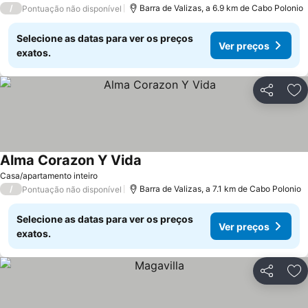
/
Barra de Valizas, a 6.9 km de Cabo Polonio
Pontuação não disponível
Selecione as datas para ver os preços
Ver preços
exatos.
Partilhar
Ad
Alma Corazon Y Vida
Casa/apartamento inteiro
/
Barra de Valizas, a 7.1 km de Cabo Polonio
Pontuação não disponível
Selecione as datas para ver os preços
Ver preços
exatos.
Partilhar
Ad