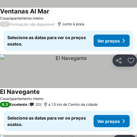
Ventanas Al Mar
Casa/apartamento inteiro
/
Junto à praia
Pontuação não disponível
Selecione as datas para ver os preços
Ver preços
exatos.
Partilhar
Ad
El Navegante
Casa/apartamento inteiro
9,3
Excelente
20
a 1.5 km de Centro da cidade
Selecione as datas para ver os preços
Ver preços
exatos.