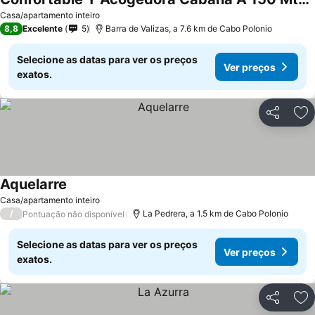
Casa/apartamento inteiro
8,8
Excelente
5
Barra de Valizas, a 7.6 km de Cabo Polonio
Selecione as datas para ver os preços
Ver preços
exatos.
Partilhar
Ad
Aquelarre
Casa/apartamento inteiro
/
La Pedrera, a 1.5 km de Cabo Polonio
Pontuação não disponível
Selecione as datas para ver os preços
Ver preços
exatos.
Partilhar
Ad