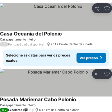
Partilhar
Ad
Casa Oceania del Polonio
Casa/apartamento inteiro
/
a 11.2 km de Centro da cidade
Pontuação não disponível
Selecione as datas para ver os preços
Ver preços
exatos.
Partilhar
Ad
Posada Mariemar Cabo Polonio
Casa/apartamento inteiro
8,7
Excelente
19
a 1.6 km de Centro da cidade