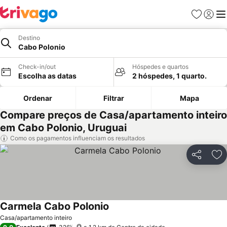
Favoritos
Iniciar
Me
Destino
Cabo Polonio
Check-in/out
Hóspedes e quartos
Escolha as datas
2 hóspedes, 1 quarto.
Ordenar
Filtrar
Mapa
Compare preços de Casa/apartamento inteiro
em Cabo Polonio, Uruguai
Como os pagamentos influenciam os resultados
Partilhar
Ad
Carmela Cabo Polonio
Casa/apartamento inteiro