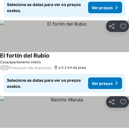
Selecione as datas para ver os preços
Ver preços
exatos.
Partilhar
Ad
El fortín del Rubio
Casa/apartamento inteiro
/
a 0.2 km da praia
Pontuação não disponível
Selecione as datas para ver os preços
Ver preços
exatos.
Partilhar
Ad