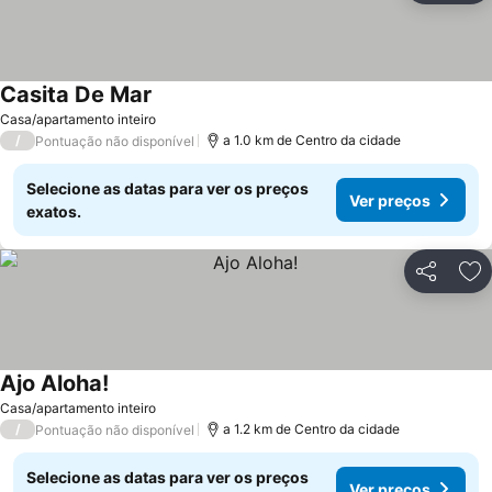
Casita De Mar
Casa/apartamento inteiro
/
a 1.0 km de Centro da cidade
Pontuação não disponível
Selecione as datas para ver os preços
Ver preços
exatos.
Partilhar
Ad
Ajo Aloha!
Casa/apartamento inteiro
/
a 1.2 km de Centro da cidade
Pontuação não disponível
Selecione as datas para ver os preços
Ver preços