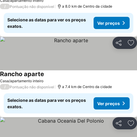
Casa/apartamento inteiro
/
a 8.0 km de Centro da cidade
Pontuação não disponível
Selecione as datas para ver os preços
Ver preços
exatos.
Partilhar
Ad
Rancho aparte
Casa/apartamento inteiro
/
a 7.4 km de Centro da cidade
Pontuação não disponível
Selecione as datas para ver os preços
Ver preços
exatos.
Partilhar
Ad