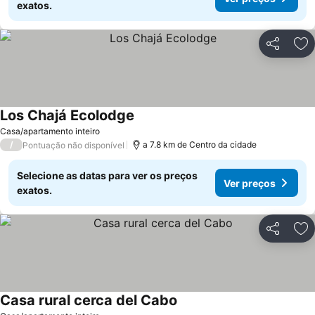
exatos.
Partilhar
Ad
Los Chajá Ecolodge
Casa/apartamento inteiro
/
a 7.8 km de Centro da cidade
Pontuação não disponível
Selecione as datas para ver os preços
Ver preços
exatos.
Partilhar
Ad
Casa rural cerca del Cabo