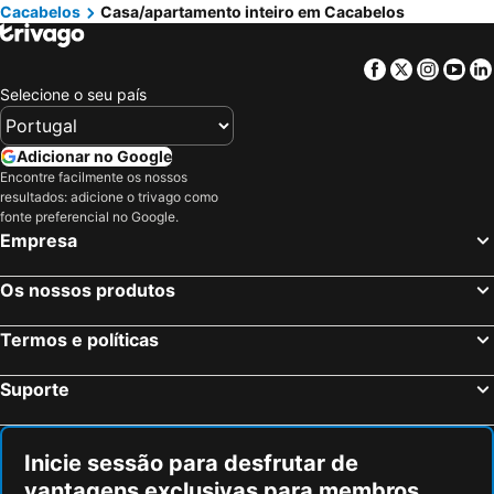
Cacabelos
Casa/apartamento inteiro em Cacabelos
Facebook
Twitter
Insta
Yo
Selecione o seu país
Adicionar no Google
Encontre facilmente os nossos
resultados: adicione o trivago como
fonte preferencial no Google.
Empresa
Os nossos produtos
Termos e políticas
Suporte
Inicie sessão para desfrutar de
vantagens exclusivas para membros