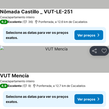
Nômada Castillo _ VUT-LE-251
Ver preços
Casa/apartamento inteiro
9,2
Excelente
36
Ponferrada, a 12.6 km de Cacabelos
Selecione as datas para ver os preços
Ver preços
exatos.
Partilhar
Ad
VUT Mencía
Ver preços
Casa/apartamento inteiro
8,9
Excelente
9
Ponferrada, a 12.7 km de Cacabelos
Selecione as datas para ver os preços
Ver preços
exatos.