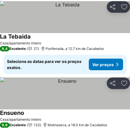
Partilhar
Ad
La Tebaida
Ver preços
Casa/apartamento inteiro
9,4
Excelente
27
Ponferrada, a 12.7 km de Cacabelos
Selecione as datas para ver os preços
Ver preços
exatos.
Partilhar
Ad
Ensueno
Ver preços
Casa/apartamento inteiro
9,8
Excelente
132
Molinaseca, a 18.0 km de Cacabelos