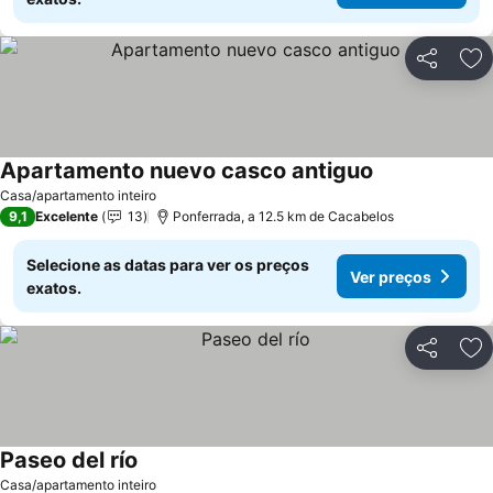
Partilhar
Ad
Apartamento nuevo casco antiguo
Ver preços
Casa/apartamento inteiro
9,1
Excelente
13
Ponferrada, a 12.5 km de Cacabelos
Selecione as datas para ver os preços
Ver preços
exatos.
Partilhar
Ad
Paseo del río
Ver preços
Casa/apartamento inteiro