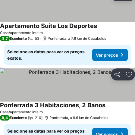
Apartamento Suite Los Deportes
Ver preços
Casa/apartamento inteiro
8,7
Excelente
53
Ponferrada, a 7.6 km de Cacabelos
Selecione as datas para ver os preços
Ver preços
exatos.
Partilhar
Ad
Ponferrada 3 Habitaciones, 2 Banos
Ver preços
Casa/apartamento inteiro
9,4
Excelente
210
Ponferrada, a 9.6 km de Cacabelos
Selecione as datas para ver os preços
Ver preços