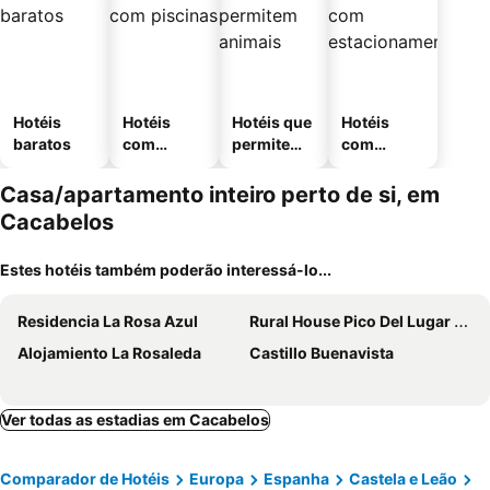
Hotéis
Hotéis
Hotéis que
Hotéis
baratos
com
permitem
com
piscinas
animais
estaciona
mento
Casa/apartamento inteiro perto de si, em
Cacabelos
Estes hotéis também poderão interessá-lo...
Residencia La Rosa Azul
Rural House Pico Del Lugar For 8 People
Alojamiento La Rosaleda
Castillo Buenavista
Ver todas as estadias em Cacabelos
Comparador de Hotéis
Europa
Espanha
Castela e Leão