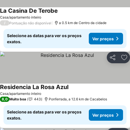
La Casina De Terobe
Ver preços
Casa/apartamento inteiro
/
a 0.5 km de Centro da cidade
Pontuação não disponível
Selecione as datas para ver os preços
Ver preços
exatos.
Partilhar
Ad
Residencia La Rosa Azul
Ver preços
Casa/apartamento inteiro
8,0
Muito boa
443
Ponferrada, a 12.6 km de Cacabelos
Selecione as datas para ver os preços
Ver preços
exatos.