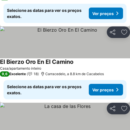
Selecione as datas para ver os preços
Ver preços
exatos.
Partilhar
Ad
El Bierzo Oro En El Camino
Ver preços
Casa/apartamento inteiro
9,6
Excelente
18
Carracedelo, a 8.8 km de Cacabelos
Selecione as datas para ver os preços
Ver preços
exatos.
Partilhar
Ad