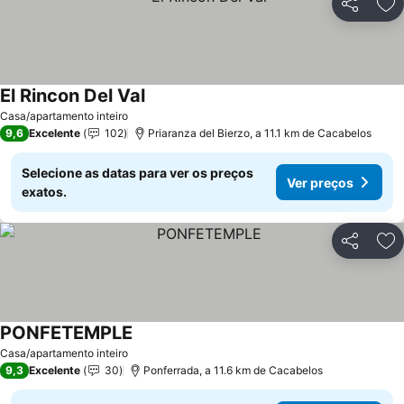
Partilhar
Ad
El Rincon Del Val
Ver preços
Casa/apartamento inteiro
9,6
Excelente
102
Priaranza del Bierzo, a 11.1 km de Cacabelos
Selecione as datas para ver os preços
Ver preços
exatos.
Partilhar
Ad
PONFETEMPLE
Ver preços
Casa/apartamento inteiro
9,3
Excelente
30
Ponferrada, a 11.6 km de Cacabelos