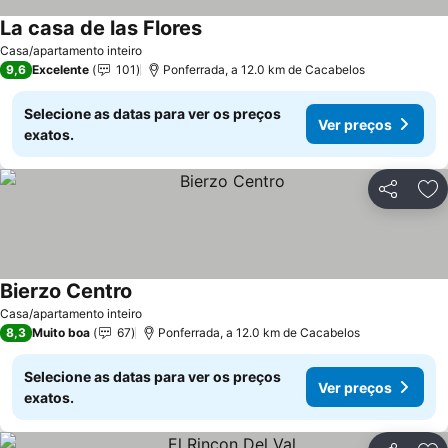
La casa de las Flores
Ver preços
Casa/apartamento inteiro
9,6
Excelente
101
Ponferrada, a 12.0 km de Cacabelos
Selecione as datas para ver os preços
Ver preços
exatos.
Partilhar
Ad
Bierzo Centro
Ver preços
Casa/apartamento inteiro
8,3
Muito boa
67
Ponferrada, a 12.0 km de Cacabelos
Selecione as datas para ver os preços
Ver preços
exatos.