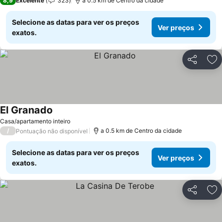
8,9
Excelente
323
a 0.5 km de Centro da cidade
Selecione as datas para ver os preços
Ver preços
exatos.
Partilhar
Ad
El Granado
Ver preços
Casa/apartamento inteiro
/
a 0.5 km de Centro da cidade
Pontuação não disponível
Selecione as datas para ver os preços
Ver preços
exatos.
Partilhar
Ad