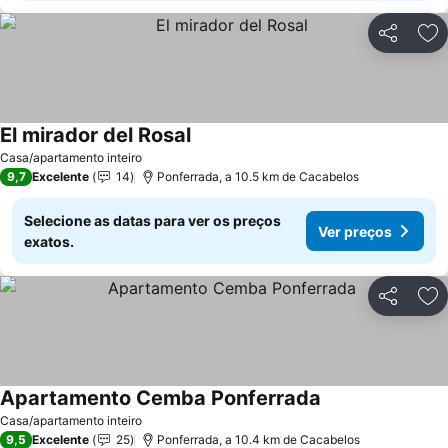
Partilhar
Ad
El mirador del Rosal
Ver preços
Casa/apartamento inteiro
9,7
Excelente
14
Ponferrada, a 10.5 km de Cacabelos
Selecione as datas para ver os preços
Ver preços
exatos.
Partilhar
Ad
Apartamento Cemba Ponferrada
Ver preços
Casa/apartamento inteiro
9,5
Excelente
25
Ponferrada, a 10.4 km de Cacabelos