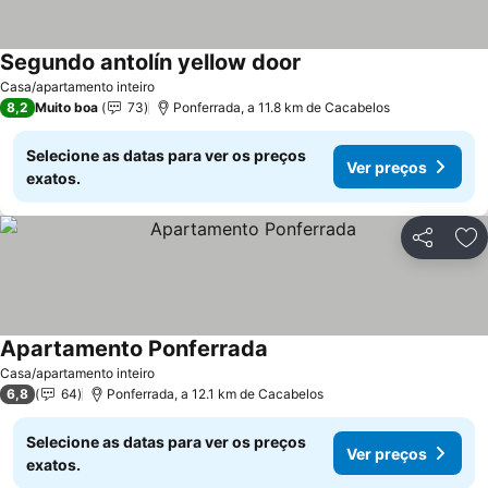
Segundo antolín yellow door
Ver preços
Casa/apartamento inteiro
8,2
Muito boa
73
Ponferrada, a 11.8 km de Cacabelos
Selecione as datas para ver os preços
Ver preços
exatos.
Partilhar
Ad
Apartamento Ponferrada
Ver preços
Casa/apartamento inteiro
6,8
64
Ponferrada, a 12.1 km de Cacabelos
Selecione as datas para ver os preços
Ver preços
exatos.