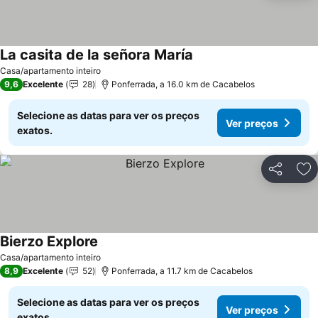
La casita de la señora María
Ver preços
Casa/apartamento inteiro
9,6
Excelente
28
Ponferrada, a 16.0 km de Cacabelos
Selecione as datas para ver os preços
Ver preços
exatos.
Partilhar
Ad
Bierzo Explore
Ver preços
Casa/apartamento inteiro
8,9
Excelente
52
Ponferrada, a 11.7 km de Cacabelos
Selecione as datas para ver os preços
Ver preços
exatos.