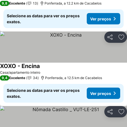
9,8
Excelente
13
Ponferrada, a 12.2 km de Cacabelos
Selecione as datas para ver os preços
Ver preços
exatos.
Partilhar
Ad
XOXO - Encina
Ver preços
Casa/apartamento inteiro
9,4
Excelente
34
Ponferrada, a 12.5 km de Cacabelos
Selecione as datas para ver os preços
Ver preços
exatos.
Partilhar
Ad