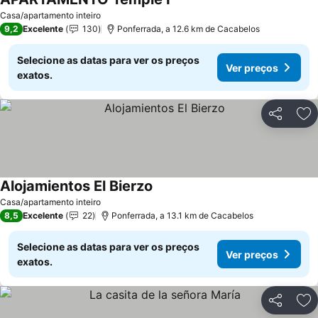
Ver preços
Casa/apartamento inteiro
9,2
Excelente
130
Ponferrada, a 12.6 km de Cacabelos
Selecione as datas para ver os preços
Ver preços
exatos.
Partilhar
Ad
Alojamientos El Bierzo
Ver preços
Casa/apartamento inteiro
8,5
Excelente
22
Ponferrada, a 13.1 km de Cacabelos
Selecione as datas para ver os preços
Ver preços
exatos.
Partilhar
Ad