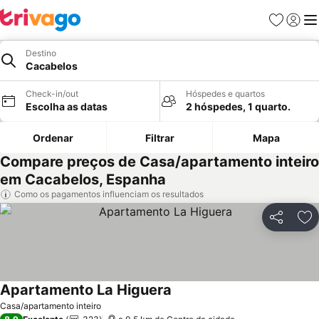
Favoritos
Iniciar
Me
Destino
Cacabelos
Check-in/out
Hóspedes e quartos
Escolha as datas
2 hóspedes, 1 quarto.
Ordenar
Filtrar
Mapa
Compare preços de Casa/apartamento inteiro
em Cacabelos, Espanha
Como os pagamentos influenciam os resultados
Partilhar
Ad
Apartamento La Higuera
Ver preços
Casa/apartamento inteiro