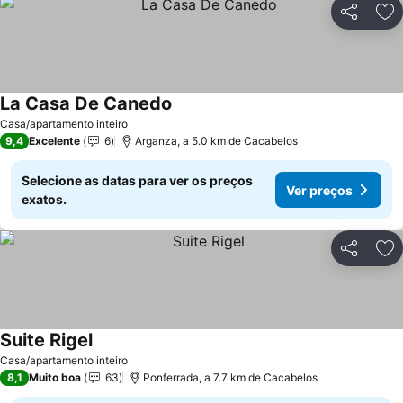
Partilhar
Ad
La Casa De Canedo
Ver preços
Casa/apartamento inteiro
9,4
Excelente
6
Arganza, a 5.0 km de Cacabelos
Selecione as datas para ver os preços
Ver preços
exatos.
Partilhar
Ad
Suite Rigel
Ver preços
Casa/apartamento inteiro
8,1
Muito boa
63
Ponferrada, a 7.7 km de Cacabelos