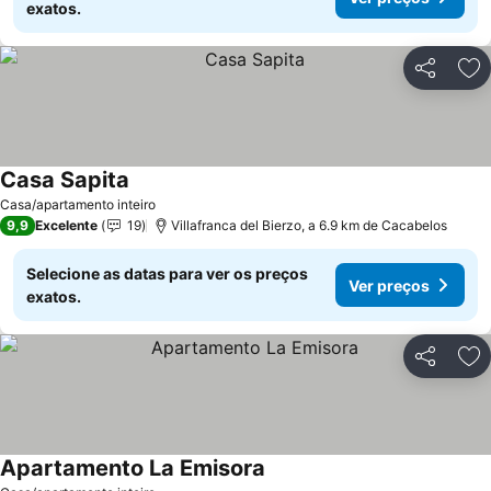
exatos.
Partilhar
Ad
Casa Sapita
Ver preços
Casa/apartamento inteiro
9,9
Excelente
19
Villafranca del Bierzo, a 6.9 km de Cacabelos
Selecione as datas para ver os preços
Ver preços
exatos.
Partilhar
Ad
Apartamento La Emisora
Ver preços