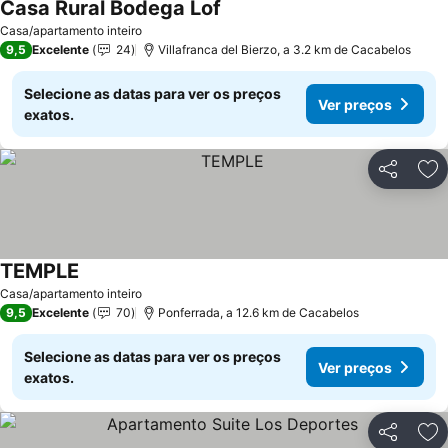
Casa Rural Bodega Lof
Ver preços
Casa/apartamento inteiro
9,5
Excelente
24
Villafranca del Bierzo, a 3.2 km de Cacabelos
Selecione as datas para ver os preços
Ver preços
exatos.
Partilhar
Ad
TEMPLE
Ver preços
Casa/apartamento inteiro
9,5
Excelente
70
Ponferrada, a 12.6 km de Cacabelos
Selecione as datas para ver os preços
Ver preços
exatos.
Partilhar
Ad