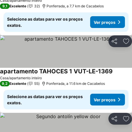
Casa/apartamento inteiro
9,1
Excelente
32
Ponferrada, a 7.7 km de Cacabelos
Selecione as datas para ver os preços
Ver preços
exatos.
Partilhar
Ad
apartamento TAHOCES 1 VUT-LE-1369
Ver preç
Casa/apartamento inteiro
9,2
Excelente
55
Ponferrada, a 11.6 km de Cacabelos
Selecione as datas para ver os preços
Ver preços
exatos.
Partilhar
Ad