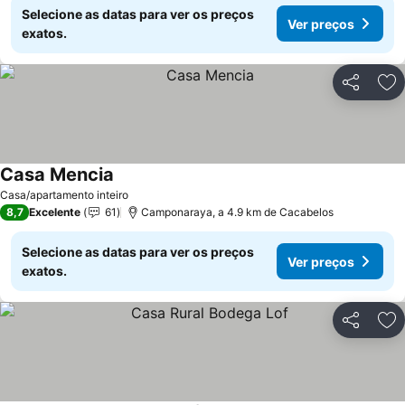
Selecione as datas para ver os preços
Ver preços
exatos.
Partilhar
Ad
Casa Mencia
Ver preços
Casa/apartamento inteiro
8,7
Excelente
61
Camponaraya, a 4.9 km de Cacabelos
Selecione as datas para ver os preços
Ver preços
exatos.
Partilhar
Ad