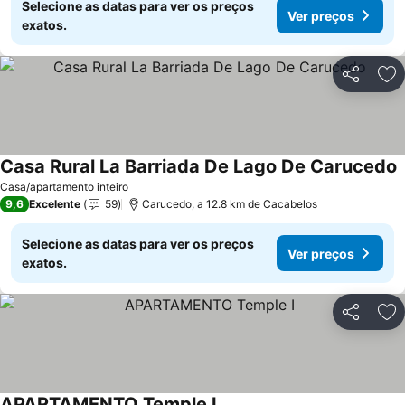
Selecione as datas para ver os preços
Ver preços
exatos.
Partilhar
Ad
Casa Rural La Barriada De Lago De Carucedo
V
Casa/apartamento inteiro
9,6
Excelente
59
Carucedo, a 12.8 km de Cacabelos
Selecione as datas para ver os preços
Ver preços
exatos.
Partilhar
Ad
APARTAMENTO Temple I