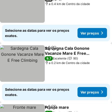
a 0.4 km de Centro da cidade
Selecione as datas para ver os preços
Ver preços
exatos.
Sardegna Cala Gonone
Partilhar
Adicionar aos favoritos
Vacanze Mare E Free
Climbing
9,7
Excelente
90
a 0.2 km de Centro da cidade
Selecione as datas para ver os preços
Ver preços
exatos.
Fronte mare
Partilhar
Adicionar aos favoritos