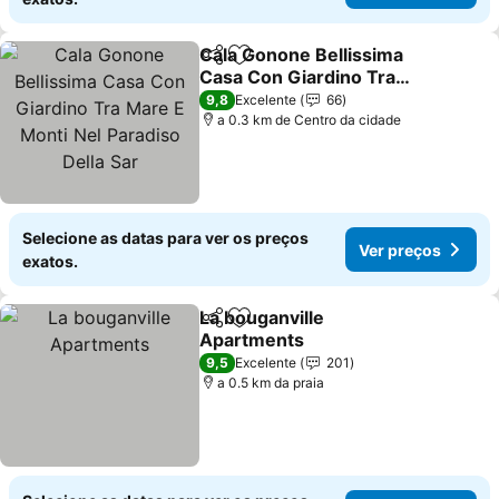
Cala Gonone Bellissima
Partilhar
Adicionar aos favoritos
Casa Con Giardino Tra
Mare E Monti Nel
9,8
Excelente
66
Paradiso Della Sar
a 0.3 km de Centro da cidade
Selecione as datas para ver os preços
Ver preços
exatos.
La bouganville
Partilhar
Adicionar aos favoritos
Apartments
9,5
Excelente
201
a 0.5 km da praia