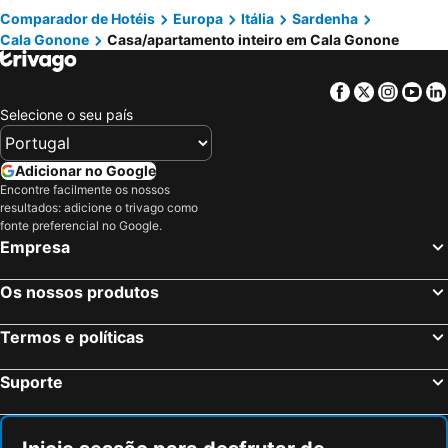
Comparador de Hotéis
Europa
Itália
Sardenha
Cala Gonone
Casa/apartamento inteiro em Cala Gonone
Facebook
Twitter
Insta
Yo
Selecione o seu país
Adicionar no Google
Encontre facilmente os nossos
resultados: adicione o trivago como
fonte preferencial no Google.
Empresa
Os nossos produtos
Termos e políticas
Suporte