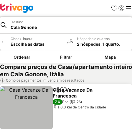
Favoritos
Iniciar
Me
Destino
Cala Gonone
Check-in/out
Hóspedes e quartos
Escolha as datas
2 hóspedes, 1 quarto.
Ordenar
Filtrar
Mapa
Compare preços de Casa/apartamento inteiro
em Cala Gonone, Itália
Como os pagamentos influenciam os resultados
Casa Vacanze Da
Partilhar
Adicionar aos favoritos
Francesca
7,6
Boa
26
a 0.3 km de Centro da cidade