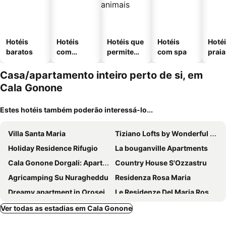
Hotéis
Hotéis
Hotéis que
Hotéis
Hotéi
baratos
com
permitem
com spa
praia
piscinas
animais
Casa/apartamento inteiro perto de si, em
Cala Gonone
Estes hotéis também poderão interessá-lo...
Villa Santa Maria
Tiziano Lofts by Wonderful Italy
Holiday Residence Rifugio
La bouganville Apartments
Cala Gonone Dorgali: Apartment A Stone'S Throw From The Sea
Country House S'Ozzastru
Agricamping Su Nuragheddu
Residenza Rosa Maria
Dreamy apartment in Orosei
Le Residenze Del Maria Rosaria
Ver todas as estadias em Cala Gonone