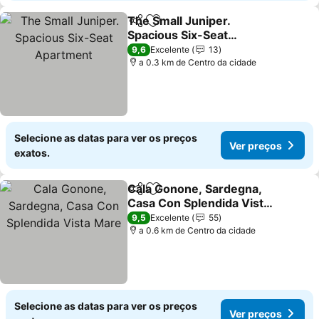
The Small Juniper.
Partilhar
Adicionar aos favoritos
Spacious Six-Seat
Apartment
9,6
Excelente
13
a 0.3 km de Centro da cidade
Selecione as datas para ver os preços
Ver preços
exatos.
Cala Gonone, Sardegna,
Partilhar
Adicionar aos favoritos
Casa Con Splendida Vista
Mare
9,5
Excelente
55
a 0.6 km de Centro da cidade
Selecione as datas para ver os preços
Ver preços