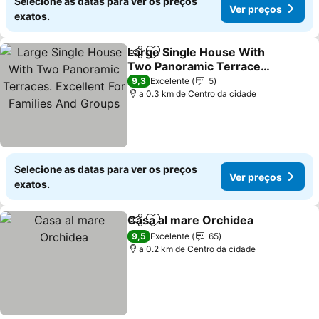
Selecione as datas para ver os preços
Ver preços
exatos.
Large Single House With
Partilhar
Adicionar aos favoritos
Two Panoramic Terraces.
Excellent For Families
9,3
Excelente
5
And Groups
a 0.3 km de Centro da cidade
Selecione as datas para ver os preços
Ver preços
exatos.
Casa al mare Orchidea
Partilhar
Adicionar aos favoritos
9,5
Excelente
65
a 0.2 km de Centro da cidade