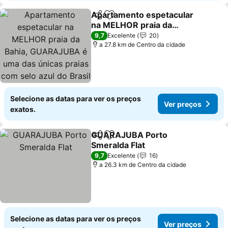
Apartamento espetacular
Partilhar
Adicionar aos favoritos
na MELHOR praia da
Bahia, GUARAJUBA é
Ver preços
9,7
Excelente
20
uma das únicas praias
a 27.8 km de Centro da cidade
com selo azul do Brasil -
Luxo, lazer, diversão e
tranquilidade! Pr
Selecione as datas para ver os preços
Ver preços
exatos.
GUARAJUBA Porto
Partilhar
Adicionar aos favoritos
Smeralda Flat
Ver preços
9,7
Excelente
16
a 26.3 km de Centro da cidade
Selecione as datas para ver os preços
Ver preços