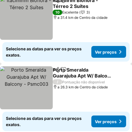
Itacimirim Bioflora -
Partilhar
Adicionar aos favoritos
Térreo 2 Suítes
Ver preços
10
Excelente
3
a 31.4 km de Centro da cidade
Selecione as datas para ver os preços
Ver preços
exatos.
Porto Smeralda
Partilhar
Adicionar aos favoritos
Guarajuba Apt W/ Balcony
- Psmc003
Ver preços
/
Pontuação não disponível
a 26.3 km de Centro da cidade
Selecione as datas para ver os preços
Ver preços
exatos.