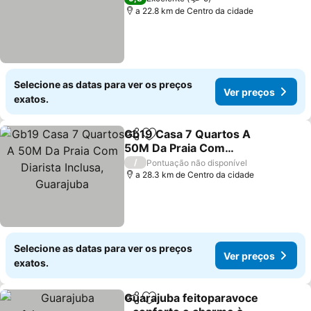
a 22.8 km de Centro da cidade
Selecione as datas para ver os preços
Ver preços
exatos.
Gb19 Casa 7 Quartos A
Partilhar
Adicionar aos favoritos
50M Da Praia Com
Diarista Inclusa,
Ver preços
/
Pontuação não disponível
Guarajuba
a 28.3 km de Centro da cidade
Selecione as datas para ver os preços
Ver preços
exatos.
Guarajuba feitoparavoce
Partilhar
Adicionar aos favoritos