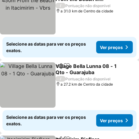
Itacimirim - Vbrs
Ver preços
/
Pontuação não disponível
a 31.0 km de Centro da cidade
Selecione as datas para ver os preços
Ver preços
exatos.
Village Bella Lunna 08 - 1
Partilhar
Adicionar aos favoritos
Qto - Guarajuba
Ver preços
/
Pontuação não disponível
a 27.2 km de Centro da cidade
Selecione as datas para ver os preços
Ver preços
exatos.