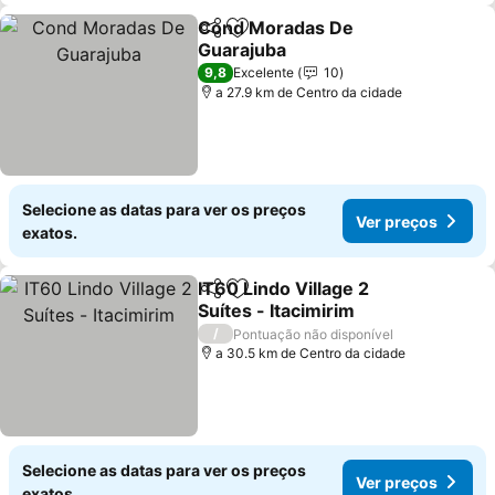
Cond Moradas De
Partilhar
Adicionar aos favoritos
Guarajuba
Ver preços
9,8
Excelente
10
a 27.9 km de Centro da cidade
Selecione as datas para ver os preços
Ver preços
exatos.
IT60 Lindo Village 2
Partilhar
Adicionar aos favoritos
Suítes - Itacimirim
Ver preços
/
Pontuação não disponível
a 30.5 km de Centro da cidade
Selecione as datas para ver os preços
Ver preços
exatos.