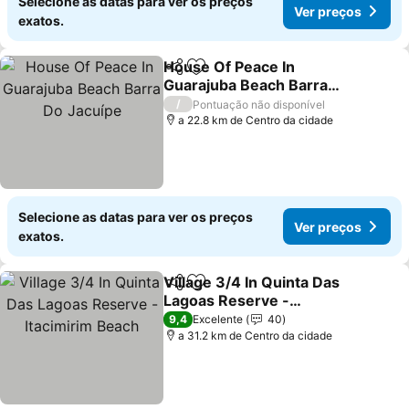
Selecione as datas para ver os preços
Ver preços
exatos.
House Of Peace In
Partilhar
Adicionar aos favoritos
Guarajuba Beach Barra
Do Jacuípe
Ver preços
/
Pontuação não disponível
a 22.8 km de Centro da cidade
Selecione as datas para ver os preços
Ver preços
exatos.
Village 3/4 In Quinta Das
Partilhar
Adicionar aos favoritos
Lagoas Reserve -
Itacimirim Beach
Ver preços
9,4
Excelente
40
a 31.2 km de Centro da cidade