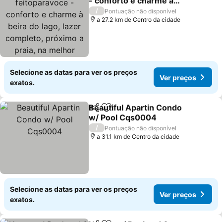
- conforto e charme à
beira do lago, lazer
Ver preços
/
Pontuação não disponível
completo, próximo a
a 27.2 km de Centro da cidade
praia, na melhor
localização de Guarajuba
Selecione as datas para ver os preços
Ver preços
exatos.
Beautiful Apartin Condo
Partilhar
Adicionar aos favoritos
w/ Pool Cqs0004
Ver preços
/
Pontuação não disponível
a 31.1 km de Centro da cidade
Selecione as datas para ver os preços
Ver preços
exatos.