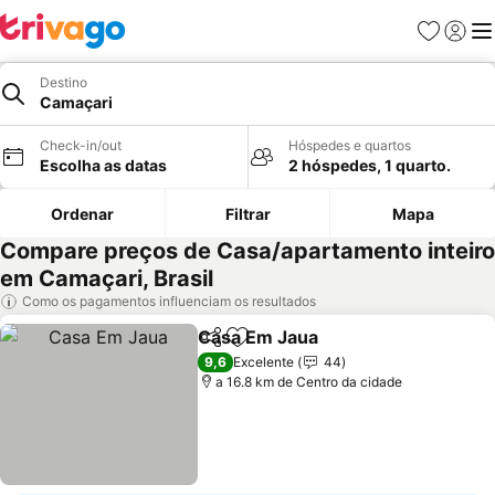
Favoritos
Iniciar
Me
Destino
Camaçari
Check-in/out
Hóspedes e quartos
Escolha as datas
2 hóspedes, 1 quarto.
Ordenar
Filtrar
Mapa
Compare preços de Casa/apartamento inteiro
em Camaçari, Brasil
Como os pagamentos influenciam os resultados
Casa Em Jaua
Partilhar
Adicionar aos favoritos
Ver preços
9,6
Excelente
44
a 16.8 km de Centro da cidade