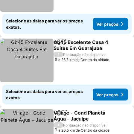
Selecione as datas para ver os preços
Ver preços
exatos.
Gb45 Excelente Casa 4
Partilhar
Adicionar aos favoritos
Suites Em Guarajuba
Ver preços
/
Pontuação não disponível
a 26.7 km de Centro da cidade
Selecione as datas para ver os preços
Ver preços
exatos.
Village - Cond Planeta
Partilhar
Adicionar aos favoritos
Água - Jacuípe
Ver preços
/
Pontuação não disponível
a 20.5 km de Centro da cidade