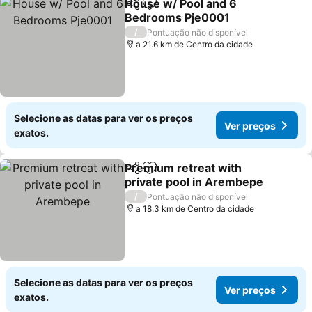
House w/ Pool and 6
Partilhar
Adicionar aos favoritos
Bedrooms Pje0001
Ver preços
/
Pontuação não disponível
a 21.6 km de Centro da cidade
Selecione as datas para ver os preços
Ver preços
exatos.
Premium retreat with
Partilhar
Adicionar aos favoritos
private pool in Arembepe
Ver preços
/
Pontuação não disponível
a 18.3 km de Centro da cidade
Selecione as datas para ver os preços
Ver preços
exatos.