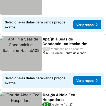
Selecione as datas para ver os preços
Ver preços
exatos.
Apt. in a Seaside
Partilhar
Adicionar aos favoritos
Condominium Itacimirim-
ba Iab109
Ver preços
/
Pontuação não disponível
a 32.1 km de Centro da cidade
Selecione as datas para ver os preços
Ver preços
exatos.
Flor da Aldeia Eco
Partilhar
Adicionar aos favoritos
Hospedaria
Ver preços
9,2
Excelente
27