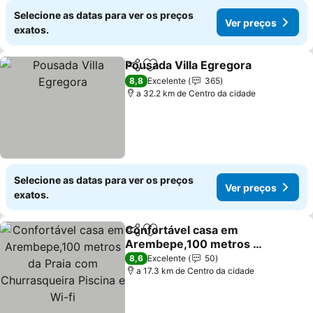
Selecione as datas para ver os preços
Ver preços
exatos.
Pousada Villa Egregora
Partilhar
Adicionar aos favoritos
Ver
8,8
Excelente
365
a 32.2 km de Centro da cidade
Selecione as datas para ver os preços
Ver preços
exatos.
Confortável casa em
Partilhar
Adicionar aos favoritos
Arembepe,100 metros da
Praia com Churrasqueira
Ver preços
8,6
Excelente
50
Piscina e Wi-fi
a 17.3 km de Centro da cidade