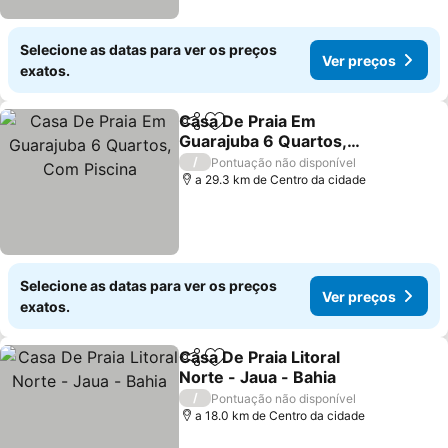
Selecione as datas para ver os preços
Ver preços
exatos.
Casa De Praia Em
Partilhar
Adicionar aos favoritos
Guarajuba 6 Quartos,
Com Piscina
Ver preços
/
Pontuação não disponível
a 29.3 km de Centro da cidade
Selecione as datas para ver os preços
Ver preços
exatos.
Casa De Praia Litoral
Partilhar
Adicionar aos favoritos
Norte - Jaua - Bahia
Ver preços
/
Pontuação não disponível
a 18.0 km de Centro da cidade