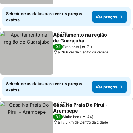
Selecione as datas para ver os preços
Ver preços
exatos.
Apartamento na região
Partilhar
Adicionar aos favoritos
de Guarajuba
Ver preços
9,1
Excelente
71
a 26.6 km de Centro da cidade
Selecione as datas para ver os preços
Ver preços
exatos.
Casa Na Praia Do Pirui -
Partilhar
Adicionar aos favoritos
Arembepe
Ver preços
8,1
Muito boa
44
a 17.3 km de Centro da cidade