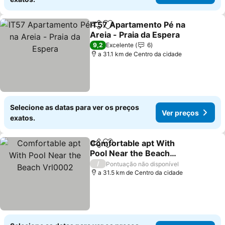
IT57 Apartamento Pé na
Partilhar
Adicionar aos favoritos
Areia - Praia da Espera
Ver preços
9,2
Excelente
6
a 31.1 km de Centro da cidade
Selecione as datas para ver os preços
Ver preços
exatos.
Comfortable apt With
Partilhar
Adicionar aos favoritos
Pool Near the Beach
Vrl0002
Ver preços
/
Pontuação não disponível
a 31.5 km de Centro da cidade