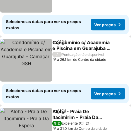
Selecione as datas para ver os preços
Ver preços
exatos.
Condomínio c/ Academia
Partilhar
Adicionar aos favoritos
e Piscina em Guarajuba -
Camaçari GSH
Ver preços
/
Pontuação não disponível
a 26.1 km de Centro da cidade
Selecione as datas para ver os preços
Ver preços
exatos.
Aloha - Praia De
Partilhar
Adicionar aos favoritos
Itacimirim - Praia Da
Espera
Ver preços
9,2
Excelente
21
a 31.0 km de Centro da cidade