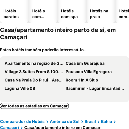
Hotéis
Hotéis
Hotéis
Hotéis na
Hoté
baratos
com
com spa
praia
com
piscinas
esta
ment
Casa/apartamento inteiro perto de si, em
Camaçari
Estes hotéis também poderão interessá-lo...
Apartamento na região de Guarajuba
Casa Em Guarajuba
Village 3 Suites From $ 100.00 Various Packages
Pousada Villa Egregora
Casa Na Praia Do Pirui - Arembepe
Room 1 In A Sitio
Laguna Ville 08
Itacimirim - Lugar Encantador - Praia Da Espera
Ver todas as estadias em Camaçari
Comparador de Hotéis
América do Sul
Brasil
Bahia
Camaçari
Casa/apartamento inteiro em Camaçari