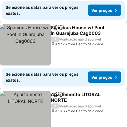
Selecione as datas para ver os preços
Ver preços
exatos.
Spacious House w/ Pool
Partilhar
Adicionar aos favoritos
in Guarajuba Cag0003
Ver preços
/
Pontuação não disponível
a 27.2 km de Centro da cidade
Selecione as datas para ver os preços
Ver preços
exatos.
Apartamento LITORAL
Partilhar
Adicionar aos favoritos
NORTE
Ver preços
/
Pontuação não disponível
a 16.6 km de Centro da cidade