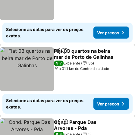
Selecione as datas para ver os preços
Ver preços
exatos.
Flat 03 quartos na beira
Partilhar
Adicionar aos favoritos
mar de Porto de Galinhas
Ver preços
9,7
Excelente
35
a 31.1 km de Centro da cidade
Selecione as datas para ver os preços
Ver preços
exatos.
Cond. Parque Das
Partilhar
Adicionar aos favoritos
Arvores - Pda
Ver preços
9,8
Excelente
5