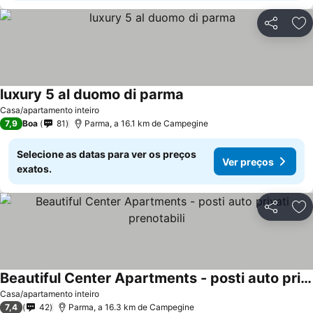
Partilhar
Ad
luxury 5 al duomo di parma
Casa/apartamento inteiro
7,9
Boa
81
Parma, a 16.1 km de Campegine
Selecione as datas para ver os preços
Ver preços
exatos.
Partilhar
Ad
Beautiful Center Apartments - posti auto privati prenotabili
Casa/apartamento inteiro
7,4
42
Parma, a 16.3 km de Campegine