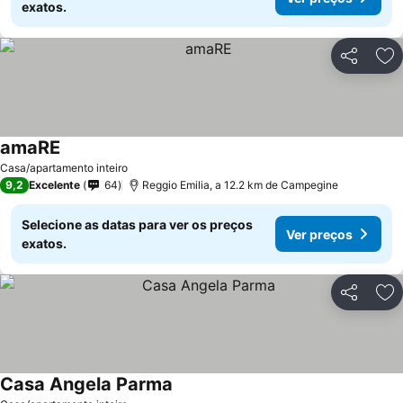
exatos.
Partilhar
Ad
amaRE
Casa/apartamento inteiro
9,2
Excelente
64
Reggio Emilia, a 12.2 km de Campegine
Selecione as datas para ver os preços
Ver preços
exatos.
Partilhar
Ad
Casa Angela Parma