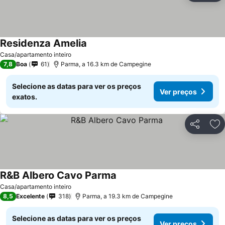
Residenza Amelia
Casa/apartamento inteiro
7,8
Boa
61
Parma, a 16.3 km de Campegine
Selecione as datas para ver os preços
Ver preços
exatos.
Partilhar
Ad
R&B Albero Cavo Parma
Casa/apartamento inteiro
8,5
Excelente
318
Parma, a 19.3 km de Campegine
Selecione as datas para ver os preços
Ver preços