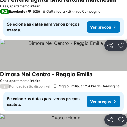
Casa/apartamento inteiro
9,2
Excelente
525
Gattatico, a 4.5 km de Campegine
Selecione as datas para ver os preços
Ver preços
exatos.
Partilhar
Ad
Dimora Nel Centro - Reggio Emilia
Casa/apartamento inteiro
/
Reggio Emilia, a 12.4 km de Campegine
Pontuação não disponível
Selecione as datas para ver os preços
Ver preços
exatos.
Partilhar
Ad