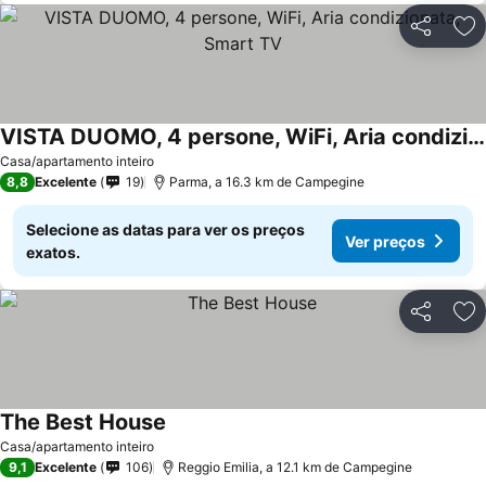
Partilhar
Ad
VISTA DUOMO, 4 persone, WiFi, Aria condizionata, Smart TV
Casa/apartamento inteiro
8,8
Excelente
19
Parma, a 16.3 km de Campegine
Selecione as datas para ver os preços
Ver preços
exatos.
Partilhar
Ad
The Best House
Casa/apartamento inteiro
9,1
Excelente
106
Reggio Emilia, a 12.1 km de Campegine