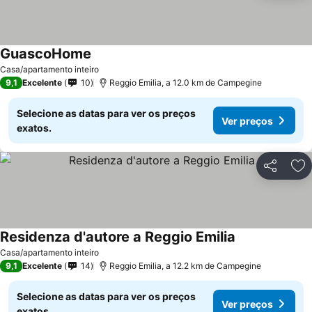
GuascoHome
Casa/apartamento inteiro
9,1
Excelente
10
Reggio Emilia, a 12.0 km de Campegine
Selecione as datas para ver os preços
Ver preços
exatos.
Partilhar
Ad
Residenza d'autore a Reggio Emilia
Casa/apartamento inteiro
9,1
Excelente
14
Reggio Emilia, a 12.2 km de Campegine
Selecione as datas para ver os preços
Ver preços
exatos.