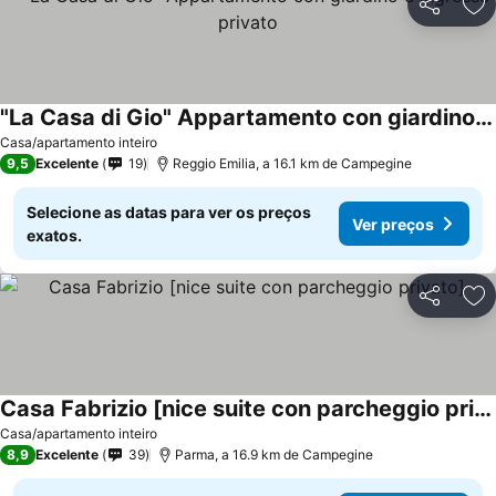
Partilhar
Ad
"La Casa di Gio" Appartamento con giardino e ingresso privato
Casa/apartamento inteiro
9,5
Excelente
19
Reggio Emilia, a 16.1 km de Campegine
Selecione as datas para ver os preços
Ver preços
exatos.
Partilhar
Ad
Casa Fabrizio [nice suite con parcheggio privato]
Casa/apartamento inteiro
8,9
Excelente
39
Parma, a 16.9 km de Campegine