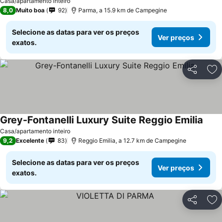
Casa/apartamento inteiro
8,0
Muito boa
92
Parma, a 15.9 km de Campegine
Selecione as datas para ver os preços
Ver preços
exatos.
Partilhar
Ad
Grey-Fontanelli Luxury Suite Reggio Emilia
Casa/apartamento inteiro
9,2
Excelente
83
Reggio Emilia, a 12.7 km de Campegine
Selecione as datas para ver os preços
Ver preços
exatos.
Partilhar
Ad