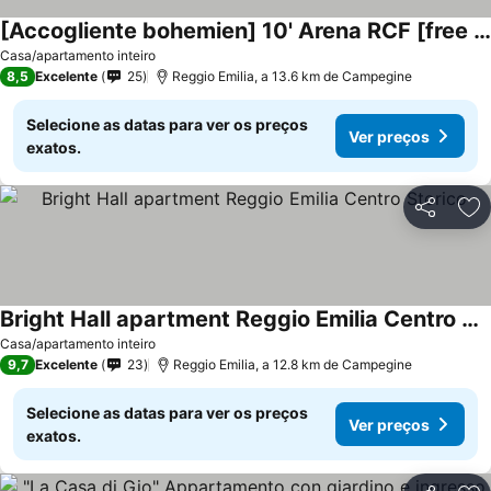
[Accogliente bohemien] 10' Arena RCF [free Wi-Fi]
Casa/apartamento inteiro
8,5
Excelente
25
Reggio Emilia, a 13.6 km de Campegine
Selecione as datas para ver os preços
Ver preços
exatos.
Partilhar
Ad
Bright Hall apartment Reggio Emilia Centro Storico
Casa/apartamento inteiro
9,7
Excelente
23
Reggio Emilia, a 12.8 km de Campegine
Selecione as datas para ver os preços
Ver preços
exatos.