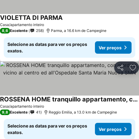
VIOLETTA DI PARMA
Casa/apartamento inteiro
8,6
Excelente
258
Parma, a 16.6 km de Campegine
Selecione as datas para ver os preços
Ver preços
exatos.
Partilhar
Ad
ROSSENA HOME tranquillo appartamento, con giardino, vicino al centro ed all'Ospedale Santa Maria Nuova SMN
Casa/apartamento inteiro
9,8
Excelente
41
Reggio Emilia, a 13.0 km de Campegine
Selecione as datas para ver os preços
Ver preços
exatos.