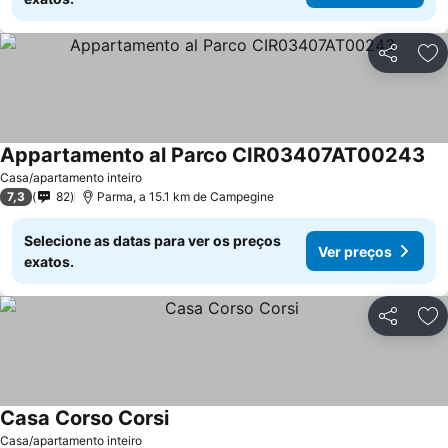
Partilhar
Ad
Appartamento al Parco CIR03407AT00243
Casa/apartamento inteiro
7,3
82
Parma, a 15.1 km de Campegine
Selecione as datas para ver os preços
Ver preços
exatos.
Partilhar
Ad
Casa Corso Corsi
Casa/apartamento inteiro