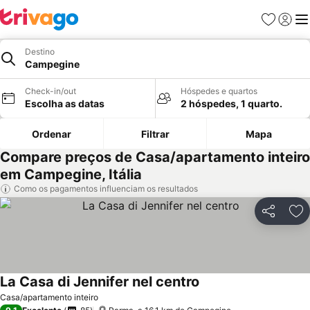
Favoritos
Iniciar
Me
Destino
Campegine
Check-in/out
Hóspedes e quartos
Escolha as datas
2 hóspedes, 1 quarto.
Ordenar
Filtrar
Mapa
Compare preços de Casa/apartamento inteiro
em Campegine, Itália
Como os pagamentos influenciam os resultados
Partilhar
Ad
La Casa di Jennifer nel centro
Casa/apartamento inteiro