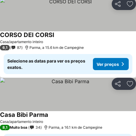
Partilhar
Ad
CORSO DEI CORSI
Casa/apartamento inteiro
6,1
87
Parma, a 15.6 km de Campegine
Selecione as datas para ver os preços
Ver preços
exatos.
Partilhar
Ad
Casa Bibi Parma
Casa/apartamento inteiro
8,1
Muito boa
34
Parma, a 16.1 km de Campegine