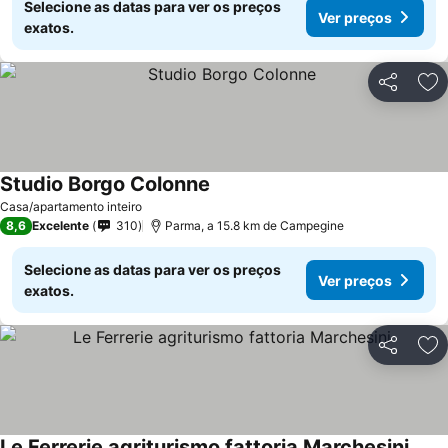
Selecione as datas para ver os preços
Ver preços
exatos.
Partilhar
Ad
Studio Borgo Colonne
Casa/apartamento inteiro
8,6
Excelente
310
Parma, a 15.8 km de Campegine
Selecione as datas para ver os preços
Ver preços
exatos.
Partilhar
Ad
Le Ferrerie agriturismo fattoria Marchesini