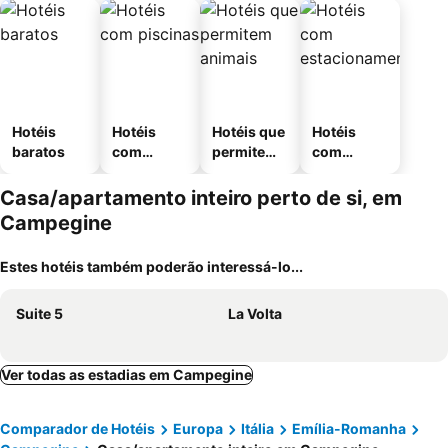
Hotéis
Hotéis
Hotéis que
Hotéis
baratos
com
permitem
com
piscinas
animais
estaciona
mento
Casa/apartamento inteiro perto de si, em
Campegine
Estes hotéis também poderão interessá-lo...
Suite 5
La Volta
Ver todas as estadias em Campegine
Comparador de Hotéis
Europa
Itália
Emília-Romanha