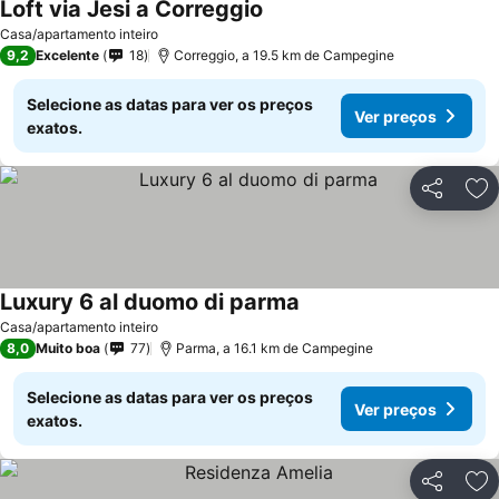
Loft via Jesi a Correggio
Casa/apartamento inteiro
9,2
Excelente
18
Correggio, a 19.5 km de Campegine
Selecione as datas para ver os preços
Ver preços
exatos.
Partilhar
Ad
Luxury 6 al duomo di parma
Casa/apartamento inteiro
8,0
Muito boa
77
Parma, a 16.1 km de Campegine
Selecione as datas para ver os preços
Ver preços
exatos.
Partilhar
Ad