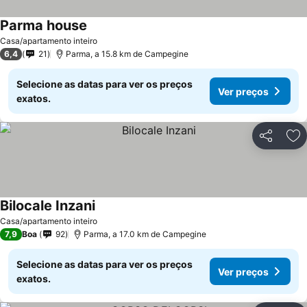
Parma house
Casa/apartamento inteiro
6,4
21
Parma, a 15.8 km de Campegine
Selecione as datas para ver os preços
Ver preços
exatos.
Partilhar
Ad
Bilocale Inzani
Casa/apartamento inteiro
7,9
Boa
92
Parma, a 17.0 km de Campegine
Selecione as datas para ver os preços
Ver preços
exatos.