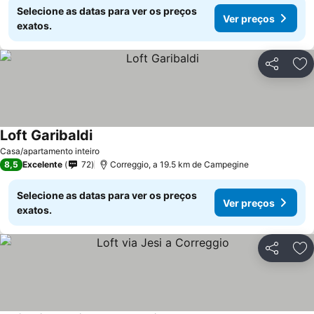
Selecione as datas para ver os preços
Ver preços
exatos.
Partilhar
Ad
Loft Garibaldi
Casa/apartamento inteiro
8,5
Excelente
72
Correggio, a 19.5 km de Campegine
Selecione as datas para ver os preços
Ver preços
exatos.
Partilhar
Ad