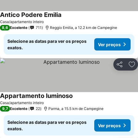
Antico Podere Emilia
Casa/apartamento inteiro
8,6
Excelente
711
Reggio Emilia, a 12.2 km de Campegine
Selecione as datas para ver os preços
Ver preços
exatos.
Partilhar
Ad
Appartamento luminoso
Casa/apartamento inteiro
9,7
Excelente
22
Parma, a 15.5 km de Campegine
Selecione as datas para ver os preços
Ver preços
exatos.