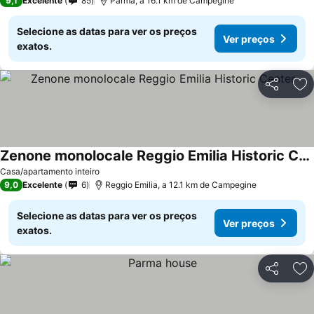
9,1
Excelente
85
Parma, a 16.1 km de Campegine
Selecione as datas para ver os preços
Ver preços
exatos.
Partilhar
Ad
Zenone monolocale Reggio Emilia Historic Center
Casa/apartamento inteiro
9,0
Excelente
6
Reggio Emilia, a 12.1 km de Campegine
Selecione as datas para ver os preços
Ver preços
exatos.
Partilhar
Ad