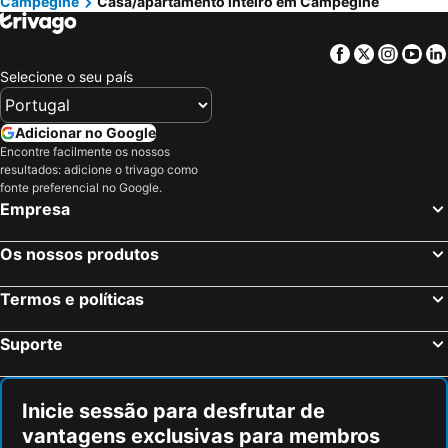
Campegine
Casa/apartamento inteiro em Campegine
Facebook
Twitter
Insta
Yo
Selecione o seu país
Adicionar no Google
Encontre facilmente os nossos
resultados: adicione o trivago como
fonte preferencial no Google.
Empresa
Os nossos produtos
Termos e políticas
Suporte
Inicie sessão para desfrutar de
vantagens exclusivas para membros