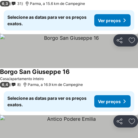
6,3
31
Parma, a 15.6 km de Campegine
Selecione as datas para ver os preços
Ver preços
exatos.
Partilhar
Ad
Borgo San Giuseppe 16
Casa/apartamento inteiro
6,4
8
Parma, a 16.9 km de Campegine
Selecione as datas para ver os preços
Ver preços
exatos.
Partilhar
Ad