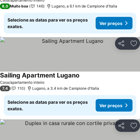
Casa/apartamento inteiro
8,0
Muito boa
146
Lugano, a 6.1 km de Campione d'Italia
Selecione as datas para ver os preços
Ver preços
exatos.
Partilhar
Ad
Sailing Apartment Lugano
Casa/apartamento inteiro
7,4
110
Lugano, a 3.4 km de Campione d'Italia
Selecione as datas para ver os preços
Ver preços
exatos.
Partilhar
Ad