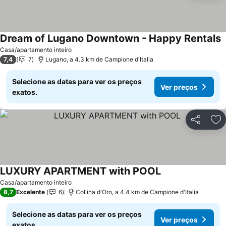
Dream of Lugano Downtown - Happy Rentals
Casa/apartamento inteiro
7,4
7
Lugano, a 4.3 km de Campione d'Italia
Selecione as datas para ver os preços
Ver preços
exatos.
Partilhar
Ad
LUXURY APARTMENT with POOL
Casa/apartamento inteiro
8,7
Excelente
6
Collina d'Oro, a 4.4 km de Campione d'Italia
Selecione as datas para ver os preços
Ver preços
exatos.