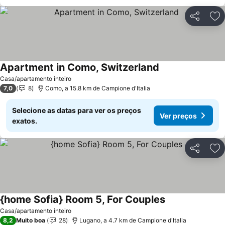
Partilhar
Ad
Apartment in Como, Switzerland
Casa/apartamento inteiro
7,0
8
Como, a 15.8 km de Campione d'Italia
Selecione as datas para ver os preços
Ver preços
exatos.
Partilhar
Ad
{home Sofia} Room 5, For Couples
Casa/apartamento inteiro
8,2
Muito boa
28
Lugano, a 4.7 km de Campione d'Italia