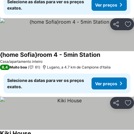
Selecione as datas para ver os preços
Ver preços
exatos.
Partilhar
Ad
{home Sofia}room 4 - 5min Station
Casa/apartamento inteiro
8,4
Muito boa
61
Lugano, a 4.7 km de Campione d'Italia
Selecione as datas para ver os preços
Ver preços
exatos.
Partilhar
Ad
Kiki House