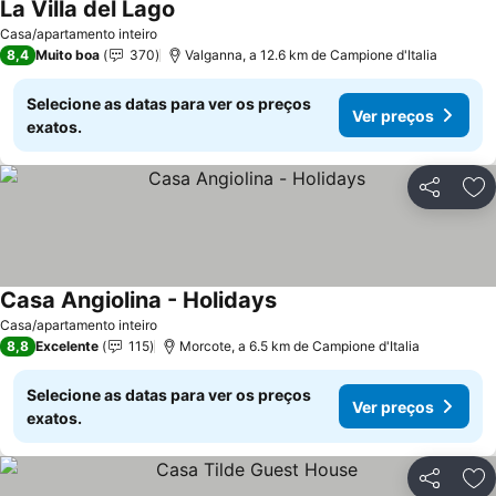
La Villa del Lago
Casa/apartamento inteiro
8,4
Muito boa
370
Valganna, a 12.6 km de Campione d'Italia
Selecione as datas para ver os preços
Ver preços
exatos.
Partilhar
Ad
Casa Angiolina - Holidays
Casa/apartamento inteiro
8,8
Excelente
115
Morcote, a 6.5 km de Campione d'Italia
Selecione as datas para ver os preços
Ver preços
exatos.
Partilhar
Ad