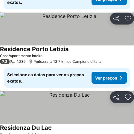
exatos.
Partilhar
Ad
Residence Porto Letizia
Casa/apartamento inteiro
7,2
1.289
Porlezza, a 13.7 km de Campione d'Italia
Selecione as datas para ver os preços
Ver preços
exatos.
Partilhar
Ad
Residenza Du Lac