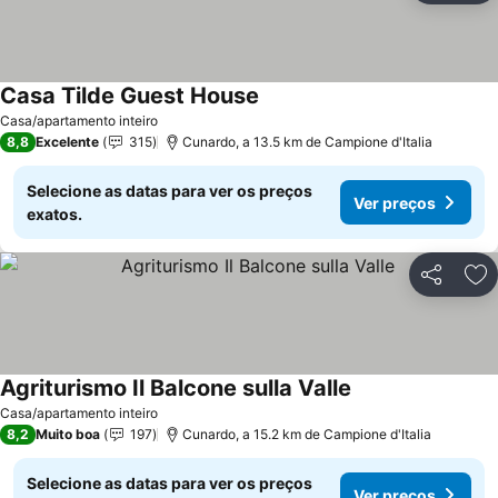
Casa Tilde Guest House
Casa/apartamento inteiro
8,8
Excelente
315
Cunardo, a 13.5 km de Campione d'Italia
Selecione as datas para ver os preços
Ver preços
exatos.
Partilhar
Ad
Agriturismo Il Balcone sulla Valle
Casa/apartamento inteiro
8,2
Muito boa
197
Cunardo, a 15.2 km de Campione d'Italia
Selecione as datas para ver os preços
Ver preços