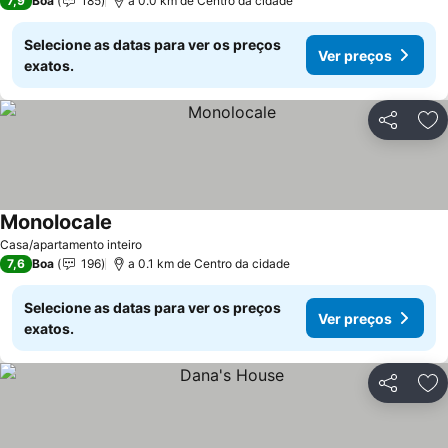
7,9
Boa
185
a 0.0 km de Centro da cidade
Selecione as datas para ver os preços
Ver preços
exatos.
Partilhar
Ad
Monolocale
Casa/apartamento inteiro
7,6
Boa
196
a 0.1 km de Centro da cidade
Selecione as datas para ver os preços
Ver preços
exatos.
Partilhar
Ad