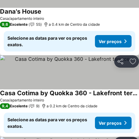
Dana's House
Casa/apartamento inteiro
9,6
Excelente
55
a 0.4 km de Centro da cidade
Selecione as datas para ver os preços
Ver preços
exatos.
Partilhar
Ad
Casa Cotima by Quokka 360 - Lakefront terrace
Casa/apartamento inteiro
9,4
Excelente
9
a 0.2 km de Centro da cidade
Selecione as datas para ver os preços
Ver preços
exatos.