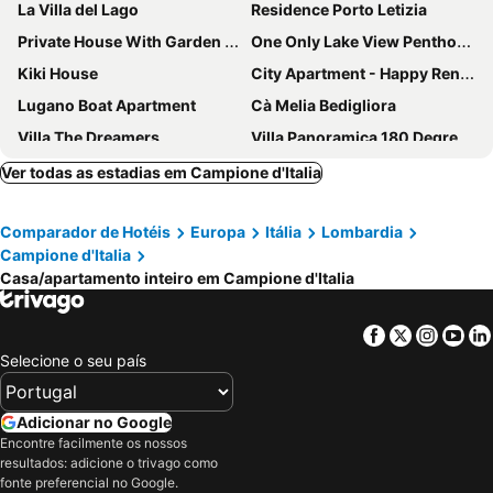
La Villa del Lago
Residence Porto Letizia
Private House With Garden In Cerano D'Intelvi (Co) Lake Como
One Only Lake View Penthouse Nl-00002880
Kiki House
City Apartment - Happy Rentals
Lugano Boat Apartment
Cà Melia Bedigliora
Villa The Dreamers
Villa Panoramica 180 Degree Views Of Lake Como From The Wrap Around Terrace
Appartamento TieMi
Casa Tilde Guest House
Ver todas as estadias em Campione d'Italia
Comparador de Hotéis
Europa
Itália
Lombardia
Campione d'Italia
Casa/apartamento inteiro em Campione d'Italia
Facebook
Twitter
Insta
Yo
Selecione o seu país
Adicionar no Google
Encontre facilmente os nossos
resultados: adicione o trivago como
fonte preferencial no Google.