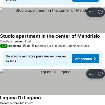
Partilhar
Ad
Studio apartment in the center of Mendrisio
Casa/apartamento inteiro
8,7
Excelente
8
Mendrisio, a 11.0 km de Campione d'Italia
Selecione as datas para ver os preços
Ver preços
exatos.
Partilhar
Ad
Laguna Di Lugano
Casa/apartamento inteiro