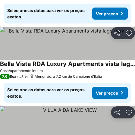
Selecione as datas para ver os preços
Ver preços
exatos.
Partilhar
Ad
Bella Vista RDA Luxury Apartments vista lago parking
Casa/apartamento inteiro
7,6
Boa
9
Mendrisio, a 7.2 km de Campione d'Italia
Selecione as datas para ver os preços
Ver preços
exatos.
Partilhar
Ad