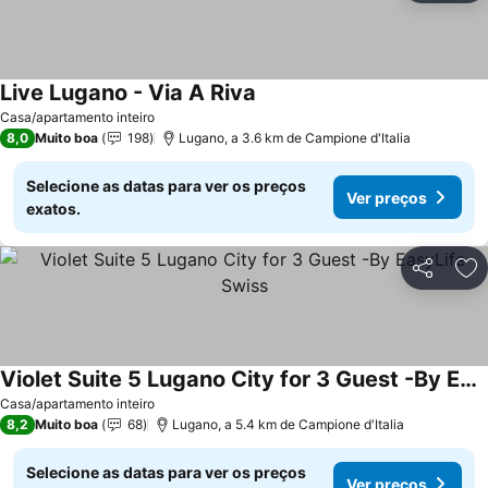
Live Lugano - Via A Riva
Casa/apartamento inteiro
8,0
Muito boa
198
Lugano, a 3.6 km de Campione d'Italia
Selecione as datas para ver os preços
Ver preços
exatos.
Partilhar
Ad
Violet Suite 5 Lugano City for 3 Guest -By EasyLife Swiss
Casa/apartamento inteiro
8,2
Muito boa
68
Lugano, a 5.4 km de Campione d'Italia
Selecione as datas para ver os preços
Ver preços