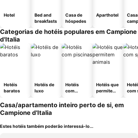
Hotel
Bed and
Casa de
Aparthotel
Casa
breakfasts
hóspedes
cam
Categorias de hotéis populares em Campione
d'Italia
Hotéis
Hotéis de
Hotéis
Hotéis que
Hoté
baratos
luxo
com
permitem
com 
piscinas
animais
Casa/apartamento inteiro perto de si, em
Campione d'Italia
Estes hotéis também poderão interessá-lo...