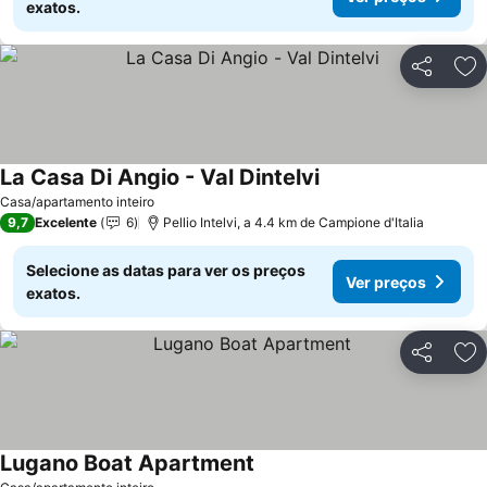
exatos.
Partilhar
Ad
La Casa Di Angio - Val Dintelvi
Casa/apartamento inteiro
9,7
Excelente
6
Pellio Intelvi, a 4.4 km de Campione d'Italia
Selecione as datas para ver os preços
Ver preços
exatos.
Partilhar
Ad
Lugano Boat Apartment