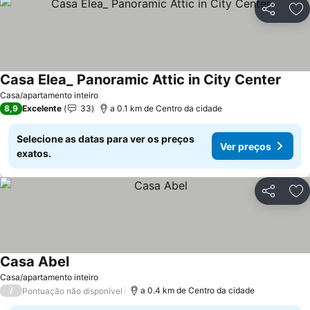
Partilhar
Ad
Casa Elea_ Panoramic Attic in City Center
Casa/apartamento inteiro
8,9
Excelente
33
a 0.1 km de Centro da cidade
Selecione as datas para ver os preços
Ver preços
exatos.
Partilhar
Ad
Casa Abel
Casa/apartamento inteiro
/
a 0.4 km de Centro da cidade
Pontuação não disponível