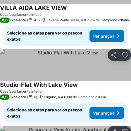
VILLA AIDA LAKE VIEW
Casa/apartamento inteiro
8,6
Excelente
43
Lavena Ponte Tresa, a 8.7 km de Campione d'Italia
Selecione as datas para ver os preços
Ver preços
exatos.
Partilhar
Ad
Studio-Flat With Lake View
Casa/apartamento inteiro
8,6
Excelente
6
Lugano, a 4.6 km de Campione d'Italia
Selecione as datas para ver os preços
Ver preços
exatos.