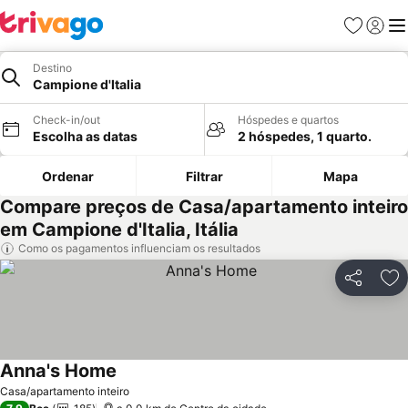
Favoritos
Iniciar
Me
Destino
Campione d'Italia
Check-in/out
Hóspedes e quartos
Escolha as datas
2 hóspedes, 1 quarto.
Ordenar
Filtrar
Mapa
Compare preços de Casa/apartamento inteiro
em Campione d'Italia, Itália
Como os pagamentos influenciam os resultados
Partilhar
Ad
Anna's Home
Casa/apartamento inteiro