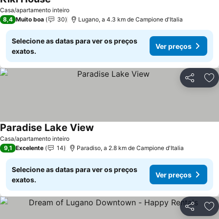
Casa/apartamento inteiro
8,4
Muito boa
30
Lugano, a 4.3 km de Campione d'Italia
Selecione as datas para ver os preços
Ver preços
exatos.
Partilhar
Ad
Paradise Lake View
Casa/apartamento inteiro
9,1
Excelente
14
Paradiso, a 2.8 km de Campione d'Italia
Selecione as datas para ver os preços
Ver preços
exatos.
Partilhar
Ad