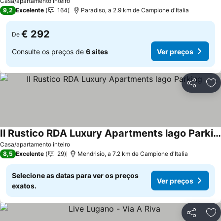
Casa/apartamento inteiro
9,2
Excelente
164
Paradiso, a 2.9 km de Campione d'Italia
€ 292
De
Consulte os preços de
6 sites
Ver preços
Partilhar
Ad
Il Rustico RDA Luxury Apartments lago Parking
Casa/apartamento inteiro
8,5
Excelente
29
Mendrisio, a 7.2 km de Campione d'Italia
Selecione as datas para ver os preços
Ver preços
exatos.
Partilhar
Ad