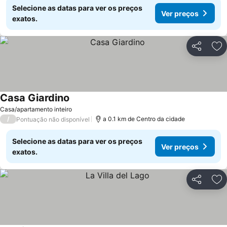
Selecione as datas para ver os preços
Ver preços
exatos.
Partilhar
Ad
Casa Giardino
Casa/apartamento inteiro
/
a 0.1 km de Centro da cidade
Pontuação não disponível
Selecione as datas para ver os preços
Ver preços
exatos.
Partilhar
Ad