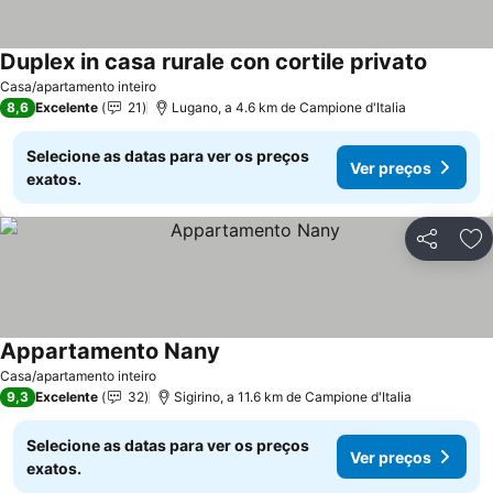
Duplex in casa rurale con cortile privato
Casa/apartamento inteiro
8,6
Excelente
21
Lugano, a 4.6 km de Campione d'Italia
Selecione as datas para ver os preços
Ver preços
exatos.
Partilhar
Ad
Appartamento Nany
Casa/apartamento inteiro
9,3
Excelente
32
Sigirino, a 11.6 km de Campione d'Italia
Selecione as datas para ver os preços
Ver preços
exatos.