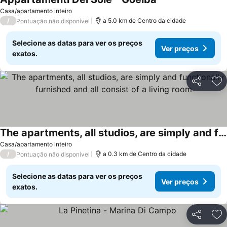
Casa/apartamento inteiro
/
a 5.0 km de Centro da cidade
Pontuação não disponível
Selecione as datas para ver os preços
Ver preços
exatos.
Partilhar
Ad
The apartments, all studios, are simply and functionally furnished and all consist of a living room
Casa/apartamento inteiro
/
a 0.3 km de Centro da cidade
Pontuação não disponível
Selecione as datas para ver os preços
Ver preços
exatos.
Partilhar
Ad