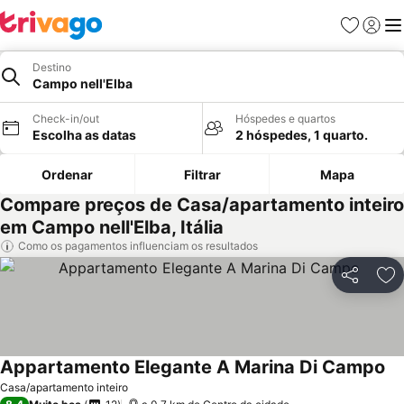
Favoritos
Iniciar
Me
Destino
Campo nell'Elba
Check-in/out
Hóspedes e quartos
Escolha as datas
2 hóspedes, 1 quarto.
Ordenar
Filtrar
Mapa
Compare preços de Casa/apartamento inteiro
em Campo nell'Elba, Itália
Como os pagamentos influenciam os resultados
Partilhar
Ad
Appartamento Elegante A Marina Di Campo
Casa/apartamento inteiro