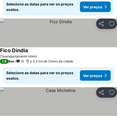
Selecione as datas para ver os preços
Ver preços
exatos.
Partilhar
Ad
Fico Dindia
Casa/apartamento inteiro
7,8
Boa
5
a 3.3 km de Centro da cidade
Selecione as datas para ver os preços
Ver preços
exatos.
Partilhar
Ad