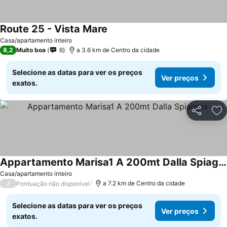
Route 25 - Vista Mare
Casa/apartamento inteiro
8,2
Muito boa
6
a 3.6 km de Centro da cidade
Selecione as datas para ver os preços
Ver preços
exatos.
Partilhar
Ad
Appartamento Marisa1 A 200mt Dalla Spiaggia
Casa/apartamento inteiro
/
a 7.2 km de Centro da cidade
Pontuação não disponível
Selecione as datas para ver os preços
Ver preços
exatos.