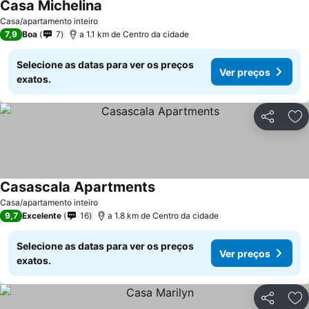
Casa Michelina
Casa/apartamento inteiro
7,9
Boa
7
a 1.1 km de Centro da cidade
Selecione as datas para ver os preços
Ver preços
exatos.
Partilhar
Ad
Casascala Apartments
Casa/apartamento inteiro
9,7
Excelente
16
a 1.8 km de Centro da cidade
Selecione as datas para ver os preços
Ver preços
exatos.
Partilhar
Ad