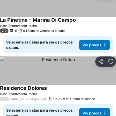
La Pinetina - Marina Di Campo
Casa/apartamento inteiro
7,0
1
a 1.8 km de Centro da cidade
Selecione as datas para ver os preços
Ver preços
exatos.
Partilhar
Ad
Residence Dolores
Casa/apartamento inteiro
/
a 2.0 km de Centro da cidade
Pontuação não disponível
Selecione as datas para ver os preços
Ver preços
exatos.