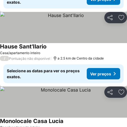
exatos.
Partilhar
Ad
Hause Sant'Ilario
Casa/apartamento inteiro
/
a 2.5 km de Centro da cidade
Pontuação não disponível
Selecione as datas para ver os preços
Ver preços
exatos.
Partilhar
Ad
Monolocale Casa Lucia