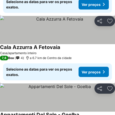
Selecione as datas para ver os preços
Ver preços
exatos.
Partilhar
Ad
Cala Azzurra A Fetovaia
Casa/apartamento inteiro
7,8
Boa
4
a 6.7 km de Centro da cidade
Selecione as datas para ver os preços
Ver preços
exatos.
Partilhar
Ad
Appartamenti Del Sole - Goelba