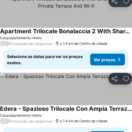
Partilhar
Ad
Apartment Trilocale Bonalaccia 2 With Shared Pool, Private Terrace And Wi-fi
Casa/apartamento inteiro
/
a 1.4 km de Centro da cidade
Pontuação não disponível
Selecione as datas para ver os preços
Ver preços
exatos.
Partilhar
Ad
Edera - Spazioso Trilocale Con Ampia Terrazza Coperta
Casa/apartamento inteiro
/
a 1.4 km de Centro da cidade
Pontuação não disponível