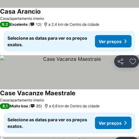
Casa Arancio
Casa/apartamento inteiro
9,2
Excelente
12
a 2.4 km de Centro da cidade
Selecione as datas para ver os preços
Ver preços
exatos.
Partilhar
Ad
Case Vacanze Maestrale
Casa/apartamento inteiro
8,1
Muito boa
85
a 6.8 km de Centro da cidade
Selecione as datas para ver os preços
Ver preços
exatos.