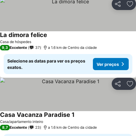
Partilhar
Ad
La dimora felice
Casa de hóspedes
9,3
Excelente
37
a 1.6 km de Centro da cidade
Selecione as datas para ver os preços
Ver preços
exatos.
Partilhar
Ad
Casa Vacanza Paradise 1
Casa/apartamento inteiro
8,7
Excelente
23
a 1.6 km de Centro da cidade