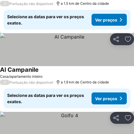
/
a 1.5 km de Centro da cidade
Pontuação não disponível
Selecione as datas para ver os preços
Ver preços
exatos.
Partilhar
Ad
Al Campanile
Casa/apartamento inteiro
/
a 1.9 km de Centro da cidade
Pontuação não disponível
Selecione as datas para ver os preços
Ver preços
exatos.
Partilhar
Ad