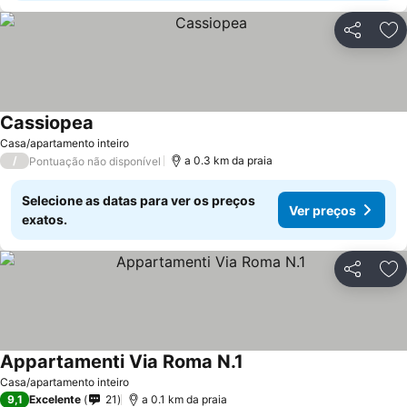
Partilhar
Ad
Cassiopea
Casa/apartamento inteiro
/
a 0.3 km da praia
Pontuação não disponível
Selecione as datas para ver os preços
Ver preços
exatos.
Partilhar
Ad
Appartamenti Via Roma N.1
Casa/apartamento inteiro
9,1
Excelente
21
a 0.1 km da praia