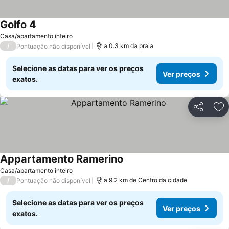
Golfo 4
Casa/apartamento inteiro
/
a 0.3 km da praia
Pontuação não disponível
Selecione as datas para ver os preços
Ver preços
exatos.
Partilhar
Ad
Appartamento Ramerino
Casa/apartamento inteiro
/
a 9.2 km de Centro da cidade
Pontuação não disponível
Selecione as datas para ver os preços
Ver preços
exatos.