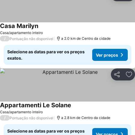
Casa Marilyn
Casa/apartamento inteiro
/
a 2.0 km de Centro da cidade
Pontuação não disponível
Selecione as datas para ver os preços
Ver preços
exatos.
Partilhar
Ad
Appartamenti Le Solane
Casa/apartamento inteiro
/
a 2.8 km de Centro da cidade
Pontuação não disponível
Selecione as datas para ver os preços
Ver preços