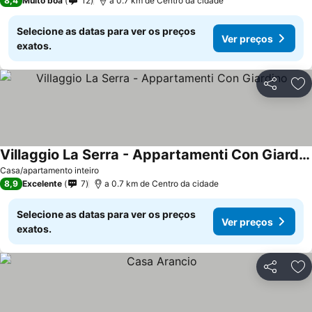
8,4
Muito boa
12
a 0.7 km de Centro da cidade
Selecione as datas para ver os preços
Ver preços
exatos.
Partilhar
Ad
Villaggio La Serra - Appartamenti Con Giardino
Casa/apartamento inteiro
8,9
Excelente
7
a 0.7 km de Centro da cidade
Selecione as datas para ver os preços
Ver preços
exatos.
Partilhar
Ad