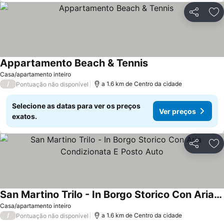
Partilhar
Ad
Appartamento Beach & Tennis
Casa/apartamento inteiro
/
a 1.6 km de Centro da cidade
Pontuação não disponível
Selecione as datas para ver os preços
Ver preços
exatos.
Partilhar
Ad
San Martino Trilo - In Borgo Storico Con Aria Condizionata E Posto Auto
Casa/apartamento inteiro
/
a 1.6 km de Centro da cidade
Pontuação não disponível