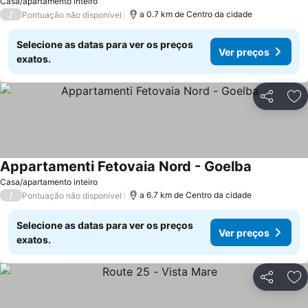
Casa/apartamento inteiro
/
a 0.7 km de Centro da cidade
Pontuação não disponível
Selecione as datas para ver os preços
Ver preços
exatos.
Partilhar
Ad
Appartamenti Fetovaia Nord - Goelba
Casa/apartamento inteiro
/
a 6.7 km de Centro da cidade
Pontuação não disponível
Selecione as datas para ver os preços
Ver preços
exatos.
Partilhar
Ad