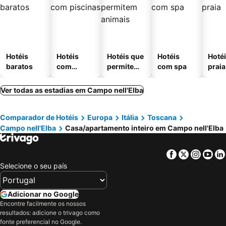
Hotéis
Hotéis
Hotéis que
Hotéis
Hotéi
baratos
com
permitem
com spa
praia
piscinas
animais
Ver todas as estadias em Campo nell'Elba
Comparador de Hotéis
Europa
Itália
Toscana
Campo nell'Elba
Casa/apartamento inteiro em Campo nell'Elba
Facebook
Twitter
Insta
Yo
Selecione o seu país
Adicionar no Google
Encontre facilmente os nossos
resultados: adicione o trivago como
fonte preferencial no Google.