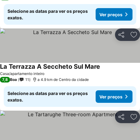
Selecione as datas para ver os preços
Ver preços
exatos.
Partilhar
Ad
La Terrazza A Seccheto Sul Mare
Casa/apartamento inteiro
7,8
Boa
11
a 4.9 km de Centro da cidade
Selecione as datas para ver os preços
Ver preços
exatos.
Partilhar
Ad