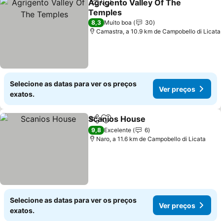
Agrigento Valley Of The
Partilhar
Adicionar aos favoritos
Temples
Ver preços
8,3
Muito boa
30
Camastra, a 10.9 km de Campobello di Licata
Selecione as datas para ver os preços
Ver preços
exatos.
Scanios House
Partilhar
Adicionar aos favoritos
Ver preços
9,8
Excelente
6
Naro, a 11.6 km de Campobello di Licata
Selecione as datas para ver os preços
Ver preços
exatos.