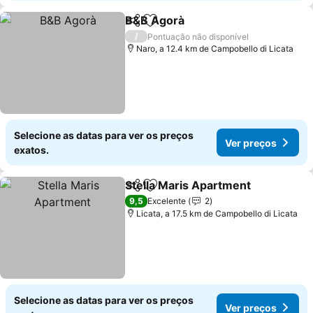
B&B Agorà
Partilhar
Adicionar aos favoritos
Ver preços
/
Pontuação não disponível
Naro, a 12.4 km de Campobello di Licata
Selecione as datas para ver os preços
Ver preços
exatos.
Stella Maris Apartment
Partilhar
Adicionar aos favoritos
Ver
9,5
Excelente
2
Licata, a 17.5 km de Campobello di Licata
Selecione as datas para ver os preços
Ver preços