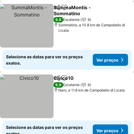
SummaMontis -
Partilhar
Adicionar aos favoritos
Sommatino
Ver preços
9,8
Excelente
9
Sommatino, a 10.8 km de Campobello di
Licata
Selecione as datas para ver os preços
Ver preços
exatos.
Civico10
Partilhar
Adicionar aos favoritos
Ver preços
9,9
Excelente
6
Naro, a 11.6 km de Campobello di Licata
Selecione as datas para ver os preços
Ver preços
exatos.