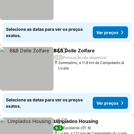
Selecione as datas para ver os preços
Ver preços
exatos.
B&B Delle Zolfare
Partilhar
Adicionar aos favoritos
Ver preç
/
Pontuação não disponível
Sommatino, a 11.8 km de Campobello di
Licata
Selecione as datas para ver os preços
Ver preços
exatos.
Limpiados Housing
Partilhar
Adicionar aos favoritos
Ver pr
9,3
Excelente
8
Licata, a 17.1 km de Campobello di Licata