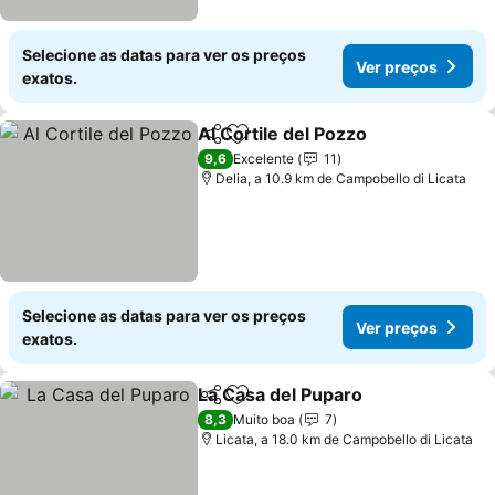
Selecione as datas para ver os preços
Ver preços
exatos.
Al Cortile del Pozzo
Partilhar
Adicionar aos favoritos
Ver pr
9,6
Excelente
11
Delia, a 10.9 km de Campobello di Licata
Selecione as datas para ver os preços
Ver preços
exatos.
La Casa del Puparo
Partilhar
Adicionar aos favoritos
Ver pr
8,3
Muito boa
7
Licata, a 18.0 km de Campobello di Licata