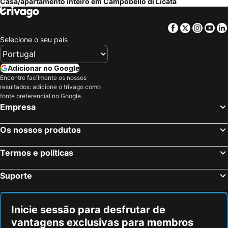
Casa/apartamento inteiro em Campobello di Licata
Facebook
Twitter
Insta
Yo
Selecione o seu país
Adicionar no Google
Encontre facilmente os nossos
resultados: adicione o trivago como
fonte preferencial no Google.
Empresa
Os nossos produtos
Termos e políticas
Suporte
Inicie sessão para desfrutar de
vantagens exclusivas para membros