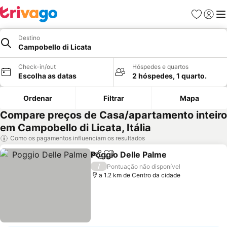
Favoritos
Iniciar
Me
Destino
Campobello di Licata
Check-in/out
Hóspedes e quartos
Escolha as datas
2 hóspedes, 1 quarto.
Ordenar
Filtrar
Mapa
Compare preços de Casa/apartamento inteiro
em Campobello di Licata, Itália
Como os pagamentos influenciam os resultados
Poggio Delle Palme
Partilhar
Adicionar aos favoritos
Ver pr
/
Pontuação não disponível
a 1.2 km de Centro da cidade