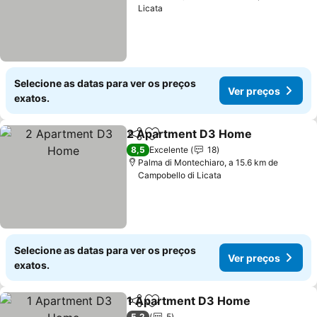
Licata
Selecione as datas para ver os preços
Ver preços
exatos.
2 Apartment D3 Home
Partilhar
Adicionar aos favoritos
Ver
8,5
Excelente
18
Palma di Montechiaro, a 15.6 km de
Campobello di Licata
Selecione as datas para ver os preços
Ver preços
exatos.
1 Apartment D3 Home
Partilhar
Adicionar aos favoritos
Ver
5,2
5