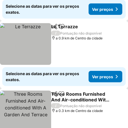
Selecione as datas para ver os preços
Ver preços
exatos.
Le Terrazze
Partilhar
Adicionar aos favoritos
Ver preços
/
Pontuação não disponível
a 0.9 km de Centro da cidade
Selecione as datas para ver os preços
Ver preços
exatos.
Three Rooms Furnished
Partilhar
Adicionar aos favoritos
And Air-conditioned With
A Garden And Terrace
Ver preços
/
Pontuação não disponível
a 0.3 km de Centro da cidade