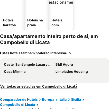
Hotéis
Hotéis na
Hotéis
baratos
praia
com
estaciona
mento
Casa/apartamento inteiro perto de si, em
Campobello di Licata
Estes hotéis também poderão interessá-lo...
Castel Sant'angelo Luxury House
B&B Agorà
Casa Mimma
Limpiados Housing
Ver todas as estadias em Campobello di Licata
Comparador de Hotéis
Europa
Itália
Sicília
Campobello di Licata