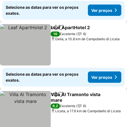
Selecione as datas para ver os preços
Ver preços
exatos.
Leaf ApartHotel 2
Partilhar
Adicionar aos favoritos
Ver preç
10
Excelente
6
Delia, a 10.8 km de Campobello di Licata
Selecione as datas para ver os preços
Ver preços
exatos.
Villa Al Tramonto vista
Partilhar
Adicionar aos favoritos
mare
Ver preços
9,2
Excelente
6
Licata, a 17.6 km de Campobello di Licata