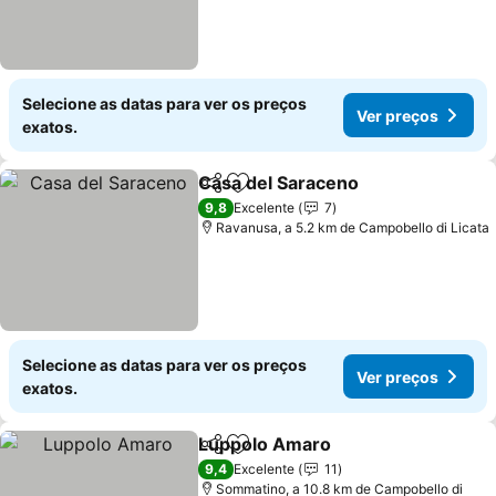
Selecione as datas para ver os preços
Ver preços
exatos.
Casa del Saraceno
Partilhar
Adicionar aos favoritos
Ver pre
9,8
Excelente
7
Ravanusa, a 5.2 km de Campobello di Licata
Selecione as datas para ver os preços
Ver preços
exatos.
Luppolo Amaro
Partilhar
Adicionar aos favoritos
Ver preços
9,4
Excelente
11
Sommatino, a 10.8 km de Campobello di