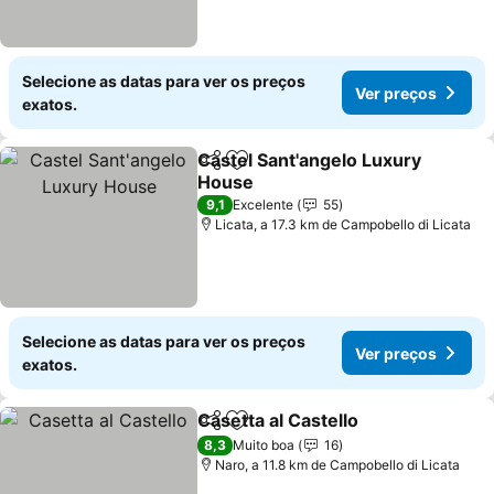
Selecione as datas para ver os preços
Ver preços
exatos.
Castel Sant'angelo Luxury
Partilhar
Adicionar aos favoritos
House
Ver preços
9,1
Excelente
55
Licata, a 17.3 km de Campobello di Licata
Selecione as datas para ver os preços
Ver preços
exatos.
Casetta al Castello
Partilhar
Adicionar aos favoritos
Ver pre
8,3
Muito boa
16
Naro, a 11.8 km de Campobello di Licata