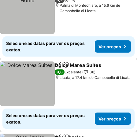
Palma di Montechiaro, a 15.6 km de
Campobello di Licata
Selecione as datas para ver os preços
Ver preços
exatos.
Dolce Marea Suites
Partilhar
Adicionar aos favoritos
Ver pr
9,8
Excelente
38
Licata, a 17.4 km de Campobello di Licata
Selecione as datas para ver os preços
Ver preços
exatos.