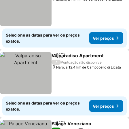
Selecione as datas para ver os preços
Ver preços
exatos.
Valparadiso Apartment
Partilhar
Adicionar aos favoritos
Ver
/
Pontuação não disponível
Naro, a 12.4 km de Campobello di Licata
Selecione as datas para ver os preços
Ver preços
exatos.
Palace Veneziano
Partilhar
Adicionar aos favoritos
Ver preç