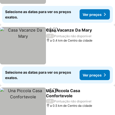
Selecione as datas para ver os preços
Ver preços
exatos.
Casa Vacanze Da Mary
Partilhar
Adicionar aos favoritos
Ver
/
Pontuação não disponível
a 0.4 km de Centro da cidade
Selecione as datas para ver os preços
Ver preços
exatos.
Una Piccola Casa
Partilhar
Adicionar aos favoritos
Confortevole
Ver preços
/
Pontuação não disponível
a 0.5 km de Centro da cidade