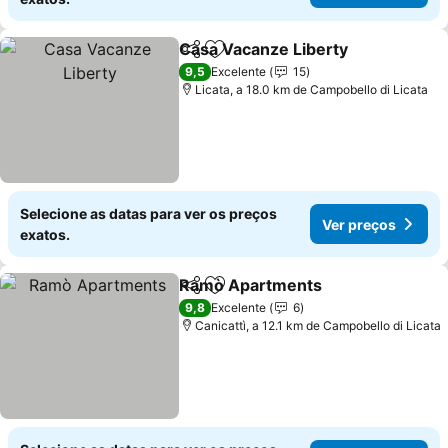
Casa Vacanze Liberty
Partilhar
Adicionar aos favoritos
Ver 
9,5
Excelente
15
Licata, a 18.0 km de Campobello di Licata
Selecione as datas para ver os preços
Ver preços
exatos.
Ramò Apartments
Partilhar
Adicionar aos favoritos
Ver pre
9,8
Excelente
6
Canicattì, a 12.1 km de Campobello di Licata