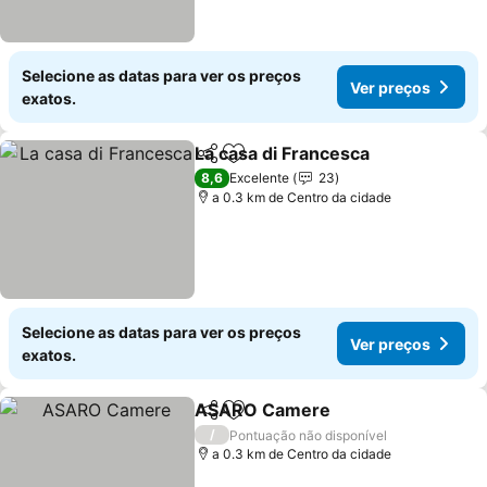
Selecione as datas para ver os preços
Ver preços
exatos.
La casa di Francesca
Partilhar
Adicionar aos favoritos
Ver p
8,6
Excelente
23
a 0.3 km de Centro da cidade
Selecione as datas para ver os preços
Ver preços
exatos.
ASARO Camere
Partilhar
Adicionar aos favoritos
Ver preço
/
Pontuação não disponível
a 0.3 km de Centro da cidade