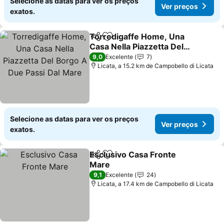
Selecione as datas para ver os preços
Ver preços
exatos.
Torredigaffe Home, Una
Partilhar
Adicionar aos favoritos
Casa Nella Piazzetta Del
Borgo A Due Passi Dal
Ver preços
9,0
Excelente
7
Mare
Licata, a 15.2 km de Campobello di Licata
Selecione as datas para ver os preços
Ver preços
exatos.
Esclusivo Casa Fronte
Partilhar
Adicionar aos favoritos
Mare
Ver preços
9,1
Excelente
24
Licata, a 17.4 km de Campobello di Licata