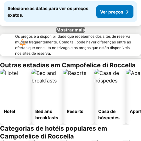
Selecione as datas para ver os preços
Ver preços
exatos.
Mostrar mais
Os preços e a disponibilidade que recebemos dos sites de reserva
mudam frequentemente. Como tal, pode haver diferenças entre as
ofertas que consulta no trivago e os preços que estão disponíveis
nos sites de reserva.
Outras estadias em Campofelice di Roccella
Hotel
Bed and
Resorts
Casa de
Apar
breakfasts
hóspedes
Categorias de hotéis populares em
Campofelice di Roccella