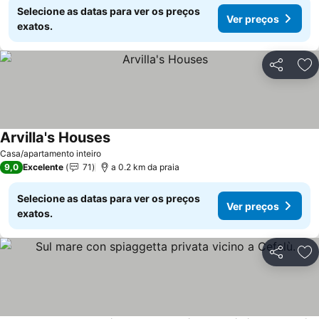
Selecione as datas para ver os preços
Ver preços
exatos.
Partilhar
Ad
Arvilla's Houses
Ver preços
Casa/apartamento inteiro
9,0
Excelente
71
a 0.2 km da praia
Selecione as datas para ver os preços
Ver preços
exatos.
Partilhar
Ad