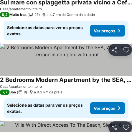
Sul mare con spiaggetta privata vicino a Cefalù.
Ver preços
Casa/apartamento inteiro
8,2
Muito boa
27
a 4.7 km de Centro da cidade
Selecione as datas para ver os preços
Ver preços
exatos.
Partilhar
Ad
2 Bedrooms Modern Apartment by the SEA, Wi-Fi, A/C, Terrace,in complex with pool
Ver preços
Casa/apartamento inteiro
7,7
Boa
9
a 0.3 km da praia
Selecione as datas para ver os preços
Ver preços
exatos.
Partilhar
Ad