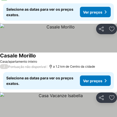
Selecione as datas para ver os preços
Ver preços
exatos.
Partilhar
Ad
Casale Morillo
Ver preços
Casa/apartamento inteiro
/
a 1.2 km de Centro da cidade
Pontuação não disponível
Selecione as datas para ver os preços
Ver preços
exatos.
Partilhar
Ad