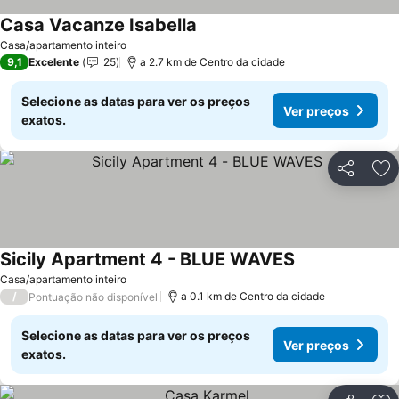
Casa Vacanze Isabella
Ver preços
Casa/apartamento inteiro
9,1
Excelente
25
a 2.7 km de Centro da cidade
Selecione as datas para ver os preços
Ver preços
exatos.
Partilhar
Ad
Sicily Apartment 4 - BLUE WAVES
Ver preços
Casa/apartamento inteiro
/
a 0.1 km de Centro da cidade
Pontuação não disponível
Selecione as datas para ver os preços
Ver preços
exatos.