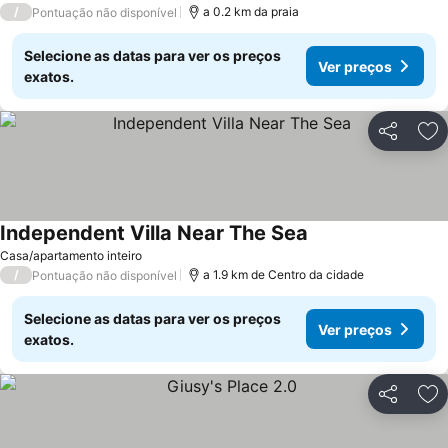
/
a 0.2 km da praia
Pontuação não disponível
Selecione as datas para ver os preços
Ver preços
exatos.
Partilhar
Ad
Independent Villa Near The Sea
Ver preços
Casa/apartamento inteiro
/
a 1.9 km de Centro da cidade
Pontuação não disponível
Selecione as datas para ver os preços
Ver preços
exatos.
Partilhar
Ad