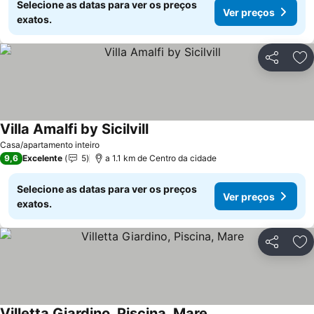
Selecione as datas para ver os preços
Ver preços
exatos.
Partilhar
Ad
Villa Amalfi by Sicilvill
Ver preços
Casa/apartamento inteiro
9,6
Excelente
5
a 1.1 km de Centro da cidade
Selecione as datas para ver os preços
Ver preços
exatos.
Partilhar
Ad
Villetta Giardino, Piscina, Mare