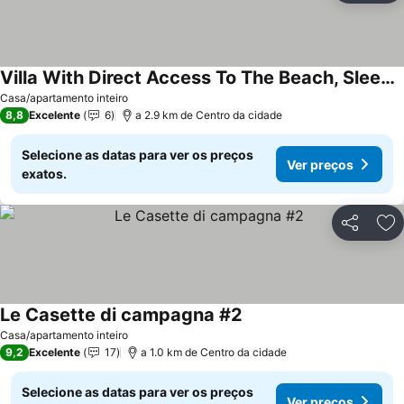
Villa With Direct Access To The Beach, Sleeps 6
Ver preços
Casa/apartamento inteiro
8,8
Excelente
6
a 2.9 km de Centro da cidade
Selecione as datas para ver os preços
Ver preços
exatos.
Partilhar
Ad
Le Casette di campagna #2
Ver preços
Casa/apartamento inteiro
9,2
Excelente
17
a 1.0 km de Centro da cidade
Selecione as datas para ver os preços
Ver preços