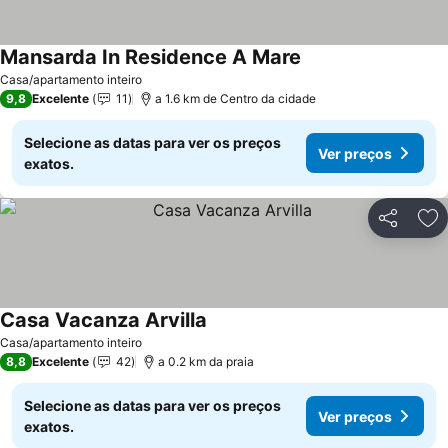
Mansarda In Residence A Mare
Ver preços
Casa/apartamento inteiro
9,8
Excelente
11
a 1.6 km de Centro da cidade
Selecione as datas para ver os preços
Ver preços
exatos.
Partilhar
Ad
Casa Vacanza Arvilla
Ver preços
Casa/apartamento inteiro
8,8
Excelente
42
a 0.2 km da praia
Selecione as datas para ver os preços
Ver preços
exatos.