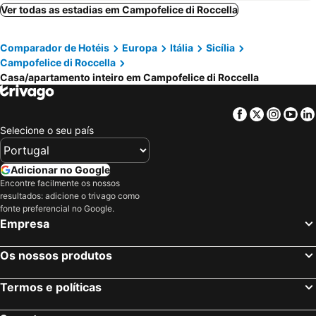
Luxury Villas in Sicily with pool
Casa Rifugio
Ver todas as estadias em Campofelice di Roccella
Vanni House 68
Cortile Maggiore Home
Comparador de Hotéis
Europa
Itália
Sicília
Cefalu Holiday Apartments
Stanze Al Duomo
Campofelice di Roccella
Casa/apartamento inteiro em Campofelice di Roccella
Facebook
Twitter
Insta
Yo
Selecione o seu país
Adicionar no Google
Encontre facilmente os nossos
resultados: adicione o trivago como
fonte preferencial no Google.
Empresa
Os nossos produtos
Termos e políticas