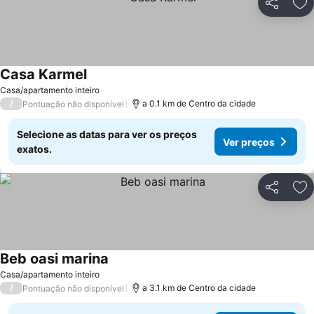
Partilhar
Ad
Casa Karmel
Ver preços
Casa/apartamento inteiro
/
a 0.1 km de Centro da cidade
Pontuação não disponível
Selecione as datas para ver os preços
Ver preços
exatos.
Partilhar
Ad
Beb oasi marina
Ver preços
Casa/apartamento inteiro
/
a 3.1 km de Centro da cidade
Pontuação não disponível