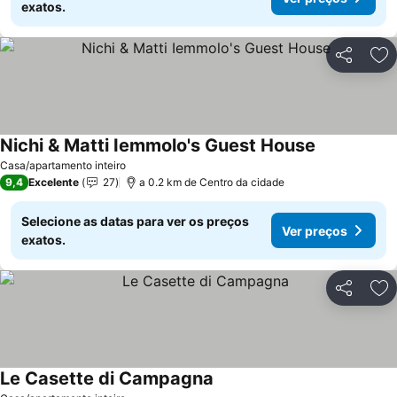
exatos.
Partilhar
Ad
Nichi & Matti Iemmolo's Guest House
Ver preços
Casa/apartamento inteiro
9,4
Excelente
27
a 0.2 km de Centro da cidade
Selecione as datas para ver os preços
Ver preços
exatos.
Partilhar
Ad
Le Casette di Campagna
Ver preços