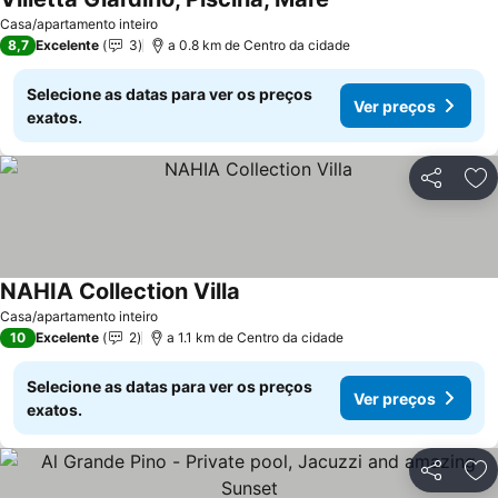
Ver preços
Casa/apartamento inteiro
8,7
Excelente
3
a 0.8 km de Centro da cidade
Selecione as datas para ver os preços
Ver preços
exatos.
Partilhar
Ad
NAHIA Collection Villa
Ver preços
Casa/apartamento inteiro
10
Excelente
2
a 1.1 km de Centro da cidade
Selecione as datas para ver os preços
Ver preços
exatos.
Partilhar
Ad