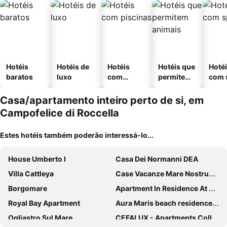
Hotéis
Hotéis de
Hotéis
Hotéis que
Hoté
baratos
luxo
com
permitem
com 
piscinas
animais
Casa/apartamento inteiro perto de si, em
Campofelice di Roccella
Estes hotéis também poderão interessá-lo...
House Umberto I
Casa Dei Normanni DEA
Villa Cattleya
Case Vacanze Mare Nostrum - Villas In Front Of The Beach With Pool
Borgomare
Apartment In Residence At 200 M From The Sea Of Lascari
Royal Bay Apartment
Aura Maris beach residence Mazzaforno
Ogliastro Sul Mare
CEFALUX - Apartments Collection