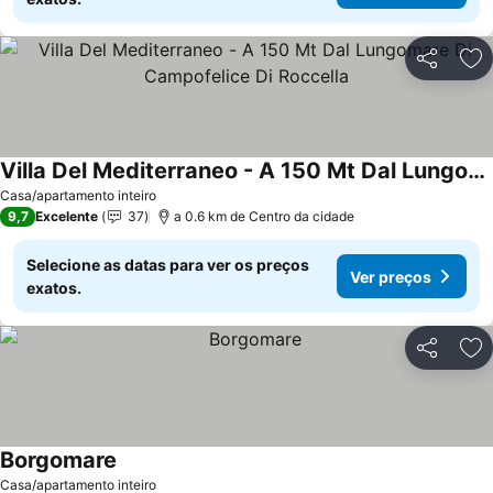
Partilhar
Ad
Villa Del Mediterraneo - A 150 Mt Dal Lungomare Di Campofelice Di Roccella
Ver preços
Casa/apartamento inteiro
9,7
Excelente
37
a 0.6 km de Centro da cidade
Selecione as datas para ver os preços
Ver preços
exatos.
Partilhar
Ad
Borgomare
Ver preços
Casa/apartamento inteiro