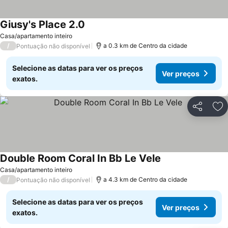
Giusy's Place 2.0
Ver preços
Casa/apartamento inteiro
/
a 0.3 km de Centro da cidade
Pontuação não disponível
Selecione as datas para ver os preços
Ver preços
exatos.
Partilhar
Ad
Double Room Coral In Bb Le Vele
Ver preços
Casa/apartamento inteiro
/
a 4.3 km de Centro da cidade
Pontuação não disponível
Selecione as datas para ver os preços
Ver preços
exatos.