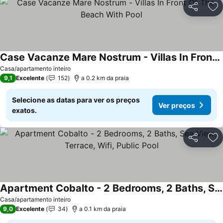
Partilhar
Ad
Case Vacanze Mare Nostrum - Villas In Front Of The Beach With Pool
Ver preços
Casa/apartamento inteiro
9,1
Excelente
152
a 0.2 km da praia
Selecione as datas para ver os preços
Ver preços
exatos.
Partilhar
Ad
Apartment Cobalto - 2 Bedrooms, 2 Baths, Sea View, Terrace, Wifi, Public Pool
Ver preços
Casa/apartamento inteiro
9,0
Excelente
34
a 0.1 km da praia