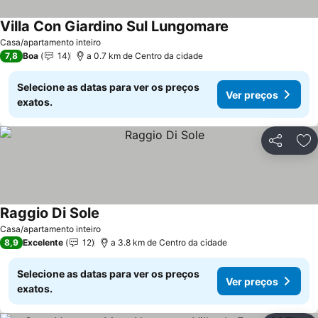
Villa Con Giardino Sul Lungomare
Ver preços
Casa/apartamento inteiro
7,8
Boa
14
a 0.7 km de Centro da cidade
Selecione as datas para ver os preços
Ver preços
exatos.
Partilhar
Ad
Raggio Di Sole
Ver preços
Casa/apartamento inteiro
8,9
Excelente
12
a 3.8 km de Centro da cidade
Selecione as datas para ver os preços
Ver preços
exatos.