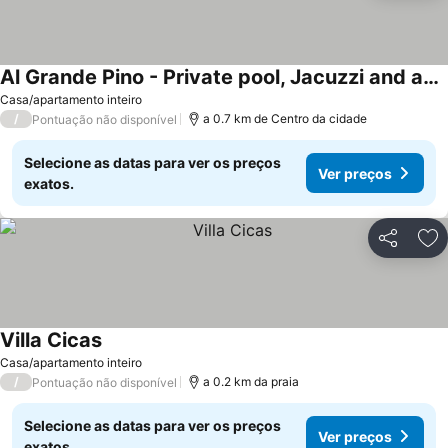
Al Grande Pino - Private pool, Jacuzzi and amazing Sunset
Ver preços
Casa/apartamento inteiro
/
a 0.7 km de Centro da cidade
Pontuação não disponível
Selecione as datas para ver os preços
Ver preços
exatos.
Partilhar
Ad
Villa Cicas
Ver preços
Casa/apartamento inteiro
/
a 0.2 km da praia
Pontuação não disponível
Selecione as datas para ver os preços
Ver preços
exatos.