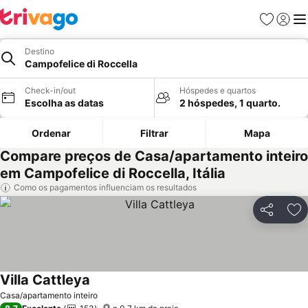
Favoritos
Iniciar
Me
Destino
Campofelice di Roccella
Check-in/out
Hóspedes e quartos
Escolha as datas
2 hóspedes, 1 quarto.
Ordenar
Filtrar
Mapa
Compare preços de Casa/apartamento inteiro
em Campofelice di Roccella, Itália
Como os pagamentos influenciam os resultados
Partilhar
Ad
Villa Cattleya
Ver preços
Casa/apartamento inteiro