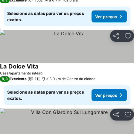
8,7
Excelente
153
a 0.7 km da praia
Selecione as datas para ver os preços
Ver preços
exatos.
Partilhar
Ad
La Dolce Vita
Ver preços
Casa/apartamento inteiro
9,3
Excelente
11
a 3.9 km de Centro da cidade
Selecione as datas para ver os preços
Ver preços
exatos.
Partilhar
Ad