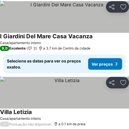
Partilhar
Ad
I Giardini Del Mare Casa Vacanza
Ver preços
Casa/apartamento inteiro
9,0
Excelente
2
a 3.7 km de Centro da cidade
Selecione as datas para ver os preços
Ver preços
exatos.
Partilhar
Ad
Villa Letizia
Ver preços
Casa/apartamento inteiro
/
a 0.1 km da praia
Pontuação não disponível