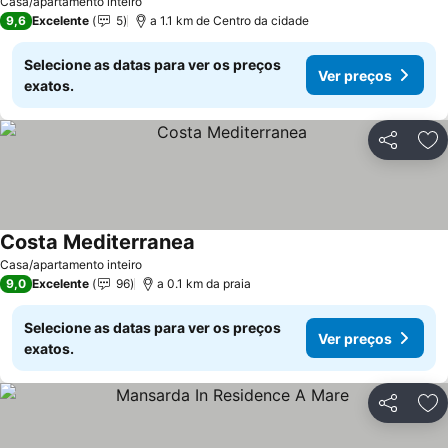
Casa/apartamento inteiro
9,6
Excelente
5
a 1.1 km de Centro da cidade
Selecione as datas para ver os preços
Ver preços
exatos.
Partilhar
Ad
Costa Mediterranea
Ver preços
Casa/apartamento inteiro
9,0
Excelente
96
a 0.1 km da praia
Selecione as datas para ver os preços
Ver preços
exatos.
Partilhar
Ad