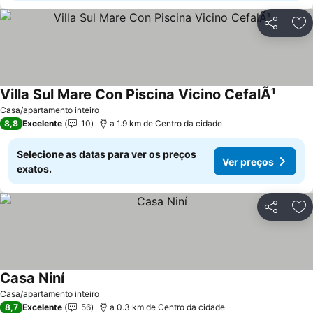
Partilhar
Ad
Villa Sul Mare Con Piscina Vicino CefalÃ¹
Ver pr
Casa/apartamento inteiro
8,8
Excelente
10
a 1.9 km de Centro da cidade
Selecione as datas para ver os preços
Ver preços
exatos.
Partilhar
Ad
Casa Niní
Ver preços
Casa/apartamento inteiro
8,7
Excelente
56
a 0.3 km de Centro da cidade