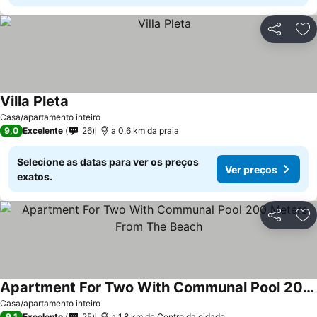
Partilhar
Ad
Villa Pleta
Ver preços
Casa/apartamento inteiro
9,0
Excelente
26
a 0.6 km da praia
Selecione as datas para ver os preços
Ver preços
exatos.
Partilhar
Ad
Apartment For Two With Communal Pool 200 Meters From The Beach
Ver preços
Casa/apartamento inteiro
9,1
Excelente
25
a 1.8 km de Centro da cidade