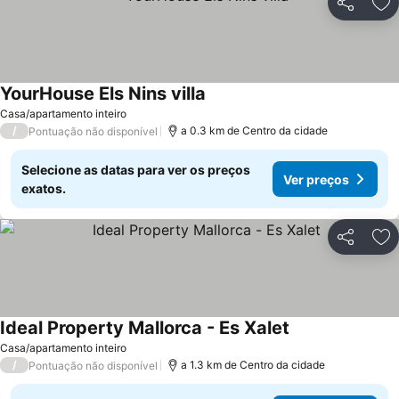
Partilhar
Ad
YourHouse Els Nins villa
Ver preços
Casa/apartamento inteiro
/
a 0.3 km de Centro da cidade
Pontuação não disponível
Selecione as datas para ver os preços
Ver preços
exatos.
Partilhar
Ad
Ideal Property Mallorca - Es Xalet
Ver preços
Casa/apartamento inteiro
/
a 1.3 km de Centro da cidade
Pontuação não disponível