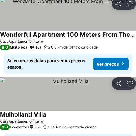
Partilhar
Ad
Wonderful Apartment 100 Meters From The Beach
Ver preços
Casa/apartamento inteiro
8,0
Muito boa
10
a 0.5 km de Centro da cidade
Selecione as datas para ver os preços
Ver preços
exatos.
Partilhar
Ad
Mulholland Villa
Ver preços
Casa/apartamento inteiro
8,8
Excelente
22
a 1.5 km de Centro da cidade