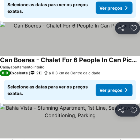
Selecione as datas para ver os preços
Ver preços
exatos.
Partilhar
Ad
Can Boeres - Chalet For 6 People In Can Picafort.
Ver preços
Casa/apartamento inteiro
8,9
Excelente
21
a 0.3 km de Centro da cidade
Selecione as datas para ver os preços
Ver preços
exatos.
Partilhar
Ad