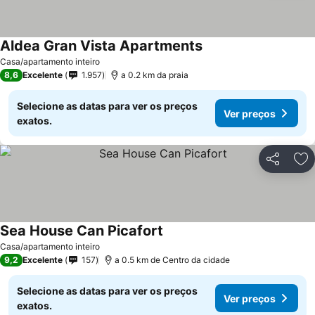
Aldea Gran Vista Apartments
Ver preços
Casa/apartamento inteiro
8,6
Excelente
1.957
a 0.2 km da praia
Selecione as datas para ver os preços
Ver preços
exatos.
Partilhar
Ad
Sea House Can Picafort
Ver preços
Casa/apartamento inteiro
9,2
Excelente
157
a 0.5 km de Centro da cidade
Selecione as datas para ver os preços
Ver preços
exatos.