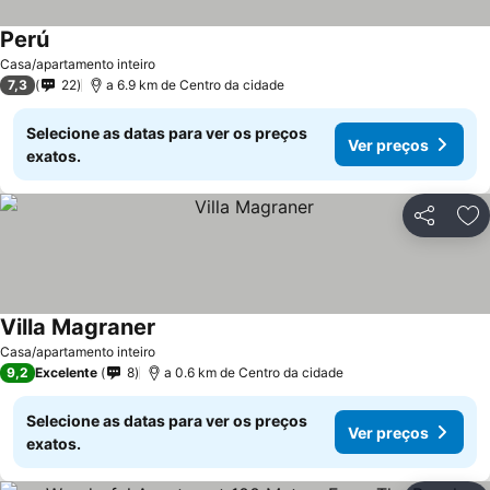
Perú
Ver preços
Casa/apartamento inteiro
7,3
22
a 6.9 km de Centro da cidade
Selecione as datas para ver os preços
Ver preços
exatos.
Partilhar
Ad
Villa Magraner
Ver preços
Casa/apartamento inteiro
9,2
Excelente
8
a 0.6 km de Centro da cidade
Selecione as datas para ver os preços
Ver preços
exatos.