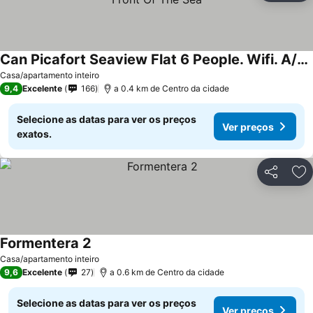
Can Picafort Seaview Flat 6 People. Wifi. A/c. Terrace In Front Of The Sea
Ver preços
Casa/apartamento inteiro
9,4
Excelente
166
a 0.4 km de Centro da cidade
Selecione as datas para ver os preços
Ver preços
exatos.
Partilhar
Ad
Formentera 2
Ver preços
Casa/apartamento inteiro
9,6
Excelente
27
a 0.6 km de Centro da cidade
Selecione as datas para ver os preços
Ver preços