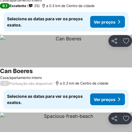
Ver preços
Casa/apartamento inteiro
9,1
Excelente
25
a 0.5 km de Centro da cidade
Selecione as datas para ver os preços
Ver preços
exatos.
Partilhar
Ad
Can Boeres
Ver preços
Casa/apartamento inteiro
/
a 0.3 km de Centro da cidade
Pontuação não disponível
Selecione as datas para ver os preços
Ver preços
exatos.
Partilhar
Ad