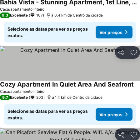
Bahia Vista - Stunning Apartment, 1st Line, Sea View, Air Conditioning, Parking
Ver preços
Casa/apartamento inteiro
9,3
Excelente
107
a 0.4 km de Centro da cidade
Selecione as datas para ver os preços
Ver preços
exatos.
Partilhar
Ad
Cozy Apartment In Quiet Area And Seafront
Ve
Casa/apartamento inteiro
9,7
Excelente
203
a 1.4 km de Centro da cidade
Selecione as datas para ver os preços
Ver preços
exatos.
Partilhar
Ad