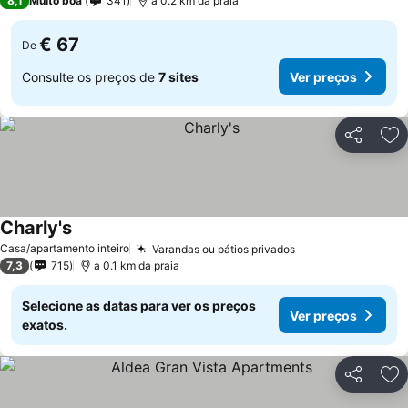
8,1
Muito boa
341
a 0.2 km da praia
€ 67
De
Consulte os preços de
7 sites
Ver preços
Partilhar
Ad
Charly's
Ver preços
Casa/apartamento inteiro
Varandas ou pátios privados
Ver preços
7,3
715
a 0.1 km da praia
Selecione as datas para ver os preços
Ver preços
exatos.
Partilhar
Ad