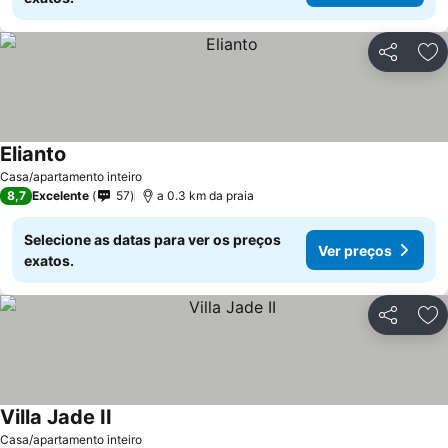
Partilhar
Ad
Elianto
Ver preços
Casa/apartamento inteiro
8,7
Excelente
57
a 0.3 km da praia
Selecione as datas para ver os preços
Ver preços
exatos.
Partilhar
Ad
Villa Jade II
Ver preços
Casa/apartamento inteiro