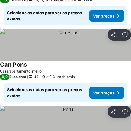
Selecione as datas para ver os preços
Ver preços
exatos.
Partilhar
Ad
Can Pons
Ver preços
Casa/apartamento inteiro
9,0
Excelente
44
a 0.3 km da praia
Selecione as datas para ver os preços
Ver preços
exatos.
Partilhar
Ad