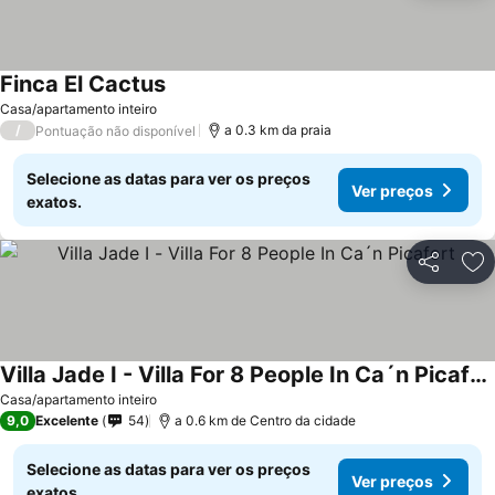
Finca El Cactus
Ver preços
Casa/apartamento inteiro
/
a 0.3 km da praia
Pontuação não disponível
Selecione as datas para ver os preços
Ver preços
exatos.
Partilhar
Ad
Villa Jade I - Villa For 8 People In Ca´n Picafort
Ver preços
Casa/apartamento inteiro
9,0
Excelente
54
a 0.6 km de Centro da cidade
Selecione as datas para ver os preços
Ver preços
exatos.