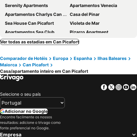
Serenity Apartments
Apartamentos Venecia
Apartamentos Charlys Can Picafort
Casa del Pinar
Sea House Can Picafort
Violeta de Mar
Apartamentos Sea Club
Pizarro Apartment
Can Boeres - Chalet For 6 People In Can Picafort.
Villa Bugambilia
Ver todas as estadias em Can Picafort
Mar Blava House
Playa Del Muro Suites [Ex. Rio Mar Apart ]
Comparador de Hotéis
Europa
Espanha
Ilhas Baleares
Prinsotel La Pineda Apartamentos
Apartamento Alcudia
Maiorca
Can Picafort
Rent Apartment On The Beach
Rudi - Chalet For 5 People In Son Serra De Marina
Casa/apartamento inteiro em Can Picafort
Modern Apartment Complex In Front Holiday Bellevue
Minerva Beach
Facebook
Twitter
Insta
Yo
Selecione o seu país
Adicionar no Google
Encontre facilmente os nossos
resultados: adicione o trivago como
fonte preferencial no Google.
Empresa