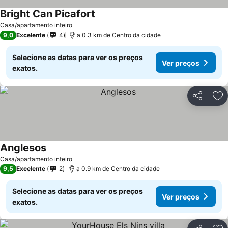
Bright Can Picafort
Ver preços
Casa/apartamento inteiro
9,0
Excelente
4
a 0.3 km de Centro da cidade
Selecione as datas para ver os preços
Ver preços
exatos.
Partilhar
Ad
Anglesos
Ver preços
Casa/apartamento inteiro
9,5
Excelente
2
a 0.9 km de Centro da cidade
Selecione as datas para ver os preços
Ver preços
exatos.