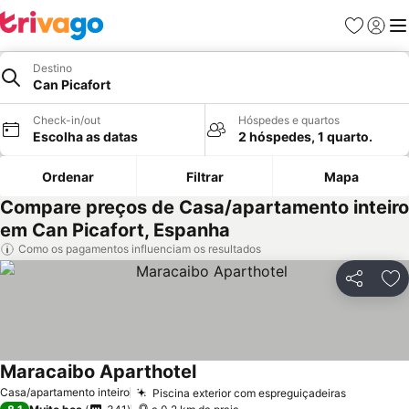
Favoritos
Iniciar
Me
Destino
Can Picafort
Check-in/out
Hóspedes e quartos
Escolha as datas
2 hóspedes, 1 quarto.
Ordenar
Filtrar
Mapa
Compare preços de Casa/apartamento inteiro
em Can Picafort, Espanha
Como os pagamentos influenciam os resultados
Partilhar
Ad
Maracaibo Aparthotel
Ver preços
Casa/apartamento inteiro
Piscina exterior com espreguiçadeiras
Ver preç