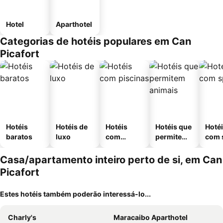
Hotel
Aparthotel
Categorias de hotéis populares em Can
Picafort
Hotéis
Hotéis de
Hotéis
Hotéis que
Hoté
baratos
luxo
com
permitem
com 
piscinas
animais
Casa/apartamento inteiro perto de si, em Can
Picafort
Estes hotéis também poderão interessá-lo...
Charly's
Maracaibo Aparthotel