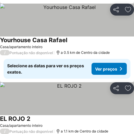
Partilhar
Ad
Yourhouse Casa Rafael
Ver preços
Casa/apartamento inteiro
/
a 0.5 km de Centro da cidade
Pontuação não disponível
Selecione as datas para ver os preços
Ver preços
exatos.
Partilhar
Ad
EL ROJO 2
Ver preços
Casa/apartamento inteiro
/
a 1.1 km de Centro da cidade
Pontuação não disponível