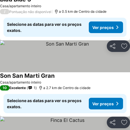
Ver preços
Casa/apartamento inteiro
/
a 0.5 km de Centro da cidade
Pontuação não disponível
Selecione as datas para ver os preços
Ver preços
exatos.
Partilhar
Ad
Son San Marti Gran
Ver preços
Casa/apartamento inteiro
10
Excelente
1
a 2.7 km de Centro da cidade
Selecione as datas para ver os preços
Ver preços
exatos.
Partilhar
Ad