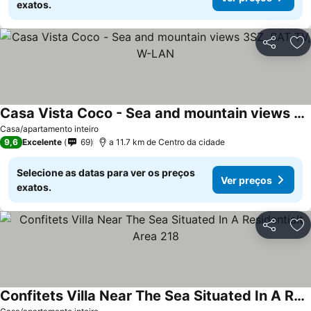
exatos.
Partilhar
Ad
Casa Vista Coco - Sea and mountain views 3SZ, SAT-TV, W-LAN
Ver preços
Casa/apartamento inteiro
9,6
Excelente
69
a 11.7 km de Centro da cidade
Selecione as datas para ver os preços
Ver preços
exatos.
Partilhar
Ad
Confitets Villa Near The Sea Situated In A Residentialt Area 218