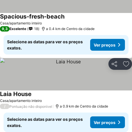
Spacious-fresh-beach
Ver preços
Casa/apartamento inteiro
9,3
Excelente
18
a 0.4 km de Centro da cidade
Selecione as datas para ver os preços
Ver preços
exatos.
Partilhar
Ad
Laia House
Ver preços
Casa/apartamento inteiro
/
a 0.9 km de Centro da cidade
Pontuação não disponível
Selecione as datas para ver os preços
Ver preços
exatos.