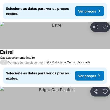
Selecione as datas para ver os preços
Ver preços
exatos.
Partilhar
Ad
Estrel
Ver preços
Casa/apartamento inteiro
/
a 0.4 km de Centro da cidade
Pontuação não disponível
Selecione as datas para ver os preços
Ver preços
exatos.
Partilhar
Ad