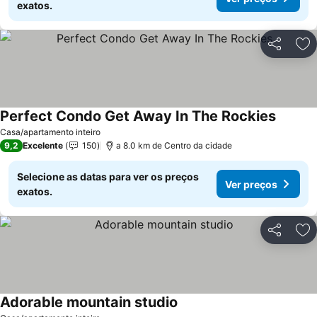
exatos.
Partilhar
Ad
Perfect Condo Get Away In The Rockies
Casa/apartamento inteiro
9,2
Excelente
150
a 8.0 km de Centro da cidade
Selecione as datas para ver os preços
Ver preços
exatos.
Partilhar
Ad
Adorable mountain studio