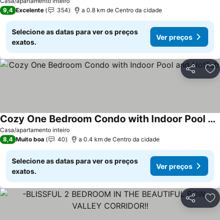
Casa/apartamento inteiro
9,4
Excelente
354
a 0.8 km de Centro da cidade
Selecione as datas para ver os preços
Ver preços
exatos.
Partilhar
Ad
Cozy One Bedroom Condo with Indoor Pool and HotTub
Casa/apartamento inteiro
8,4
Muito boa
40
a 0.4 km de Centro da cidade
Selecione as datas para ver os preços
Ver preços
exatos.
Partilhar
Ad