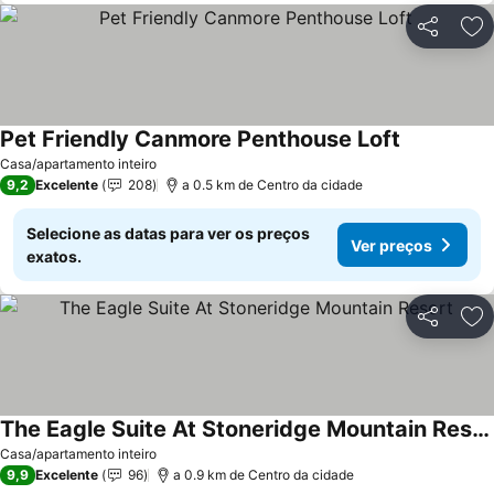
Partilhar
Ad
Pet Friendly Canmore Penthouse Loft
Casa/apartamento inteiro
9,2
Excelente
208
a 0.5 km de Centro da cidade
Selecione as datas para ver os preços
Ver preços
exatos.
Partilhar
Ad
The Eagle Suite At Stoneridge Mountain Resort
Casa/apartamento inteiro
9,9
Excelente
96
a 0.9 km de Centro da cidade