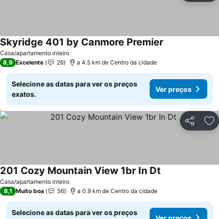
Skyridge 401 by Canmore Premier
Casa/apartamento inteiro
8,9
Excelente
26
a 4.5 km de Centro da cidade
Selecione as datas para ver os preços
Ver preços
exatos.
Partilhar
Ad
201 Cozy Mountain View 1br In Dt
Casa/apartamento inteiro
8,1
Muito boa
56
a 0.9 km de Centro da cidade
Selecione as datas para ver os preços
Ver preços