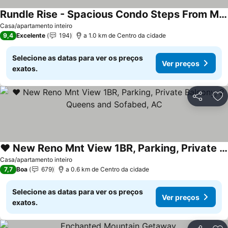
Rundle Rise - Spacious Condo Steps From Main Street
Casa/apartamento inteiro
9,4
Excelente
194
a 1.0 km de Centro da cidade
Selecione as datas para ver os preços
Ver preços
exatos.
Partilhar
Ad
❤ New Reno Mnt View 1BR, Parking, Private Balcony, 2 Queens and Sofabed, AC
Casa/apartamento inteiro
7,7
Boa
679
a 0.6 km de Centro da cidade
Selecione as datas para ver os preços
Ver preços
exatos.