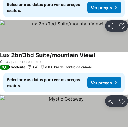
Selecione as datas para ver os preços
Ver preços
exatos.
Partilhar
Ad
Lux 2br/3bd Suite/mountain View!
Casa/apartamento inteiro
9,0
Excelente
64
a 0.6 km de Centro da cidade
Selecione as datas para ver os preços
Ver preços
exatos.
Partilhar
Ad