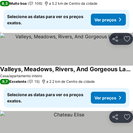
8,3
Muito boa
106
a 5.2 km de Centro da cidade
Selecione as datas para ver os preços
Ver preços
exatos.
Partilhar
Ad
Valleys, Meadows, Rivers, And Gorgeous Lakes!
Casa/apartamento inteiro
9,7
Excelente
15
a 2.2 km de Centro da cidade
Selecione as datas para ver os preços
Ver preços
exatos.
Partilhar
Ad