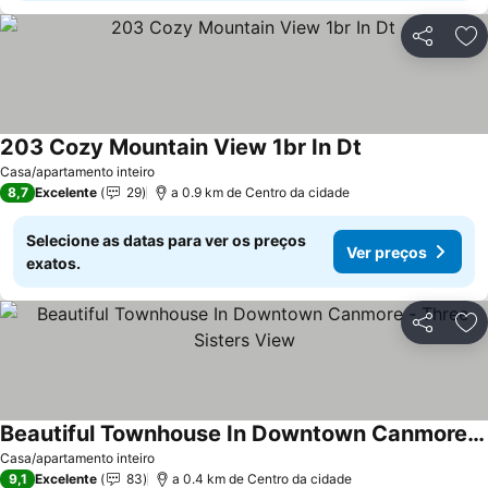
Partilhar
Ad
203 Cozy Mountain View 1br In Dt
Casa/apartamento inteiro
8,7
Excelente
29
a 0.9 km de Centro da cidade
Selecione as datas para ver os preços
Ver preços
exatos.
Partilhar
Ad
Beautiful Townhouse In Downtown Canmore - Three Sisters View
Casa/apartamento inteiro
9,1
Excelente
83
a 0.4 km de Centro da cidade