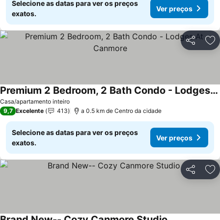
Selecione as datas para ver os preços
Ver preços
exatos.
Partilhar
Ad
Premium 2 Bedroom, 2 Bath Condo - Lodges At Canmore
Casa/apartamento inteiro
9,7
Excelente
413
a 0.5 km de Centro da cidade
Selecione as datas para ver os preços
Ver preços
exatos.
Partilhar
Ad
Brand New-- Cozy Canmore Studio