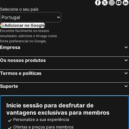
Facebook
Twitter
Insta
Yo
Selecione o seu país
Adicionar no Google
Encontre facilmente os nossos
resultados: adicione o trivago como
fonte preferencial no Google.
Empresa
Os nossos produtos
Termos e políticas
Suporte
Inicie sessão para desfrutar de
vantagens exclusivas para membros
Personalize a sua experiência
Ofertas e preços para membros