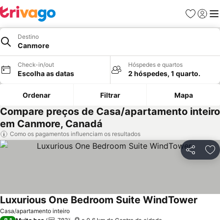
Favoritos
Iniciar
Me
Destino
Canmore
Check-in/out
Hóspedes e quartos
Escolha as datas
2 hóspedes, 1 quarto.
Ordenar
Filtrar
Mapa
Compare preços de Casa/apartamento inteiro
em Canmore, Canadá
Como os pagamentos influenciam os resultados
Partilhar
Ad
Luxurious One Bedroom Suite WindTower
Casa/apartamento inteiro