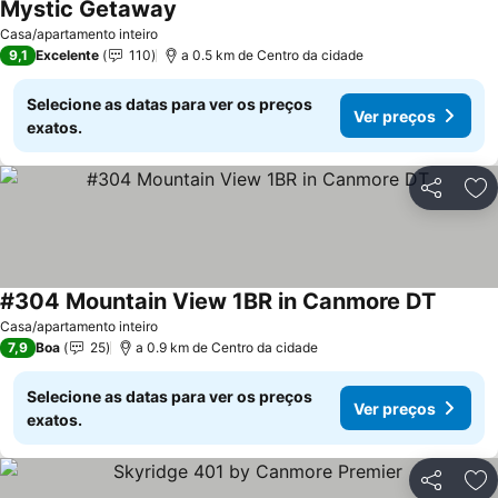
Mystic Getaway
Casa/apartamento inteiro
9,1
Excelente
110
a 0.5 km de Centro da cidade
Selecione as datas para ver os preços
Ver preços
exatos.
Partilhar
Ad
#304 Mountain View 1BR in Canmore DT
Casa/apartamento inteiro
7,9
Boa
25
a 0.9 km de Centro da cidade
Selecione as datas para ver os preços
Ver preços
exatos.
Partilhar
Ad