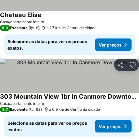
Chateau Elise
Casa/apartamento inteiro
9,3
Excelente
9
a 1.7 km de Centro da cidade
Selecione as datas para ver os preços
Ver preços
exatos.
Partilhar
Ad
303 Mountain View 1br In Canmore Downtown
Casa/apartamento inteiro
8,7
Excelente
93
a 0.9 km de Centro da cidade
Selecione as datas para ver os preços
Ver preços
exatos.