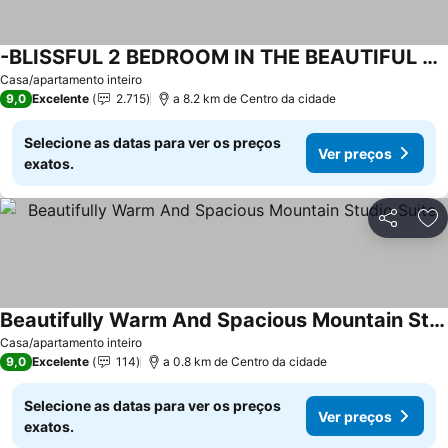
-BLISSFUL 2 BEDROOM IN THE BEAUTIFUL BOW VALLEY CORRIDOR!!
Casa/apartamento inteiro
9,0
Excelente
2.715
a 8.2 km de Centro da cidade
Selecione as datas para ver os preços
Ver preços
exatos.
Partilhar
Ad
Beautifully Warm And Spacious Mountain Studio Suite
Casa/apartamento inteiro
9,0
Excelente
114
a 0.8 km de Centro da cidade
Selecione as datas para ver os preços
Ver preços
exatos.