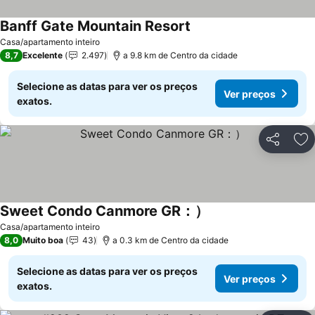
Banff Gate Mountain Resort
Casa/apartamento inteiro
8,7
Excelente
2.497
a 9.8 km de Centro da cidade
Selecione as datas para ver os preços
Ver preços
exatos.
Partilhar
Ad
Sweet Condo Canmore GR：）
Casa/apartamento inteiro
8,0
Muito boa
43
a 0.3 km de Centro da cidade
Selecione as datas para ver os preços
Ver preços
exatos.