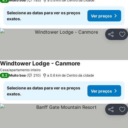
8,1
Muito boa
783
a 0.6 km de Centro da cidade
Selecione as datas para ver os preços
Ver preços
exatos.
Partilhar
Ad
Windtower Lodge - Canmore
Casa/apartamento inteiro
8,2
Muito boa
210
a 0.6 km de Centro da cidade
Selecione as datas para ver os preços
Ver preços
exatos.
Partilhar
Ad