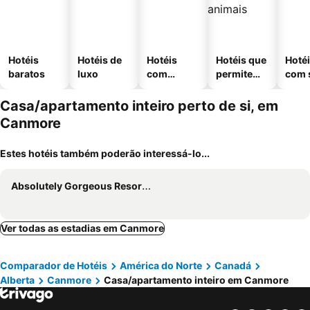
Hotéis
Hotéis de
Hotéis
Hotéis que
Hoté
baratos
luxo
com
permitem
com 
piscinas
animais
Casa/apartamento inteiro perto de si, em
Canmore
Estes hotéis também poderão interessá-lo...
Absolutely Gorgeous Resort & Condos
Ver todas as estadias em Canmore
Comparador de Hotéis
América do Norte
Canadá
Alberta
Canmore
Casa/apartamento inteiro em Canmore