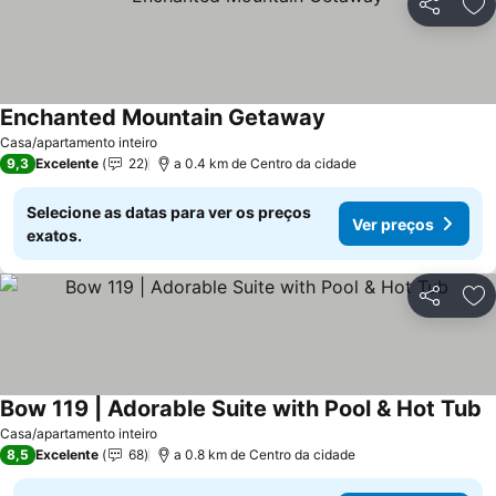
Partilhar
Ad
Enchanted Mountain Getaway
Casa/apartamento inteiro
9,3
Excelente
22
a 0.4 km de Centro da cidade
Selecione as datas para ver os preços
Ver preços
exatos.
Partilhar
Ad
Bow 119 | Adorable Suite with Pool & Hot Tub
Casa/apartamento inteiro
8,5
Excelente
68
a 0.8 km de Centro da cidade