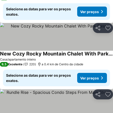
Selecione as datas para ver os preços
Ver preços
exatos.
Partilhar
Ad
New Cozy Rocky Mountain Chalet With Park Pass
Casa/apartamento inteiro
9,5
Excelente
220
a 0.4 km de Centro da cidade
Selecione as datas para ver os preços
Ver preços
exatos.
Partilhar
Ad