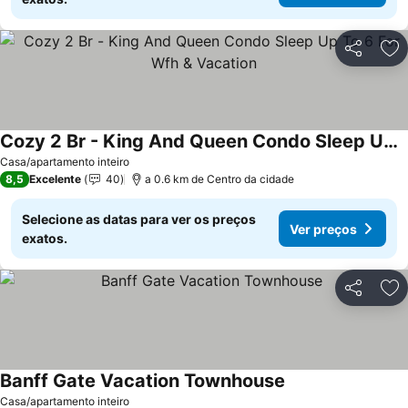
Partilhar
Ad
Cozy 2 Br - King And Queen Condo Sleep Up To 6 For Wfh & Vacation
Casa/apartamento inteiro
8,5
Excelente
40
a 0.6 km de Centro da cidade
Selecione as datas para ver os preços
Ver preços
exatos.
Partilhar
Ad
Banff Gate Vacation Townhouse
Casa/apartamento inteiro