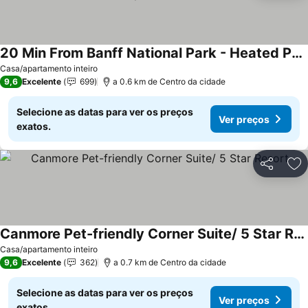
20 Min From Banff National Park - Heated Pool, 2 Hot Tubs, Bbq, Wifi - Cdn Rate
Casa/apartamento inteiro
9,6
Excelente
699
a 0.6 km de Centro da cidade
Selecione as datas para ver os preços
Ver preços
exatos.
Partilhar
Ad
Canmore Pet-friendly Corner Suite/ 5 Star Resort
Casa/apartamento inteiro
9,6
Excelente
362
a 0.7 km de Centro da cidade
Selecione as datas para ver os preços
Ver preços
exatos.