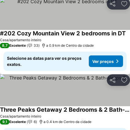
Partilhar
Ad
#202 Cozy Mountain View 2 bedrooms in DT
Casa/apartamento inteiro
8,7
Excelente
33
a 0.9 km de Centro da cidade
Selecione as datas para ver os preços
Ver preços
exatos.
Partilhar
Ad
Three Peaks Getaway 2 Bedrooms & 2 Bath-sleeps 6
Casa/apartamento inteiro
9,1
Excelente
6
a 0.4 km de Centro da cidade