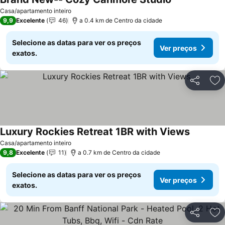
Casa/apartamento inteiro
9,9
Excelente
46
a 0.4 km de Centro da cidade
Selecione as datas para ver os preços
Ver preços
exatos.
Partilhar
Ad
Luxury Rockies Retreat 1BR with Views
Casa/apartamento inteiro
9,8
Excelente
11
a 0.7 km de Centro da cidade
Selecione as datas para ver os preços
Ver preços
exatos.
Partilhar
Ad