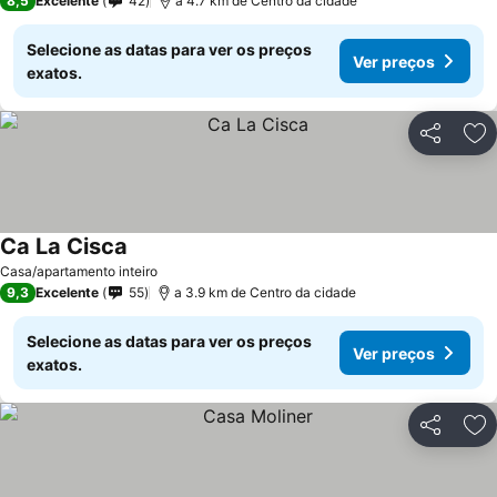
8,5
Excelente
42
a 4.7 km de Centro da cidade
Selecione as datas para ver os preços
Ver preços
exatos.
Partilhar
Ad
Ca La Cisca
Casa/apartamento inteiro
9,3
Excelente
55
a 3.9 km de Centro da cidade
Selecione as datas para ver os preços
Ver preços
exatos.
Partilhar
Ad