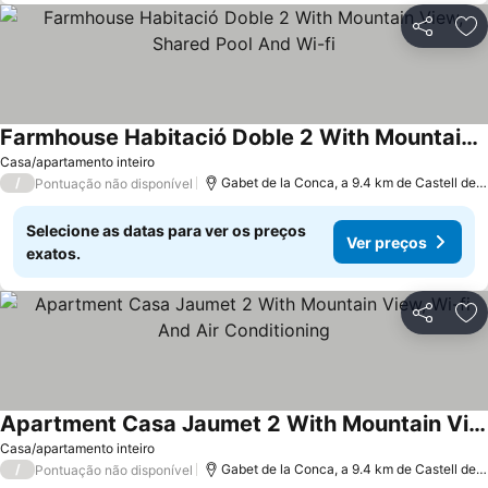
Partilhar
Ad
Farmhouse Habitació Doble 2 With Mountain View, Shared Pool And Wi-fi
Casa/apartamento inteiro
/
Gabet de la Conca, a 9.4 km de Castell de Mur
Pontuação não disponível
Selecione as datas para ver os preços
Ver preços
exatos.
Partilhar
Ad
Apartment Casa Jaumet 2 With Mountain View, Wi-fi And Air Conditioning
Casa/apartamento inteiro
/
Gabet de la Conca, a 9.4 km de Castell de Mur
Pontuação não disponível