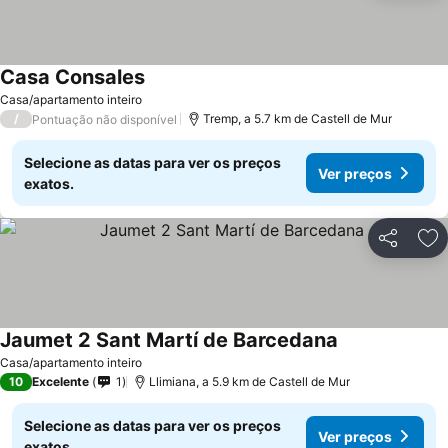
Casa Consales
Casa/apartamento inteiro
/
Tremp, a 5.7 km de Castell de Mur
Pontuação não disponível
Selecione as datas para ver os preços
Ver preços
exatos.
Partilhar
Ad
Jaumet 2 Sant Martí de Barcedana
Casa/apartamento inteiro
10
Excelente
1
Llimiana, a 5.9 km de Castell de Mur
Selecione as datas para ver os preços
Ver preços
exatos.