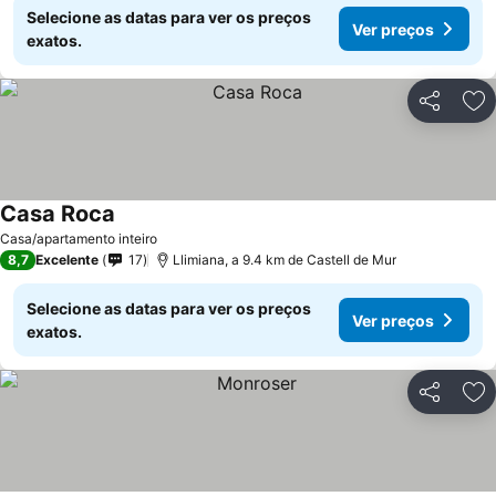
Selecione as datas para ver os preços
Ver preços
exatos.
Partilhar
Ad
Casa Roca
Casa/apartamento inteiro
8,7
Excelente
17
Llimiana, a 9.4 km de Castell de Mur
Selecione as datas para ver os preços
Ver preços
exatos.
Partilhar
Ad