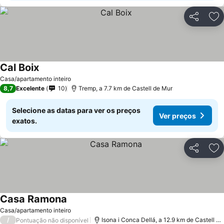
Partilhar
Ad
Cal Boix
Casa/apartamento inteiro
8,7
Excelente
10
Tremp, a 7.7 km de Castell de Mur
Selecione as datas para ver os preços
Ver preços
exatos.
Partilhar
Ad
Casa Ramona
Casa/apartamento inteiro
/
Isona i Conca Dellá, a 12.9 km de Castell de Mur
Pontuação não disponível