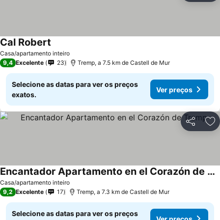
Cal Robert
Casa/apartamento inteiro
9,4
Excelente
23
Tremp, a 7.5 km de Castell de Mur
Selecione as datas para ver os preços
Ver preços
exatos.
Partilhar
Ad
Encantador Apartamento en el Corazón de Tremp
Casa/apartamento inteiro
9,2
Excelente
17
Tremp, a 7.3 km de Castell de Mur
Selecione as datas para ver os preços
Ver preços