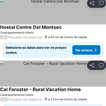
Partilhar
Ad
Hostal Centre Del Montsec
Casa/apartamento inteiro
/
a 6.0 km de Centro da cidade
Pontuação não disponível
Selecione as datas para ver os preços
Ver preços
exatos.
Partilhar
Ad
Cal Foraster - Rural Vacation Home
Casa/apartamento inteiro
/
a 2.5 km de Centro da cidade
Pontuação não disponível