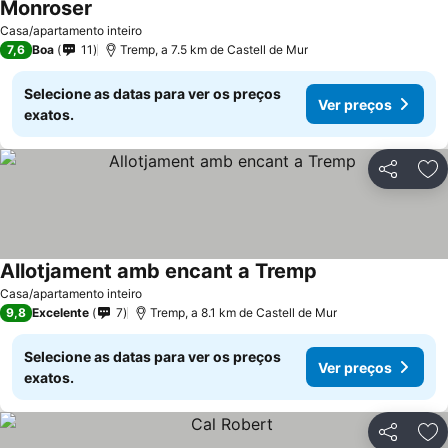
Monroser
Casa/apartamento inteiro
7,6
Boa
11
Tremp, a 7.5 km de Castell de Mur
Selecione as datas para ver os preços
Ver preços
exatos.
Partilhar
Ad
Allotjament amb encant a Tremp
Casa/apartamento inteiro
9,8
Excelente
7
Tremp, a 8.1 km de Castell de Mur
Selecione as datas para ver os preços
Ver preços
exatos.
Partilhar
Ad