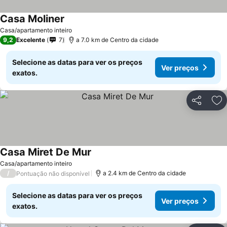
Casa Moliner
Casa/apartamento inteiro
9,2
Excelente
7
a 7.0 km de Centro da cidade
Selecione as datas para ver os preços
Ver preços
exatos.
Partilhar
Ad
Casa Miret De Mur
Casa/apartamento inteiro
/
a 2.4 km de Centro da cidade
Pontuação não disponível
Selecione as datas para ver os preços
Ver preços
exatos.