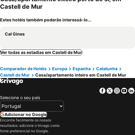
Castell de Mur
Estes hotéis também poderão interessá-lo...
Cal Gines
Ver todas as estadias em Castell de Mur
Comparador de Hotéis
Europa
Espanha
Catalunha
Castell de Mur
Casa/apartamento inteiro em Castell de Mur
Facebook
Twitter
Insta
Yo
Selecione o seu país
Adicionar no Google
Encontre facilmente os nossos
resultados: adicione o trivago como
fonte preferencial no Google.