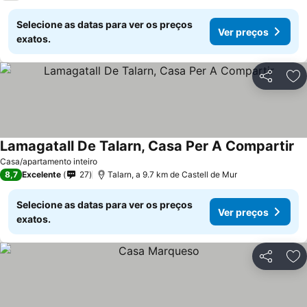
Selecione as datas para ver os preços
Ver preços
exatos.
Partilhar
Ad
Lamagatall De Talarn, Casa Per A Compartir
Casa/apartamento inteiro
8,7
Excelente
27
Talarn, a 9.7 km de Castell de Mur
Selecione as datas para ver os preços
Ver preços
exatos.
Partilhar
Ad