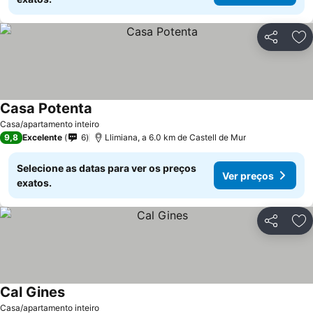
Partilhar
Ad
Casa Potenta
Casa/apartamento inteiro
9,8
Excelente
6
Llimiana, a 6.0 km de Castell de Mur
Selecione as datas para ver os preços
Ver preços
exatos.
Partilhar
Ad
Cal Gines
Casa/apartamento inteiro