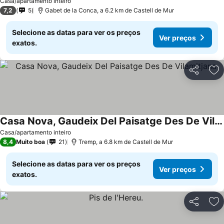
Casa/apartamento inteiro
7,2
5
Gabet de la Conca, a 6.2 km de Castell de Mur
Selecione as datas para ver os preços
Ver preços
exatos.
Partilhar
Ad
Casa Nova, Gaudeix Del Paisatge Des De Vilamitjana
Casa/apartamento inteiro
8,4
Muito boa
21
Tremp, a 6.8 km de Castell de Mur
Selecione as datas para ver os preços
Ver preços
exatos.
Partilhar
Ad