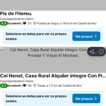
Pis de l'Hereu.
Casa/apartamento inteiro
8,9
Excelente
21
Puebla de Segur, a 18.4 km de Castell de Mur
Selecione as datas para ver os preços
Ver preços
exatos.
Partilhar
Ad
Cal Nenot, Casa Rural Alquiler íntegro Con Piscina Privada Y Vistas Al Montsec
Casa/apartamento inteiro
9,3
Excelente
16
Tremp, a 7.3 km de Castell de Mur
Selecione as datas para ver os preços
Ver preços
exatos.