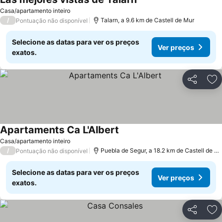
Casa/apartamento inteiro
/
Talarn, a 9.6 km de Castell de Mur
Pontuação não disponível
Selecione as datas para ver os preços
Ver preços
exatos.
Partilhar
Ad
Apartaments Ca L'Albert
Casa/apartamento inteiro
/
Puebla de Segur, a 18.2 km de Castell de Mur
Pontuação não disponível
Selecione as datas para ver os preços
Ver preços
exatos.
Partilhar
Ad