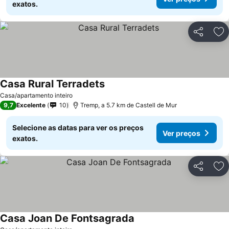
exatos.
Partilhar
Ad
Casa Rural Terradets
Casa/apartamento inteiro
9,7
Excelente
10
Tremp, a 5.7 km de Castell de Mur
Selecione as datas para ver os preços
Ver preços
exatos.
Partilhar
Ad
Casa Joan De Fontsagrada