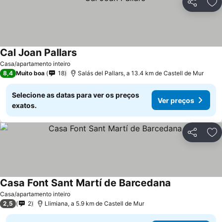
Partilhar
Ad
Cal Joan Pallars
Casa/apartamento inteiro
8,4
Muito boa
18
Salás del Pallars, a 13.4 km de Castell de Mur
Selecione as datas para ver os preços
Ver preços
exatos.
Partilhar
Ad
Casa Font Sant Martí de Barcedana
Casa/apartamento inteiro
2,5
2
Llimiana, a 5.9 km de Castell de Mur