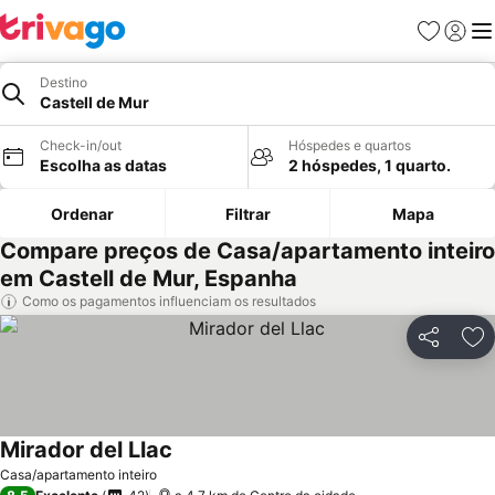
Favoritos
Iniciar
Me
Destino
Castell de Mur
Check-in/out
Hóspedes e quartos
Escolha as datas
2 hóspedes, 1 quarto.
Ordenar
Filtrar
Mapa
Compare preços de Casa/apartamento inteiro
em Castell de Mur, Espanha
Como os pagamentos influenciam os resultados
Partilhar
Ad
Mirador del Llac
Casa/apartamento inteiro